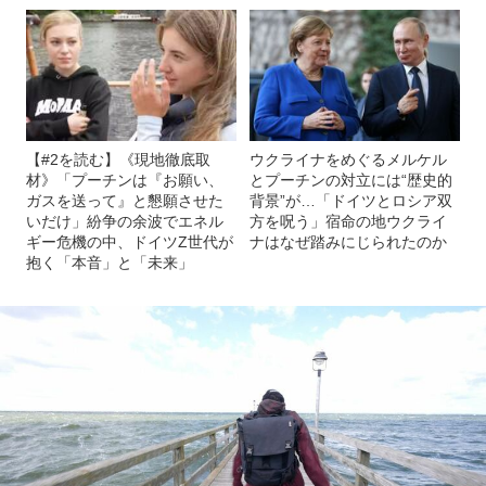
【#2を読む】《現地徹底取
ウクライナをめぐるメルケル
材》「プーチンは『お願い、
とプーチンの対立には“歴史的
ガスを送って』と懇願させた
背景”が…「ドイツとロシア双
いだけ」紛争の余波でエネル
方を呪う」宿命の地ウクライ
ギー危機の中、ドイツZ世代が
ナはなぜ踏みにじられたのか
抱く「本音」と「未来」