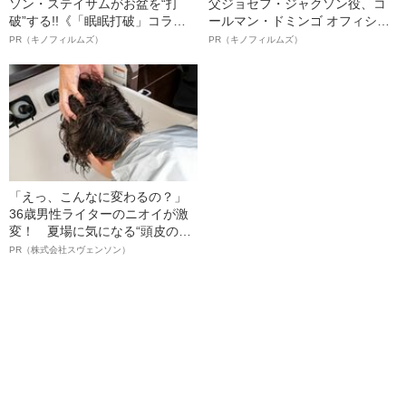
ソン・ステイサムがお盆を“打
父ジョセフ・ジャクソン役、コ
破”する!!《「眠眠打破」コラ
ールマン・ドミンゴ オフィシャ
ボ》
ルインタビュー“観客を魅了した
PR（キノフィルムズ）
PR（キノフィルムズ）
名優、複雑な父親像への想いを
語る”《日本興収70億円突破》
「えっ、こんなに変わるの？」
36歳男性ライターのニオイが激
変！ 夏場に気になる“頭皮のニ
オイ”や“ベタつき”を解消す
PR（株式会社スヴェンソン）
る、“ウィッグのスペシャリス
ト”が生み出した徹底ケアとは