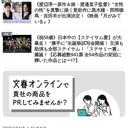
PR
《渡辺淳一原作＆娘・渡邉直子監督》“女性
の性”を真摯に描く意欲作に黒木瞳・西岡德
馬・吉田羊が出演決定！《映画『月がみて
いる』》
PR
《祝59歳》日本中の【ステイサム愛】が大
暴走！ “勝手に”生誕祭試写会開催！ 主演も
助演も全部ステイサム！「ステサミー賞」
爆誕！【応募総数941票 全54作品の栄冠に
輝いた作品とはー!?】