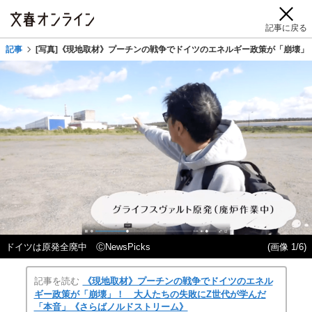
記事に戻る
記事
[写真]《現地取材》プーチンの戦争でドイツのエネルギー政策が「崩壊
ドイツは原発全廃中 ⒸNewsPicks
(画像 1/6)
記事を読む
《現地取材》プーチンの戦争でドイツのエネル
ギー政策が「崩壊」！ 大人たちの失敗にZ世代が学んだ
「本音」《さらばノルドストリーム》