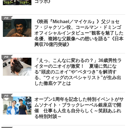
コラボ》
PR
《映画『Michael／マイケル』》父ジョセ
フ・ジャクソン役、コールマン・ドミンゴ
オフィシャルインタビュー“観客を魅了した
名優、複雑な父親像への想いを語る”《日本
興収70億円突破》
PR
「えっ、こんなに変わるの？」36歳男性ラ
イターのニオイが激変！ 夏場に気にな
る“頭皮のニオイ”や“ベタつき”を解消す
る、“ウィッグのスペシャリスト”が生み出
した徹底ケアとは
PR
オープン1周年を記念した特別イベントがサ
ムソナイト・ブラックレーベル銀座店で開
催 仕事も人生も自分らしく～笑顔あふれ
る特別対談～