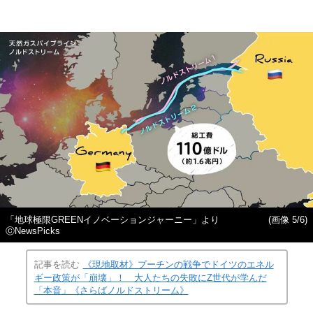
「地球極限GREENイノベーションジャーニー」より
(画像 5/6)
ⓒNewsPicks
記事を読む
《現地取材》プーチンの戦争でドイツのエネル
ギー政策が「崩壊」！ 大人たちの失敗にZ世代が学んだ
「本音」《さらばノルドストリーム》