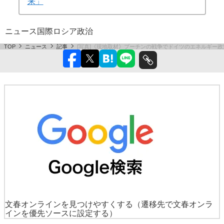
来」
ニュース
国際
ロシア
政治
TOP
ニュース
記事
[写真]《現地取材》プーチンの戦争でドイツのエネルギー
文春オンラインを見つけやすくする
（遷移先で文春オンラ
インを優先ソースに設定する）