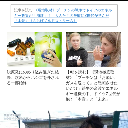
記事を読む
《現地取材》プーチンの戦争でドイツのエネル
ギー政策が「崩壊」！ 大人たちの失敗にZ世代が学んだ
「本音」《さらばノルドストリーム》
脱原発にのめり込み過ぎた結
【#2を読む】《現地徹底取
果、欧米からハシゴを外され
材》「プーチンは『お願い、
る一部始終
ガスを送って』と懇願させた
いだけ」紛争の余波でエネル
ギー危機の中、ドイツZ世代が
抱く「本音」と「未来」