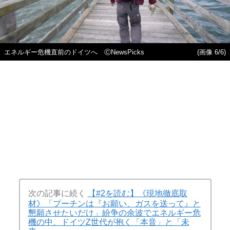
エネルギー危機直前のドイツへ ⒸNewsPicks
(画像 6/6)
次の記事に続く
【#2を読む】《現地徹底取
材》「プーチンは『お願い、ガスを送って』と
懇願させたいだけ」紛争の余波でエネルギー危
機の中、ドイツZ世代が抱く「本音」と「未