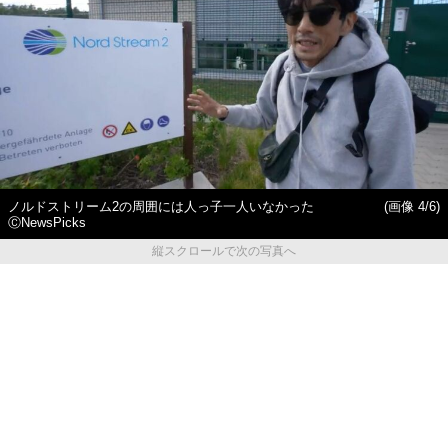
ノルドストリーム2の周囲には人っ子一人いなかった
(画像 4/6)
ⒸNewsPicks
縦スクロールで次の写真へ