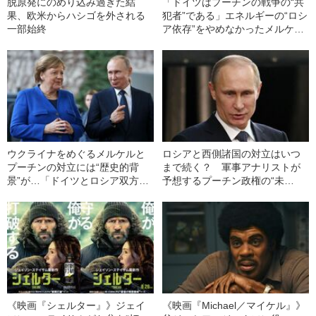
脱原発にのめり込み過ぎた結
「ドイツはプーチンの戦争の“共
果、欧米からハシゴを外される
犯者”である」エネルギーの“ロシ
一部始終
ア依存”をやめなかったメルケル
の大失敗
ウクライナをめぐるメルケルと
ロシアと西側諸国の対立はいつ
プーチンの対立には“歴史的背
まで続く？ 軍事アナリストが
景”が…「ドイツとロシア双方を
予想するプーチン政権の“未
呪う」宿命の地ウクライナはな
来”「大規模戦争に備えた軍事的
ぜ踏みにじられたのか
態勢を再び…」
《映画『シェルター』》ジェイ
《映画『Michael／マイケル』》