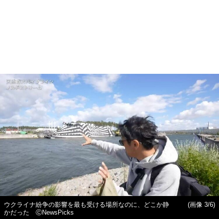
ウクライナ紛争の影響を最も受ける場所なのに、どこか静
(画像 3/6)
かだった ⒸNewsPicks