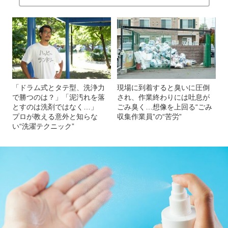
「ドラム式とタテ型、洗浄力
現場に到着すると臭いに圧倒
で勝つのは？」「泥汚れを落
され、作業終わりには吐息が
とすのは洗剤ではなく…」
ごみ臭く…想像を上回る“ごみ
プロが教える意外と知らな
収集作業員”の“苦労”
い“洗濯テクニック”