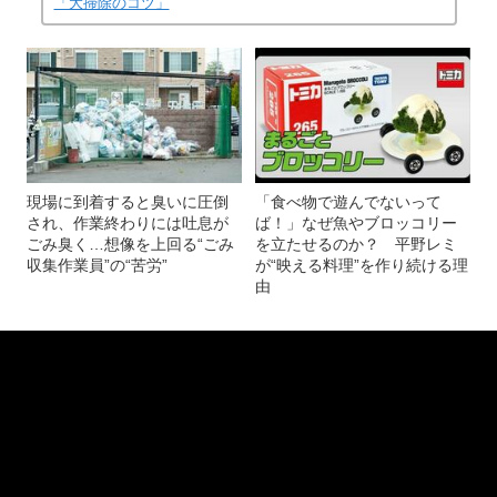
「大掃除のコツ」
現場に到着すると臭いに圧倒
「食べ物で遊んでないって
され、作業終わりには吐息が
ば！」なぜ魚やブロッコリー
ごみ臭く…想像を上回る“ごみ
を立たせるのか？ 平野レミ
収集作業員”の“苦労”
が“映える料理”を作り続ける理
由