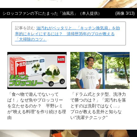
シロッコファンの下にたまった「油風呂」（本人提供）
(画像 3/13)
記事を読む
油汚れがベッタリと…「キッチン換気扇」を効
率的にキレイにするには？ 清掃歴35年のプロが教える
「大掃除のコツ」
「食べ物で遊んでないって
「ドラム式とタテ型、洗浄力
ば！」なぜ魚やブロッコリー
で勝つのは？」「泥汚れを落
を立たせるのか？ 平野レミ
とすのは洗剤ではなく…」
が“映える料理”を作り続ける理
プロが教える意外と知らな
由
い“洗濯テクニック”