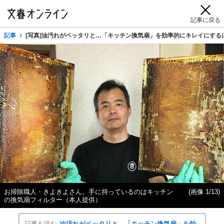
記事に戻る
記事
[写真]油汚れがベッタリと…「キッチン換気扇」を効率的にキレイにする
お掃除職人・きよきよさん。手に持っているのはキッチン
(画像 1/13)
の換気扇フィルター（本人提供）
記事を読む
油汚れがベッタリと…「キッチン換気扇」を効