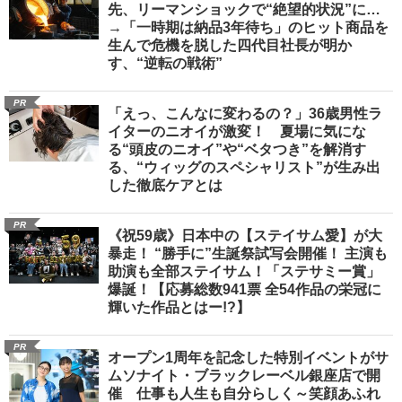
先、リーマンショックで“絶望的状況”に…
→「一時期は納品3年待ち」のヒット商品を
生んで危機を脱した四代目社長が明か
す、“逆転の戦術”
PR
「えっ、こんなに変わるの？」36歳男性ラ
イターのニオイが激変！ 夏場に気にな
る“頭皮のニオイ”や“ベタつき”を解消す
る、“ウィッグのスペシャリスト”が生み出
した徹底ケアとは
PR
《祝59歳》日本中の【ステイサム愛】が大
暴走！ “勝手に”生誕祭試写会開催！ 主演も
助演も全部ステイサム！「ステサミー賞」
爆誕！【応募総数941票 全54作品の栄冠に
輝いた作品とはー!?】
PR
オープン1周年を記念した特別イベントがサ
ムソナイト・ブラックレーベル銀座店で開
催 仕事も人生も自分らしく～笑顔あふれ