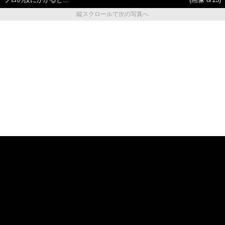
プロの技にかかると…
(画像 8/13)
縦スクロールで次の写真へ