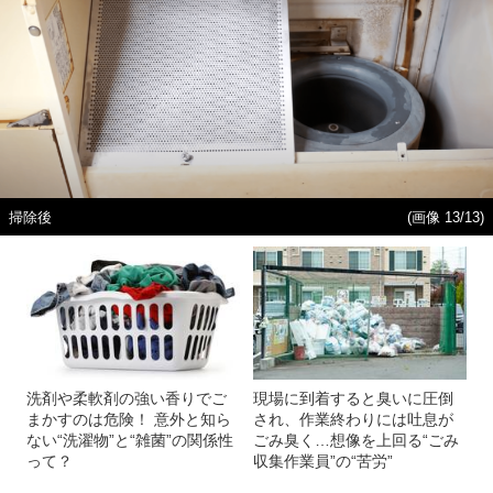
掃除後
(画像 13/13)
洗剤や柔軟剤の強い香りでご
現場に到着すると臭いに圧倒
まかすのは危険！ 意外と知ら
され、作業終わりには吐息が
ない“洗濯物”と“雑菌”の関係性
ごみ臭く…想像を上回る“ごみ
って？
収集作業員”の“苦労”