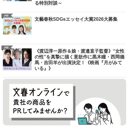
る特別対談～
PR
文藝春秋SDGsエッセイ大賞2026大募集
PR
《渡辺淳一原作＆娘・渡邉直子監督》“女性
の性”を真摯に描く意欲作に黒木瞳・西岡德
馬・吉田羊が出演決定！《映画『月がみて
いる』》