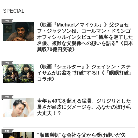
SPECIAL
PR
《映画『Michael／マイケル』》父ジョセ
フ・ジャクソン役、コールマン・ドミンゴ
オフィシャルインタビュー“観客を魅了した
名優、複雑な父親像への想いを語る”《日本
興収70億円突破》
PR
《映画『シェルター』》ジェイソン・ステ
イサムがお盆を“打破”する!!《「眠眠打破」
コラボ》
PR
今年も40℃を超える猛暑。ジリジリとした
暑さが頭皮にダメージを。あなたの抜け毛
大丈夫！？
PR
“順風満帆”な会社を父から受け継いだ矢