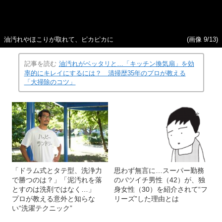
油汚れやほこりが取れて、ピカピカに
(画像 9/13)
記事を読む
油汚れがベッタリと…「キッチン換気扇」を効
率的にキレイにするには？ 清掃歴35年のプロが教える
「大掃除のコツ」
「ドラム式とタテ型、洗浄力
思わず無言に…スーパー勤務
で勝つのは？」「泥汚れを落
のバツイチ男性（42）が、独
とすのは洗剤ではなく…」
身女性（30）を紹介されて“フ
プロが教える意外と知らな
リーズ”した理由とは
い“洗濯テクニック”