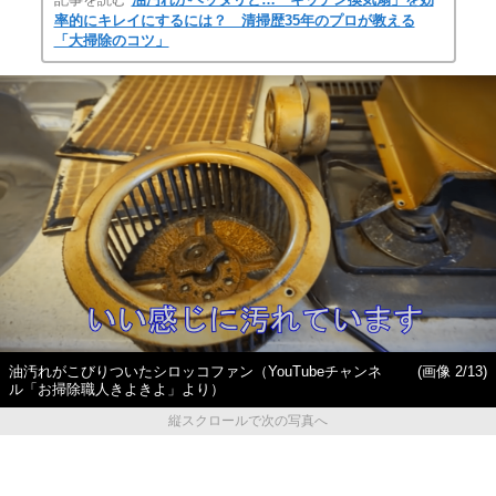
率的にキレイにするには？ 清掃歴35年のプロが教える
「大掃除のコツ」
油汚れがこびりついたシロッコファン（YouTubeチャンネ
(画像 2/13)
ル「お掃除職人きよきよ」より）
縦スクロールで次の写真へ