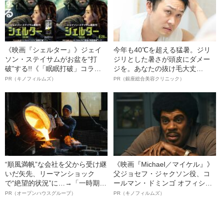
《映画『シェルター』》ジェイ
今年も40℃を超える猛暑。ジリ
ソン・ステイサムがお盆を“打
ジリとした暑さが頭皮にダメー
破”する!!《「眠眠打破」コラ
ジを。あなたの抜け毛大丈
ボ》
夫！？
PR（キノフィルムズ）
PR（銀座総合美容クリニック）
“順風満帆”な会社を父から受け継
《映画『Michael／マイケル』》
いだ矢先、リーマンショック
父ジョセフ・ジャクソン役、コ
で“絶望的状況”に…→「一時期は
ールマン・ドミンゴ オフィシャ
納品3年待ち」のヒット商品を生
ルインタビュー“観客を魅了した
PR（オープンハウスグループ）
PR（キノフィルムズ）
んで危機を脱した四代目社長が
名優、複雑な父親像への想いを
明かす、“逆転の戦術”
語る”《日本興収70億円突破》