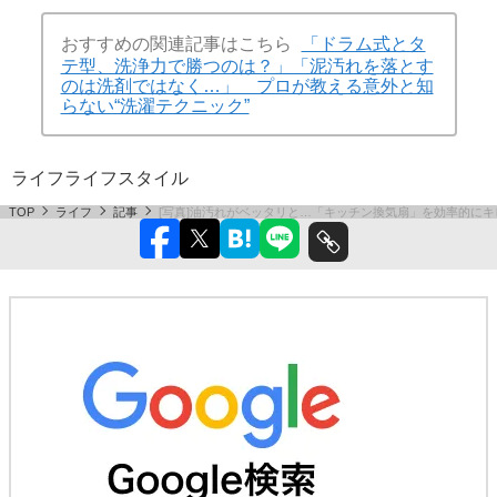
おすすめの関連記事はこちら
「ドラム式とタ
テ型、洗浄力で勝つのは？」「泥汚れを落とす
のは洗剤ではなく…」 プロが教える意外と知
らない“洗濯テクニック”
ライフ
ライフスタイル
TOP
ライフ
記事
[写真]油汚れがベッタリと…「キッチン換気扇」を効率的に