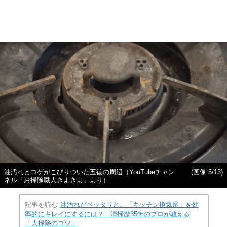
油汚れとコゲがこびりついた五徳の周辺（YouTubeチャン
(画像 5/13)
ネル「お掃除職人きよきよ」より）
記事を読む
油汚れがベッタリと…「キッチン換気扇」を効
率的にキレイにするには？ 清掃歴35年のプロが教える
「大掃除のコツ」