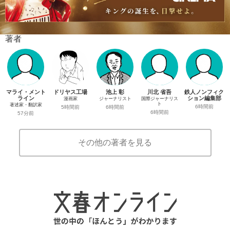
著者
マライ・メント
ドリヤス工場
池上 彰
川北 省吾
鉄人ノンフィク
ライン
ション編集部
漫画家
ジャーナリスト
国際ジャーナリス
ト
著述家・翻訳家
6時間前
5時間前
6時間前
6時間前
57分前
その他の著者を見る