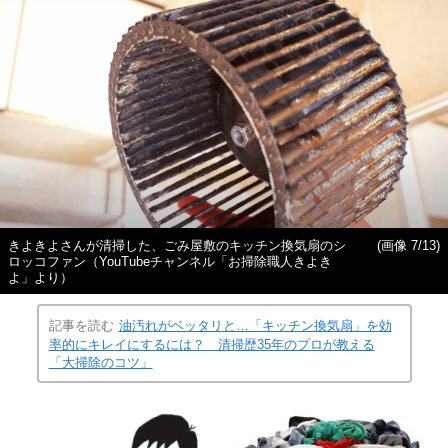
きよきよさんが清掃した、ごみ屋敷のキッチン換気扇のシ
(画像 7/13)
ロッコファン（YouTubeチャンネル「お掃除職人きよき
よ」より）
記事を読む
油汚れがベッタリと…「キッチン換気扇」を効
率的にキレイにするには？ 清掃歴35年のプロが教える
「大掃除のコツ」