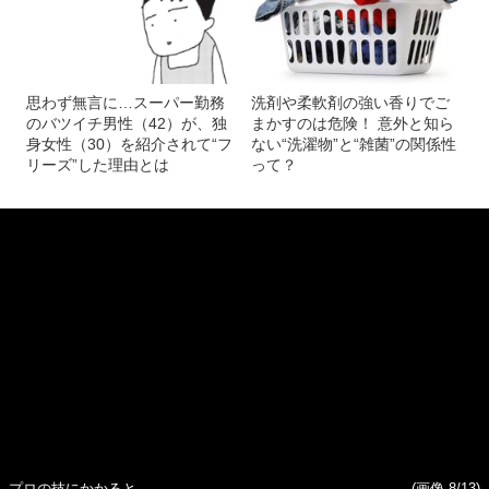
思わず無言に…スーパー勤務
洗剤や柔軟剤の強い香りでご
のバツイチ男性（42）が、独
まかすのは危険！ 意外と知ら
身女性（30）を紹介されて“フ
ない“洗濯物”と“雑菌”の関係性
リーズ”した理由とは
って？