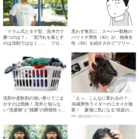
「ドラム式とタテ型、洗浄力で
思わず無言に…スーパー勤務の
勝つのは？」「泥汚れを落とす
バツイチ男性（42）が、独身女
のは洗剤ではなく…」 プロが
性（30）を紹介されて“フリー
教える意外と知らない“洗濯テク
ズ”した理由とは
ニック”
洗剤や柔軟剤の強い香りでごま
「えっ、こんなに変わるの？」
かすのは危険！ 意外と知らな
36歳男性ライターのニオイが激
い“洗濯物”と“雑菌”の関係性っ
変！ 夏場に気になる“頭皮のニ
て？
オイ”や“ベタつき”を解消す
PR（株式会社スヴェンソン）
る、“ウィッグのスペシャリス
ト”が生み出した徹底ケアとは