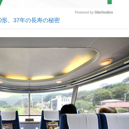
Powered by 
GliaStudios
0形、37年の長寿の秘密
いまさら聞け
Mute
手が証言した“NPB聞...
「クマが悪者扱いされているの
もっと見る
カー日本代表・森保一監督...