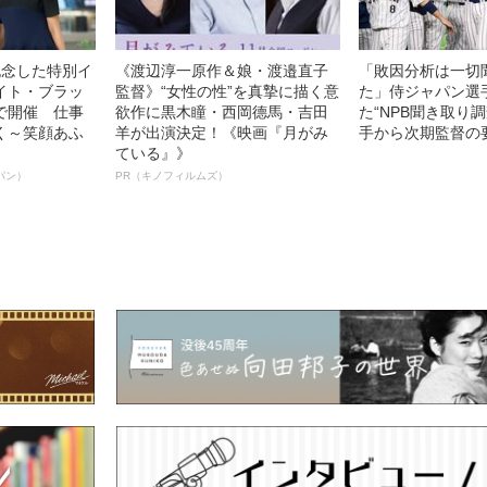
記念した特別イ
《渡辺淳一原作＆娘・渡邉直子
「敗因分析は一切
イト・ブラッ
監督》“女性の性”を真摯に描く意
た」侍ジャパン選
で開催 仕事
欲作に黒木瞳・西岡德馬・吉田
た“NPB聞き取り
く～笑顔あふ
羊が出演決定！《映画『月がみ
手から次期監督の
ている』》
パン）
PR（キノフィルムズ）