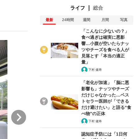
ライフ
総合
最新
24時間
週間
月間
写真
ない資産運用のすべて
「こんなに少ないの？」
食べ過ぎは確実に悪影
響…小腹が空いたらナッ
ツやチーズを食べる人が
が悲しい」『北の国から』倉本聰氏（91...
見落とす「本当の適正
量」
下村 健寿
「老化が加速」「脳に悪
影響も」ナッツやチーズ
だけじゃなかった…ベス
トセラー医師が「できる
だけ避けたい」と語る“食
次
べ物”の正体
下村 健寿
認知症予防には「1日何