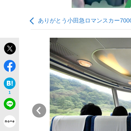
ありがとう小田急ロマンスカー700
「敗因分析は一切聞かれなかった」侍ジャパン選
キングの誕生を、目撃せよ。
1
the Style
前
「目標達成できなかったからと言って…」サッ