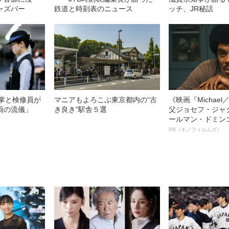
ャズバー
鉄道と時刻表のニュース
ッチ、JR秘話
車掌と検修員が
マニアもよろこぶ東京都内の“古
《映画『Michae
両の流儀」
き良き”駅舎５選
父ジョセフ・ジャ
ールマン・ドミン
ルインタビュー“
PR（キノフィルムズ）
名優、複雑な父親
語る”《日本興収7