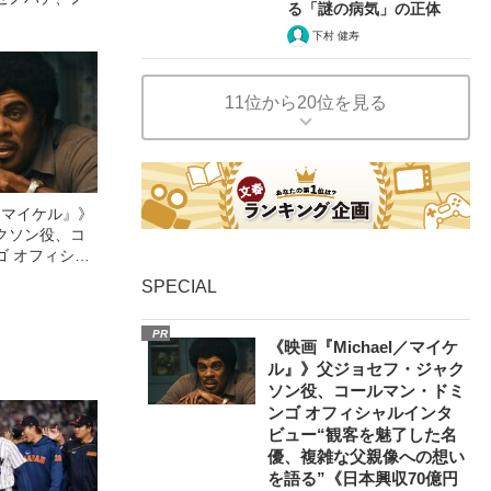
る「謎の病気」の正体
下村 健寿
11位から20位を見る
l／マイケル』》
クソン役、コ
ゴ オフィシャ
観客を魅了した
SPECIAL
像への想いを
0億円突破》
PR
《映画『Michael／マイケ
ル』》父ジョセフ・ジャク
ソン役、コールマン・ドミ
ンゴ オフィシャルインタ
ビュー“観客を魅了した名
優、複雑な父親像への想い
を語る”《日本興収70億円