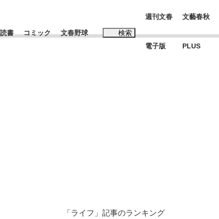
週刊文春
文藝春秋
読書
コミック
文春野球
検索
電子版
PLUS
インタビュー
読書
#松田聖子
む将棋
BC日本代表“敗戦”の真実 選手が明かす...
「ライフ」記事のランキング