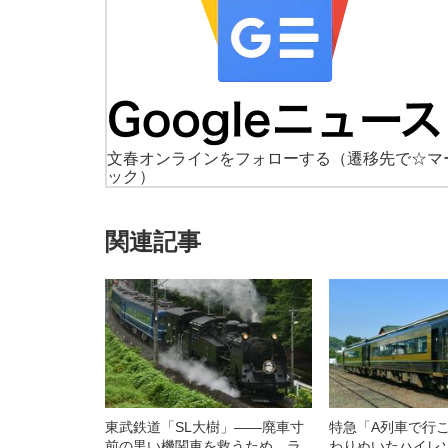
文春オンラインをフォローする
（遷移先で☆マ
ック）
関連記事
東武鉄道「SL大樹」――廃車寸
特急「A列車で行
前の黒い機関車を救うため、ラ
わりぬいたハイレ