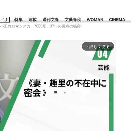
ゴリ
特集
連載
週刊文春
文藝春秋
WOMAN
CINEMA
う小田急ロマンスカー7000形、37年の長寿の秘密
キーワード入力
ス
エンタメ
ライフ
ビジネス
詳しく見る
arrow_forward_ios
ーワードタグ一覧
山凌輝
#高市早苗
#後藤真希
#森岡毅
#城彰二
#内田有紀
観る将棋、読
#亀和田武
て明かした日本代表監督に...
「最悪の空気のまま解散」W