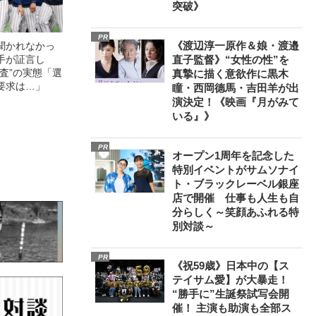
突破》
PR
《渡辺淳一原作＆娘・渡邉
聞かれなかっ
手が証言し
直子監督》“女性の性”を
調査”の実態「選
真摯に描く意欲作に黒木
要求は…」
瞳・西岡德馬・吉田羊が出
演決定！《映画『月がみて
いる』》
PR
オープン1周年を記念した
特別イベントがサムソナイ
ト・ブラックレーベル銀座
店で開催 仕事も人生も自
分らしく～笑顔あふれる特
別対談～
PR
《祝59歳》日本中の【ス
テイサム愛】が大暴走！
“勝手に”生誕祭試写会開
催！ 主演も助演も全部ス