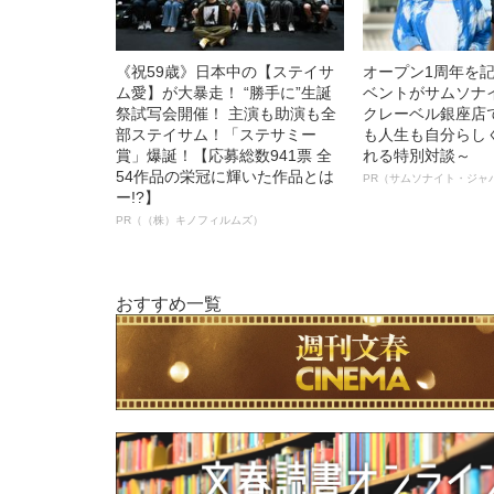
《祝59歳》日本中の【ステイサ
オープン1周年を
ム愛】が大暴走！ “勝手に”生誕
ベントがサムソナ
祭試写会開催！ 主演も助演も全
クレーベル銀座店
部ステイサム！「ステサミー
も人生も自分らし
賞」爆誕！【応募総数941票 全
れる特別対談～
54作品の栄冠に輝いた作品とは
PR（サムソナイト・ジャ
ー!?】
PR（（株）キノフィルムズ）
おすすめ一覧