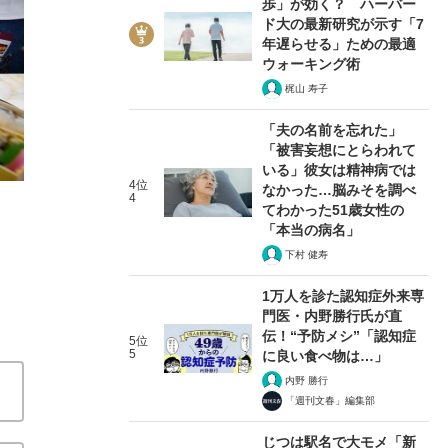
歩」が効く？ ハーバー
ド大の最新研究が示す「7
年遅らせる」ための最適
ウォーキング術
梶山 寿子
3/9
「夫の名前を忘れた」
「被害妄想にとらわれて
いる」彼女は精神病では
4位
なかった…脳みそを調べ
4
てわかった51歳女性の
「本当の病名」
下村 健寿
1万人を診た認知症外来専
門医・内野勝行氏が直
伝！“予防メシ”「認知症
5位
5
に良い食べ物は…」
内野 勝行
「週刊文春」編集部
じつは駅名で大モメ「新