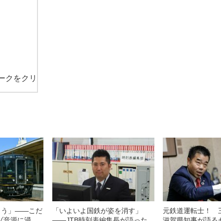
ークをクリ
こう」――こだ
「いよいよ国鉄が姿を消す」
元鉄道運転士！ 
ゾ音源に浸
――JTB時刻表編集長が語った
滋賀県知事が語る