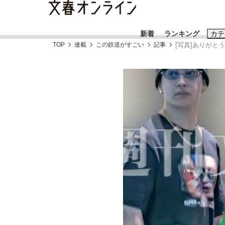
新着
ランキング
カテ
TOP
連載
この鉄道がすごい
記事
[写真]ありがと
スクープ
ニュー
おすすめのキ
#藤田晋
#三
#玉木雄一郎
「90%は失敗する。でも…」本田圭佑が初め
終戦から81年