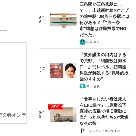
三条駅か三条燕駅にし
て！」上越新幹線の“ナゾ
の途中駅”JR燕三条駅には
6位
6
何がある？「“燕三条
市”構想は住民投票でNO
だった」
鼠入 昌史
「要介護者の口内はまる
で荒野」「細菌数は排水
口・肛門レベル」訪問歯
7位
7
科医が解説する“戦略的抜
歯のすすめ”
角田 愛美
「食事をしたい者は死人
を山に運べ」…原爆投下
NEW
直後の広島で復旧活動に
8位
で文春オンラ
8
当たった水兵たちの“悲惨
なその後”
プレジデントオンライン