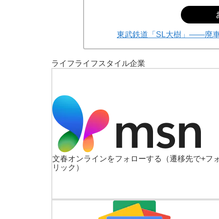
東武鉄道「SL大樹」――廃
ライフ
ライフスタイル
企業
文春オンラインをフォローする
（遷移先で+フ
リック）