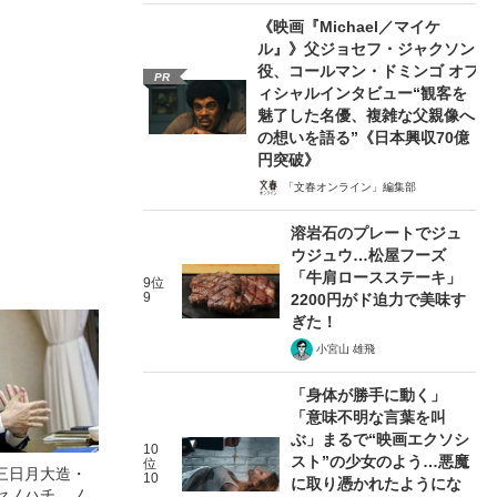
《映画『Michael／マイケ
ル』》父ジョセフ・ジャクソン
役、コールマン・ドミンゴ オフ
PR
ィシャルインタビュー“観客を
魅了した名優、複雑な父親像へ
の想いを語る”《日本興収70億
円突破》
「文春オンライン」編集部
溶岩石のプレートでジュ
ウジュウ…松屋フーズ
「牛肩ロースステーキ」
9位
9
2200円がド迫力で美味す
ぎた！
小宮山 雄飛
「身体が勝手に動く」
「意味不明な言葉を叫
ぶ」まるで“映画エクソシ
10
スト”の少女のよう…悪魔
位
三日月大造・
10
に取り憑かれたようにな
セノハチ、ノ