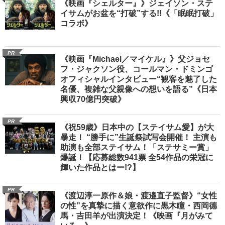
《映画『シェルター』》ジェイソン・ステ
イサムがお盆を“打破”する!!《「眠眠打破」
コラボ》
PR
《映画『Michael／マイケル』》父ジョセ
フ・ジャクソン役、コールマン・ドミンゴ
オフィシャルインタビュー“観客を魅了した
名優、複雑な父親像への想いを語る”《日本
興収70億円突破》
PR
《祝59歳》日本中の【ステイサム愛】が大
暴走！ “勝手に”生誕祭試写会開催！ 主演も
助演も全部ステイサム！「ステサミー賞」
爆誕！【応募総数941票 全54作品の栄冠に
輝いた作品とはー!?】
PR
《渡辺淳一原作＆娘・渡邉直子監督》“女性
の性”を真摯に描く意欲作に黒木瞳・西岡德
馬・吉田羊が出演決定！《映画『月がみて