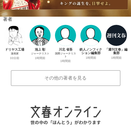
著者
ドリヤス工場
池上 彰
川北 省吾
鉄人ノンフィク
「週刊文春」編
ション編集部
集部
漫画家
ジャーナリスト
国際ジャーナリス
ト
1時間前
1時間前
33分前
1時間前
1時間前
その他の著者を見る