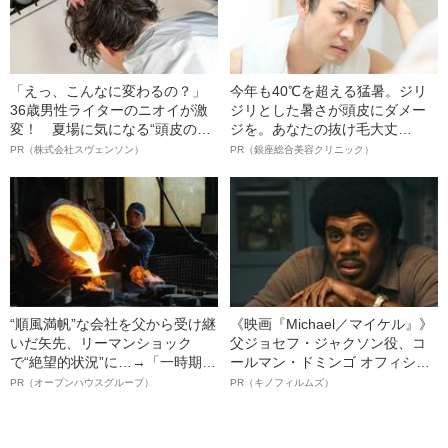
「えっ、こんなに変わるの？」
今年も40℃を超える猛暑。ジリ
36歳男性ライターのニオイが激
ジリとした暑さが頭皮にダメー
変！ 夏場に気になる“頭皮のニ
ジを。あなたの抜け毛大丈
オイ”や“ベタつき”を解消す
夫！？
PR（株式会社スヴェンソン）
PR（銀座総合美容クリニック）
る、“ウィッグのスペシャリス
ト”が生み出した徹底ケアとは
“順風満帆”な会社を父から受け継
《映画『Michael／マイケル』》
いだ矢先、リーマンショック
父ジョセフ・ジャクソン役、コ
で“絶望的状況”に…→「一時期は
ールマン・ドミンゴ オフィシャ
納品3年待ち」のヒット商品を生
ルインタビュー“観客を魅了した
PR（オープンハウスグループ）
PR（キノフィルムズ）
んで危機を脱した四代目社長が
名優、複雑な父親像への想いを
明かす、“逆転の戦術”
語る”《日本興収70億円突破》