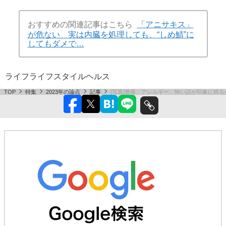
おすすめの関連記事はこちら
「アニサキス」
が危ない 実は内臓を処理しても、“しめ鯖”に
してもダメで…
ライフ
ライフスタイル
ヘルス
TOP
特集
2023年の論点
記事
[写真]激痛、アレルギー、怖い話が印象に残