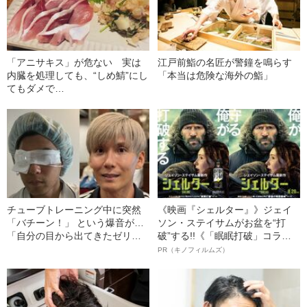
「アニサキス」が危ない 実は
江戸前鮨の名匠が警鐘を鳴らす
内臓を処理しても、“しめ鯖”にし
「本当は危険な海外の鮨」
てもダメで…
チューブトレーニング中に突然
《映画『シェルター』》ジェイ
「バチーン！」 という爆音が…
ソン・ステイサムがお盆を“打
「自分の目から出てきたゼリー
破”する!!《「眠眠打破」コラ
状の白っぽいものを握りしめて
ボ》
PR（キノフィルムズ）
いました」柿谷や宇佐美ともプ
レーした“サッカー選手”が視覚障
害を負った“恐怖の瞬間”を明かす