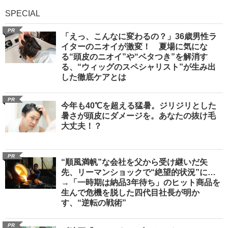
SPECIAL
PR
「えっ、こんなに変わるの？」36歳男性ラ
イターのニオイが激変！ 夏場に気にな
る“頭皮のニオイ”や“ベタつき”を解消す
る、“ウィッグのスペシャリスト”が生み出
した徹底ケアとは
PR
今年も40℃を超える猛暑。ジリジリとした
暑さが頭皮にダメージを。あなたの抜け毛
大丈夫！？
PR
“順風満帆”な会社を父から受け継いだ矢
先、リーマンショックで“絶望的状況”に…
→「一時期は納品3年待ち」のヒット商品を
生んで危機を脱した四代目社長が明か
す、“逆転の戦術”
PR