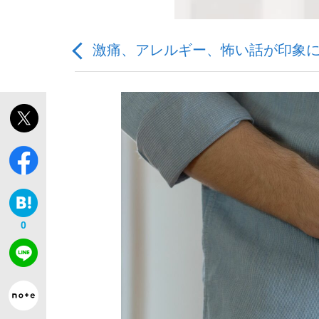
激痛、アレルギー、怖い話が印象
「敗因分析は一切聞かれなかった」侍ジャパン選
キングの誕生を、目撃せよ。
0
the Style
「目標達成できなかったからと言って…」サッ