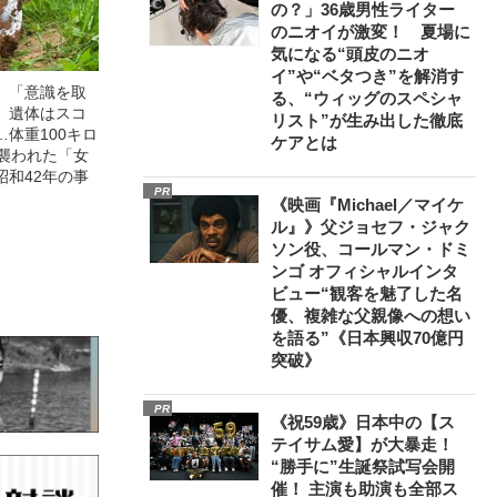
の？」36歳男性ライター
のニオイが激変！ 夏場に
気になる“頭皮のニオ
イ”や“ベタつき”を解消す
」「意識を取
る、“ウィッグのスペシャ
」遺体はスコ
リスト”が生み出した徹底
体重100キロ
ケアとは
に襲われた「女
昭和42年の事
PR
《映画『Michael／マイケ
ル』》父ジョセフ・ジャク
ソン役、コールマン・ドミ
ンゴ オフィシャルインタ
ビュー“観客を魅了した名
優、複雑な父親像への想い
を語る”《日本興収70億円
突破》
PR
《祝59歳》日本中の【ス
テイサム愛】が大暴走！
“勝手に”生誕祭試写会開
催！ 主演も助演も全部ス