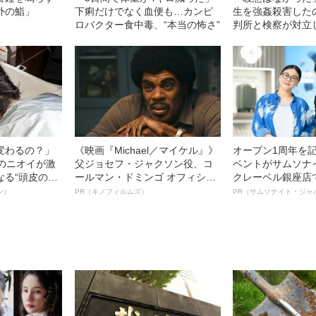
外の鮨」
下痢だけでなく血便も…カンピ
生を強姦殺害した
ロバクター食中毒、“本当の怖さ”
判所と検察が対立
判決」（昭和42年
変わるの？」
《映画『Michael／マイケル』》
オープン1周年を
ーのニオイが激
父ジョセフ・ジャクソン役、コ
ベントがサムソナ
なる“頭皮のニ
ールマン・ドミンゴ オフィシャ
クレーベル銀座店
”を解消す
ルインタビュー“観客を魅了した
も人生も自分らし
ン）
PR（キノフィルムズ）
PR（サムソナイト・ジャ
スペシャリス
名優、複雑な父親像への想いを
れる特別対談～
徹底ケアとは
語る”《日本興収70億円突破》