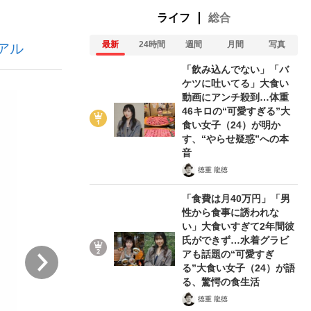
ライフ
総合
最新
24時間
週間
月間
写真
アル
ない資産運用のすべて
「飲み込んでない」「バ
ケツに吐いてる」大食い
動画にアンチ殺到…体重
46キロの“可愛すぎる”大
が悲しい」『北の国から』倉本聰氏（91...
食い女子（24）が明か
す、“やらせ疑惑”への本
音
徳重 龍徳
「食費は月40万円」「男
性から食事に誘われな
い」大食いすぎて2年間彼
氏ができず…水着グラビ
次
アも話題の“可愛すぎ
る”大食い女子（24）が語
る、驚愕の食生活
徳重 龍徳