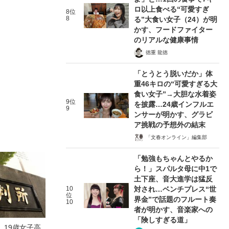
ロ以上食べる“可愛すぎ
8位
8
る”大食い女子（24）が明
かす、フードファイター
のリアルな健康事情
徳重 龍徳
「とうとう脱いだか」体
重46キロの“可愛すぎる大
食い女子”→大胆な水着姿
9位
を披露…24歳インフルエ
9
ンサーが明かす、グラビ
ア挑戦の予想外の結末
「文春オンライン」編集部
「勉強もちゃんとやるか
ら！」スパルタ母に中1で
土下座、音大進学は猛反
10
対され…ベンチプレス“世
位
界金”で話題のフルート奏
10
者が明かす、音楽家への
「険しすぎる道」
」19歳女子高