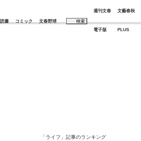
週刊文春
文藝春秋
読書
コミック
文春野球
検索
電子版
PLUS
インタビュー
読書
#松田聖子
む将棋
BC日本代表“敗戦”の真実 選手が明かす...
「ライフ」記事のランキング