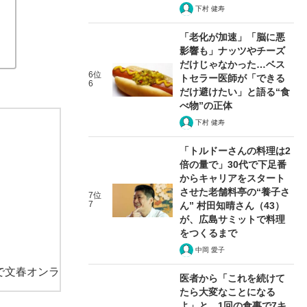
下村 健寿
「老化が加速」「脳に悪
影響も」ナッツやチーズ
だけじゃなかった…ベス
6位
トセラー医師が「できる
6
だけ避けたい」と語る“食
べ物”の正体
下村 健寿
「トルドーさんの料理は2
倍の量で」30代で下足番
からキャリアをスタート
させた老舗料亭の“養子さ
7位
7
ん” 村田知晴さん（43）
が、広島サミットで料理
をつくるまで
中岡 愛子
で文春オンラ
医者から「これを続けて
たら大変なことになる
よ」と…1回の食事で7キ