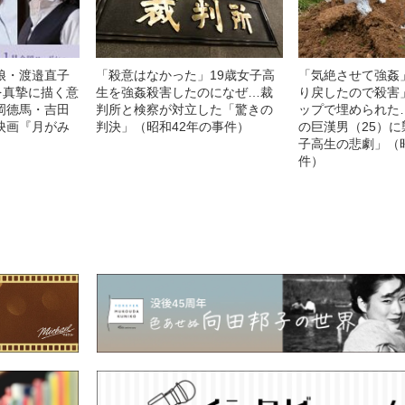
娘・渡邉直子
「殺意はなかった」19歳女子高
「気絶させて強姦
を真摯に描く意
生を強姦殺害したのになぜ…裁
り戻したので殺害
岡德馬・吉田
判所と検察が対立した「驚きの
ップで埋められた…
映画『月がみ
判決」（昭和42年の事件）
の巨漢男（25）
子高生の悲劇」（
件）