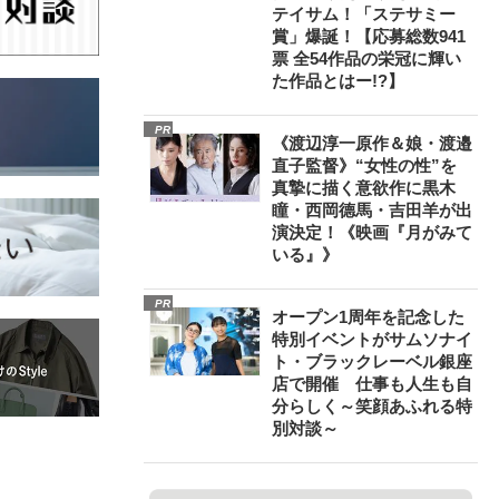
テイサム！「ステサミー
賞」爆誕！【応募総数941
票 全54作品の栄冠に輝い
た作品とはー!?】
PR
《渡辺淳一原作＆娘・渡邉
直子監督》“女性の性”を
真摯に描く意欲作に黒木
瞳・西岡德馬・吉田羊が出
演決定！《映画『月がみて
いる』》
PR
オープン1周年を記念した
特別イベントがサムソナイ
ト・ブラックレーベル銀座
店で開催 仕事も人生も自
分らしく～笑顔あふれる特
別対談～