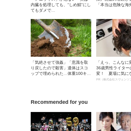
内臓を処理しても、“しめ鯖”にし
「本当は危険な海
てもダメで…
「気絶させて強姦」「意識を取
「えっ、こんなに
り戻したので殺害」遺体はスコ
36歳男性ライタ
ップで埋められた…体重100キロ
変！ 夏場に気に
の巨漢男（25）に襲われた「女
オイ”や“ベタつき
PR（株式会社スヴェンソ
子高生の悲劇」（昭和42年の事
る、“ウィッグの
件）
ト”が生み出した
Recommended for you