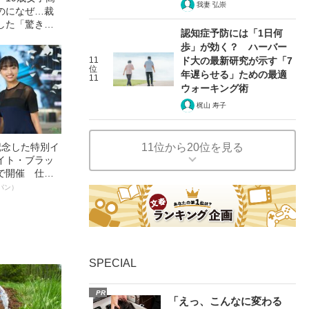
我妻 弘崇
のになぜ…裁
した「驚きの
認知症予防には「1日何
の事件）
歩」が効く？ ハーバー
11
ド大の最新研究が示す「7
位
年遅らせる」ための最適
11
ウォーキング術
梶山 寿子
11位から20位を見る
記念した特別イ
イト・ブラッ
で開催 仕事
く～笑顔あふ
パン）
SPECIAL
PR
「えっ、こんなに変わる