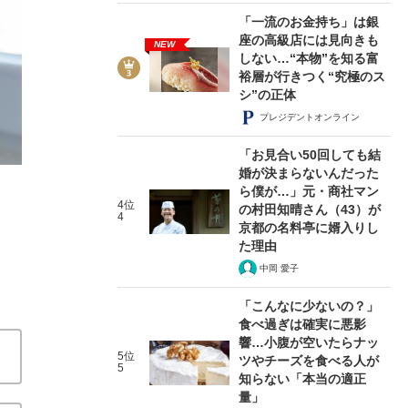
「一流のお金持ち」は銀
座の高級店には見向きも
NEW
しない…“本物”を知る富
裕層が行きつく“究極のス
シ”の正体
2/3
プレジデントオンライン
「お見合い50回しても結
婚が決まらないんだった
ら僕が…」元・商社マン
4位
の村田知晴さん（43）が
4
京都の名料亭に婿入りし
た理由
中岡 愛子
「こんなに少ないの？」
食べ過ぎは確実に悪影
響…小腹が空いたらナッ
5位
ツやチーズを食べる人が
5
知らない「本当の適正
量」