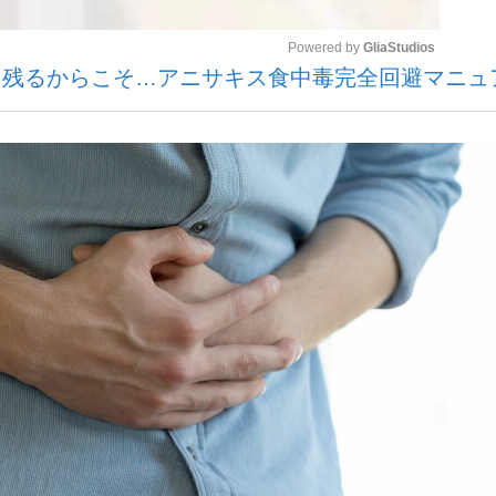
Powered by 
GliaStudios
に残るからこそ…アニサキス食中毒完全回避マニュ
いまさら聞け
Mute
手が証言した“NPB聞...
「クマが悪者扱いされているの
もっと見る
カー日本代表・森保一監督...