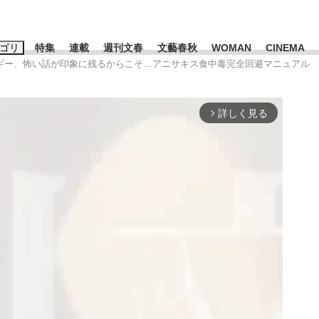
ゴリ
特集
連載
週刊文春
文藝春秋
WOMAN
CINEMA
ルギー、怖い話が印象に残るからこそ…アニサキス食中毒完全回避マニュアル
キーワード入力
ス
エンタメ
ライフ
ビジネス
詳しく見る
arrow_forward_ios
ーワードタグ一覧
山凌輝
#高市早苗
#後藤真希
#森岡毅
#城彰二
#内田有紀
観る将棋、読
#亀和田武
て明かした日本代表監督に...
「最悪の空気のまま解散」W