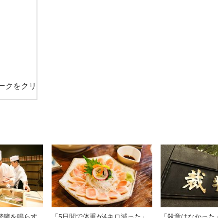
ークをクリ
警鐘を鳴らす
「5日間で体重が4キロ減った」
「殺意はなかった