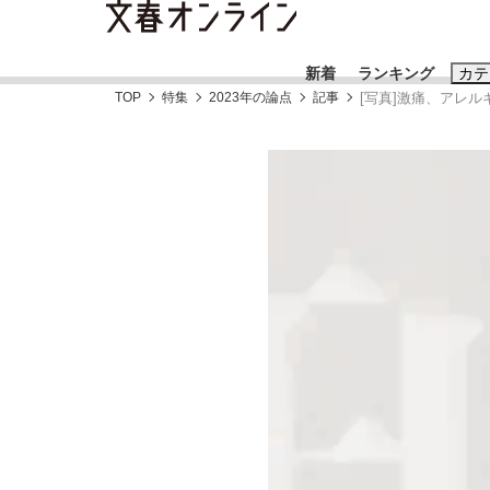
新着
ランキング
カテ
TOP
特集
2023年の論点
記事
[写真]激痛、アレ
スクープ
ニュー
おすすめのキ
#藤田晋
#三
#玉木雄一郎
「90%は失敗する。でも…」本田圭佑が初め
終戦から81年