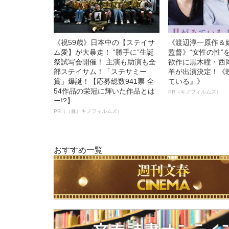
《祝59歳》日本中の【ステイサ
《渡辺淳一原作＆
ム愛】が大暴走！ “勝手に”生誕
監督》“女性の性”
祭試写会開催！ 主演も助演も全
欲作に黒木瞳・西
部ステイサム！「ステサミー
羊が出演決定！《
賞」爆誕！【応募総数941票 全
ている』》
54作品の栄冠に輝いた作品とは
PR（キノフィルムズ）
ー!?】
PR（（株）キノフィルムズ）
おすすめ一覧