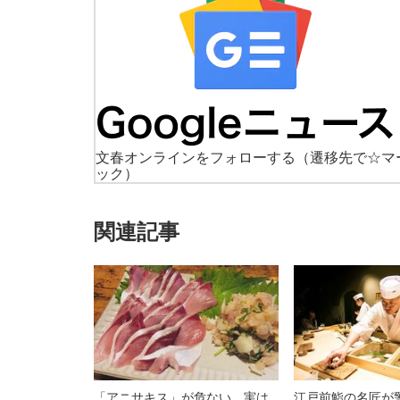
文春オンラインをフォローする
（遷移先で☆マ
ック）
関連記事
「アニサキス」が危ない 実は
江戸前鮨の名匠が