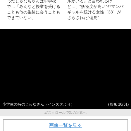
〈元小学生ギャル〉13歳にな
「『頭がおかしい。昔のギャ
ったじゅなちゃんは中学校
ルがいる』と言われるけ
で…「みんなと授業を受ける
ど…」“妖怪度が高い”ヤマンバ
ことも他の生徒に会うことも
ギャルを続ける女性（38）が
できていない」
さらされた“偏見”