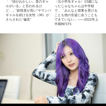
「『頭がおかしい。昔のギャ
〈元小学生ギャル〉13歳にな
ルがいる』と言われるけ
ったじゅなちゃんは中学校
ど…」“妖怪度が高い”ヤマンバ
で…「みんなと授業を受ける
ギャルを続ける女性（38）が
ことも他の生徒に会うことも
さらされた“偏見”
できていない」――2022年上
半期BEST5