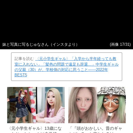
妹と写真に写るじゅなさん（インスタより）
(画像 17/31)
記事を読む
〈元小学生ギャル〉「入学から半年経っても教
室に入れない」「髪色の問題で遠足も辞退…」中学生ギャル
の父親（30）が、学校側の対応に思うこと――2022年
BEST5