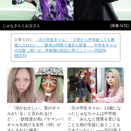
じゅなさんとお父さん
(画像 5/31)
記事を読む
〈元小学生ギャル〉「入学から半年経っても教
室に入れない」「髪色の問題で遠足も辞退…」中学生ギャル
の父親（30）が、学校側の対応に思うこと――2022年
BEST5
「『頭がおかしい。昔のギャ
〈元小学生ギャル〉13歳にな
ルがいる』と言われるけ
ったじゅなちゃんは中学校
ど…」“妖怪度が高い”ヤマンバ
で…「みんなと授業を受ける
ギャルを続ける女性（38）が
ことも他の生徒に会うことも
さらされた“偏見”
できていない」――2022年上