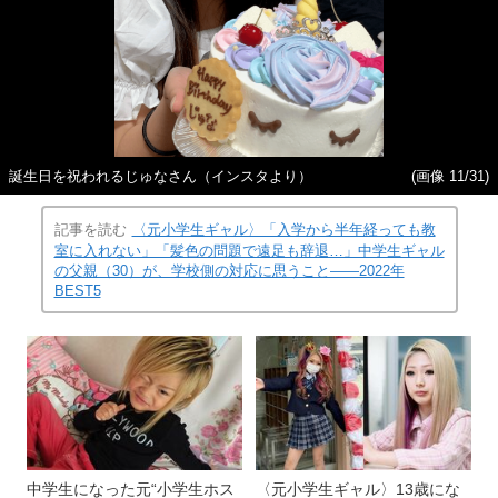
誕生日を祝われるじゅなさん（インスタより）
(画像 11/31)
記事を読む
〈元小学生ギャル〉「入学から半年経っても教
室に入れない」「髪色の問題で遠足も辞退…」中学生ギャル
の父親（30）が、学校側の対応に思うこと――2022年
BEST5