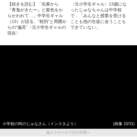
【続きを読む】「先輩から
〈元小学生ギャル〉13歳にな
『青鬼がきた〜』と髪色をか
ったじゅなちゃんは中学校
らかわれて…」中学生ギャル
で…「みんなと授業を受ける
（13）が語る、“校則”と周囲か
ことも他の生徒に会うことも
らの“偏見”〈元小学生ギャルの
できていない」
現在〉