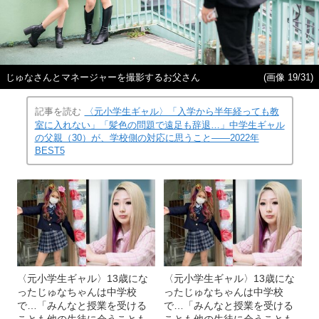
じゅなさんとマネージャーを撮影するお父さん
(画像 19/31)
記事を読む
〈元小学生ギャル〉「入学から半年経っても教
室に入れない」「髪色の問題で遠足も辞退…」中学生ギャル
の父親（30）が、学校側の対応に思うこと――2022年
BEST5