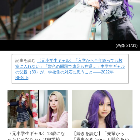
(画像 21/31)
記事を読む
〈元小学生ギャル〉「入学から半年経っても教
室に入れない」「髪色の問題で遠足も辞退…」中学生ギャル
の父親（30）が、学校側の対応に思うこと――2022年
BEST5