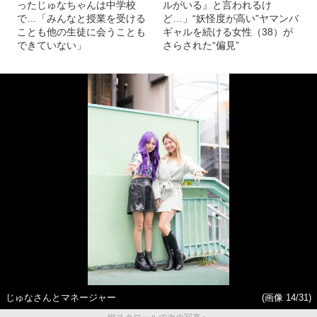
〈元小学生ギャル〉13歳にな
「『頭がおかしい。昔のギャ
ったじゅなちゃんは中学校
ルがいる』と言われるけ
で…「みんなと授業を受ける
ど…」“妖怪度が高い”ヤマンバ
ことも他の生徒に会うことも
ギャルを続ける女性（38）が
できていない」
さらされた“偏見”