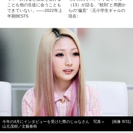
ことも他の生徒に会うことも
（13）が語る、“校則”と周囲か
できていない」――2022年上
らの“偏見”〈元小学生ギャルの
半期BEST5
現在〉
今年の4月にインタビューを受けた際のじゅなさん 写真＝
(画像 8/31)
山元茂樹／文藝春秋