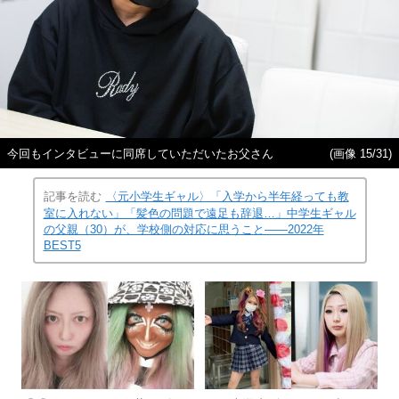
今回もインタビューに同席していただいたお父さん
(画像 15/31)
記事を読む
〈元小学生ギャル〉「入学から半年経っても教
室に入れない」「髪色の問題で遠足も辞退…」中学生ギャル
の父親（30）が、学校側の対応に思うこと――2022年
BEST5