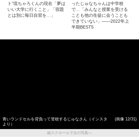
中学生になった元“小学生ホス
〈元小学生ギャル〉13歳にな
ト”琉ちゃろくんの現在「夢は
ったじゅなちゃんは中学校
いい大学に行くこと」「宿題
で…「みんなと授業を受ける
とは別に毎日自習を…」
ことも他の生徒に会うことも
できていない」――2022年上
半期BEST5