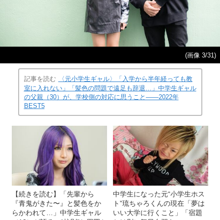
(画像 3/31)
記事を読む
〈元小学生ギャル〉「入学から半年経っても教
室に入れない」「髪色の問題で遠足も辞退…」中学生ギャル
の父親（30）が、学校側の対応に思うこと――2022年
BEST5
【続きを読む】「先輩から
中学生になった元“小学生ホス
『青鬼がきた〜』と髪色をか
ト”琉ちゃろくんの現在「夢は
らかわれて…」中学生ギャル
いい大学に行くこと」「宿題