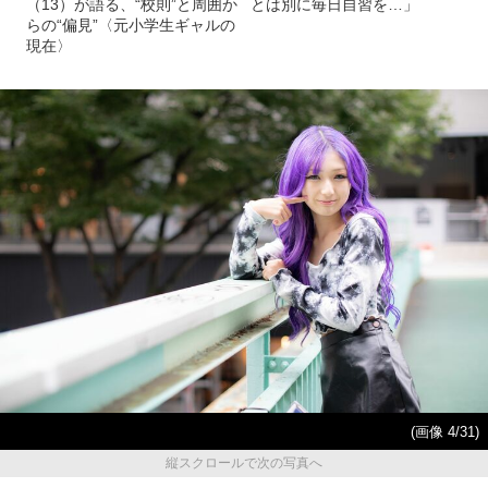
（13）が語る、“校則”と周囲か
とは別に毎日自習を…」
らの“偏見”〈元小学生ギャルの
現在〉
(画像 4/31)
縦スクロールで次の写真へ