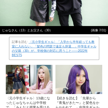
じゅなさん（13）とお父さん（30）
(画像 7/31)
記事を読む
〈元小学生ギャル〉「入学から半年経っても教
室に入れない」「髪色の問題で遠足も辞退…」中学生ギャル
の父親（30）が、学校側の対応に思うこと――2022年
BEST5
〈元小学生ギャル〉13歳にな
【続きを読む】「先輩から
ったじゅなちゃんは中学校
『青鬼がきた〜』と髪色をか
で…「みんなと授業を受ける
らかわれて…」中学生ギャル