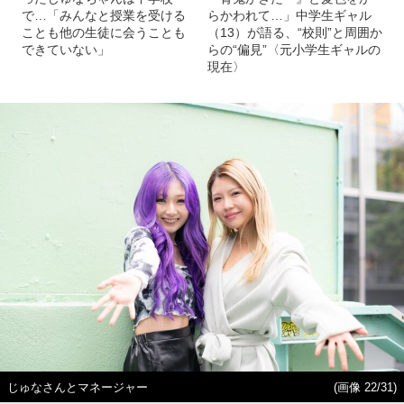
〈元小学生ギャル〉13歳にな
【続きを読む】「先輩から
ったじゅなちゃんは中学校
『青鬼がきた〜』と髪色をか
で…「みんなと授業を受ける
らかわれて…」中学生ギャル
ことも他の生徒に会うことも
（13）が語る、“校則”と周囲か
できていない」
らの“偏見”〈元小学生ギャルの
現在〉