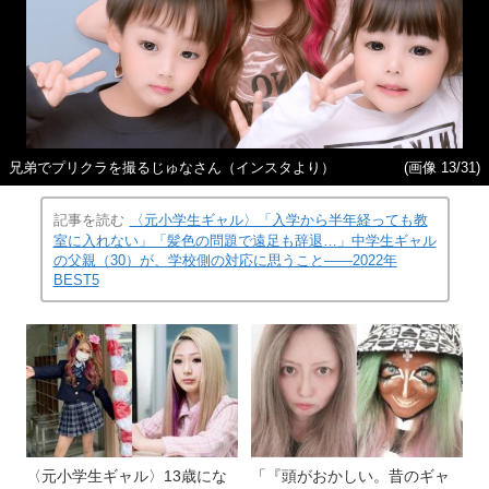
兄弟でプリクラを撮るじゅなさん（インスタより）
(画像 13/31)
記事を読む
〈元小学生ギャル〉「入学から半年経っても教
室に入れない」「髪色の問題で遠足も辞退…」中学生ギャル
の父親（30）が、学校側の対応に思うこと――2022年
BEST5