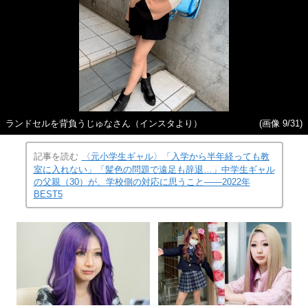
ランドセルを背負うじゅなさん（インスタより）
(画像 9/31)
記事を読む
〈元小学生ギャル〉「入学から半年経っても教
室に入れない」「髪色の問題で遠足も辞退…」中学生ギャル
の父親（30）が、学校側の対応に思うこと――2022年
BEST5