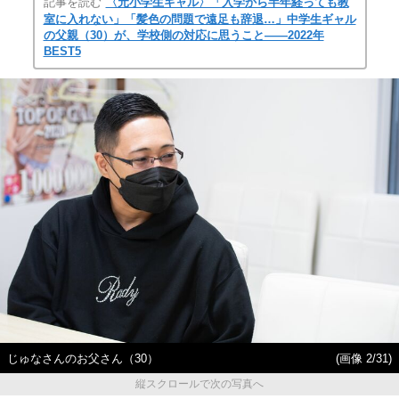
記事を読む
〈元小学生ギャル〉「入学から半年経っても教
室に入れない」「髪色の問題で遠足も辞退…」中学生ギャル
の父親（30）が、学校側の対応に思うこと――2022年
BEST5
じゅなさんのお父さん（30）
(画像 2/31)
縦スクロールで次の写真へ