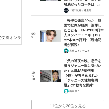
離感だったコーチは…」
「週刊文春」編集部
「軽率な発言だった」韓
国で批判が殺到→謝罪し
たことも…ENHYPEN日本
9位
人メンバー・ニキ（19）
9
で文春オンラ
の“本当の評判”〈現地記
者が解説〉
吉崎 エイジーニョ
「父の通夜の晩、息子を
狙うジャニー氏に気づい
た」元SMAP草彅剛
10
（49）が巻き込まれた
位
10
「ジャニーズ性加害問
題」の“数奇な因縁”
山本 雲丹
11位から20位を見る