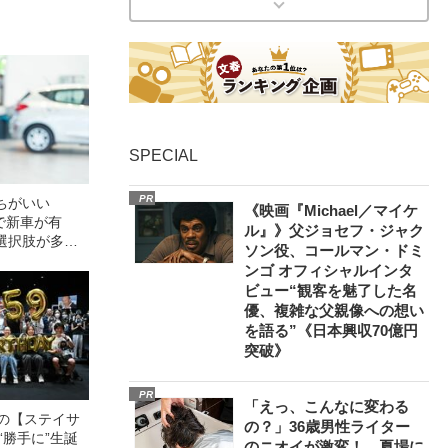
SPECIAL
PR
ちがいい
《映画『Michael／マイケ
で新車が有
ル』》父ジョセフ・ジャク
選択肢が多
ソン役、コールマン・ドミ
な言い分”に迫
ンゴ オフィシャルインタ
ビュー“観客を魅了した名
優、複雑な父親像への想い
を語る”《日本興収70億円
突破》
PR
「えっ、こんなに変わる
中の【ステイサ
の？」36歳男性ライター
“勝手に”生誕
のニオイが激変！ 夏場に