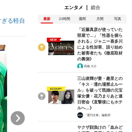
エンタメ
総合
最新
24時間
週間
月間
写真
すぎる軽自
ない資産運用のすべて
「近藤真彦が使っていた
部屋で…」「性器を握ら
NEW
される」ジャニー喜多川
による性加害、語り始め
が悲しい」『北の国から』倉本聰氏（91...
た被害者たち《徹底取材
の裏側》
髙橋 大介
三山凌輝が妻・趣里との
「キス・濡れ場禁止ルー
SCOOP!
ル」を破って既婚の元宝
塚女優・花乃まりあと連
日密会《直撃後にもホテ
ルへ…》
次
「週刊文春」編集部
ヤクザ顔負けの「血みど