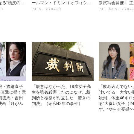
なる“頭皮のニ
ールマン・ドミンゴ オフィシャ
祭試写会開催！ 
”を解消す
ルインタビュー“観客を魅了した
部ステイサム！「
ン）
PR（キノフィルムズ）
PR（（株）キノフィルム
スペシャリス
名優、複雑な父親像への想いを
賞」爆誕！【応募総
徹底ケアとは
語る”《日本興収70億円突破》
54作品の栄冠に
ー!?】
娘・渡邉直子
「殺意はなかった」19歳女子高
「飲み込んでない
を真摯に描く意
生を強姦殺害したのになぜ…裁
吐いてる」大食い
岡德馬・吉田
判所と検察が対立した「驚きの
殺到…体重46キロ
映画『月がみ
判決」（昭和42年の事件）
る”大食い女子（2
す、“やらせ疑惑”