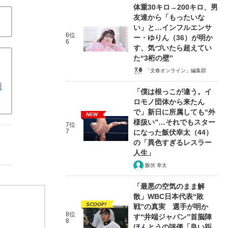
体重30キロ→200キロ、男
友達から「もったいな
い」と…インフルエンサ
6位
ー・ゆりん（36）が明か
6
す、気づいたら超えてい
た“3桁の壁”
「文春オンライン」編集部
旧
「僕は根っこが違う。イ
ロモノ団体から来たん
で」新日に所属しても“外
NEW
様扱い”…それでもスター
7位
7
になった飯伏幸太（44）
の「異色すぎるレスラー
人生」
飯伏 幸太
「最悪の空気のまま解
散」WBC日本代表“敗
SCOOP!
戦”の真実 選手が明か
8位
す“井端ジャパン”首脳陣
8
ほんとうの評価「良い距