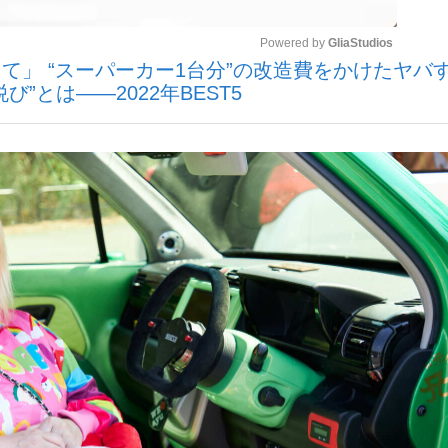
Powered by 
GliaStudios
て」 “スーパーカー1台分”の改造費をかけたヤバ
いまさら聞け
”とは――2022年BEST5
Mute
手が証言した“NPB聞...
「クマが悪者扱いされているの
もっと見る
カー日本代表・森保一監督...