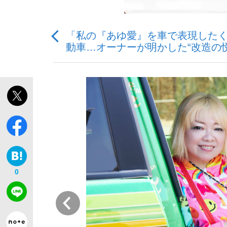
「私の『あゆ愛』を車で表現したく
動車…オーナーが明かした“改造の悦び
「敗因分析は一切聞かれなかった」侍ジャパン選
キングの誕生を、目撃せよ。
the Style
0
前
「目標達成できなかったからと言って…」サッ