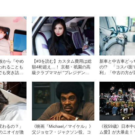
家族から『やめ
【#3を読む】カスタム費用は総
新車と中古車どっ
われることも
額4桁超え…！ 京都・祇園の高
の!? 「コスパ面
でも突き詰め
級クラブママが “プレジデン
利」「中古の方が
たっぷりのカス
ト”を“過激改造”し続ける理由
い」…両者の“意外
ゴすぎた
る
変わるの？」
《映画『Michael／マイケル』》
《祝59歳》日本
ーのニオイが激
父ジョセフ・ジャクソン役、コ
ム愛】が大暴走！ 