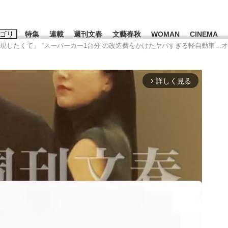
ゴリ
特集
連載
週刊文春
文藝春秋
WOMAN
CINEMA
現したくて」 “スーパーカー1台分”の改造費をかけたヤバすぎる軽自動車…オーナ
キーワード入力
ス
エンタメ
ライフ
ビジネス
詳しく見る
arrow_forward_ios
ーワードタグ一覧
山凌輝
#高市早苗
#後藤真希
#森岡毅
#城彰二
#内田有紀
観る将棋、読
#亀和田武
て明かした日本代表監督に...
「最悪の空気のまま解散」W