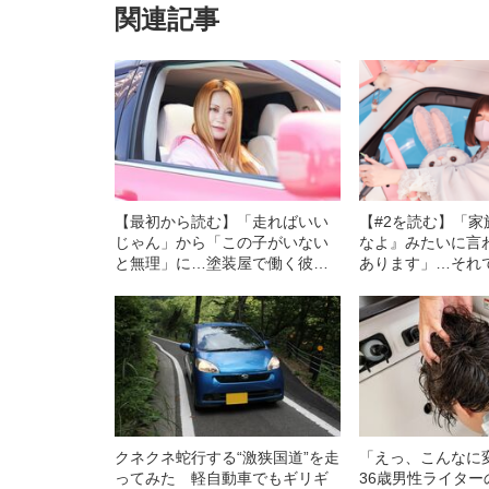
関連記事
【最初から読む】「走ればいい
【#2を読む】「
じゃん」から「この子がいない
なよ』みたいに言
と無理」に…塗装屋で働く彼女
あります」…それ
が“旧型クラウン”を溺愛するワケ
た“ディズニー愛”
タム軽自動車がス
クネクネ蛇行する“激狭国道”を走
「えっ、こんなに
ってみた 軽自動車でもギリギ
36歳男性ライタ