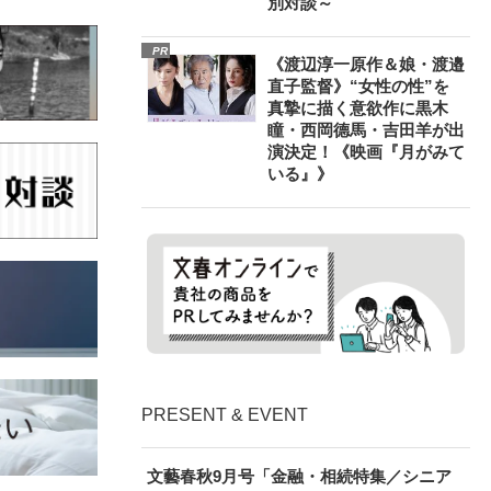
別対談～
PR
《渡辺淳一原作＆娘・渡邉
直子監督》“女性の性”を
真摯に描く意欲作に黒木
瞳・西岡德馬・吉田羊が出
演決定！《映画『月がみて
いる』》
PRESENT & EVENT
文藝春秋9月号「金融・相続特集／シニア