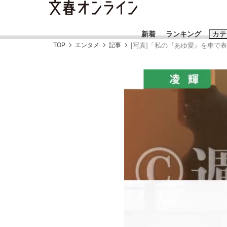
新着
ランキング
カテ
TOP
エンタメ
記事
[写真]「私の『あゆ愛』を車で表
スクープ
ニュー
おすすめのキ
#藤田晋
#三
#玉木雄一郎
「90%は失敗する。でも…」本田圭佑が初め
終戦から81年