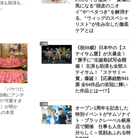
主演も助演も全
気になる“頭皮のニオ
ステサミー
ズ）
イ”や“ベタつき”を解消す
数941票 全
る、“ウィッグのスペシャ
輝いた作品とは
リスト”が生み出した徹底
ケアとは
PR
《祝59歳》日本中の【ス
テイサム愛】が大暴走！
“勝手に”生誕祭試写会開
催！ 主演も助演も全部ス
テイサム！「ステサミー
賞」爆誕！【応募総数941
票 全54作品の栄冠に輝い
」「バケツに
た作品とはー!?】
動画にアンチ
の“可愛すぎ
PR
4）が明か
オープン1周年を記念した
への本音
特別イベントがサムソナイ
ト・ブラックレーベル銀座
店で開催 仕事も人生も自
分らしく～笑顔あふれる特