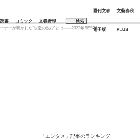
週刊文春
文藝春秋
読書
コミック
文春野球
検索
ーが明かした“改造の悦び”とは――2022年BEST5
電子版
PLUS
インタビュー
読書
#松田聖子
む将棋
BC日本代表“敗戦”の真実 選手が明かす...
「エンタメ」記事のランキング