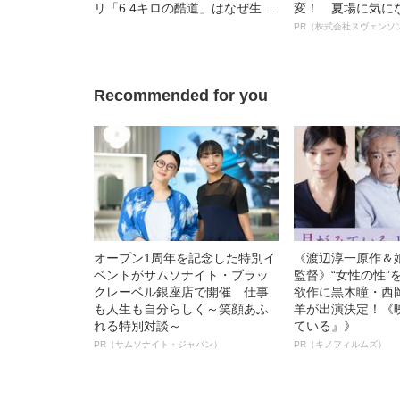
リ「6.4キロの酷道」はなぜ生ま
変！ 夏場に気に
れた？
オイ”や“ベタつき
PR（株式会社スヴェンソ
る、“ウィッグの
ト”が生み出した
Recommended for you
オープン1周年を記念した特別イ
《渡辺淳一原作＆
ベントがサムソナイト・ブラッ
監督》“女性の性”
クレーベル銀座店で開催 仕事
欲作に黒木瞳・西
も人生も自分らしく～笑顔あふ
羊が出演決定！《
れる特別対談～
ている』》
PR（サムソナイト・ジャパン）
PR（キノフィルムズ）