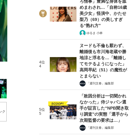
ろ情事」豊満な身体を舐
めまわされ…「自称16歳
美少女」怪演中、かたせ
梨乃（69）の美しすぎ
る“熟れ方”
ゆるま 小林
5/20
ヌードも不倫も厭わず、
離婚後も市川海老蔵や勝
地涼と浮名を…「離婚し
4位
てモテるようになった」
4
高岡早紀（51）の魔性が
とまらない
「週刊文春」編集部
「敗因分析は一切聞かれ
なかった」侍ジャパン選
SCOOP!
手が証言した“NPB聞き取
5位
ンク
5
り調査”の実態「選手から
次期監督の要求は…」
「週刊文春」編集部