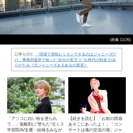
(画像 11/26)
記事を読む
「現場で演技レッスンできるのはジャニーズだ
け」事務所退所で知った“自分の実力”と“Jr.時代の戦友”のあ
りがたみ《元ジャニーズあるあるの真実》
「アソコに白い粉を塗られ
【続きを読む】「お前の団扇
て…」覚醒剤に“堕ちた”元ミス
あそこにあったよ！」「コン
学習院AV女優・結城るみなが
サートは魂の交流の場」ジャ