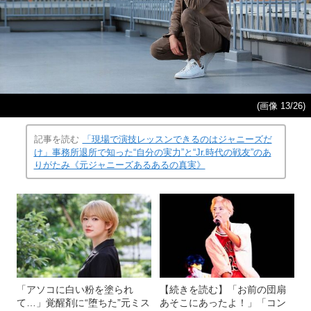
(画像 13/26)
記事を読む
「現場で演技レッスンできるのはジャニーズだ
け」事務所退所で知った“自分の実力”と“Jr.時代の戦友”のあ
りがたみ《元ジャニーズあるあるの真実》
「アソコに白い粉を塗られ
【続きを読む】「お前の団扇
て…」覚醒剤に“堕ちた”元ミス
あそこにあったよ！」「コン