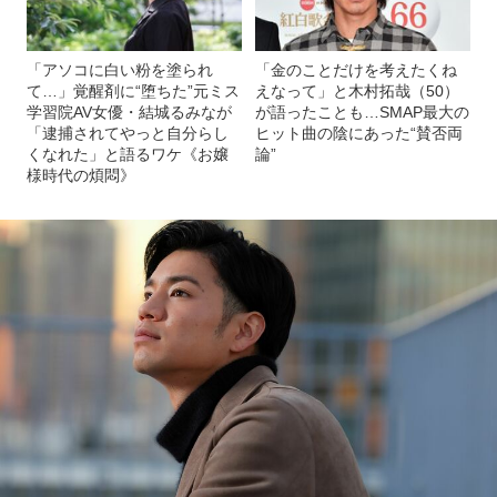
「アソコに白い粉を塗られ
「金のことだけを考えたくね
て…」覚醒剤に“堕ちた”元ミス
えなって」と木村拓哉（50）
学習院AV女優・結城るみなが
が語ったことも…SMAP最大の
「逮捕されてやっと自分らし
ヒット曲の陰にあった“賛否両
くなれた」と語るワケ《お嬢
論”
様時代の煩悶》