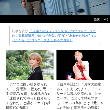
(画像 7/26)
記事を読む
「現場で演技レッスンできるのはジャニーズだ
け」事務所退所で知った“自分の実力”と“Jr.時代の戦友”のあ
りがたみ《元ジャニーズあるあるの真実》
「アソコに白い粉を塗られ
【続きを読む】「お前の団扇
て…」覚醒剤に“堕ちた”元ミス
あそこにあったよ！」「コン
学習院AV女優・結城るみなが
サートは魂の交流の場」ジャ
「逮捕されてやっと自分らし
ニーズJr.にとって特別すぎ
くなれた」と語るワケ《お嬢
る“ファンの存在”とは《元ジャ
様時代の煩悶》
ニが明かす事務所への恩義》