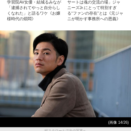
学習院AV女優・結城るみなが
サートは魂の交流の場」ジャ
「逮捕されてやっと自分らし
ニーズJr.にとって特別すぎ
くなれた」と語るワケ《お嬢
る“ファンの存在”とは《元ジャ
様時代の煩悶》
ニが明かす事務所への恩義》
(画像 14/26)
縦スクロールで次の写真へ