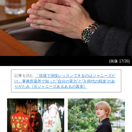
(画像 17/26)
記事を読む
「現場で演技レッスンできるのはジャニーズだ
け」事務所退所で知った“自分の実力”と“Jr.時代の戦友”のあ
りがたみ《元ジャニーズあるあるの真実》