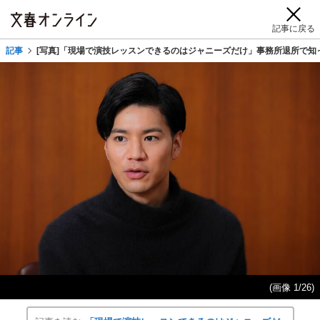
記事に戻る
記事
[写真]「現場で演技レッスンできるのはジャニーズだけ」事務所退所で知っ
(画像 1/26)