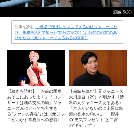
(画像 5/26)
記事を読む
「現場で演技レッスンできるのはジャニーズだ
け」事務所退所で知った“自分の実力”と“Jr.時代の戦友”のあ
りがたみ《元ジャニーズあるあるの真実》
【続きを読む】「お前の団扇
【前編を読む】元ジャニーズ
あそこにあったよ！」「コン
大川慶吾（29）が明かす《禁
サートは魂の交流の場」ジャ
断の元ジャニーズあるある》
ニーズJr.にとって特別すぎ
「本人がいないのに楽屋は亀
る“ファンの存在”とは《元ジャ
梨の香水の匂いに」「櫻井
ニが明かす事務所への恩義》
の“男気プレゼント”と二宮
の“ギャップ”」