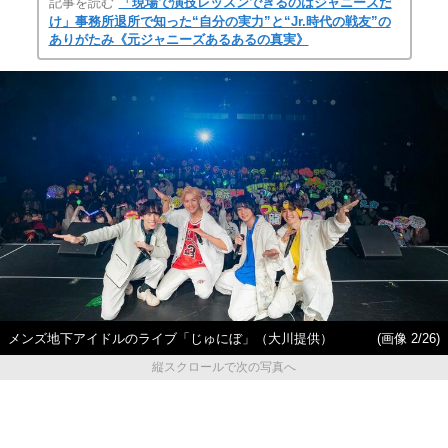
記事を読む
「現場で演技レッスンできるのはジャニーズだ
け」事務所退所で知った“自分の実力”と“Jr.時代の戦友”の
ありがたみ《元ジャニーズあるあるの真実》
メンズ地下アイドルのライブ「じゅにぼ」（大川提供）
(画像 2/26)
縦スクロールで次の写真へ