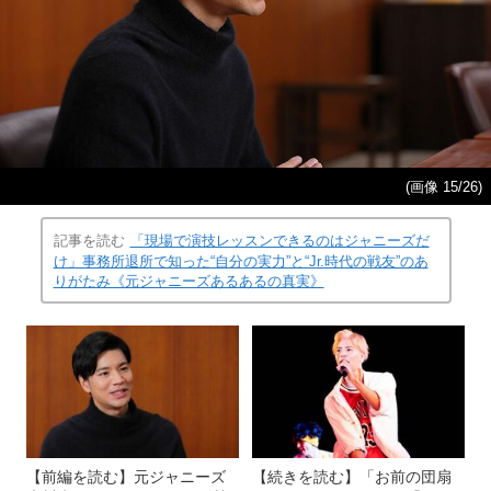
(画像 15/26)
記事を読む
「現場で演技レッスンできるのはジャニーズだ
け」事務所退所で知った“自分の実力”と“Jr.時代の戦友”のあ
りがたみ《元ジャニーズあるあるの真実》
【前編を読む】元ジャニーズ
【続きを読む】「お前の団扇