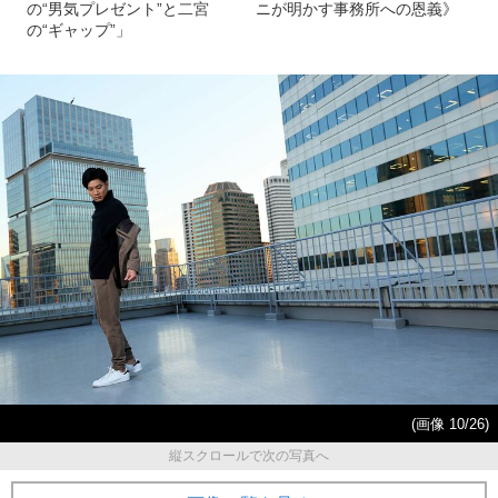
の“男気プレゼント”と二宮
ニが明かす事務所への恩義》
の“ギャップ”」
(画像 10/26)
縦スクロールで次の写真へ