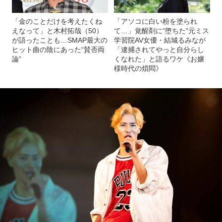
「金のことだけを考えたくね
「アソコに白い粉を塗られ
えなって」と木村拓哉（50）
て…」覚醒剤に“堕ちた”元ミス
が語ったことも…SMAP最大の
学習院AV女優・結城るみなが
ヒット曲の陰にあった“賛否両
「逮捕されてやっと自分らし
論”
くなれた」と語るワケ《お嬢
様時代の煩悶》