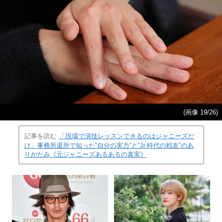
(画像 19/26)
記事を読む
「現場で演技レッスンできるのはジャニーズだ
け」事務所退所で知った“自分の実力”と“Jr.時代の戦友”のあ
りがたみ《元ジャニーズあるあるの真実》