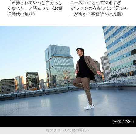
「逮捕されてやっと自分らし
ニーズJr.にとって特別すぎ
くなれた」と語るワケ《お嬢
る“ファンの存在”とは《元ジャ
様時代の煩悶》
ニが明かす事務所への恩義》
(画像 12/26)
縦スクロールで次の写真へ