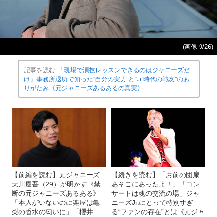
(画像 9/26)
記事を読む
「現場で演技レッスンできるのはジャニーズだ
け」事務所退所で知った“自分の実力”と“Jr.時代の戦友”のあ
りがたみ《元ジャニーズあるあるの真実》
【前編を読む】元ジャニーズ
【続きを読む】「お前の団扇
大川慶吾（29）が明かす《禁
あそこにあったよ！」「コン
断の元ジャニーズあるある》
サートは魂の交流の場」ジャ
「本人がいないのに楽屋は亀
ニーズJr.にとって特別すぎ
梨の香水の匂いに」「櫻井
る“ファンの存在”とは《元ジャ