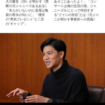
大川慶吾（29）が明かす《禁
あそこにあったよ！」「コン
断の元ジャニーズあるある》
サートは魂の交流の場」ジャ
「本人がいないのに楽屋は亀
ニーズJr.にとって特別すぎ
梨の香水の匂いに」「櫻井
る“ファンの存在”とは《元ジャ
の“男気プレゼント”と二宮
ニが明かす事務所への恩義》
の“ギャップ”」