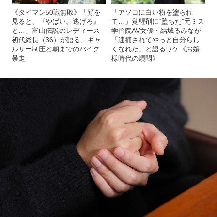
《タイマン50戦無敗》「顔を
「アソコに白い粉を塗られ
見ると、『やばい。逃げろ』
て…」覚醒剤に“堕ちた”元ミス
と…」富山伝説のレディース
学習院AV女優・結城るみなが
初代総長（36）が語る、ギャ
「逮捕されてやっと自分らし
ルサー制圧と朝までのバイク
くなれた」と語るワケ《お嬢
暴走
様時代の煩悶》