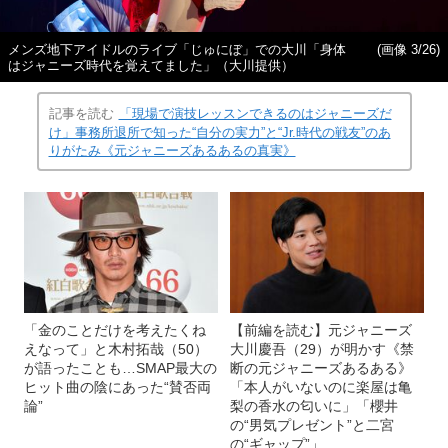
メンズ地下アイドルのライブ「じゅにぼ」での大川「身体
(画像 3/26)
はジャニーズ時代を覚えてました」（大川提供）
記事を読む
「現場で演技レッスンできるのはジャニーズだ
け」事務所退所で知った“自分の実力”と“Jr.時代の戦友”のあ
りがたみ《元ジャニーズあるあるの真実》
「金のことだけを考えたくね
【前編を読む】元ジャニーズ
えなって」と木村拓哉（50）
大川慶吾（29）が明かす《禁
が語ったことも…SMAP最大の
断の元ジャニーズあるある》
ヒット曲の陰にあった“賛否両
「本人がいないのに楽屋は亀
論”
梨の香水の匂いに」「櫻井
の“男気プレゼント”と二宮
の“ギャップ”」