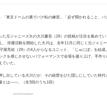
もっと見る
」「東京ドームの裏でバク転の練習」「必ず聞かれること、バ
元ジャニーズJr.の大川慶吾（29）の投稿が注目を集めてい
所し、俳優活動を開始した大川は、去年11月に同じく元ジャニ
）、守屋亮佑（29）の4人からなるユニット、「じゅにぼ」を結成
ランクを感じさせないパフォーマンスで会場を盛り上げ、手作り
えていた。
押し出している大川だが、その経歴をひた隠しにしていた時代
藤とは――。（全3回のうち1回）
ADVERTISEMENT