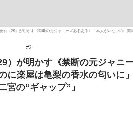
いまさら聞け
慶吾（29）が明かす《禁断の元ジャニーズあるある》「本人がいないのに楽屋
#2
手が証言した“NPB聞...
「クマが悪者扱いされているの
29）が明かす《禁断の元ジャニ
のに楽屋は亀梨の香水の匂いに
二宮の“ギャップ”」
もっと見る
カー日本代表・森保一監督...