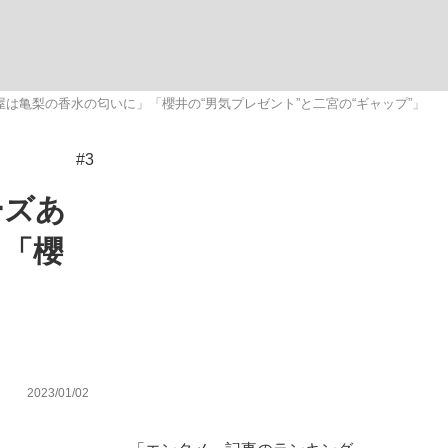
ない資産運用のすべて
は亀梨の香水の匂いに」「櫻井の“男気プレゼント”と二宮の“ギャップ”」
#3
が悲しい」『北の国から』倉本聰氏（91...
ーズあ
」「櫻
2023/01/02