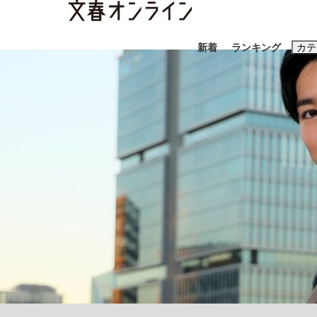
新着
ランキング
カテ
スクープ
ニュー
おすすめのキ
#藤田晋
#三
#玉木雄一郎
「90%は失敗する。でも…」本田圭佑が初め
終戦から81年