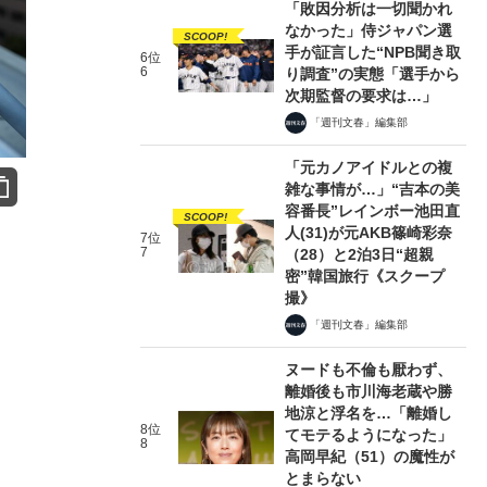
「敗因分析は一切聞かれ
なかった」侍ジャパン選
SCOOP!
手が証言した“NPB聞き取
6位
6
り調査”の実態「選手から
次期監督の要求は…」
「週刊文春」編集部
「元カノアイドルとの複
雑な事情が…」“吉本の美
容番長”レインボー池田直
SCOOP!
人(31)が元AKB篠崎彩奈
7位
7
（28）と2泊3日“超親
密”韓国旅行《スクープ
撮》
「週刊文春」編集部
ヌードも不倫も厭わず、
離婚後も市川海老蔵や勝
地涼と浮名を…「離婚し
8位
てモテるようになった」
8
高岡早紀（51）の魔性が
とまらない