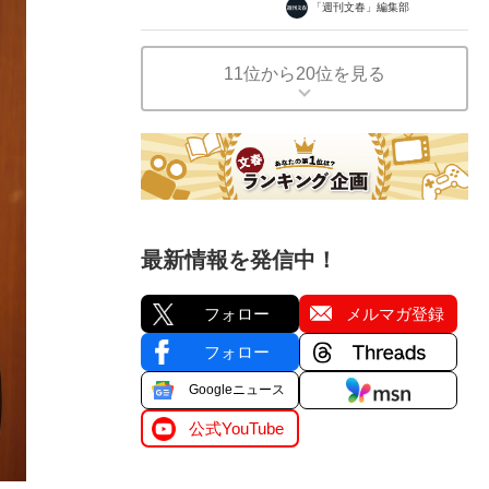
「週刊文春」編集部
11位から20位を見る
最新情報を発信中！
フォロー
メルマガ登録
フォロー
Googleニュース
公式YouTube