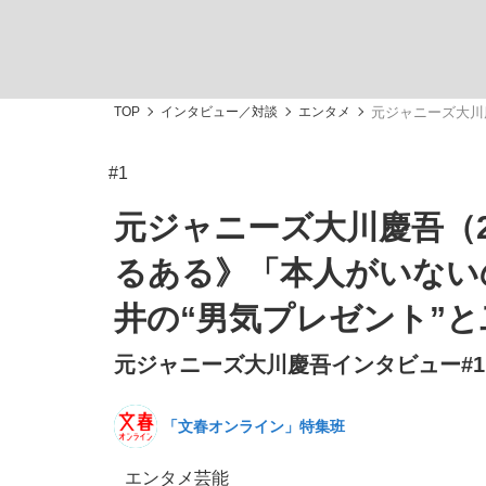
TOP
インタビュー／対談
エンタメ
元ジャニーズ大川
#1
「敗因分析は一切聞かれなかった」侍ジャパン選
キングの誕生を、目撃せよ。
元ジャニーズ大川慶吾（
るある》「本人がいない
井の“男気プレゼント”と
元ジャニーズ大川慶吾インタビュー#1
the Style
「文春オンライン」特集班
「目標達成できなかったからと言って…」サッ
エンタメ
芸能