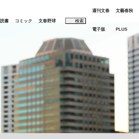
週刊文春
文藝春秋
読書
コミック
文春野球
検索
電子版
PLUS
インタビュー
読書
#松田聖子
む将棋
BC日本代表“敗戦”の真実 選手が明かす...