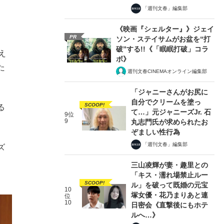
「週刊文春」編集部
《映画『シェルター』》ジェイ
PR
ソン・ステイサムがお盆を“打
破”する!!《「眠眠打破」コラ
え
ボ》
た
週刊文春CINEMAオンライン編集部
「ジャニーさんがお尻に
自分でクリームを塗っ
SCOOP!
る
て…」元ジャニーズJr. 石
9位
9
丸志門氏が求められたお
ぞましい性行為
「週刊文春」編集部
ズ
し
三山凌輝が妻・趣里との
「キス・濡れ場禁止ルー
SCOOP!
ル」を破って既婚の元宝
10
塚女優・花乃まりあと連
位
10
日密会《直撃後にもホテ
ルへ…》