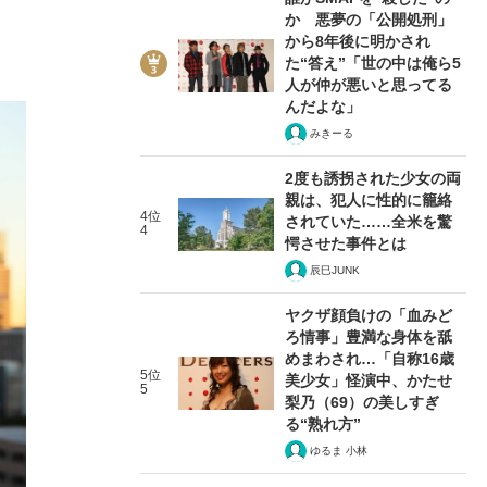
か 悪夢の「公開処刑」
から8年後に明かされ
た“答え”「世の中は俺ら5
人が仲が悪いと思ってる
んだよな」
みきーる
2度も誘拐された少女の両
親は、犯人に性的に籠絡
4位
されていた……全米を驚
4
愕させた事件とは
辰巳JUNK
ヤクザ顔負けの「血みど
ろ情事」豊満な身体を舐
めまわされ…「自称16歳
5位
美少女」怪演中、かたせ
5
梨乃（69）の美しすぎ
る“熟れ方”
ゆるま 小林