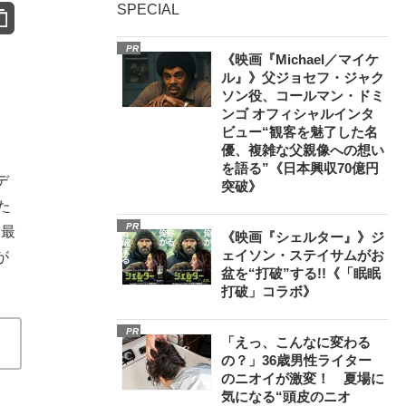
SPECIAL
PR
《映画『Michael／マイケ
ル』》父ジョセフ・ジャク
ソン役、コールマン・ドミ
ンゴ オフィシャルインタ
ビュー“観客を魅了した名
優、複雑な父親像への想い
を語る”《日本興収70億円
デ
突破》
た
PR
、最
《映画『シェルター』》ジ
ェイソン・ステイサムがお
が
盆を“打破”する!!《「眠眠
打破」コラボ》
PR
「えっ、こんなに変わる
の？」36歳男性ライター
のニオイが激変！ 夏場に
気になる“頭皮のニオ