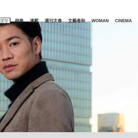
ゴリ
特集
連載
週刊文春
文藝春秋
WOMAN
CINEMA
キーワード入力
ス
エンタメ
ライフ
ビジネス
ーワードタグ一覧
山凌輝
#高市早苗
#後藤真希
#森岡毅
#城彰二
#内田有紀
観る将棋、読
#亀和田武
て明かした日本代表監督に...
「最悪の空気のまま解散」W