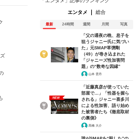
「エンタメ」記事のランキング
エンタメ
総合
ク
最新
24時間
週間
月間
写真
「父の通夜の晩、息子を
狙うジャニー氏に気づい
た」元SMAP草彅剛
（49）が巻き込まれた
ーズ
「ジャニーズ性加害問
。
題」の“数奇な因縁”
の
山本 雲丹
「近藤真彦が使っていた
部屋で…」「性器を握ら
も
NEW
される」ジャニー喜多川
による性加害、語り始め
た被害者たち《徹底取材
の裏側》
髙橋 大介
誰がSMAPを“殺した”の