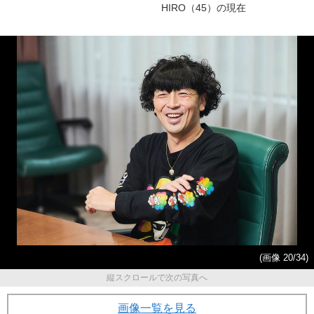
が赤の他人のおっさんと住ん
きる確率は20%」と…100キロ
で3年…同居最後の日に起こっ
減のダイエットから5年！ 和
たこと
歌山に暮らす安田大サーカス
HIRO（45）の現在
(画像 20/34)