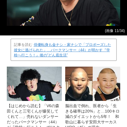
(画像 11/34)
記事を読む
俳優転身も金ナシ・家ナシで「プロポーズした
彼女に逃げられた」…パークマンサー（44）が明かす『学
校へ行こう！』後の“どん底生活”
【はじめから読む】「V6の森
脳出血で倒れ、医者から「生
田くんと三宅くんが爆笑して
きる確率は20%」と…100キロ
くれて…」売れないダンサー
減のダイエットから5年！ 和
だったパークマンサー（44）
歌山に暮らす安田大サーカス