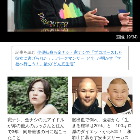
(画像 19/34)
記事を読む
俳優転身も金ナシ・家ナシで「プロポーズした
彼女に逃げられた」…パークマンサー（44）が明かす『学
校へ行こう！』後の“どん底生活”
職ナシ、金ナシの元アイドル
脳出血で倒れ、医者から「生