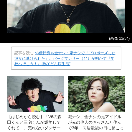
(画像 13/34)
記事を読む
俳優転身も金ナシ・家ナシで「プロポーズした
彼女に逃げられた」…パークマンサー（44）が明かす『学
校へ行こう！』後の“どん底生活”
【はじめから読む】「V6の森
職ナシ、金ナシの元アイドル
田くんと三宅くんが爆笑して
が赤の他人のおっさんと住ん
くれて…」売れないダンサー
で3年…同居最後の日に起こっ