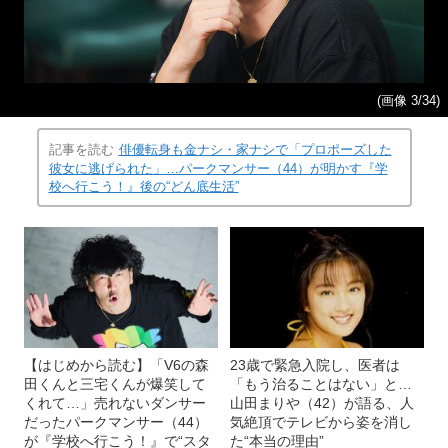
(画像 3/34)
記事を読む
俳優転身も金ナシ・家ナシで「プロポーズした
彼女に逃げられた」…パークマンサー（44）が明かす『学
校へ行こう！』後の“どん底生活”
【はじめから読む】「V6の森
23歳で緊急入院し、医者は
田くんと三宅くんが爆笑して
「もう治ることはない」と…
くれて…」売れないダンサー
山田まりや（42）が語る、人
だったパークマンサー（44）
気絶頂でテレビから姿を消し
が『学校へ行こう！』で“スタ
た“本当の理由”