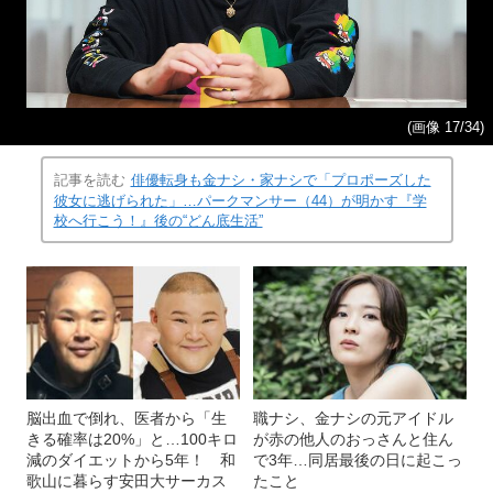
(画像 17/34)
記事を読む
俳優転身も金ナシ・家ナシで「プロポーズした
彼女に逃げられた」…パークマンサー（44）が明かす『学
校へ行こう！』後の“どん底生活”
脳出血で倒れ、医者から「生
職ナシ、金ナシの元アイドル