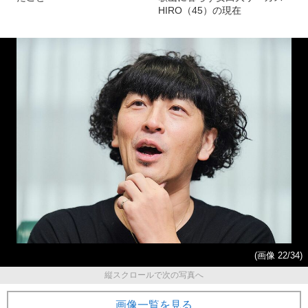
が赤の他人のおっさんと住ん
きる確率は20%」と…100キロ
で3年…同居最後の日に起こっ
減のダイエットから5年！ 和
たこと
歌山に暮らす安田大サーカス
HIRO（45）の現在
(画像 22/34)