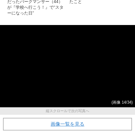
だったパークマンサー（44）
たこと
が『学校へ行こう！』で“スタ
ーになった日”
(画像 14/34)
縦スクロールで次の写真へ