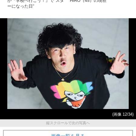
が『学校へ行こう！』で“スタ
HIRO（45）の現在
ーになった日”
(画像 12/34)
縦スクロールで次の写真へ