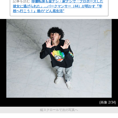
記事を読む
俳優転身も金ナシ・家ナシで「プロポーズした
彼女に逃げられた」…パークマンサー（44）が明かす『学
校へ行こう！』後の“どん底生活”
(画像 2/34)
縦スクロールで次の写真へ