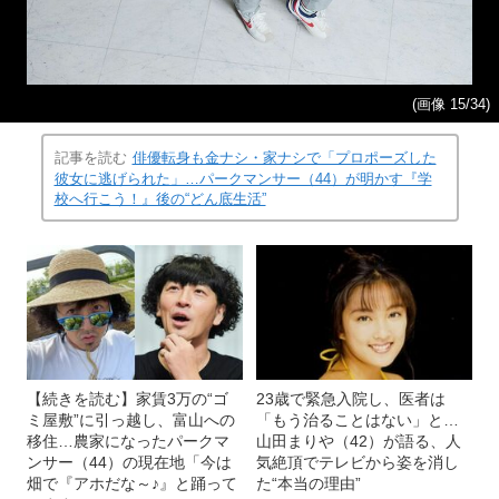
(画像 15/34)
記事を読む
俳優転身も金ナシ・家ナシで「プロポーズした
彼女に逃げられた」…パークマンサー（44）が明かす『学
校へ行こう！』後の“どん底生活”
【続きを読む】家賃3万の“ゴ
23歳で緊急入院し、医者は
ミ屋敷”に引っ越し、富山への
「もう治ることはない」と…