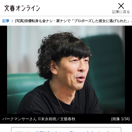
記事に戻る
記事
[写真]俳優転身も金ナシ・家ナシで「プロポーズした彼女に逃げられた」
パークマンサーさん ©末永裕樹／文藝春秋
(画像 1/34)