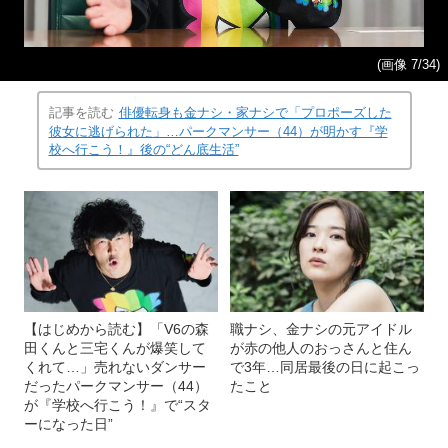
(画像 7/34)
記事を読む
俳優転身も金ナシ・家ナシで「プロポーズした
彼女に逃げられた」…パークマンサー（44）が明かす『学
校へ行こう！』後の“どん底生活”
【はじめから読む】「V6の森
職ナシ、金ナシの元アイドル
田くんと三宅くんが爆笑して
が赤の他人のおっさんと住ん
くれて…」売れないダンサー
で3年…同居最後の日に起こっ
だったパークマンサー（44）
たこと
が『学校へ行こう！』で“スタ
ーになった日”