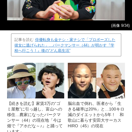
(画像 9/34)
記事を読む
俳優転身も金ナシ・家ナシで「プロポーズした
彼女に逃げられた」…パークマンサー（44）が明かす『学
校へ行こう！』後の“どん底生活”
【続きを読む】家賃3万の“ゴ
脳出血で倒れ、医者から「生
ミ屋敷”に引っ越し、富山への
きる確率は20%」と…100キロ
移住…農家になったパークマ
減のダイエットから5年！ 和
ンサー（44）の現在地「今は
歌山に暮らす安田大サーカス
畑で『アホだな～♪』と踊って
HIRO（45）の現在
います」