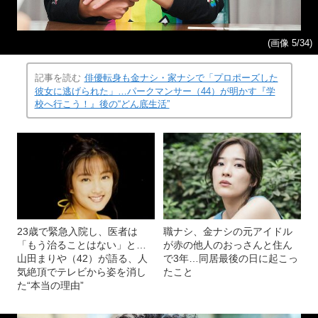
(画像 5/34)
記事を読む
俳優転身も金ナシ・家ナシで「プロポーズした
彼女に逃げられた」…パークマンサー（44）が明かす『学
校へ行こう！』後の“どん底生活”
23歳で緊急入院し、医者は
職ナシ、金ナシの元アイドル
「もう治ることはない」と…
が赤の他人のおっさんと住ん
山田まりや（42）が語る、人
で3年…同居最後の日に起こっ
気絶頂でテレビから姿を消し
たこと
た“本当の理由”