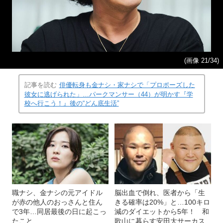
(画像 21/34)
記事を読む
俳優転身も金ナシ・家ナシで「プロポーズした
彼女に逃げられた」…パークマンサー（44）が明かす『学
校へ行こう！』後の“どん底生活”
職ナシ、金ナシの元アイドル
脳出血で倒れ、医者から「生