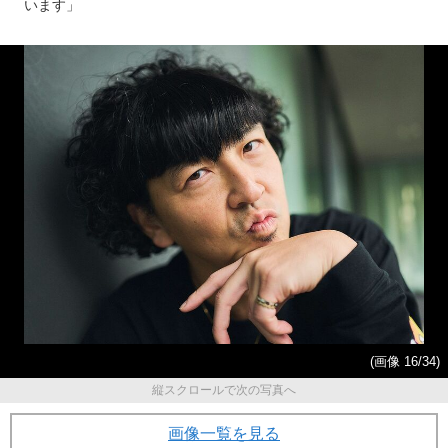
移住…農家になったパークマ
山田まりや（42）が語る、人
ンサー（44）の現在地「今は
気絶頂でテレビから姿を消し
畑で『アホだな～♪』と踊って
た“本当の理由”
います」
(画像 16/34)