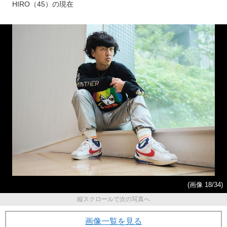
きる確率は20%」と…100キロ
が赤の他人のおっさんと住ん
減のダイエットから5年！ 和
で3年…同居最後の日に起こっ
歌山に暮らす安田大サーカス
たこと
HIRO（45）の現在
(画像 18/34)