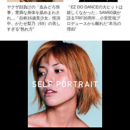
ヤクザ顔負けの「血みどろ情
「EZ DO DANCEの大ヒットは
事」豊満な身体を舐めまわさ
嬉しくなかった」SAM60歳が
れ…「自称16歳美少女」怪演
語るTRF30周年…小室哲哉プ
中、かたせ梨乃（69）の美し
ロデュースから離れた“本当の
すぎる“熟れ方”
理由”