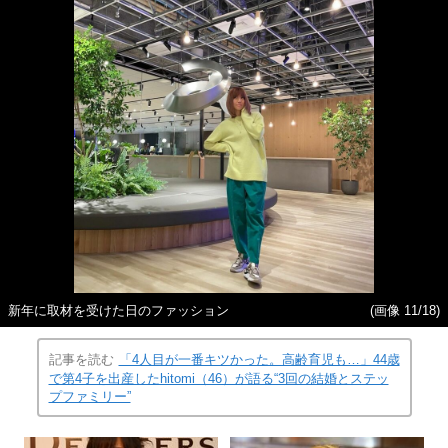
新年に取材を受けた日のファッション
(画像 11/18)
記事を読む
「4人目が一番キツかった。高齢育児も…」44歳
で第4子を出産したhitomi（46）が語る“3回の結婚とステッ
プファミリー”