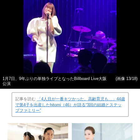
1月7日、9年ぶりの単独ライブとなったBillboard Live大阪
(画像 13/18)
公演
記事を読む
「4人目が一番キツかった。高齢育児も…」44歳
で第4子を出産したhitomi（46）が語る“3回の結婚とステッ
プファミリー”