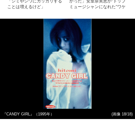
「シミやシワにガッカリする
かった」安室奈美恵が“トップ
ことは増えるけど」
ミュージシャンになれた”ワケ
『CANDY GIRL』（1995年）
(画像 18/18)