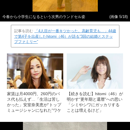
今春から小学生になるという次男のランドセル姿
(画像 5/18)
記事を読む
「4人目が一番キツかった。高齢育児も…」44歳
で第4子を出産したhitomi（46）が語る“3回の結婚とステッ
プファミリー”
家賃は月4000円、260円のバ
【続きを読む】hitomi（46）が
ス代も払えず…「生活は苦し
明かす“更年期と還暦”への思い
かった」安室奈美恵が“トップ
「シミやシワにガッカリする
ミュージシャンになれた”ワケ
ことは増えるけど」