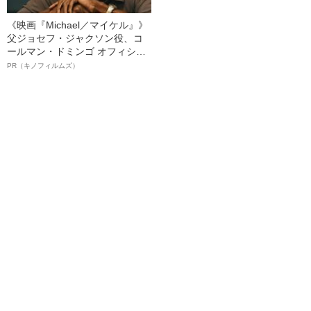
《映画『Michael／マイケル』》
父ジョセフ・ジャクソン役、コ
ールマン・ドミンゴ オフィシャ
ルインタビュー“観客を魅了した
PR（キノフィルムズ）
名優、複雑な父親像への想いを
語る”《日本興収70億円突破》