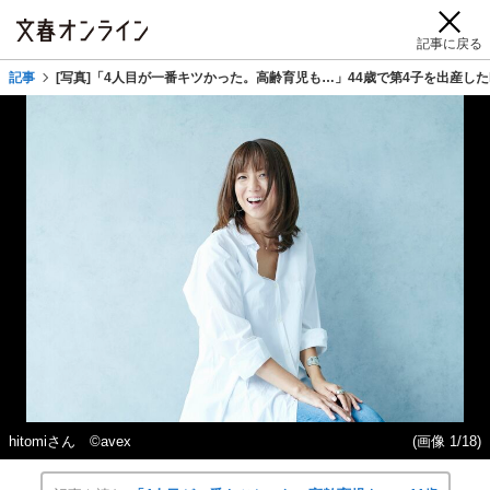
記事に戻る
記事
[写真]「4人目が一番キツかった。高齢育児も…」44歳で第4子を出産したh
hitomiさん ©avex
(画像 1/18)