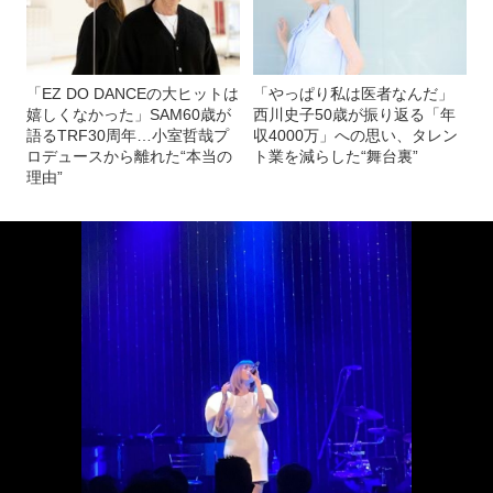
「EZ DO DANCEの大ヒットは
「やっぱり私は医者なんだ」
嬉しくなかった」SAM60歳が
西川史子50歳が振り返る「年
語るTRF30周年…小室哲哉プ
収4000万」への思い、タレン
ロデュースから離れた“本当の
ト業を減らした“舞台裏”
理由”