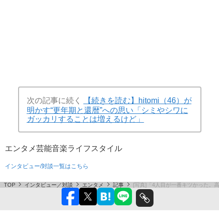
次の記事に続く
【続きを読む】hitomi（46）が
明かす“更年期と還暦”への思い「シミやシワに
ガッカリすることは増えるけど」
エンタメ
芸能
音楽
ライフスタイル
インタビュー/対談一覧はこちら
TOP
インタビュー／対談
エンタメ
記事
[写真]「4人目が一番キツかった。高