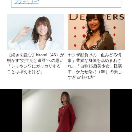
プファミリー”
【続きを読む】hitomi（46）が
ヤクザ顔負けの「血みどろ情
明かす“更年期と還暦”への思い
事」豊満な身体を舐めまわさ
「シミやシワにガッカリする
れ…「自称16歳美少女」怪演
ことは増えるけど」
中、かたせ梨乃（69）の美し
すぎる“熟れ方”