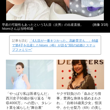
早産の可能性もあったという3人目（次男）の出産直後。
(画像 3/18)
hitomiさんは当時40歳
記事を読む
「4人目が一番キツかった。高齢育児も…」44歳
で第4子を出産したhitomi（46）が語る“3回の結婚とステッ
プファミリー”
「やっぱり私は医者なんだ」
ヤクザ顔負けの「血みどろ情
西川史子50歳が振り返る「年
事」豊満な身体を舐めまわさ
収4000万」への思い、タレン
れ…「自称16歳美少女」怪演
ト業を減らした“舞台裏”
中、かたせ梨乃（69）の美し