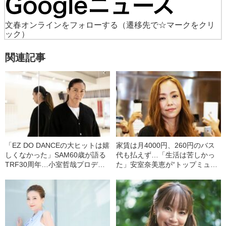
文春オンラインをフォローする
（遷移先で☆マークをクリ
ック）
関連記事
「EZ DO DANCEの大ヒットは嬉
家賃は月4000円、260円のバス
しくなかった」SAM60歳が語る
代も払えず…「生活は苦しかっ
TRF30周年…小室哲哉プロデュ
た」安室奈美恵が“トップミュー
ースから離れた“本当の理由”
ジシャンになれた”ワケ