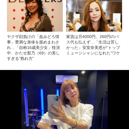
ヤクザ顔負けの「血みどろ情
家賃は月4000円、260円のバ
事」豊満な身体を舐めまわさ
ス代も払えず…「生活は苦し
れ…「自称16歳美少女」怪演
かった」安室奈美恵が“トップ
中、かたせ梨乃（69）の美し
ミュージシャンになれた”ワケ
すぎる“熟れ方”