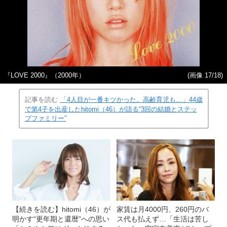
『LOVE 2000』（2000年）
(画像 17/18)
記事を読む
「4人目が一番キツかった。高齢育児も…」44歳
で第4子を出産したhitomi（46）が語る“3回の結婚とステッ
プファミリー”
【続きを読む】hitomi（46）が
家賃は月4000円、260円のバ
明かす“更年期と還暦”への思い
ス代も払えず…「生活は苦し