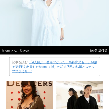
hitomiさん ©avex
(画像 15/18)
記事を読む
「4人目が一番キツかった。高齢育児も…」44歳
で第4子を出産したhitomi（46）が語る“3回の結婚とステッ
プファミリー”