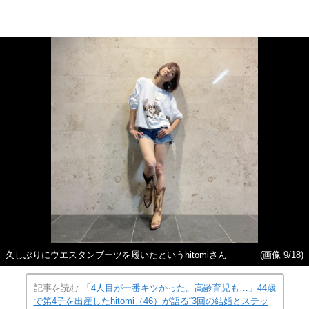
久しぶりにウエスタンブーツを履いたというhitomiさん
(画像 9/18)
記事を読む
「4人目が一番キツかった。高齢育児も…」44歳
で第4子を出産したhitomi（46）が語る“3回の結婚とステッ