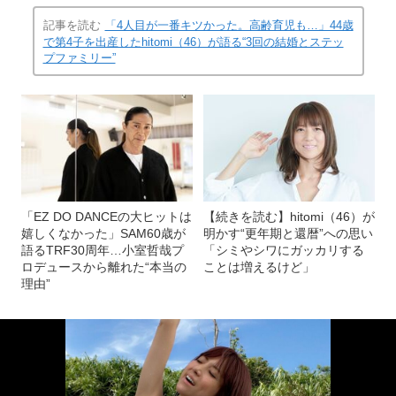
記事を読む
「4人目が一番キツかった。高齢育児も…」44歳
で第4子を出産したhitomi（46）が語る“3回の結婚とステッ
プファミリー”
「EZ DO DANCEの大ヒットは
【続きを読む】hitomi（46）が
嬉しくなかった」SAM60歳が
明かす“更年期と還暦”への思い
語るTRF30周年…小室哲哉プ
「シミやシワにガッカリする
ロデュースから離れた“本当の
ことは増えるけど」
理由”