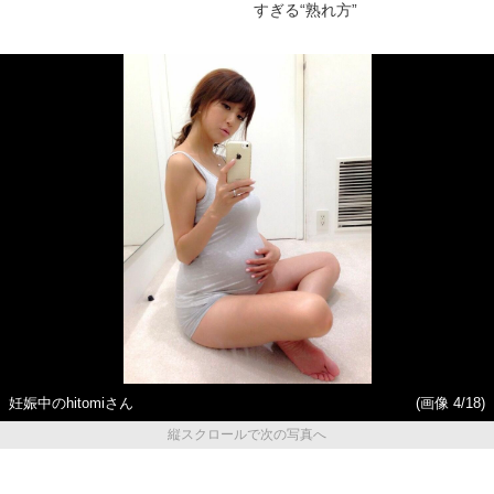
すぎる“熟れ方”
妊娠中のhitomiさん
(画像 4/18)
縦スクロールで次の写真へ