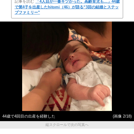
記事を読む
「4人目が一番キツかった。高齢育児も…」44歳
で第4子を出産したhitomi（46）が語る“3回の結婚とステッ
プファミリー”
44歳で4回目の出産を経験した
(画像 2/18)
縦スクロールで次の写真へ