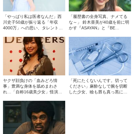
「やっぱり私は医者なんだ」西
「履歴書の全身写真、ナメてる
川史子50歳が振り返る「年収
な～」 鈴木亜美が40歳を前に明
4000万」への思い、タレント業
かす『ASAYAN』と『BE
を減らした“舞台裏”
TOGETHER』で“得たもの”
ヤクザ顔負けの「血みどろ情
「死にたくないんです。切って
事」豊満な身体を舐めまわさ
ください」麻酔なしで腕を切断
れ…「自称16歳美少女」怪演
した少女、瞼も唇も真っ黒に腫
中、かたせ梨乃（69）の美しす
れあがり「この仇、討って下さ
ぎる“熟れ方”
い」と息絶えた少年…原爆投下
直後に“広島の離島で起きていた
知られざる被害の実情