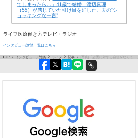
てしまったら…」41歳で結婚 渡辺真理
（55）が感じていた引け目を消した、夫の“シ
ョッキングな一言”
ライフ
医療
働き方
テレビ・ラジオ
インタビュー/対談一覧はこちら
TOP
インタビュー／対談
ライフ
記事
[写真]「恋愛に対する自信がなくて、