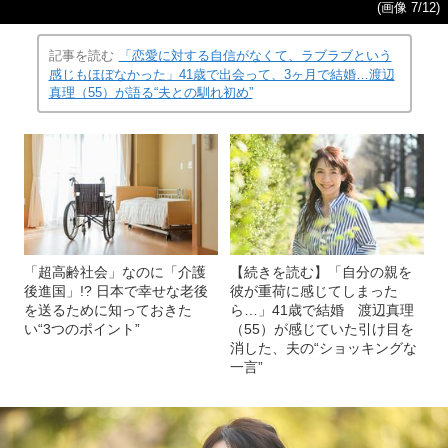
(画像 7/12)
記事を読む
「恋愛に対する自信がなくて、ラブラブという
感じもほぼなかった」41歳で出会って、3ヶ月で結婚…渡辺
真理（55）が語る“夫との馴れ初め”
「超高齢社会」なのに「介護
【続きを読む】「自分の親を
後進国」!? 日本で幸せな老後
彼が重荷に感じてしまった
を送るために知っておきた
ら…」41歳で結婚 渡辺真理
い“3つのポイント”
（55）が感じていた引け目を
消した、夫の“ショッキングな
一言”