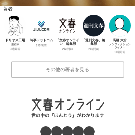
著者
ドリヤス工場
時事ドットコム
「文春オンライ
「週刊文春」編
髙橋 大介
ン」編集部
集部
漫画家
ノンフィクション
2時間前
ライター
2時間前
2時間前
2時間前
2時間前
その他の著者を見る