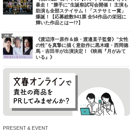
暴走！ “勝手に”生誕祭試写会開催！ 主演も
助演も全部ステイサム！「ステサミー賞」
爆誕！【応募総数941票 全54作品の栄冠に
輝いた作品とはー!?】
PR
《渡辺淳一原作＆娘・渡邉直子監督》“女性
の性”を真摯に描く意欲作に黒木瞳・西岡德
馬・吉田羊が出演決定！《映画『月がみて
いる』》
PRESENT & EVENT