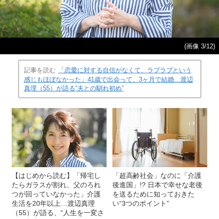
(画像 3/12)
記事を読む
「恋愛に対する自信がなくて、ラブラブという
感じもほぼなかった」41歳で出会って、3ヶ月で結婚…渡辺
真理（55）が語る“夫との馴れ初め”
【はじめから読む】「帰宅し
「超高齢社会」なのに「介護
たらガラスが割れ、父のろれ
後進国」!? 日本で幸せな老後
つが回っていなかった」介護
を送るために知っておきた
生活を20年以上…渡辺真理
い“3つのポイント”
（55）が語る、“人生を一変さ