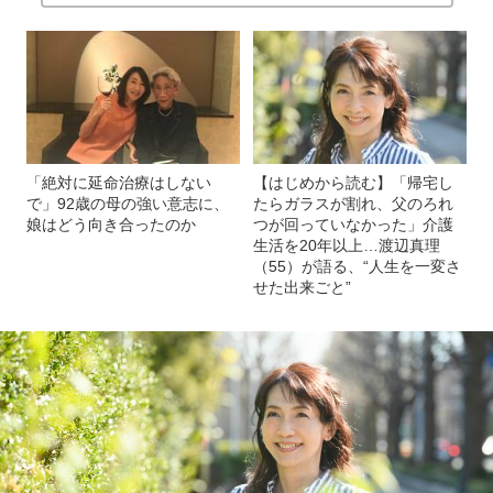
「絶対に延命治療はしない
【はじめから読む】「帰宅し
で」92歳の母の強い意志に、
たらガラスが割れ、父のろれ
娘はどう向き合ったのか
つが回っていなかった」介護
生活を20年以上…渡辺真理
（55）が語る、“人生を一変さ
せた出来ごと”