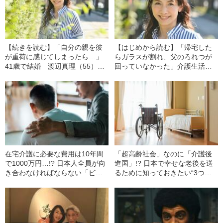
【続きを読む】「自分の親を彼
【はじめから読む】「帰宅した
が重荷に感じてしまったら…」
らガラスが割れ、父のろれつが
41歳で結婚 渡辺真理（55）が
回っていなかった」介護生活を
感じていた引け目を消した、夫
20年以上…渡辺真理（55）が語
の“ショッキングな一言”
る、“人生を一変させた出来ごと”
在宅介護に必要な費用は10年間
「超高齢社会」なのに「介護後
で1000万円…!? 日本人全員が向
進国」!? 日本で幸せな老後を送
き合わなければならない「ビジ
るために知っておきたい“3つの
ネスケアラー」問題の“リアルな
ポイント”
実情”