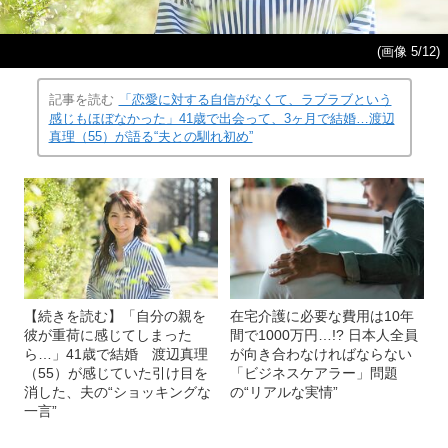
(画像 5/12)
記事を読む
「恋愛に対する自信がなくて、ラブラブという
感じもほぼなかった」41歳で出会って、3ヶ月で結婚…渡辺
真理（55）が語る“夫との馴れ初め”
【続きを読む】「自分の親を
在宅介護に必要な費用は10年
彼が重荷に感じてしまった
間で1000万円…!? 日本人全員
ら…」41歳で結婚 渡辺真理
が向き合わなければならない
（55）が感じていた引け目を
「ビジネスケアラー」問題
消した、夫の“ショッキングな
の“リアルな実情”
一言”