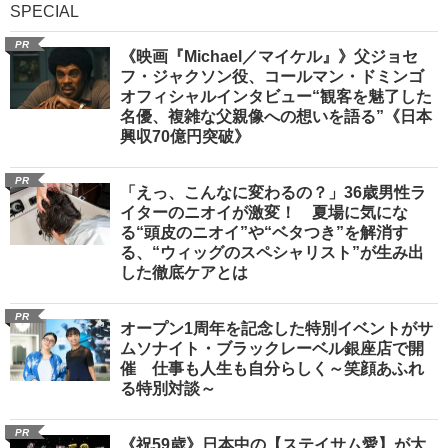
SPECIAL
PR
《映画『Michael／マイケル』》父ジョセ
フ・ジャクソン役、コールマン・ドミンゴ
オフィシャルインタビュー“観客を魅了した
名優、複雑な父親像への想いを語る”《日本
興収70億円突破》
PR
「えっ、こんなに変わるの？」36歳男性ラ
イターのニオイが激変！ 夏場に気にな
る“頭皮のニオイ”や“ベタつき”を解消す
る、“ウィッグのスペシャリスト”が生み出
した徹底ケアとは
PR
オープン1周年を記念した特別イベントがサ
ムソナイト・ブラックレーベル銀座店で開
催 仕事も人生も自分らしく～笑顔あふれ
る特別対談～
PR
《祝59歳》日本中の【ステイサム愛】が大