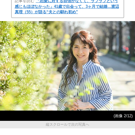
記事を読む
「恋愛に対する自信がなくて、ラブラブという
感じもほぼなかった」41歳で出会って、3ヶ月で結婚…渡辺
真理（55）が語る“夫との馴れ初め”
(画像 2/12)
縦スクロールで次の写真へ