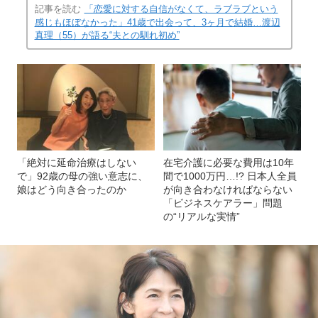
記事を読む
「恋愛に対する自信がなくて、ラブラブという
感じもほぼなかった」41歳で出会って、3ヶ月で結婚…渡辺
真理（55）が語る“夫との馴れ初め”
「絶対に延命治療はしない
在宅介護に必要な費用は10年
で」92歳の母の強い意志に、
間で1000万円…!? 日本人全員
娘はどう向き合ったのか
が向き合わなければならない
「ビジネスケアラー」問題
の“リアルな実情”