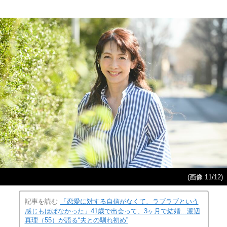
(画像 11/12)
記事を読む
「恋愛に対する自信がなくて、ラブラブという
感じもほぼなかった」41歳で出会って、3ヶ月で結婚…渡辺
真理（55）が語る“夫との馴れ初め”