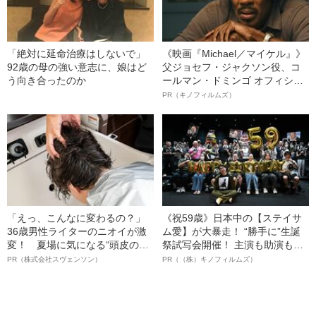
「絶対に延命治療はしないで」
《映画『Michael／マイケル』》
92歳の母の強い意志に、娘はど
父ジョセフ・ジャクソン役、コ
う向き合ったのか
ールマン・ドミンゴ オフィシャ
ルインタビュー“観客を魅了した
PR（キノフィルムズ）
名優、複雑な父親像への想いを
語る”《日本興収70億円突破》
「えっ、こんなに変わるの？」
《祝59歳》日本中の【ステイサ
36歳男性ライターのニオイが激
ム愛】が大暴走！ “勝手に”生誕
変！ 夏場に気になる“頭皮のニ
祭試写会開催！ 主演も助演も全
オイ”や“ベタつき”を解消す
部ステイサム！「ステサミー
PR（株式会社スヴェンソン）
PR（（株）キノフィルムズ）
る、“ウィッグのスペシャリス
賞」爆誕！【応募総数941票 全
ト”が生み出した徹底ケアとは
54作品の栄冠に輝いた作品とは
ー!?】