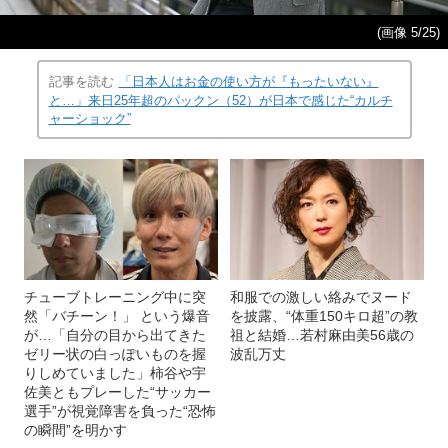
(画像 5/25)
記事を読む
「日本人はお金の使い方が『もったいない』
と…」来日25年超のパックン（52）が日本で感じた“カルチ
ャーショック”
チューブトレーニング中に突
和服での激しい絡みでヌード
然「バチーン！」 という爆音
を披露、“体重150キロ超”の教
が…「自分の目から出てきた
祖と結婚…若村麻由美56歳の
ゼリー状の白っぽいものを握
波乱万丈
りしめていました」柿谷や宇
佐美ともプレーした“サッカー
選手”が視覚障害を負った“恐怖
の瞬間”を明かす