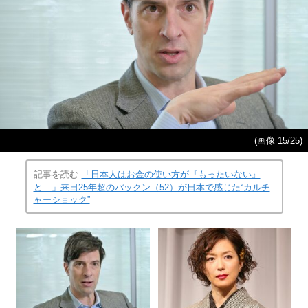
(画像 15/25)
記事を読む
「日本人はお金の使い方が『もったいない』
と…」来日25年超のパックン（52）が日本で感じた“カルチ
ャーショック”