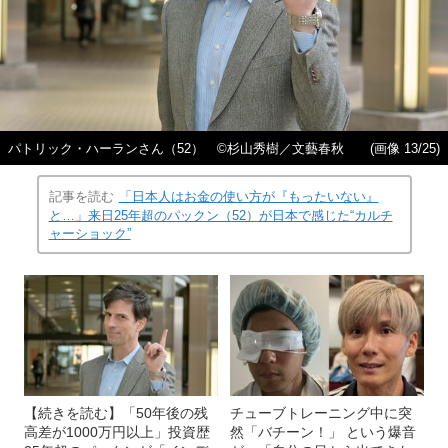
パトリック・ハーランさん（52） ©杉山秀樹／文藝春秋
(画像 13/25)
記事を読む
「日本人はお金の使い方が『もったいない』
と…」来日25年超のパックン（52）が日本で感じた“カルチ
ャーショック”
【続きを読む】「50年後の残
チューブトレーニング中に突
高差が1000万円以上」投資歴
然「バチーン！」 という爆音