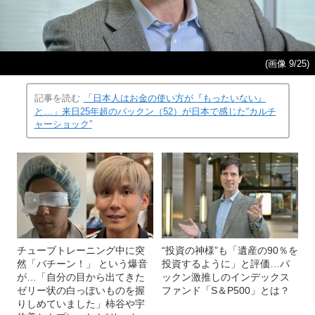
(画像 9/25)
記事を読む
「日本人はお金の使い方が『もったいない』
と…」来日25年超のパックン（52）が日本で感じた“カルチ
ャーショック”
チューブトレーニング中に突
“投資の神様”も「遺産の90％を
然「バチーン！」 という爆音
投資するように」と評価…パ
が…「自分の目から出てきた
ックン激推しのインデックス
ゼリー状の白っぽいものを握
ファンド「S＆P500」とは？
りしめていました」柿谷や宇