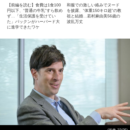
【前編を読む】食費は1食100
和服での激しい絡みでヌード
円以下、“普通の牛乳”すら飲め
を披露、“体重150キロ超”の教
ず…「生活保護を受けてい
祖と結婚…若村麻由美56歳の
た」パックンがハーバード大
波乱万丈
に進学できたワケ