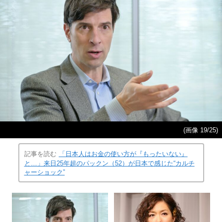
(画像 19/25)
記事を読む
「日本人はお金の使い方が『もったいない』
と…」来日25年超のパックン（52）が日本で感じた“カルチ
ャーショック”