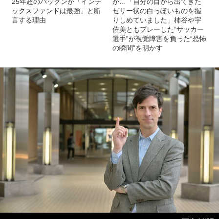
25年超のパックンが「インデ
が…「自分の目から出てきた
ックスファンドは最強」と断
ゼリー状の白っぽいものを握
言する理由
りしめていました」柿谷や宇
佐美ともプレーした“サッカー
選手”が視覚障害を負った“恐怖
の瞬間”を明かす