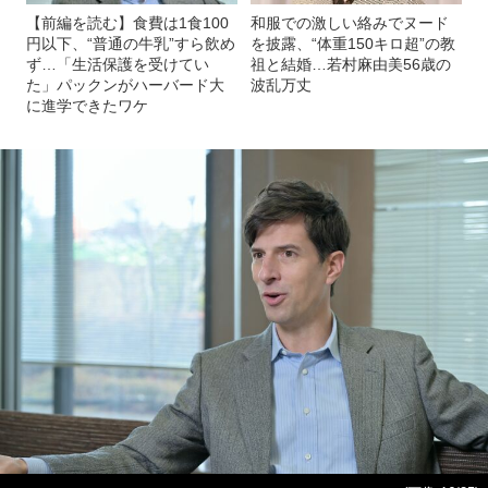
【前編を読む】食費は1食100
和服での激しい絡みでヌード
円以下、“普通の牛乳”すら飲め
を披露、“体重150キロ超”の教
ず…「生活保護を受けてい
祖と結婚…若村麻由美56歳の
た」パックンがハーバード大
波乱万丈
に進学できたワケ