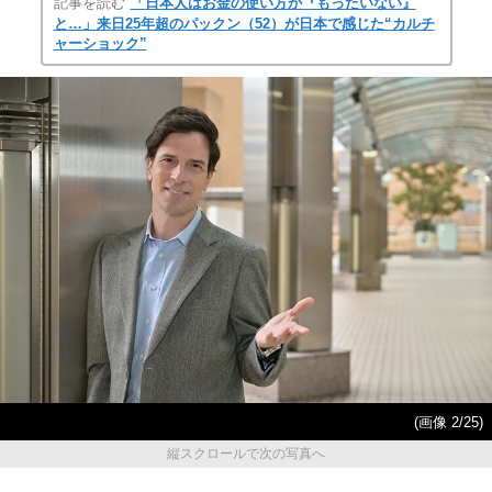
記事を読む
「日本人はお金の使い方が『もったいない』
と…」来日25年超のパックン（52）が日本で感じた“カルチ
ャーショック”
(画像 2/25)
縦スクロールで次の写真へ