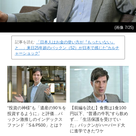
(画像 7/25)
記事を読む
「日本人はお金の使い方が『もったいない』
と…」来日25年超のパックン（52）が日本で感じた“カルチ
ャーショック”
“投資の神様”も「遺産の90％を
【前編を読む】食費は1食100
投資するように」と評価…パ
円以下、“普通の牛乳”すら飲め
ックン激推しのインデックス
ず…「生活保護を受けてい
ファンド「S＆P500」とは？
た」パックンがハーバード大
に進学できたワケ