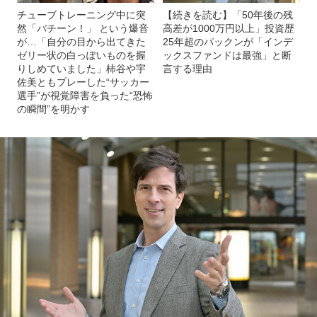
チューブトレーニング中に突
【続きを読む】「50年後の残
然「バチーン！」 という爆音
高差が1000万円以上」投資歴
が…「自分の目から出てきた
25年超のパックンが「インデ
ゼリー状の白っぽいものを握
ックスファンドは最強」と断
りしめていました」柿谷や宇
言する理由
佐美ともプレーした“サッカー
選手”が視覚障害を負った“恐怖
の瞬間”を明かす