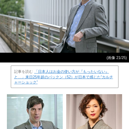
(画像 21/25)
記事を読む
「日本人はお金の使い方が『もったいない』
と…」来日25年超のパックン（52）が日本で感じた“カルチ
ャーショック”