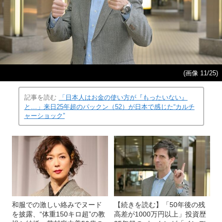
(画像 11/25)
記事を読む
「日本人はお金の使い方が『もったいない』
と…」来日25年超のパックン（52）が日本で感じた“カルチ
ャーショック”
和服での激しい絡みでヌード
【続きを読む】「50年後の残
を披露、“体重150キロ超”の教
高差が1000万円以上」投資歴