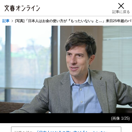
記事に戻る
記事
[写真]「日本人はお金の使い方が『もったいない』と…」来日25年超のパ
(画像 1/25)