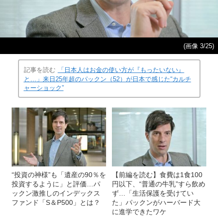
(画像 3/25)
記事を読む
「日本人はお金の使い方が『もったいない』
と…」来日25年超のパックン（52）が日本で感じた“カルチ
ャーショック”
“投資の神様”も「遺産の90％を
【前編を読む】食費は1食100
投資するように」と評価…パ
円以下、“普通の牛乳”すら飲め
ックン激推しのインデックス
ず…「生活保護を受けてい
ファンド「S＆P500」とは？
た」パックンがハーバード大
に進学できたワケ