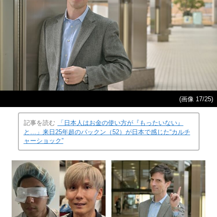
(画像 17/25)
記事を読む
「日本人はお金の使い方が『もったいない』
と…」来日25年超のパックン（52）が日本で感じた“カルチ
ャーショック”