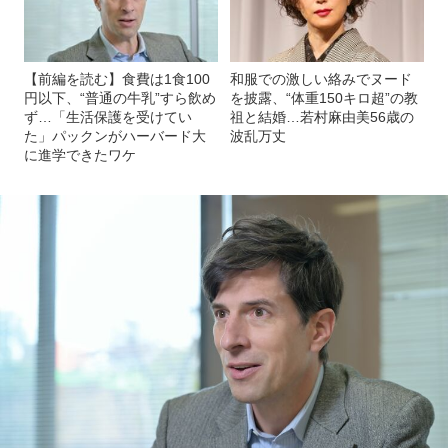
【前編を読む】食費は1食100
和服での激しい絡みでヌード
円以下、“普通の牛乳”すら飲め
を披露、“体重150キロ超”の教
ず…「生活保護を受けてい
祖と結婚…若村麻由美56歳の
た」パックンがハーバード大
波乱万丈
に進学できたワケ