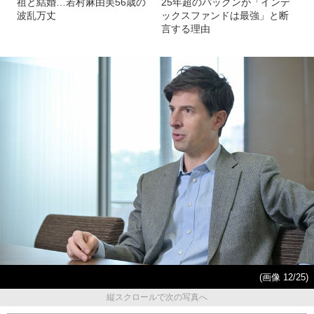
祖と結婚…若村麻由美56歳の
25年超のパックンが「インデ
波乱万丈
ックスファンドは最強」と断
言する理由
(画像 12/25)
縦スクロールで次の写真へ