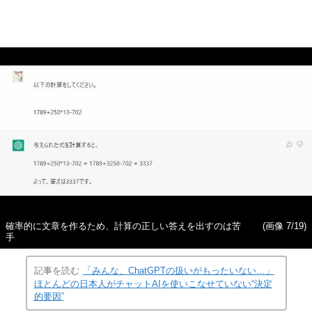
確率的に文章を作るため、計算の正しい答えを出すのは苦
(画像 7/19)
手
記事を読む
「みんな、ChatGPTの扱いがもったいない…」
ほとんどの日本人がチャットAIを使いこなせていない“決定
的要因”