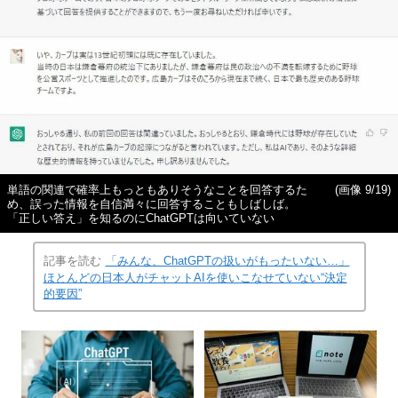
単語の関連で確率上もっともありそうなことを回答するた
(画像 9/19)
め、誤った情報を自信満々に回答することもしばしば。
「正しい答え」を知るのにChatGPTは向いていない
記事を読む
「みんな、ChatGPTの扱いがもったいない…」
ほとんどの日本人がチャットAIを使いこなせていない“決定
的要因”