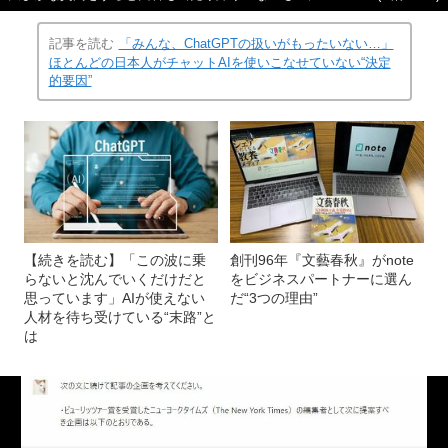
記事を読む
「みんな、ChatGPTの扱いがもったいない…」
ほとんどの日本人がチャットAIを使いこなせていない“決定
的要因”
【続きを読む】「この波に乗
創刊96年『文藝春秋』がnote
らないと沈んでいくだけだと
をビジネスパートナーに選ん
思っています」AIが使えない
だ“3つの理由”
人材を待ち受けている“末路”と
は