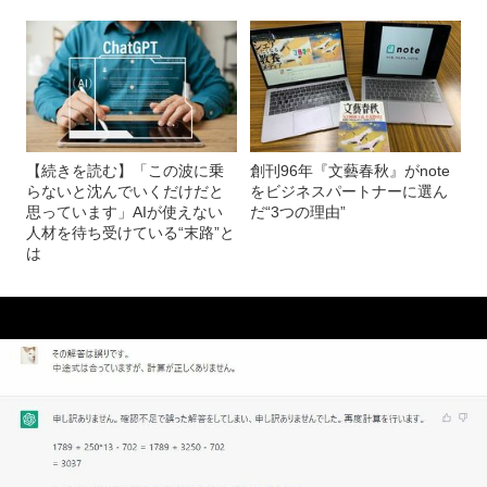
【続きを読む】「この波に乗
創刊96年『文藝春秋』がnote
らないと沈んでいくだけだと
をビジネスパートナーに選ん
思っています」AIが使えない
だ“3つの理由”
人材を待ち受けている“末路”と
は