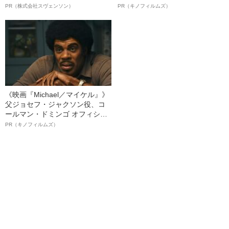
オイ”や“ベタつき”を解消す
ボ》
PR（株式会社スヴェンソン）
PR（キノフィルムズ）
る、“ウィッグのスペシャリス
ト”が生み出した徹底ケアとは
《映画『Michael／マイケル』》
父ジョセフ・ジャクソン役、コ
ールマン・ドミンゴ オフィシャ
ルインタビュー“観客を魅了した
PR（キノフィルムズ）
名優、複雑な父親像への想いを
語る”《日本興収70億円突破》