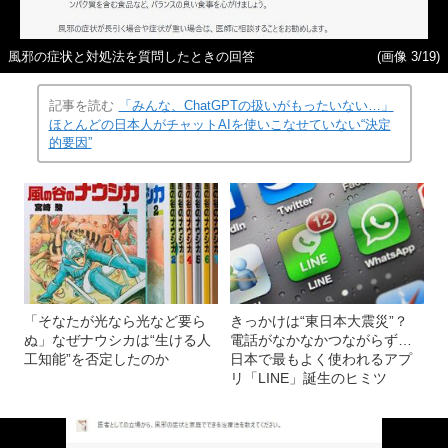
風邪の症状と対処法を質問したときの回答
(画像 3/19)
記事を読む
「みんな、ChatGPTの扱いがもったいない…」
ほとんどの日本人がチャットAIを使いこなせていない“決定
的要因”
「そなたが光なら光など要ら
きっかけは“東日本大震災”？
ぬ」なぜナウシカは“生ける人
電話がなかなかつながらず…
工知能”を否定したのか
日本で最もよく使われるアプ
リ「LINE」誕生のヒミツ