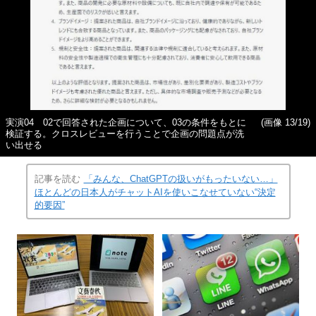
実演04 02で回答された企画について、03の条件をもとに
(画像 13/19)
検証する。クロスレビューを行うことで企画の問題点が洗
い出せる
記事を読む
「みんな、ChatGPTの扱いがもったいない…」
ほとんどの日本人がチャットAIを使いこなせていない“決定
的要因”