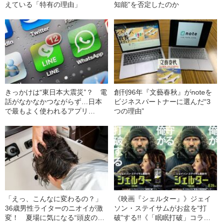
えている「特有の理由」
知能”を否定したのか
きっかけは“東日本大震災”？ 電
創刊96年『文藝春秋』がnoteを
話がなかなかつながらず…日本
ビジネスパートナーに選んだ“3
で最もよく使われるアプリ
つの理由”
「LINE」誕生のヒミツ
「えっ、こんなに変わるの？」
《映画『シェルター』》ジェイ
36歳男性ライターのニオイが激
ソン・ステイサムがお盆を“打
変！ 夏場に気になる“頭皮のニ
破”する!!《「眠眠打破」コラ