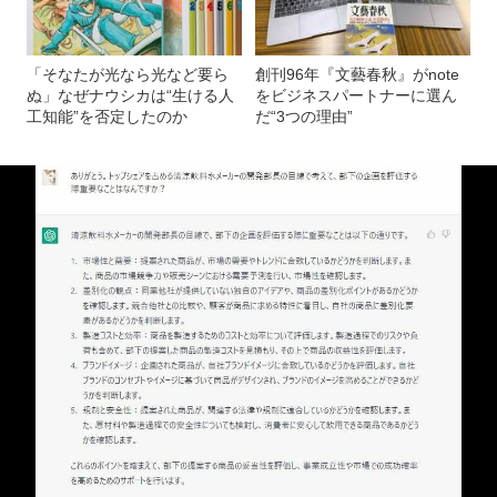
「そなたが光なら光など要ら
創刊96年『文藝春秋』がnote
ぬ」なぜナウシカは“生ける人
をビジネスパートナーに選ん
工知能”を否定したのか
だ“3つの理由”