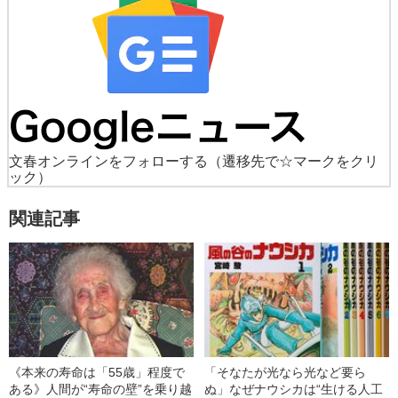
文春オンラインをフォローする
（遷移先で☆マークをクリ
ック）
関連記事
《本来の寿命は「55歳」程度で
「そなたが光なら光など要ら
ある》人間が“寿命の壁”を乗り越
ぬ」なぜナウシカは“生ける人工