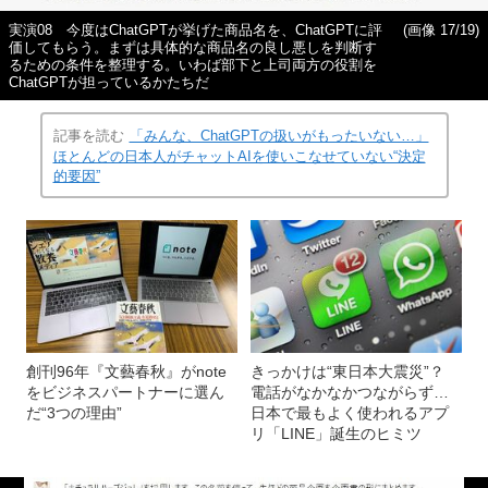
実演08 今度はChatGPTが挙げた商品名を、ChatGPTに評
(画像 17/19)
価してもらう。まずは具体的な商品名の良し悪しを判断す
るための条件を整理する。いわば部下と上司両方の役割を
ChatGPTが担っているかたちだ
記事を読む
「みんな、ChatGPTの扱いがもったいない…」
ほとんどの日本人がチャットAIを使いこなせていない“決定
的要因”
創刊96年『文藝春秋』がnote
きっかけは“東日本大震災”？
をビジネスパートナーに選ん
電話がなかなかつながらず…
だ“3つの理由”
日本で最もよく使われるアプ
リ「LINE」誕生のヒミツ