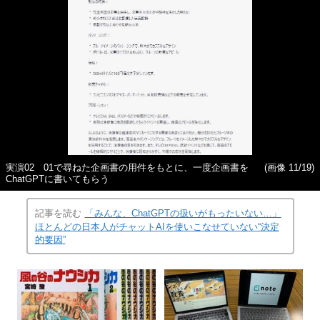
実演02 01で尋ねた企画書の用件をもとに、一度企画書を
(画像 11/19)
ChatGPTに書いてもらう
記事を読む
「みんな、ChatGPTの扱いがもったいない…」
ほとんどの日本人がチャットAIを使いこなせていない“決定
的要因”