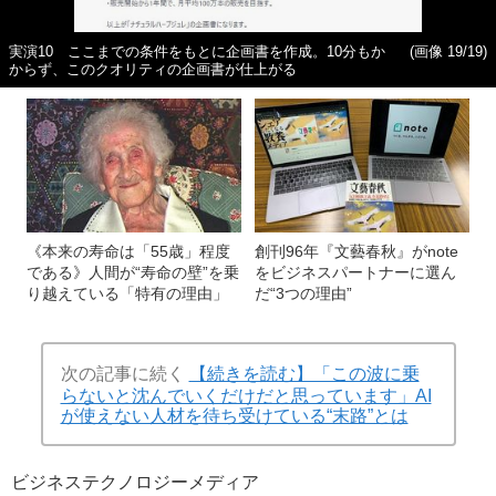
実演10 ここまでの条件をもとに企画書を作成。10分もか
(画像 19/19)
からず、このクオリティの企画書が仕上がる
《本来の寿命は「55歳」程度
創刊96年『文藝春秋』がnote
である》人間が“寿命の壁”を乗
をビジネスパートナーに選ん
り越えている「特有の理由」
だ“3つの理由”
次の記事に続く
【続きを読む】「この波に乗
らないと沈んでいくだけだと思っています」AI
が使えない人材を待ち受けている“末路”とは
ビジネス
テクノロジー
メディア