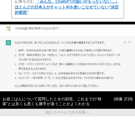
記事を読む
「みんな、ChatGPTの扱いがもったいない…」
ほとんどの日本人がチャットAIを使いこなせていない“決定
的要因”
お昼ごはんについて質問したときの回答。これまでの“検
(画像 2/19)
索”とは良くも悪くも勝手が違うことがよくわかる
縦スクロールで次の写真へ