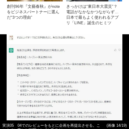
創刊96年『文藝春秋』がnote
きっかけは“東日本大震災”？
をビジネスパートナーに選ん
電話がなかなかつながらず…
だ“3つの理由”
日本で最もよく使われるアプ
リ「LINE」誕生のヒミツ
実演05 04でのレビューをもとに企画を再提出させる。こ
(画像 14/19)