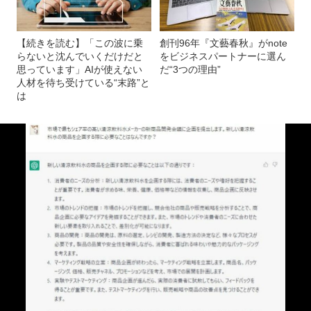
【続きを読む】「この波に乗
創刊96年『文藝春秋』がnote
らないと沈んでいくだけだと
をビジネスパートナーに選ん
思っています」AIが使えない
だ“3つの理由”
人材を待ち受けている“末路”と
は