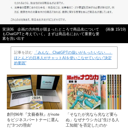
実演06 企画の方向性が固まったところで商品名について
(画像 15/19)
もChatGPTと考えていく。まずは商品名において重要な要
素を洗い出す
記事を読む
「みんな、ChatGPTの扱いがもったいない…」
ほとんどの日本人がチャットAIを使いこなせていない“決定
的要因”
創刊96年『文藝春秋』がnote
「そなたが光なら光など要ら
をビジネスパートナーに選ん
ぬ」なぜナウシカは“生ける人
だ“3つの理由”
工知能”を否定したのか