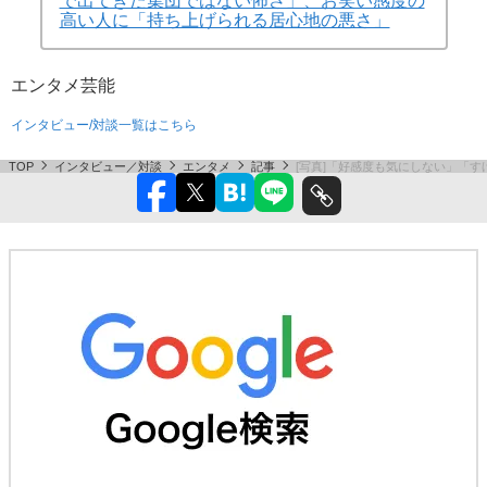
次の記事に続く
ダウ90000蓮見翔が語る「実力
で出てきた集団ではない怖さ」、お笑い感度の
高い人に「持ち上げられる居心地の悪さ」
エンタメ
芸能
インタビュー/対談一覧はこちら
TOP
インタビュー／対談
エンタメ
記事
[写真]「好感度も気にしない」「