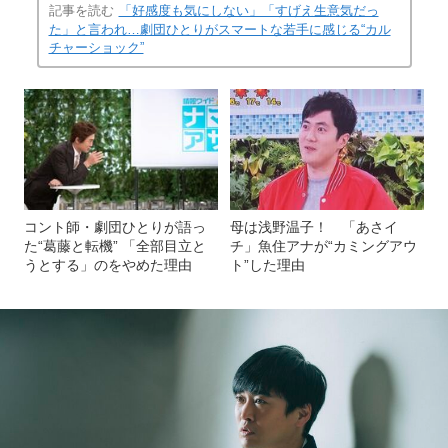
記事を読む
「好感度も気にしない」「すげえ生意気だっ
た」と言われ…劇団ひとりがスマートな若手に感じる“カル
チャーショック”
コント師・劇団ひとりが語っ
母は浅野温子！ 「あさイ
た“葛藤と転機” 「全部目立と
チ」魚住アナが“カミングアウ
うとする」のをやめた理由
ト”した理由