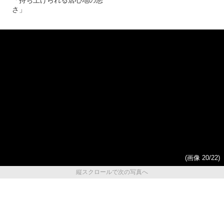
ダウ90000蓮見翔が語る「実力
山口智充「レギュラーゼロ」
で出てきた集団ではない怖
の危機 芸の評価は高いのに
さ」、お笑い感度の高い人に
出番が減った理由
「持ち上げられる居心地の悪
さ」