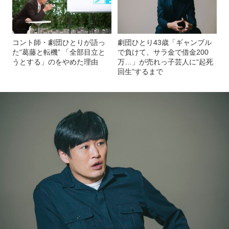
コント師・劇団ひとりが語っ
劇団ひとり43歳「ギャンブル
た“葛藤と転機” 「全部目立と
で負けて、サラ金で借金200
うとする」のをやめた理由
万…」が売れっ子芸人に“起死
回生”するまで