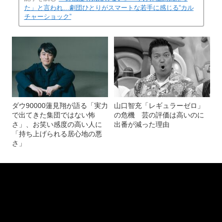
(画像 21/22)
記事を読む
「好感度も気にしない」「すげえ生意気だっ
た」と言われ…劇団ひとりがスマートな若手に感じる“カル
チャーショック”
ダウ90000蓮見翔が語る「実力
山口智充「レギュラーゼロ」