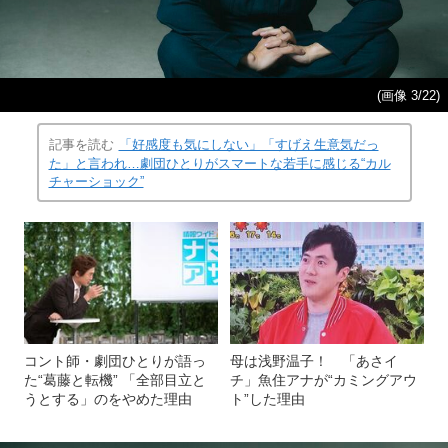
(画像 3/22)
記事を読む
「好感度も気にしない」「すげえ生意気だっ
た」と言われ…劇団ひとりがスマートな若手に感じる“カル
チャーショック”
コント師・劇団ひとりが語っ
母は浅野温子！ 「あさイ
た“葛藤と転機” 「全部目立と
チ」魚住アナが“カミングアウ
うとする」のをやめた理由
ト”した理由