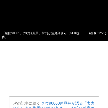
で出てきた集団ではない怖
の危機 芸の評価は高いのに
さ」、お笑い感度の高い人に
出番が減った理由
「持ち上げられる居心地の悪
さ」
「劇団90001」の収録風景。前列が蓮見翔さん（NHK提
(画像 22/22)
供）