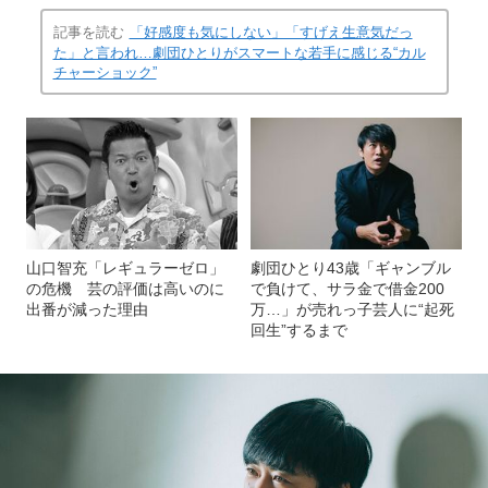
記事を読む
「好感度も気にしない」「すげえ生意気だっ
た」と言われ…劇団ひとりがスマートな若手に感じる“カル
チャーショック”
山口智充「レギュラーゼロ」
劇団ひとり43歳「ギャンブル
の危機 芸の評価は高いのに
で負けて、サラ金で借金200
出番が減った理由
万…」が売れっ子芸人に“起死
回生”するまで