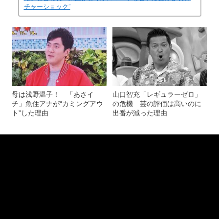
チャーショック”
母は浅野温子！ 「あさイ
山口智充「レギュラーゼロ」
チ」魚住アナが“カミングアウ
の危機 芸の評価は高いのに
ト”した理由
出番が減った理由