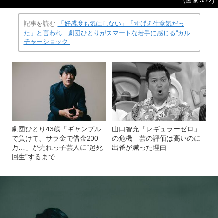
(画像 5/22)
記事を読む
「好感度も気にしない」「すげえ生意気だっ
た」と言われ…劇団ひとりがスマートな若手に感じる“カル
チャーショック”
劇団ひとり43歳「ギャンブル
山口智充「レギュラーゼロ」
で負けて、サラ金で借金200
の危機 芸の評価は高いのに
万…」が売れっ子芸人に“起死
出番が減った理由
回生”するまで