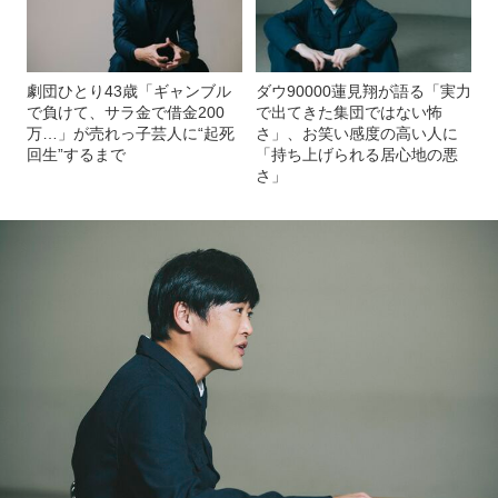
劇団ひとり43歳「ギャンブル
ダウ90000蓮見翔が語る「実力
で負けて、サラ金で借金200
で出てきた集団ではない怖
万…」が売れっ子芸人に“起死
さ」、お笑い感度の高い人に
回生”するまで
「持ち上げられる居心地の悪
さ」