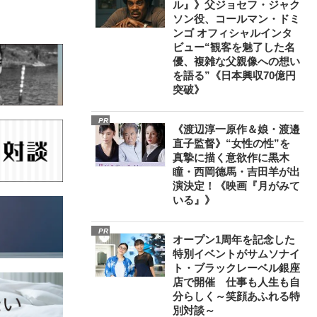
ル』》父ジョセフ・ジャク
ソン役、コールマン・ドミ
ンゴ オフィシャルインタ
ビュー“観客を魅了した名
優、複雑な父親像への想い
を語る”《日本興収70億円
突破》
PR
《渡辺淳一原作＆娘・渡邉
直子監督》“女性の性”を
真摯に描く意欲作に黒木
瞳・西岡德馬・吉田羊が出
演決定！《映画『月がみて
いる』》
PR
オープン1周年を記念した
特別イベントがサムソナイ
ト・ブラックレーベル銀座
店で開催 仕事も人生も自
分らしく～笑顔あふれる特
別対談～