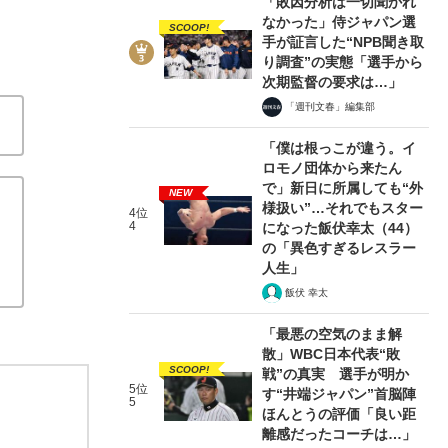
「敗因分析は一切聞かれ
なかった」侍ジャパン選
SCOOP!
手が証言した“NPB聞き取
り調査”の実態「選手から
次期監督の要求は…」
「週刊文春」編集部
「僕は根っこが違う。イ
ロモノ団体から来たん
で」新日に所属しても“外
NEW
様扱い”…それでもスター
4位
4
になった飯伏幸太（44）
の「異色すぎるレスラー
人生」
飯伏 幸太
「最悪の空気のまま解
散」WBC日本代表“敗
SCOOP!
戦”の真実 選手が明か
5位
す“井端ジャパン”首脳陣
5
ほんとうの評価「良い距
離感だったコーチは…」