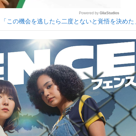
Powered by 
GliaStudios
由「この機会を逃したら二度とないと覚悟を決めた
いまさら聞け
Mute
手が証言した“NPB聞...
「クマが悪者扱いされているの
もっと見る
カー日本代表・森保一監督...