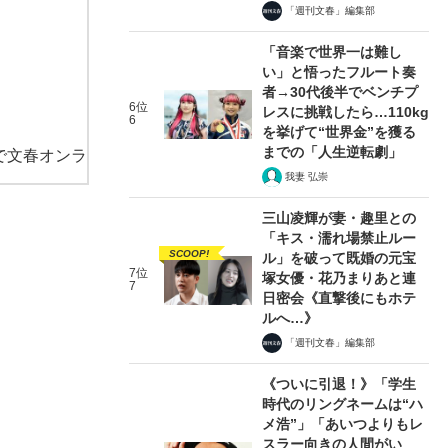
「週刊文春」編集部
「音楽で世界一は難し
い」と悟ったフルート奏
者→30代後半でベンチプ
6位
レスに挑戦したら…110kg
6
を挙げて“世界金”を獲る
までの「人生逆転劇」
で文春オンラ
我妻 弘崇
三山凌輝が妻・趣里との
「キス・濡れ場禁止ルー
SCOOP!
ル」を破って既婚の元宝
7位
塚女優・花乃まりあと連
7
日密会《直撃後にもホテ
ルへ…》
「週刊文春」編集部
《ついに引退！》「学生
時代のリングネームは“ハ
メ浩”」「あいつよりもレ
スラー向きの人間がい