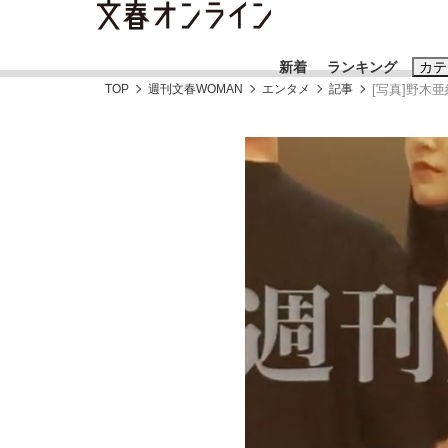
新着
ランキング
カテ
TOP
週刊文春WOMAN
エンタメ
記事
[写真]野木
スクープ
ニュー
おすすめのキ
#藤田晋
#三
#玉木雄一郎
「90%は失敗する。でも…」本田圭佑が初め
終戦から81年