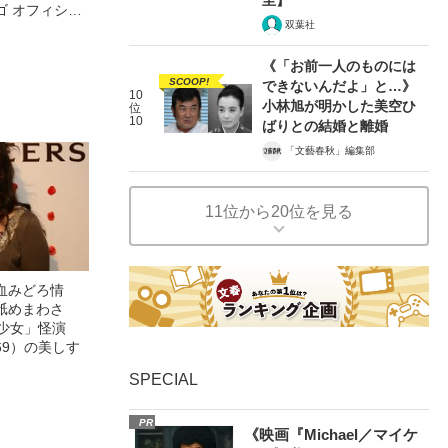
ゴ オフィシャ
双葉社
観客を魅了した
像への想いを
《「お前一人のものには
0億円突破》
SCOOP!
できないんだよ」と…》
10
小林旭が明かした美空ひ
位
10
ばりとの結婚と離婚
「文藝春秋」編集部
11位から20位を見る
血みどろ情
舐めまわさ
美少女」怪演
69）の美しす
SPECIAL
PR
《映画『Michael／マイケ