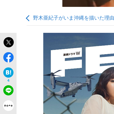
野木亜紀子がいま沖縄を描いた理
「敗因分析は一切聞かれなかった」侍ジャパン選
キングの誕生を、目撃せよ。
4
the Style
「目標達成できなかったからと言って…」サッ