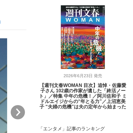
」
ない資産運用のすべて
が悲しい」『北の国から』倉本聰氏（91...
2026年6月23日 発売
【週刊文春WOMAN 目次】追悼・佐藤愛
子さん 102歳の作家が遺した「終活ノー
ト」／特集 中年の危機！／阿川佐和子 ミ
ドルエイジからの“年とる力”／上沼恵美
子 “夫婦の危機”は夫の定年から始まった
次
「エンタメ」記事のランキング