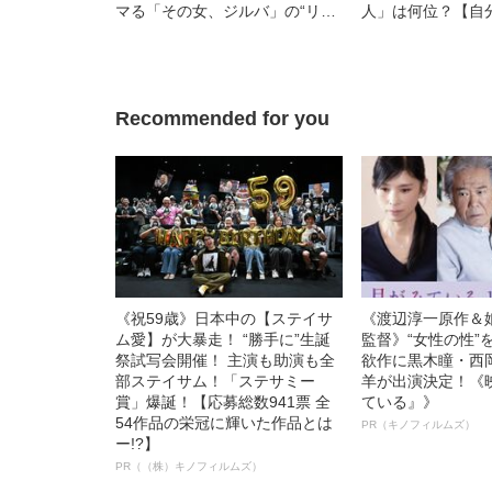
マる「その女、ジルバ」の“リア
人」は何位？【自
ルすぎる女たち”
ラマ ベスト50発
Recommended for you
《祝59歳》日本中の【ステイサ
《渡辺淳一原作＆
ム愛】が大暴走！ “勝手に”生誕
監督》“女性の性”
祭試写会開催！ 主演も助演も全
欲作に黒木瞳・西
部ステイサム！「ステサミー
羊が出演決定！《
賞」爆誕！【応募総数941票 全
ている』》
54作品の栄冠に輝いた作品とは
PR（キノフィルムズ）
ー!?】
PR（（株）キノフィルムズ）