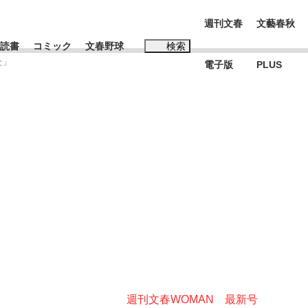
週刊文春
文藝春秋
読書
コミック
文春野球
検索
た」
電子版
PLUS
インタビュー
読書
#松田聖子
む将棋
BC日本代表“敗戦”の真実 選手が明かす...
週刊文春WOMAN 最新号