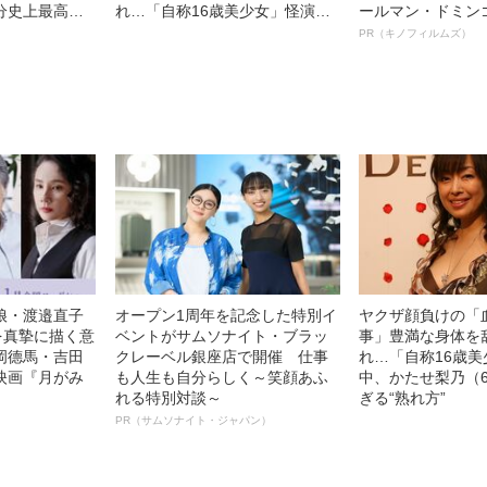
分史上最高ド
れ…「自称16歳美少女」怪演
ールマン・ドミン
表】
中、かたせ梨乃（69）の美しす
ルインタビュー“
PR（キノフィルムズ）
ぎる“熟れ方”
名優、複雑な父親
語る”《日本興収7
娘・渡邉直子
オープン1周年を記念した特別イ
ヤクザ顔負けの「
を真摯に描く意
ベントがサムソナイト・ブラッ
事」豊満な身体を
岡德馬・吉田
クレーベル銀座店で開催 仕事
れ…「自称16歳
映画『月がみ
も人生も自分らしく～笑顔あふ
中、かたせ梨乃（
れる特別対談～
ぎる“熟れ方”
PR（サムソナイト・ジャパン）