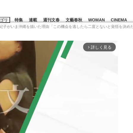
ゴリ
特集
連載
週刊文春
文藝春秋
WOMAN
CINEMA
亜紀子がいま沖縄を描いた理由「この機会を逃したら二度とないと覚悟を決め
キーワード入力
ス
エンタメ
ライフ
ビジネス
詳しく見る
arrow_forward_ios
ーワードタグ一覧
山凌輝
#高市早苗
#後藤真希
#森岡毅
#城彰二
#内田有紀
観る将棋、読
#亀和田武
て明かした日本代表監督に...
「最悪の空気のまま解散」W