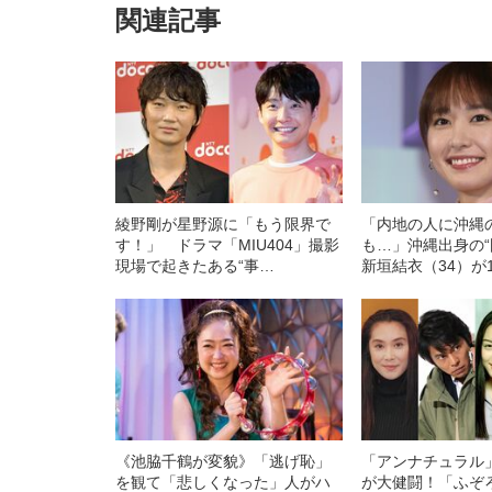
関連記事
綾野剛が星野源に「もう限界で
「内地の人に沖縄
す！」 ドラマ「MIU404」撮影
も…」沖縄出身の“
現場で起きたある“事
新垣結衣（34）が
件”――2020 BEST5
書いていたこと
《池脇千鶴が変貌》「逃げ恥」
「アンナチュラル
を観て「悲しくなった」人がハ
が大健闘！「ふぞ