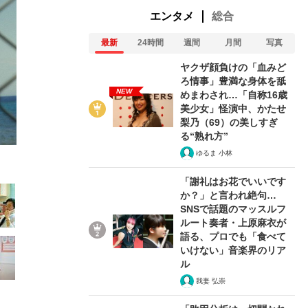
エンタメ
総合
最新
24時間
週間
月間
写真
ヤクザ顔負けの「血みど
2/25
ろ情事」豊満な身体を舐
NEW
めまわされ…「自称16歳
美少女」怪演中、かたせ
梨乃（69）の美しすぎ
る“熟れ方”
ゆるま 小林
「謝礼はお花でいいです
か？」と言われ絶句…
SNSで話題のマッスルフ
ルート奏者・上原麻衣が
語る、プロでも「食べて
いけない」音楽界のリア
ル
我妻 弘崇