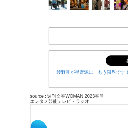
綾野剛が星野源に「もう限界です！」
source :
週刊文春WOMAN 2023春号
エンタメ
芸能
テレビ・ラジオ