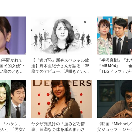
の事聞かれて
【『逃げ恥』新春スペシャル放
『半沢直樹』『わ
国民的女優”・
送】野木亜紀子さんが語る「35
『MIU404』……
17歳のときに
歳でのデビュー、遅咲きだから
「TBSドラマ」が
今がある」
いるのはなぜか
」「ハケン」
ヤクザ顔負けの「血みどろ情
《映画『Michae
ろい」「男女7
事」豊満な身体を舐めまわさ
父ジョセフ・ジャ