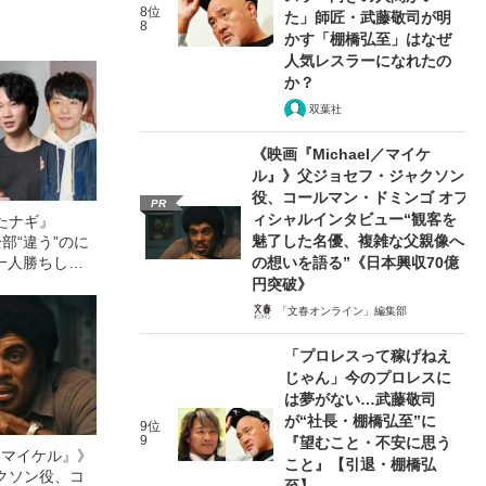
8位
た」師匠・武藤敬司が明
8
かす「棚橋弘至」はなぜ
人気レスラーになれたの
か？
双葉社
《映画『Michael／マイケ
ル』》父ジョセフ・ジャクソン
役、コールマン・ドミンゴ オフ
PR
ィシャルインタビュー“観客を
たナギ』
魅了した名優、複雑な父親像へ
全部“違う”のに
一人勝ちして
の想いを語る”《日本興収70億
円突破》
「文春オンライン」編集部
「プロレスって稼げねえ
じゃん」今のプロレスに
は夢がない…武藤敬司
が“社長・棚橋弘至”に
9位
9
『望むこと・不安に思う
l／マイケル』》
こと』【引退・棚橋弘
クソン役、コ
至】