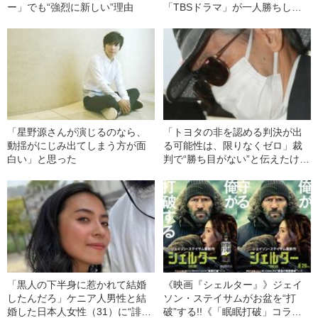
ー」でも“強烈に新しい”理由
「TBSドラマ」が一人勝ちして
いるのはなぜか
「星野源さんが演じるのなら、
「トヨタの非を認める判決が出
動揺がにじみ出てしまう方が面
る可能性は、限りなくゼロ」裁
白い」と思った
判で“勝ち目がない”と伝えたけれ
ど…《池袋暴走事故》父・飯塚
幸三を説得できなかった「長男
の葛藤」
「黒人の下半身に惹かれて結婚
《映画『シェルター』》ジェイ
したんだろ」ケニア人男性と結
ソン・ステイサムがお盆を“打
婚した日本人女性（31）に“誹謗
破”する!!《「眠眠打破」コラ