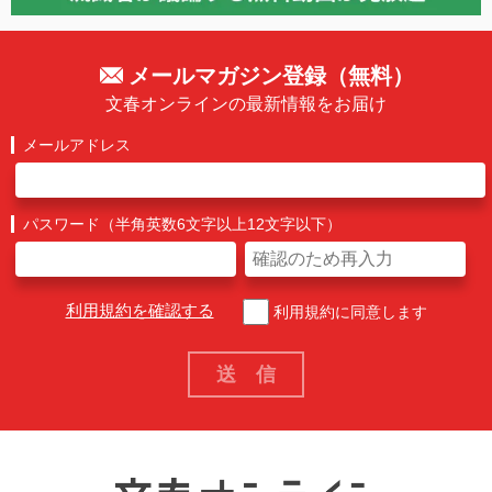
メールマガジン登録（無料）
文春オンラインの最新情報をお届け
メールアドレス
パスワード（半角英数6文字以上12文字以下）
利用規約を確認する
利用規約に同意します