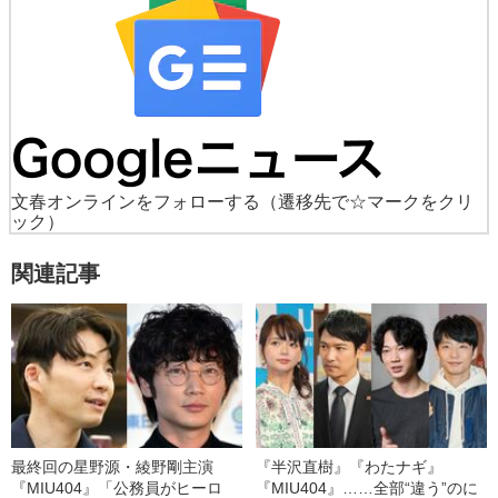
文春オンラインをフォローする
（遷移先で☆マークをクリ
ック）
関連記事
最終回の星野源・綾野剛主演
『半沢直樹』『わたナギ』
『MIU404』「公務員がヒーロ
『MIU404』……全部“違う”のに