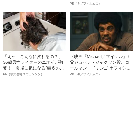
中傷”殺到…本人が語る、日本で
ボ》
PR（キノフィルムズ）
感じる“外国人差別”のリアル
「えっ、こんなに変わるの？」
《映画『Michael／マイケル』》
36歳男性ライターのニオイが激
父ジョセフ・ジャクソン役、コ
変！ 夏場に気になる“頭皮のニ
ールマン・ドミンゴ オフィシャ
オイ”や“ベタつき”を解消す
ルインタビュー“観客を魅了した
PR（株式会社スヴェンソン）
PR（キノフィルムズ）
る、“ウィッグのスペシャリス
名優、複雑な父親像への想いを
ト”が生み出した徹底ケアとは
語る”《日本興収70億円突破》