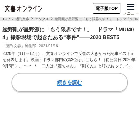
電子版TOP
メニュー
TOP
週刊文春
エンタメ
綾野剛が星野源に「もう限界です！」 ドラマ「MIU404」
綾野剛が星野源に「もう限界です！」 ドラマ「MIU40
4」撮影現場で起きたある“事件”――2020 BEST5
「週刊文春」編集部
2021/01/16
2020年（1月～12月）、文春オンラインで反響の大きかった記事ベスト5
を発表します。映画・ドラマ部門の第3位は、こちら！（初公開日 2020年
9月6日）。＊ ＊ ＊「二人は『源ちゃん』『剛くん』と呼びあって、仲の
よ…
続きを読む