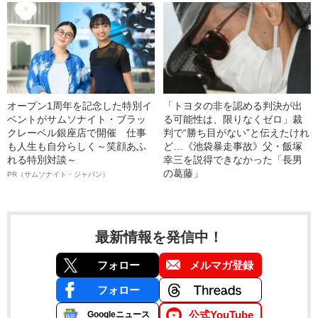
オープン1周年を記念した特別イ
「トヨタの非を認める判決が出
ベントがサムソナイト・ブラッ
る可能性は、限りなくゼロ」裁
クレーベル銀座店で開催 仕事
判で“勝ち目がない”と伝えたけれ
も人生も自分らしく～笑顔あふ
ど…《池袋暴走事故》父・飯塚
れる特別対談～
幸三を説得できなかった「長男
の葛藤」
PR（サムソナイト・ジャパン）
最新情報を発信中！
フォロー
メルマガ登録
フォロー
公式YouTube
Googleニュース