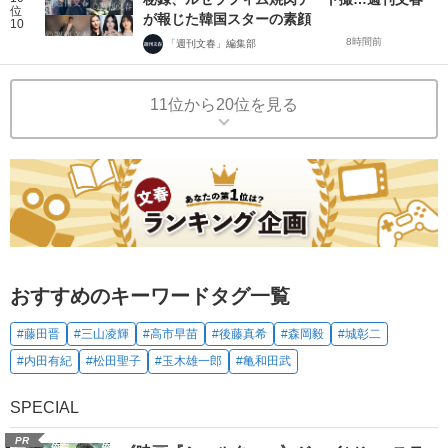
位
が報じた韓国スターの素顔
10
8時間前
「週刊文春」編集部
11位から20位を見る
おすすめのキーワードタグ一覧
#藤田晋
#三山凌輝
#高市早苗
#後藤真希
#森岡毅
#城彰二
#内田有紀
#松田聖子
#玉木雄一郎
#亀和田武
SPECIAL
PR