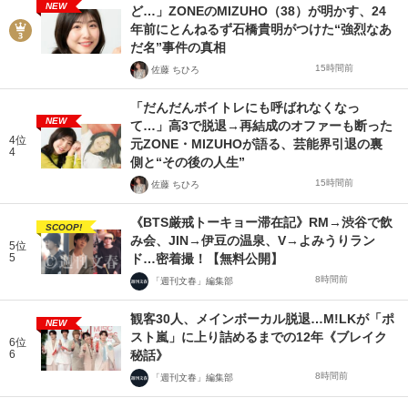
NEW
ど…」ZONEのMIZUHO（38）が明かす、24
年前にとんねるず石橋貴明がつけた“強烈なあ
だ名”事件の真相
15時間前
佐藤 ちひろ
「だんだんボイトレにも呼ばれなくなっ
NEW
て…」高3で脱退→再結成のオファーも断った
4位
元ZONE・MIZUHOが語る、芸能界引退の裏
4
側と“その後の人生”
15時間前
佐藤 ちひろ
《BTS厳戒トーキョー滞在記》RM→渋谷で飲
SCOOP!
み会、JIN→伊豆の温泉、V→よみうりラン
5位
5
ド…密着撮！【無料公開】
8時間前
「週刊文春」編集部
観客30人、メインボーカル脱退…M!LKが「ポ
NEW
スト嵐」に上り詰めるまでの12年《ブレイク
6位
6
秘話》
8時間前
「週刊文春」編集部