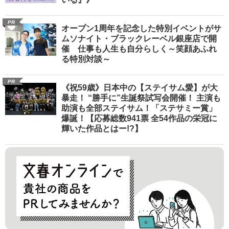
PR
オープン1周年を記念した特別イベントがサ
ムソナイト・ブラックレーベル銀座店で開
催 仕事も人生も自分らしく～笑顔あふれ
る特別対談～
PR
《祝59歳》日本中の【ステイサム愛】が大
暴走！ “勝手に”生誕祭試写会開催！ 主演も
助演も全部ステイサム！「ステサミー賞」
爆誕！【応募総数941票 全54作品の栄冠に
輝いた作品とはー!?】