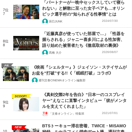
「パートナーが一晩中セックスしていて寝ら
れない」と解散に至った女子ペアも…オリン
7位
7
ピック選手村の“知られざる性事情”とは
2024/07/30
辰巳JUNK
「近藤真彦が使っていた部屋で…」「性器を
握らされる」ジャニー喜多川による性加害、
8位
8
語り始めた被害者たち《徹底取材の裏側》
2026/08/07
髙橋 大介
PR
《映画『シェルター』》ジェイソン・ステイサムが
お盆を“打破”する!!《「眠眠打破」コラボ》
週刊文春CINEMAオンライン編集部
《真剣交際2年を告白》“日本一のコスプレイ
SCOOP!
ヤー”えなこに直撃インタビュー「彼がメンタ
9位
9
ルを支えてくれました」
2021/07/01
「文春オンライン」特集班
BTSトーキョー滞在密着、TWICE・MISAMO
NEW
10
秘録、ルセラフィム焼肉デート撮…週刊文春