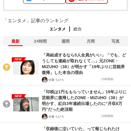
「エンタメ」記事のランキング
エンタメ
総合
最新
24時間
週間
月間
写真
「再結成するなら5人全員がいい」「でも、ど
NEW
うしても連絡が取れなくて…」元ZONE・
MIZUHO（38）が明かす「19年ぶりに芸能界
復帰」した本当の理由
15時間前
佐藤 ちひろ
「印税は1円ももらっていません」19年ぶりに
NEW
芸能界に復帰したZONE・MIZUHO（38）が
明かす、紅白3年連続出場したのに“月収8万
円”だった絶頂期
15時間前
佐藤 ちひろ
「収録後に泣いていた、って報じられたけ