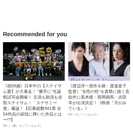
Recommended for you
《祝59歳》日本中の【ステイサ
《渡辺淳一原作＆娘・渡邉直子
ム愛】が大暴走！ “勝手に”生誕
監督》“女性の性”を真摯に描く意
祭試写会開催！ 主演も助演も全
欲作に黒木瞳・西岡德馬・吉田
部ステイサム！「ステサミー
羊が出演決定！《映画『月がみ
賞」爆誕！【応募総数941票 全
ている』》
54作品の栄冠に輝いた作品とは
PR（キノフィルムズ）
ー!?】
PR（（株）キノフィルムズ）