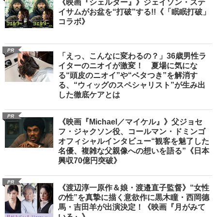
《映画『シェルター』》ジェイソン・ステ
イサムがお盆を“打破”する!!《「眠眠打破」
コラボ》
PR
「えっ、こんなに変わるの？」36歳男性ラ
イターのニオイが激変！ 夏場に気にな
る“頭皮のニオイ”や“ベタつき”を解消す
る、“ウィッグのスペシャリスト”が生み出
した徹底ケアとは
PR
《映画『Michael／マイケル』》父ジョセ
フ・ジャクソン役、コールマン・ドミンゴ
オフィシャルインタビュー“観客を魅了した
名優、複雑な父親像への想いを語る”《日本
興収70億円突破》
PR
《渡辺淳一原作＆娘・渡邉直子監督》“女性
の性”を真摯に描く意欲作に黒木瞳・西岡德
馬・吉田羊が出演決定！《映画『月がみて
いる』》