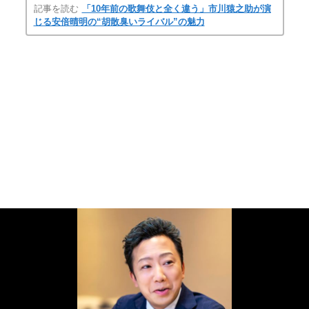
記事を読む
「10年前の歌舞伎と全く違う」市川猿之助が演
じる安倍晴明の“胡散臭いライバル”の魅力