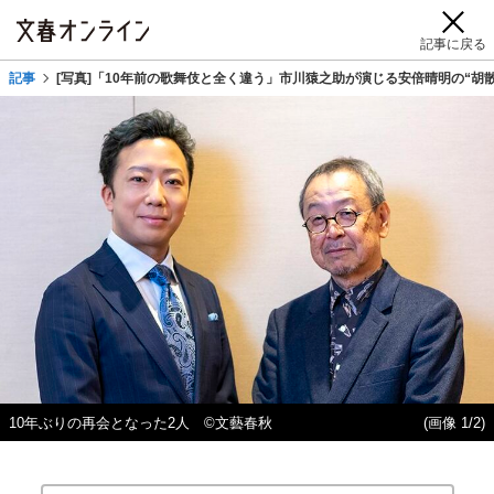
記事に戻る
記事
[写真]「10年前の歌舞伎と全く違う」市川猿之助が演じる安倍晴明の“胡
10年ぶりの再会となった2人 ©文藝春秋
(画像 1/2)