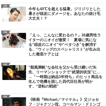
PR
今年も40℃を超える猛暑。ジリジリとした
暑さが頭皮にダメージを。あなたの抜け毛
大丈夫！？
PR
「えっ、こんなに変わるの？」36歳男性ラ
イターのニオイが激変！ 夏場に気にな
る“頭皮のニオイ”や“ベタつき”を解消す
る、“ウィッグのスペシャリスト”が生み出
した徹底ケアとは
PR
“順風満帆”な会社を父から受け継いだ矢
先、リーマンショックで“絶望的状況”に…
→「一時期は納品3年待ち」のヒット商品を
生んで危機を脱した四代目社長が明か
す、“逆転の戦術”
PR
《映画『Michael／マイケル』》父ジョセ
フ・ジャクソン役、コールマン・ドミンゴ