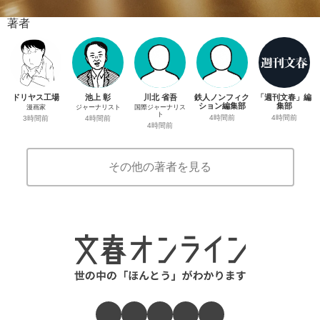
著者
ドリヤス工場
池上 彰
川北 省吾
鉄人ノンフィク
「週刊文春」編
ション編集部
集部
漫画家
ジャーナリスト
国際ジャーナリス
ト
4時間前
4時間前
3時間前
4時間前
4時間前
その他の著者を見る