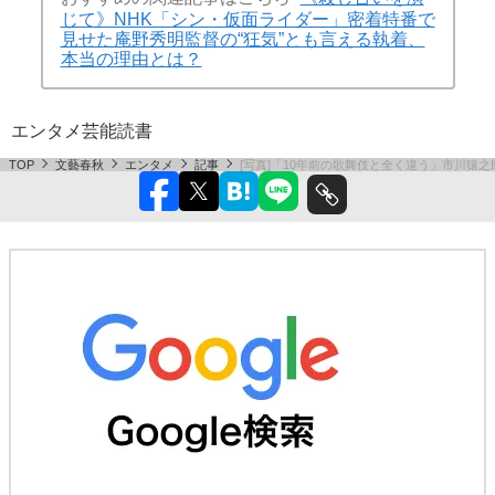
じて》NHK「シン・仮面ライダー」密着特番で
見せた庵野秀明監督の“狂気”とも言える執着、
本当の理由とは？
エンタメ
芸能
読書
TOP
文藝春秋
エンタメ
記事
[写真]「10年前の歌舞伎と全く違う」市川猿