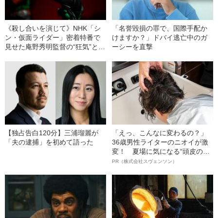
《殺し合いを演じて》NHK「シ
「名誉毀損の罪で、国際手配か
ン・仮面ライダー」密着特番で
けますか？」ドバイ逃亡中のガ
見せた庵野秀明監督の“狂気”とも
ーシーを直撃
言える執着、本当の理由とは？
【独占告白120分】三浦瑠麗が
「えっ、こんなに変わるの？」
「夫の逮捕」を初めて語った
36歳男性ライターのニオイが激
変！ 夏場に気になる“頭皮のニ
オイ”や“ベタつき”を解消す
PR（株式会社スヴェンソン）
る、“ウィッグのスペシャリス
ト”が生み出した徹底ケアとは