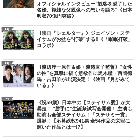
オフィシャルインタビュー“観客を魅了した
名優、複雑な父親像への想いを語る”《日本
興収70億円突破》
PR
《映画『シェルター』》ジェイソン・ステ
イサムがお盆を“打破”する!!《「眠眠打破」
コラボ》
PR
《渡辺淳一原作＆娘・渡邉直子監督》“女性
の性”を真摯に描く意欲作に黒木瞳・西岡德
馬・吉田羊が出演決定！《映画『月がみて
いる』》
PR
《祝59歳》日本中の【ステイサム愛】が大
暴走！ “勝手に”生誕祭試写会開催！ 主演も
助演も全部ステイサム！「ステサミー賞」
爆誕！【応募総数941票 全54作品の栄冠に
輝いた作品とはー!?】