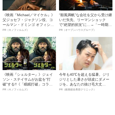
《映画『Michael／マイケル』》
“順風満帆”な会社を父から受け継
父ジョセフ・ジャクソン役、コ
いだ矢先、リーマンショック
ールマン・ドミンゴ オフィシャ
で“絶望的状況”に…→「一時期は
ルインタビュー“観客を魅了した
納品3年待ち」のヒット商品を生
PR（キノフィルムズ）
PR（オープンハウスグループ）
名優、複雑な父親像への想いを
んで危機を脱した四代目社長が
語る”《日本興収70億円突破》
明かす、“逆転の戦術”
《映画『シェルター』》ジェイ
今年も40℃を超える猛暑。ジリ
ソン・ステイサムがお盆を“打
ジリとした暑さが頭皮にダメー
破”する!!《「眠眠打破」コラ
ジを。あなたの抜け毛大丈
ボ》
夫！？
PR（キノフィルムズ）
PR（銀座総合美容クリニック）