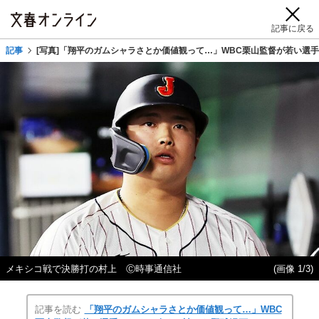
記事に戻る
記事
[写真]「翔平のガムシャラさとか価値観って…」WBC栗山監督が若い選
メキシコ戦で決勝打の村上 Ⓒ時事通信社
(画像 1/3)
記事を読む
「翔平のガムシャラさとか価値観って…」WBC