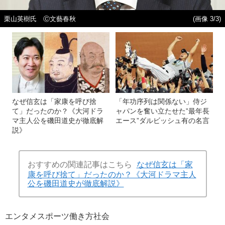
栗山英樹氏 Ⓒ文藝春秋
(画像 3/3)
なぜ信玄は「家康を呼び捨
「年功序列は関係ない」侍ジ
て」だったのか？《大河ドラ
ャパンを奮い立たせた”最年長
マ主人公を磯田道史が徹底解
エース”ダルビッシュ有の名言
説》
おすすめの関連記事はこちら
なぜ信玄は「家
康を呼び捨て」だったのか？《大河ドラマ主人
公を磯田道史が徹底解説》
エンタメ
スポーツ
働き方
社会