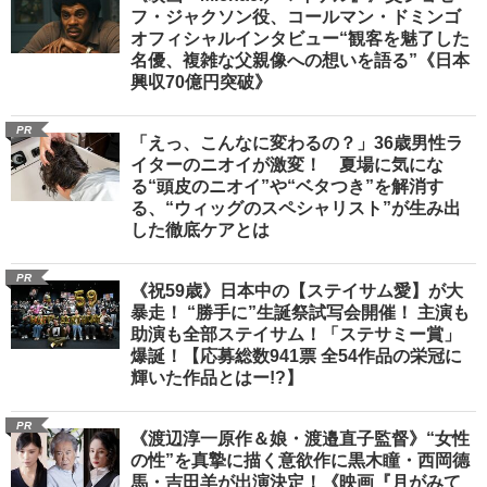
フ・ジャクソン役、コールマン・ドミンゴ
オフィシャルインタビュー“観客を魅了した
名優、複雑な父親像への想いを語る”《日本
興収70億円突破》
PR
「えっ、こんなに変わるの？」36歳男性ラ
イターのニオイが激変！ 夏場に気にな
る“頭皮のニオイ”や“ベタつき”を解消す
る、“ウィッグのスペシャリスト”が生み出
した徹底ケアとは
PR
《祝59歳》日本中の【ステイサム愛】が大
暴走！ “勝手に”生誕祭試写会開催！ 主演も
助演も全部ステイサム！「ステサミー賞」
爆誕！【応募総数941票 全54作品の栄冠に
輝いた作品とはー!?】
PR
《渡辺淳一原作＆娘・渡邉直子監督》“女性
の性”を真摯に描く意欲作に黒木瞳・西岡德
馬・吉田羊が出演決定！《映画『月がみて