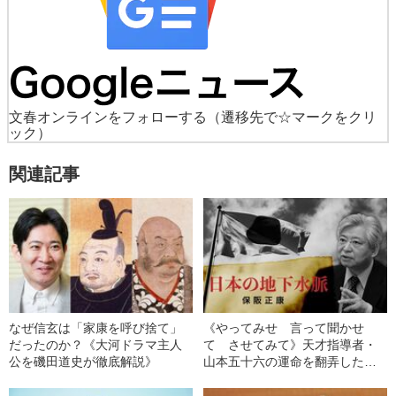
文春オンラインをフォローする
（遷移先で☆マークをクリ
ック）
関連記事
なぜ信玄は「家康を呼び捨て」
《やってみせ 言って聞かせ
だったのか？《大河ドラマ主人
て させてみて》天才指導者・
公を磯田道史が徹底解説》
山本五十六の運命を翻弄した
「賊軍」の汚名