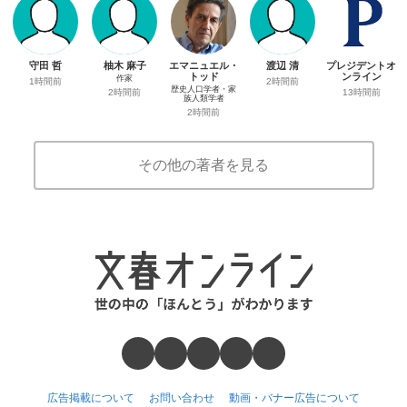
守田 哲
柚木 麻子
エマニュエル・
渡辺 清
プレジデントオ
トッド
ンライン
作家
1時間前
2時間前
歴史人口学者・家
13時間前
2時間前
族人類学者
2時間前
その他の著者を見る
広告掲載について
お問い合わせ
動画・バナー広告について