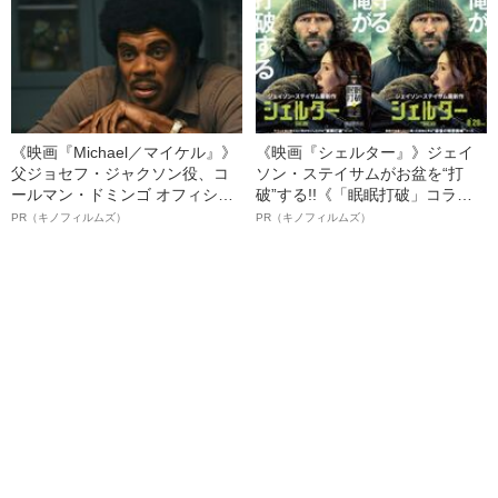
《映画『Michael／マイケル』》
《映画『シェルター』》ジェイ
父ジョセフ・ジャクソン役、コ
ソン・ステイサムがお盆を“打
ールマン・ドミンゴ オフィシャ
破”する!!《「眠眠打破」コラ
ルインタビュー“観客を魅了した
ボ》
PR（キノフィルムズ）
PR（キノフィルムズ）
名優、複雑な父親像への想いを
語る”《日本興収70億円突破》