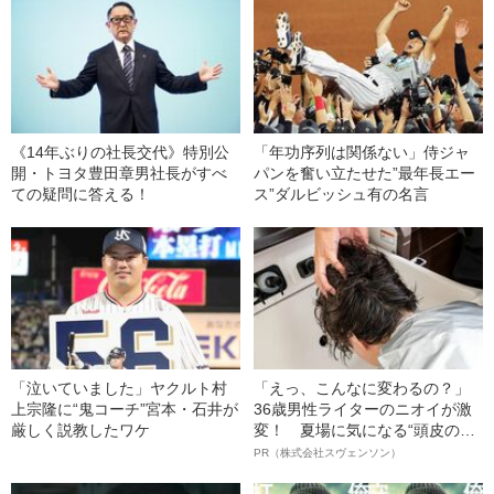
《14年ぶりの社長交代》特別公
「年功序列は関係ない」侍ジャ
開・トヨタ豊田章男社長がすべ
パンを奮い立たせた”最年長エー
ての疑問に答える！
ス”ダルビッシュ有の名言
「泣いていました」ヤクルト村
「えっ、こんなに変わるの？」
上宗隆に“鬼コーチ”宮本・石井が
36歳男性ライターのニオイが激
厳しく説教したワケ
変！ 夏場に気になる“頭皮のニ
オイ”や“ベタつき”を解消す
PR（株式会社スヴェンソン）
る、“ウィッグのスペシャリス
ト”が生み出した徹底ケアとは