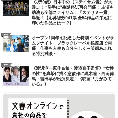
《祝59歳》日本中の【ステイサム愛】が大
暴走！ “勝手に”生誕祭試写会開催！ 主演も
助演も全部ステイサム！「ステサミー賞」
爆誕！【応募総数941票 全54作品の栄冠に
輝いた作品とはー!?】
PR
オープン1周年を記念した特別イベントがサ
ムソナイト・ブラックレーベル銀座店で開
催 仕事も人生も自分らしく～笑顔あふれ
る特別対談～
PR
《渡辺淳一原作＆娘・渡邉直子監督》“女性
の性”を真摯に描く意欲作に黒木瞳・西岡德
馬・吉田羊が出演決定！《映画『月がみて
いる』》