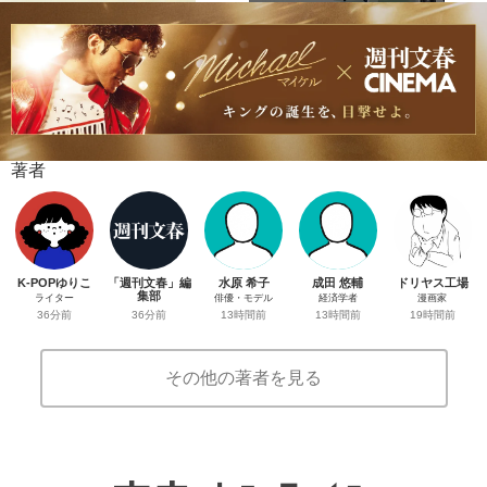
著者
K-POPゆりこ
「週刊文春」編
水原 希子
成田 悠輔
ドリヤス工場
集部
ライター
俳優・モデル
経済学者
漫画家
36分前
36分前
13時間前
13時間前
19時間前
その他の著者を見る