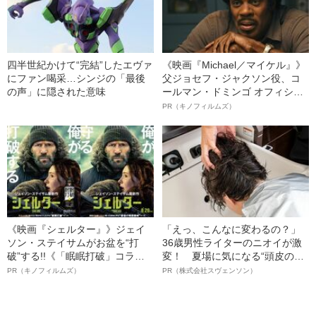
四半世紀かけて“完結”したエヴァ
《映画『Michael／マイケル』》
にファン喝采…シンジの「最後
父ジョセフ・ジャクソン役、コ
の声」に隠された意味
ールマン・ドミンゴ オフィシャ
ルインタビュー“観客を魅了した
PR（キノフィルムズ）
名優、複雑な父親像への想いを
語る”《日本興収70億円突破》
《映画『シェルター』》ジェイ
「えっ、こんなに変わるの？」
ソン・ステイサムがお盆を“打
36歳男性ライターのニオイが激
破”する!!《「眠眠打破」コラ
変！ 夏場に気になる“頭皮のニ
ボ》
オイ”や“ベタつき”を解消す
PR（キノフィルムズ）
PR（株式会社スヴェンソン）
る、“ウィッグのスペシャリス
ト”が生み出した徹底ケアとは