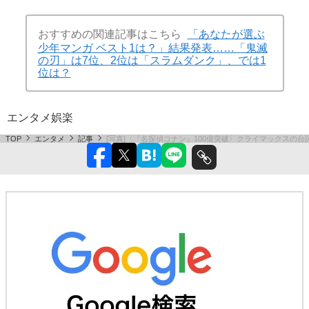
おすすめの関連記事はこちら
「あなたが選ぶ
少年マンガ ベスト1は？」結果発表……「鬼滅
の刃」は7位、2位は「スラムダンク」、では1
位は？
エンタメ
娯楽
TOP
エンタメ
記事
[写真]〈『名探偵コナン』100億突破〉クライマックスの