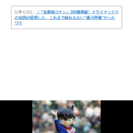
記事を読む
〈『名探偵コナン』100億突破〉クライマックス
の台詞が証明した、これまで紛れもない“過小評価”だった
ワケ