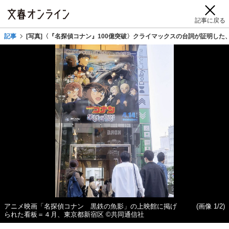
記事に戻る
記事
[写真]〈『名探偵コナン』100億突破〉クライマックスの台詞が証明した
アニメ映画「名探偵コナン 黒鉄の魚影」の上映館に掲げ
(画像 1/2)
られた看板＝４月、東京都新宿区 ©共同通信社