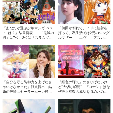
「あなたが選ぶ少年マンガ ベス
「何回か倒れて、ノドに注射を
ト1は？」結果発表……「鬼滅の
打って」私生活では2児のシング
刃」は7位、2位は「スラムダン
ルマザー…「エヴァ」アスカ
ク」、では1位は？
役・宮村優子の“苦労人すぎる人
生”
「自分を守る防御力を上げなき
『緋色の弾丸』のさりげないけ
ゃいけなかった」卵巣摘出、結
ど“大切な瞬間”…『コナン』はな
婚の破談…セーラームーン役・
ぜ史上有数の成功を収めたの
三石琴乃の“波乱万丈すぎる人生”
か？