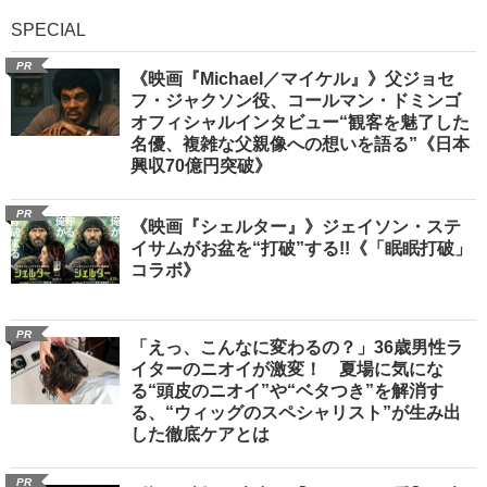
SPECIAL
PR
《映画『Michael／マイケル』》父ジョセ
フ・ジャクソン役、コールマン・ドミンゴ
オフィシャルインタビュー“観客を魅了した
名優、複雑な父親像への想いを語る”《日本
興収70億円突破》
PR
《映画『シェルター』》ジェイソン・ステ
イサムがお盆を“打破”する!!《「眠眠打破」
コラボ》
PR
「えっ、こんなに変わるの？」36歳男性ラ
イターのニオイが激変！ 夏場に気にな
る“頭皮のニオイ”や“ベタつき”を解消す
る、“ウィッグのスペシャリスト”が生み出
した徹底ケアとは
PR