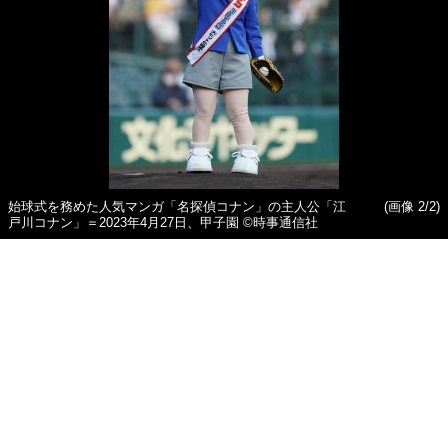
始球式を務めた人気マンガ「名探偵コナン」の主人公「江
(画像 2/2)
戸川コナン」＝2023年4月27日、甲子園 ©時事通信社