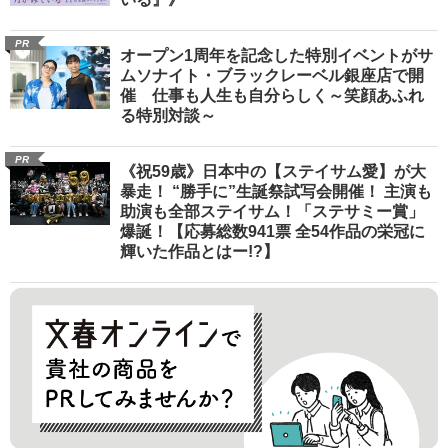
PR
オープン1周年を記念した特別イベントがサ
ムソナイト・ブラックレーベル銀座店で開
催 仕事も人生も自分らしく～笑顔あふれ
る特別対談～
PR
《祝59歳》日本中の【ステイサム愛】が大
暴走！ “勝手に”生誕祭試写会開催！ 主演も
助演も全部ステイサム！「ステサミー賞」
爆誕！【応募総数941票 全54作品の栄冠に
輝いた作品とはー!?】