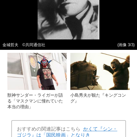
金城哲夫 ©共同通信社
(画像 3/3)
獣神サンダー・ライガーが語
小島秀夫が観た『キングコン
る「マスクマンに憧れていた
グ』
本当の理由」
おすすめの関連記事はこちら
かくて『シン・
ゴジラ』は「国民映画」となりき