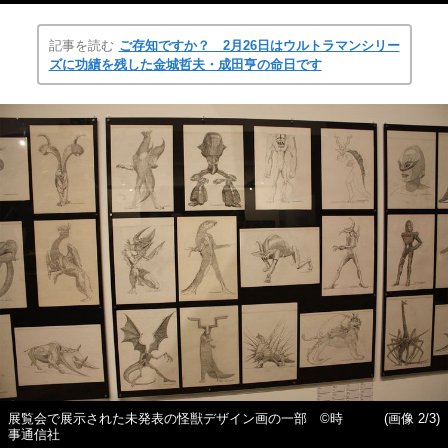
記事を読む
ご存知ですか？ 2月26日はウルトラマンシリー
ズに功績を残した金城哲夫・成田亨の命日です
展覧会で展示された未発表の怪獣デザイン画の一部 ©時
(画像 2/3)
事通信社