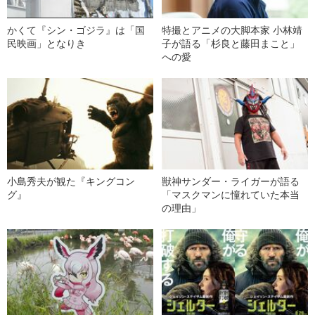
かくて『シン・ゴジラ』は「国
特撮とアニメの大脚本家 小林靖
民映画」となりき
子が語る「杉良と藤田まこと」
への愛
小島秀夫が観た『キングコン
獣神サンダー・ライガーが語る
グ』
「マスクマンに憧れていた本当
の理由」