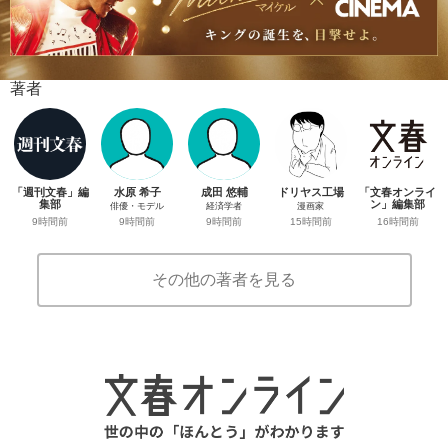
著者
「週刊文春」編
水原 希子
成田 悠輔
ドリヤス工場
「文春オンライ
集部
ン」編集部
俳優・モデル
経済学者
漫画家
9時間前
16時間前
9時間前
9時間前
15時間前
その他の著者を見る