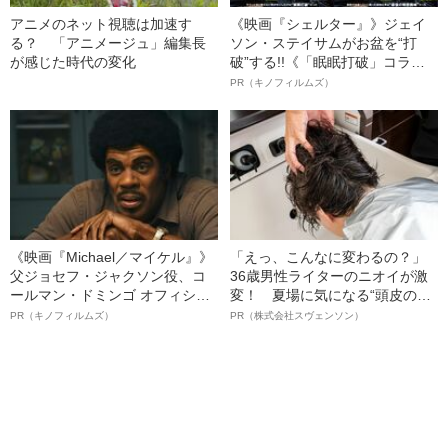
アニメのネット視聴は加速す
《映画『シェルター』》ジェイ
る？ 「アニメージュ」編集長
ソン・ステイサムがお盆を“打
が感じた時代の変化
破”する!!《「眠眠打破」コラ
ボ》
PR（キノフィルムズ）
《映画『Michael／マイケル』》
「えっ、こんなに変わるの？」
父ジョセフ・ジャクソン役、コ
36歳男性ライターのニオイが激
ールマン・ドミンゴ オフィシャ
変！ 夏場に気になる“頭皮のニ
ルインタビュー“観客を魅了した
オイ”や“ベタつき”を解消す
PR（キノフィルムズ）
PR（株式会社スヴェンソン）
名優、複雑な父親像への想いを
る、“ウィッグのスペシャリス
語る”《日本興収70億円突破》
ト”が生み出した徹底ケアとは