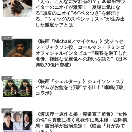
「えっ、こんなに変わるの？」36歳男性ラ
イターのニオイが激変！ 夏場に気にな
る“頭皮のニオイ”や“ベタつき”を解消す
る、“ウィッグのスペシャリスト”が生み出
した徹底ケアとは
PR
《映画『Michael／マイケル』》父ジョセ
フ・ジャクソン役、コールマン・ドミンゴ
オフィシャルインタビュー“観客を魅了した
名優、複雑な父親像への想いを語る”《日本
興収70億円突破》
PR
《映画『シェルター』》ジェイソン・ステ
イサムがお盆を“打破”する!!《「眠眠打破」
コラボ》
PR
《渡辺淳一原作＆娘・渡邉直子監督》“女性
の性”を真摯に描く意欲作に黒木瞳・西岡德
馬・吉田羊が出演決定！《映画『月がみて
いる』》