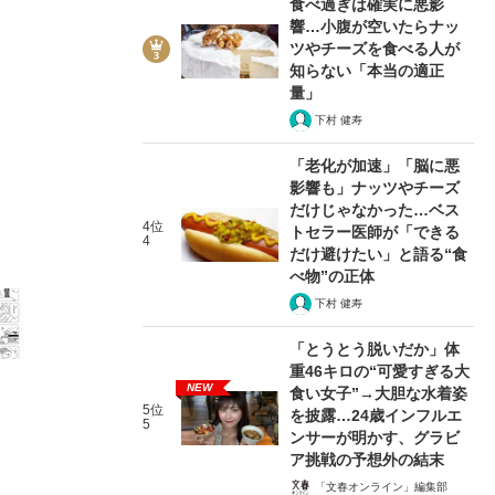
食べ過ぎは確実に悪影
響…小腹が空いたらナッ
ツやチーズを食べる人が
知らない「本当の適正
量」
下村 健寿
6/11
「老化が加速」「脳に悪
影響も」ナッツやチーズ
だけじゃなかった…ベス
4位
トセラー医師が「できる
4
だけ避けたい」と語る“食
べ物”の正体
下村 健寿
「とうとう脱いだか」体
重46キロの“可愛すぎる大
NEW
食い女子”→大胆な水着姿
5位
を披露…24歳インフルエ
5
ンサーが明かす、グラビ
ア挑戦の予想外の結末
「文春オンライン」編集部