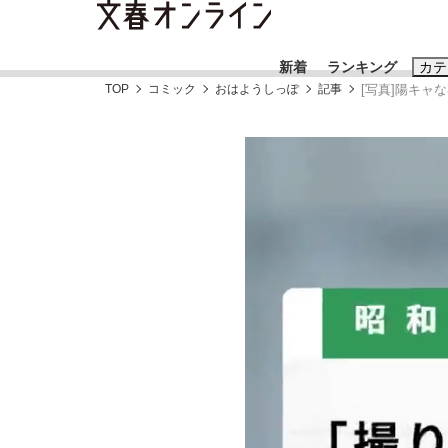
新着
ランキング
カテ
TOP
コミック
おはようしっぽ
記事
[写真]陽キャ
スクープ
ニュー
おすすめのキ
#藤田晋
#三
#玉木雄一郎
「90%は失敗する。でも…」本田圭佑が初め
終戦から81年