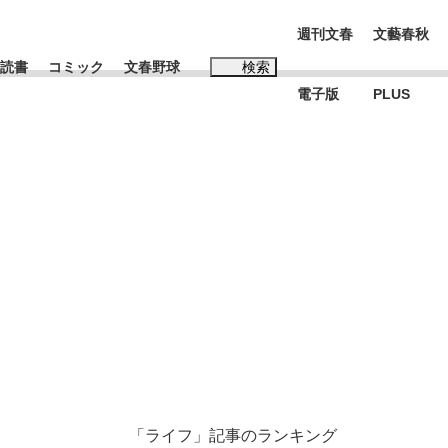
週刊文春
文藝春秋
読書
コミック
文春野球
検索
電子版
PLUS
インタビュー
読書
#松田聖子
む将棋
BC日本代表“敗戦”の真実 選手が明かす...
「ライフ」記事のランキング