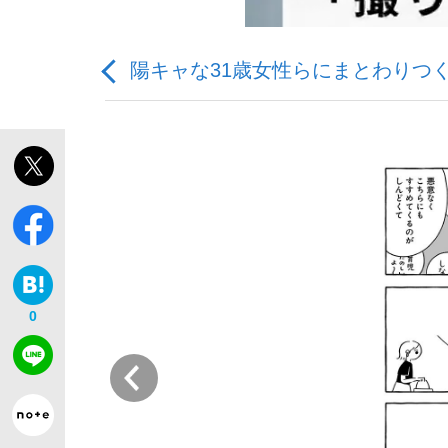
陽キャな31歳女性らにまとわりつ
「敗因分析は一切聞かれなかった」侍ジャパン選
キングの誕生を、目撃せよ。
0
the Style
前
「目標達成できなかったからと言って…」サッ