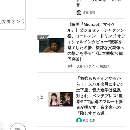
音
徳重 龍徳
で文春オンラ
《映画『Michael／マイケ
ル』》父ジョセフ・ジャクソン
役、コールマン・ドミンゴ オフ
PR
ィシャルインタビュー“観客を
魅了した名優、複雑な父親像へ
の想いを語る”《日本興収70億
円突破》
「文春オンライン」編集部
「勉強もちゃんとやるか
ら！」スパルタ母に中1で
土下座、音大進学は猛反
対され…ベンチプレス“世
9位
9
界金”で話題のフルート奏
者が明かす、音楽家への
「険しすぎる道」
我妻 弘崇