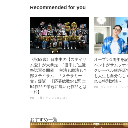
Recommended for you
《祝59歳》日本中の【ステイサ
オープン1周年を
ム愛】が大暴走！ “勝手に”生誕
ベントがサムソナ
祭試写会開催！ 主演も助演も全
クレーベル銀座店
部ステイサム！「ステサミー
も人生も自分らし
賞」爆誕！【応募総数941票 全
れる特別対談～
54作品の栄冠に輝いた作品とは
PR（サムソナイト・ジャ
ー!?】
PR（（株）キノフィルムズ）
おすすめ一覧