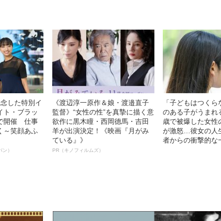
記念した特別イ
《渡辺淳一原作＆娘・渡邉直子
「子どもはつくら
イト・ブラッ
監督》“女性の性”を真摯に描く意
のある子がうまれ
で開催 仕事
欲作に黒木瞳・西岡德馬・吉田
歳で被爆した女性
く～笑顔あふ
羊が出演決定！《映画『月がみ
が激怒…彼女の人
ている』》
者からの衝撃的な
パン）
PR（キノフィルムズ）