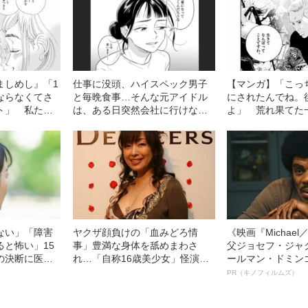
ましめし』「1
仕事に没頭、ハイスペック男子
【マンガ】「こっ
ならなくてさ
と毎晩食事…そんな元アイドル
にされたんでね。
ト」 私たち
は、ある日突然会社に行けなく
よ」 荒れ果てた
生まれ変わる
なりました
性はなぜ“首吊り自
れたのか
ない」「障害
ヤクザ顔負けの「血みどろ情
《映画『Michae
ると怖い」15
事」豊満な身体を舐めまわさ
父ジョセフ・ジャ
の決断に医者
れ…「自称16歳美少女」怪演
ールマン・ドミン
生を変えた“医
中、かたせ梨乃（69）の美しす
ルインタビュー“
PR（キノフィルムズ）
一言”
ぎる“熟れ方”
名優、複雑な父親
語る”《日本興収7