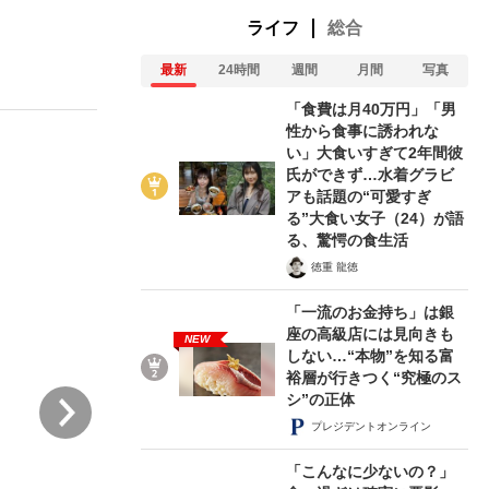
ライフ
総合
最新
24時間
週間
月間
写真
ない資産運用のすべて
「食費は月40万円」「男
性から食事に誘われな
い」大食いすぎて2年間彼
氏ができず…水着グラビ
が悲しい」『北の国から』倉本聰氏（91...
アも話題の“可愛すぎ
る”大食い女子（24）が語
る、驚愕の食生活
徳重 龍徳
「一流のお金持ち」は銀
座の高級店には見向きも
NEW
しない…“本物”を知る富
裕層が行きつく“究極のス
次
シ”の正体
プレジデントオンライン
「こんなに少ないの？」