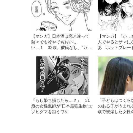
【マンガ】日本酒は恋と違って
【マンガ】『かし
熱々でも冷やでもおいし
人でやるとサマに
い…！ 32歳、彼氏なし、“カッ
あ ホットプレー
プ酒OL”の恋愛事情
は“食事”で小さく
「もし撃ち損じたら…？」 31
「子どもはつくら
歳の女性猟師が“日本最強生物”エ
のある子がうまれ
ゾヒグマを狙うワケ
歳で被爆した女性
が激怒…彼女の人
者からの衝撃的な