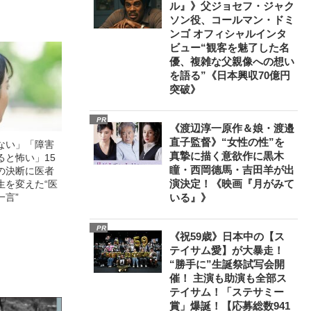
ル』》父ジョセフ・ジャク
ソン役、コールマン・ドミ
ンゴ オフィシャルインタ
ビュー“観客を魅了した名
優、複雑な父親像への想い
を語る”《日本興収70億円
突破》
PR
《渡辺淳一原作＆娘・渡邉
直子監督》“女性の性”を
ない」「障害
真摯に描く意欲作に黒木
ると怖い」15
瞳・西岡德馬・吉田羊が出
の決断に医者
演決定！《映画『月がみて
生を変えた“医
一言”
いる』》
PR
《祝59歳》日本中の【ス
テイサム愛】が大暴走！
“勝手に”生誕祭試写会開
催！ 主演も助演も全部ス
テイサム！「ステサミー
賞」爆誕！【応募総数941