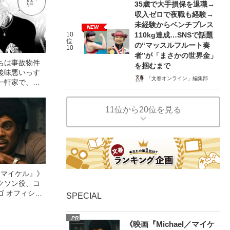
35歳で大手損保を退職→
収入ゼロで夜職も経験→
未経験からベンチプレス
NEW
10
110kg達成…SNSで話題
位
の“マッスルフルート奏
10
者”が「まさかの世界金」
ちは事故物件
を掴むまで
後味悪いっす
「文春オンライン」編集部
一軒家で、男
殺”に追いやら
11位から20位を見る
l／マイケル』》
クソン役、コ
ゴ オフィシャ
SPECIAL
観客を魅了した
像への想いを
PR
0億円突破》
《映画『Michael／マイケ