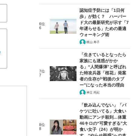
認知症予防には「1日何
歩」が効く？ ハーバー
ド大の最新研究が示す「7
6位
6
年遅らせる」ための最適
ウォーキング術
梶山 寿子
の
「生きているとなったら
家族にも迷惑がかか
る」“人間爆弾”と呼ばれ
7位
た特攻兵器「桜花」発案
7
者の生存が“戦後のタブ
ー”になった本当の理由
神立 尚紀
「飲み込んでない」「バ
ケツに吐いてる」大食い
動画にアンチ殺到…体重
46キロの“可愛すぎる”大
8位
8
食い女子（24）が明か
す、“やらせ疑惑”への本