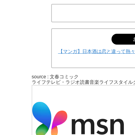
【マンガ】日本酒は恋と違って熱々で
source : 文春コミック
ライフ
テレビ・ラジオ
読書
音楽
ライフスタイル