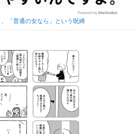
Powered by 
GliaStudios
く、「普通の女なら」という呪縛
いまさら聞け
Mute
手が証言した“NPB聞...
「クマが悪者扱いされているの
もっと見る
カー日本代表・森保一監督...