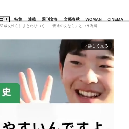
ゴリ
特集
連載
週刊文春
文藝春秋
WOMAN
CINEMA
な31歳女性らにまとわりつく、「普通の女なら」という呪縛
キーワード入力
ス
エンタメ
ライフ
ビジネス
詳しく見る
arrow_forward_ios
ーワードタグ一覧
山凌輝
#高市早苗
#後藤真希
#森岡毅
#城彰二
#内田有紀
観る将棋、読
#亀和田武
て明かした日本代表監督に...
「最悪の空気のまま解散」W