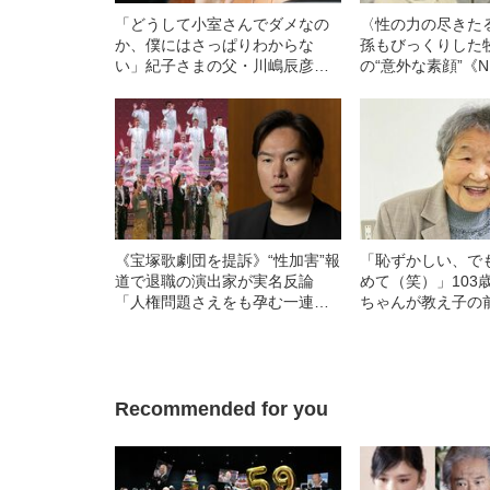
「どうして小室さんでダメなの
〈性の力の尽きた
か、僕にはさっぱりわからな
孫もびっくりした
い」紀子さまの父・川嶋辰彦さ
の“意外な素顔”《
んが明かした“信念”
「らんまん」主人
《宝塚歌劇団を提訴》“性加害”報
「恥ずかしい、で
道で退職の演出家が実名反論
めて（笑）」103
「人権問題さえをも孕む一連の
ちゃんが教え子の
問題を詳らかにする」
Recommended for you