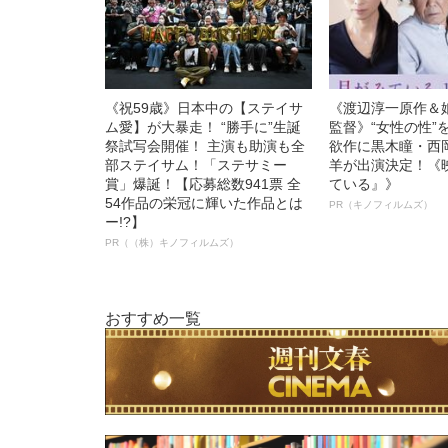
《祝59歳》日本中の【ステイサ
《渡辺淳一原作＆
ム愛】が大暴走！ “勝手に”生誕
監督》“女性の性”
祭試写会開催！ 主演も助演も全
欲作に黒木瞳・西
部ステイサム！「ステサミー
羊が出演決定！《
賞」爆誕！【応募総数941票 全
ている』》
54作品の栄冠に輝いた作品とは
PR（キノフィルムズ）
ー!?】
PR（（株）キノフィルムズ）
おすすめ一覧