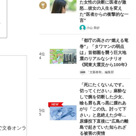
た女性の決断に医者が激
怒…彼女の人生を変え
た“医者からの衝撃的な一
言”
明
小山 美砂
「都庁の高さの“燃える竜
巻”」「タワマンの弱点
は」首都圏を襲う巨大地
4位
4
震のリアルなシナリオ
《関東大震災から100年》
「文藝春秋」編集部
「死にたくないんです。
切ってください」麻酔な
しで腕を切断した少女、
瞼も唇も真っ黒に腫れあ
NEW
がり「この仇、討って下
5位
5
さい」と息絶えた少年…
原爆投下直後に“広島の離
島で起きていた知られざ
で文春オンラ
る被害の実情