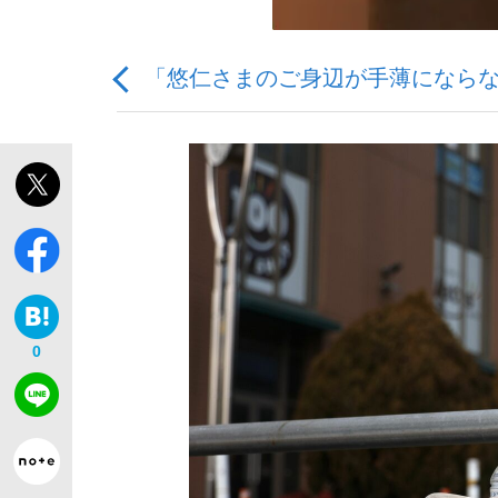
「悠仁さまのご身辺が手薄になら
「敗因分析は一切聞かれなかった」侍ジャパン選
キングの誕生を、目撃せよ。
0
the Style
「目標達成できなかったからと言って…」サッ