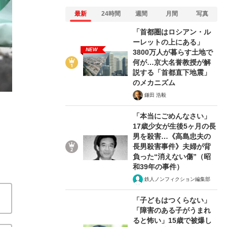
最新
24時間
週間
月間
写真
「首都圏はロシアン・ル
ーレットの上にある」
NEW
3800万人が暮らす土地で
2/4
何が…京大名誉教授が解
説する「首都直下地震」
のメカニズム
鎌田 浩毅
「本当にごめんなさい」
17歳少女が生後5ヶ月の長
男を殺害…《高島忠夫の
長男殺害事件》夫婦が背
負った“消えない傷”（昭
和39年の事件）
鉄人ノンフィクション編集部
「子どもはつくらない」
「障害のある子がうまれ
ると怖い」15歳で被爆し