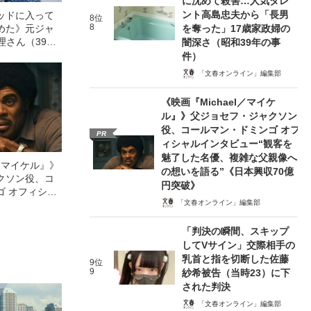
に沈めて殺害…人気タレ
ント高島忠夫から「長男
ッドに入って
8位
8
めた》元ジャ
を奪った」17歳家政婦の
理さん（39）
闇深さ（昭和39年の事
被害を実名告発
件）
「文春オンライン」編集部
《映画『Michael／マイケ
ル』》父ジョセフ・ジャクソン
役、コールマン・ドミンゴ オフ
PR
ィシャルインタビュー“観客を
魅了した名優、複雑な父親像へ
l／マイケル』》
の想いを語る”《日本興収70億
クソン役、コ
円突破》
ゴ オフィシャ
「文春オンライン」編集部
観客を魅了した
像への想いを
「判決の瞬間、スキップ
0億円突破》
してVサイン」交際相手の
乳首と指を切断した佐藤
9位
9
紗希被告（当時23）に下
された判決
「文春オンライン」編集部