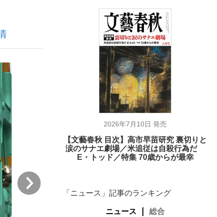
情
ない資産運用のすべて
が悲しい」『北の国から』倉本聰氏（91...
2026年7月10日 発売
【文藝春秋 目次】高市早苗研究 裏切りと
涙のサナエ劇場／米追従は自殺行為だ
E・トッド／特集 70歳からが最幸
次
「ニュース」記事のランキング
ニュース
総合