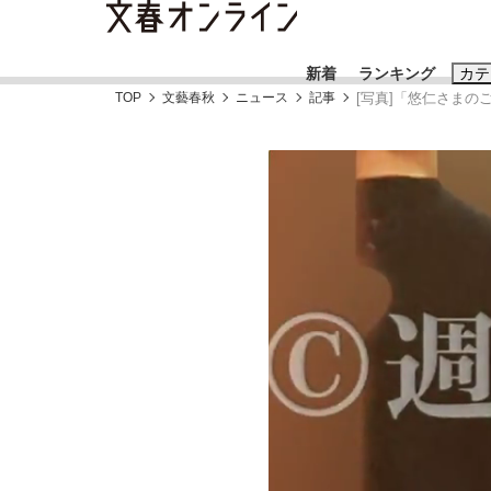
新着
ランキング
カテ
TOP
文藝春秋
ニュース
記事
[写真]「悠仁さま
スクープ
ニュー
おすすめのキ
#藤田晋
#三
#玉木雄一郎
「90%は失敗する。でも…」本田圭佑が初め
終戦から81年