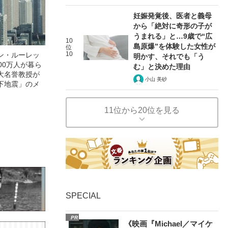
妊娠発覚後、医者と義母
から「絶対に奇形の子が
うまれる」と…9歳で“広
10
島原爆”を体験した女性が
位
10
ン・ルーレッ
明かす、それでも「う
00万人が暮ら
む」と決めた理由
大名誉教授が
小山 美砂
下地震」のメ
11位から20位を見る
SPECIAL
PR
《映画『Michael／マイケ