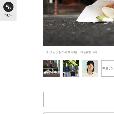
コピー
安倍元首相の銃撃現場 ©時事通信社
関連リン