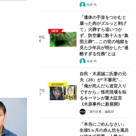
永井 均
「遺体の手首をつかむと
腐った肉がズルッと剥げ
て」火葬すら追いつか
NEW
ず、防空壕に数十人を“集
6位
6
団土葬”…この世の地獄を
見た少年兵が明かした“過
酷すぎる任務”とは
永井 均
自民・木原誠二氏妻の元
夫（28）が“不審死”…
SCOOP!
「俺が死んだら迷宮入り
7位
ですから」怪死現場を知
7
るキーマンが重大証言
《木原事件に新展開》
「週刊文春」編集部
「本当にごめんなさい」
生後5ヵ月の赤ん坊を風呂