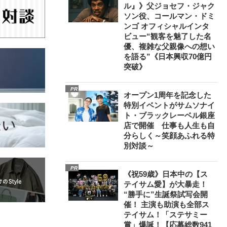
ル』》父ジョセフ・ジャク
ソン役、コールマン・ドミ
ンゴ オフィシャルインタ
ビュー“観客を魅了した名
優、複雑な父親像への想い
を語る”《日本興収70億円
突破》
PR
オープン1周年を記念した
特別イベントがサムソナイ
ト・ブラックレーベル銀座
店で開催 仕事も人生も自
分らしく～笑顔あふれる特
別対談～
PR
《祝59歳》日本中の【ス
テイサム愛】が大暴走！
“勝手に”生誕祭試写会開
催！ 主演も助演も全部ス
テイサム！「ステサミー
賞」爆誕！【応募総数941