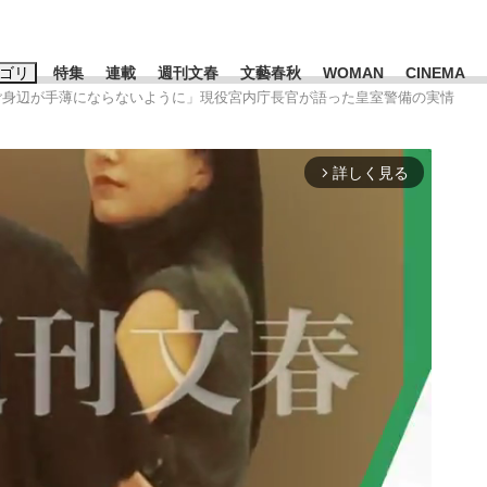
ゴリ
特集
連載
週刊文春
文藝春秋
WOMAN
CINEMA
のご身辺が手薄にならないように」現役宮内庁長官が語った皇室警備の実情
キーワード入力
ス
エンタメ
ライフ
ビジネス
詳しく見る
arrow_forward_ios
ーワードタグ一覧
山凌輝
#高市早苗
#後藤真希
#森岡毅
#城彰二
#内田有紀
観る将棋、読
#亀和田武
て明かした日本代表監督に...
「最悪の空気のまま解散」W