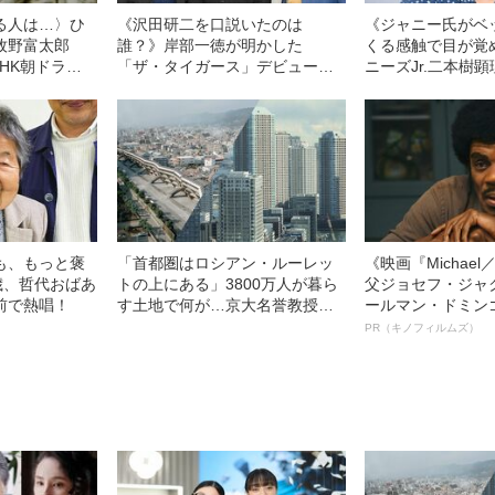
る人は…〉ひ
《沢田研二を口説いたのは
《ジャニー氏がベ
牧野富太郎
誰？》岸部一徳が明かした
くる感触で目が覚
NHK朝ドラ
「ザ・タイガース」デビュー前
ニーズJr.二本樹顕
公モデル》
夜の“ヴォーカル問題”
が13歳当時の性
も、もっと褒
「首都圏はロシアン・ルーレッ
《映画『Michae
歳、哲代おばあ
トの上にある」3800万人が暮ら
父ジョセフ・ジャ
前で熱唱！
す土地で何が…京大名誉教授が
ールマン・ドミン
解説する「首都直下地震」のメ
ルインタビュー“
PR（キノフィルムズ）
カニズム
名優、複雑な父親
語る”《日本興収7