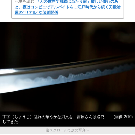
記事を読む
「刀の世界で無給は当たり前」厳しい修行のあ
と、夜はコンビニでアルバイトを…江戸時代から続く刀鍛冶
屋の“リアル”な師弟関係
丁字（ちょうじ）乱れの華やかな刃文を、吉原さんは追究
(画像 2/10)
してきた。
縦スクロールで次の写真へ