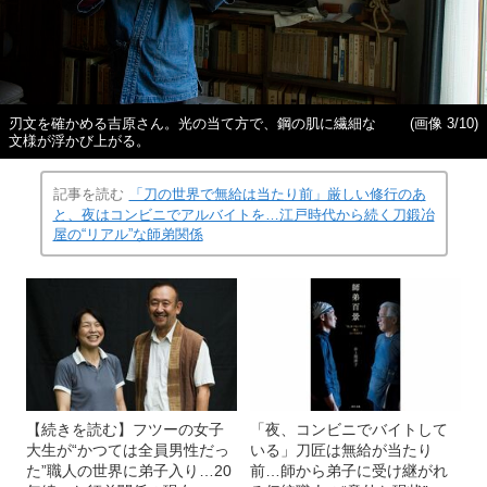
刃文を確かめる吉原さん。光の当て方で、鋼の肌に繊細な
(画像 3/10)
文様が浮かび上がる。
記事を読む
「刀の世界で無給は当たり前」厳しい修行のあ
と、夜はコンビニでアルバイトを…江戸時代から続く刀鍛冶
屋の“リアル”な師弟関係
【続きを読む】フツーの女子
「夜、コンビニでバイトして
大生が“かつては全員男性だっ
いる」刀匠は無給が当たり
た”職人の世界に弟子入り…20
前…師から弟子に受け継がれ