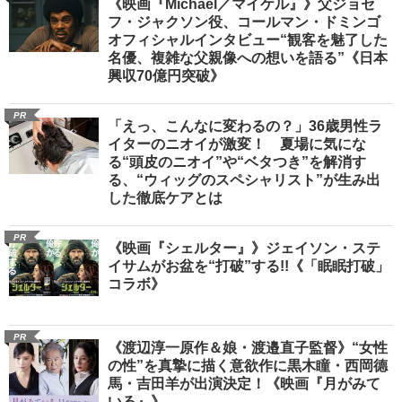
《映画『Michael／マイケル』》父ジョセ
フ・ジャクソン役、コールマン・ドミンゴ
オフィシャルインタビュー“観客を魅了した
名優、複雑な父親像への想いを語る”《日本
興収70億円突破》
PR
「えっ、こんなに変わるの？」36歳男性ラ
イターのニオイが激変！ 夏場に気にな
る“頭皮のニオイ”や“ベタつき”を解消す
る、“ウィッグのスペシャリスト”が生み出
した徹底ケアとは
PR
《映画『シェルター』》ジェイソン・ステ
イサムがお盆を“打破”する!!《「眠眠打破」
コラボ》
PR
《渡辺淳一原作＆娘・渡邉直子監督》“女性
の性”を真摯に描く意欲作に黒木瞳・西岡德
馬・吉田羊が出演決定！《映画『月がみて
いる』》