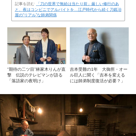
記事を読む
「刀の世界で無給は当たり前」厳しい修行のあ
と、夜はコンビニでアルバイトを…江戸時代から続く刀鍛冶
屋の“リアル”な師弟関係
“期待の二ツ目”林家木りんが直
吉本受難の1年 大御所・オー
撃 伝説のテレビマンが語る
ル巨人に聞く「吉本を変える
「落語家の夜明け」
には師弟制度復活が必要？」