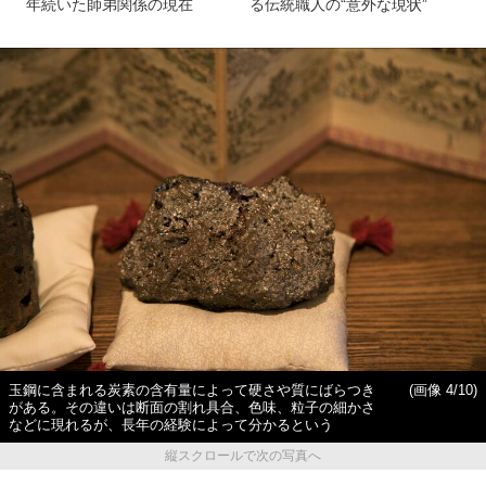
年続いた師弟関係の現在
る伝統職人の“意外な現状”
玉鋼に含まれる炭素の含有量によって硬さや質にばらつき
(画像 4/10)
がある。その違いは断面の割れ具合、色味、粒子の細かさ
などに現れるが、長年の経験によって分かるという
縦スクロールで次の写真へ