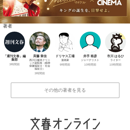
著者
「週刊文春」編
斉藤 章佳
ドリヤス工場
井手 裕彦
市川 はるひ
集部
西川口榎本クリニ
漫画家
ジャーナリスト
ライター
ック副院長（精神
3時間前
9時間前
10時間前
10時間前
保健福祉士・社会
福祉士）
3時間前
その他の著者を見る