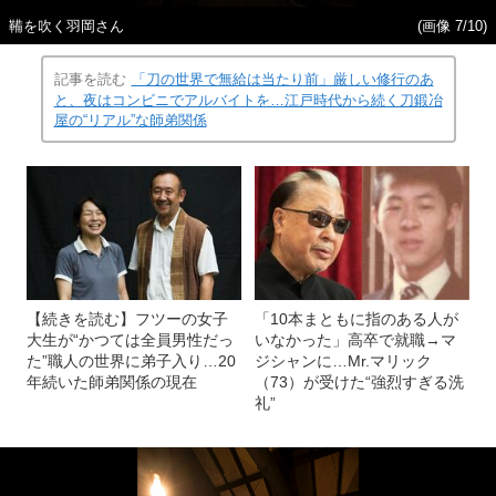
鞴を吹く羽岡さん
(画像 7/10)
記事を読む
「刀の世界で無給は当たり前」厳しい修行のあ
と、夜はコンビニでアルバイトを…江戸時代から続く刀鍛冶
屋の“リアル”な師弟関係
【続きを読む】フツーの女子
「10本まともに指のある人が
大生が“かつては全員男性だっ
いなかった」高卒で就職→マ
た”職人の世界に弟子入り…20
ジシャンに…Mr.マリック
年続いた師弟関係の現在
（73）が受けた“強烈すぎる洗
礼”