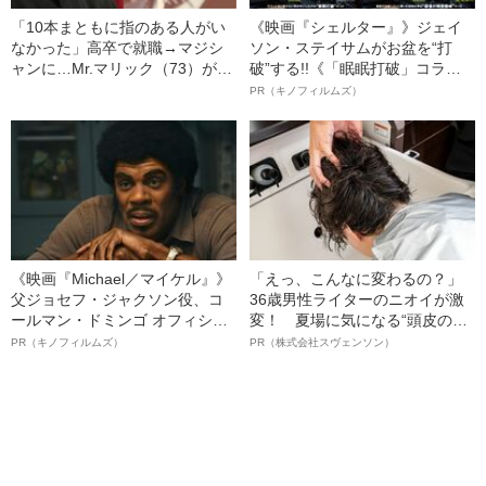
「10本まともに指のある人がい
《映画『シェルター』》ジェイ
なかった」高卒で就職→マジシ
ソン・ステイサムがお盆を“打
ャンに…Mr.マリック（73）が受
破”する!!《「眠眠打破」コラ
けた“強烈すぎる洗礼”
ボ》
PR（キノフィルムズ）
《映画『Michael／マイケル』》
「えっ、こんなに変わるの？」
父ジョセフ・ジャクソン役、コ
36歳男性ライターのニオイが激
ールマン・ドミンゴ オフィシャ
変！ 夏場に気になる“頭皮のニ
ルインタビュー“観客を魅了した
オイ”や“ベタつき”を解消す
PR（キノフィルムズ）
PR（株式会社スヴェンソン）
名優、複雑な父親像への想いを
る、“ウィッグのスペシャリス
語る”《日本興収70億円突破》
ト”が生み出した徹底ケアとは