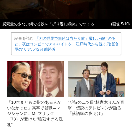
炭素量の少ない鋼で芯鉄を「折り返し鍛錬」でつくる
(画像 5/10)
記事を読む
「刀の世界で無給は当たり前」厳しい修行のあ
と、夜はコンビニでアルバイトを…江戸時代から続く刀鍛冶
屋の“リアル”な師弟関係
「10本まともに指のある人が
“期待の二ツ目”林家木りんが直
いなかった」高卒で就職→マ
撃 伝説のテレビマンが語る
ジシャンに…Mr.マリック
「落語家の夜明け」
（73）が受けた“強烈すぎる洗
礼”