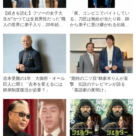
【続きを読む】フツーの女子大
「夜、コンビニでバイトしてい
生が“かつては全員男性だった”職
る」刀匠は無給が当たり前…師
人の世界に弟子入り…20年続い
から弟子に受け継がれる伝統職
た師弟関係の現在
人の“意外な現状”
吉本受難の1年 大御所・オール
“期待の二ツ目”林家木りんが直
巨人に聞く「吉本を変えるには
撃 伝説のテレビマンが語る
師弟制度復活が必要？」
「落語家の夜明け」