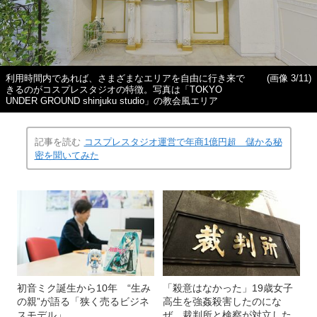
利用時間内であれば、さまざまなエリアを自由に行き来で
(画像 3/11)
きるのがコスプレスタジオの特徴。写真は「TOKYO
UNDER GROUND shinjuku studio」の教会風エリア
記事を読む
コスプレスタジオ運営で年商1億円超 儲かる秘
密を聞いてみた
初音ミク誕生から10年 “生み
「殺意はなかった」19歳女子
の親”が語る「狭く売るビジネ
高生を強姦殺害したのにな
スモデル」
ぜ…裁判所と検察が対立した