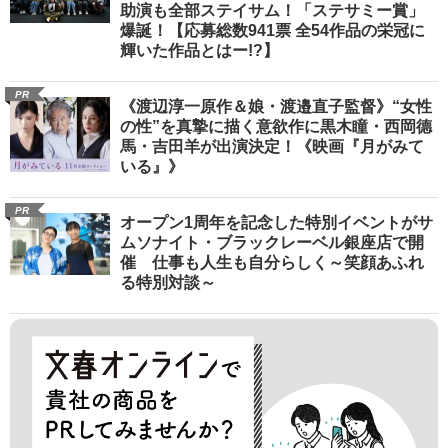
助演も全部ステイサム！「ステサミー賞」
爆誕！【応募総数941票 全54作品の栄冠に
輝いた作品とはー!?】
PR
《渡辺淳一原作＆娘・渡邉直子監督》“女性
の性”を真摯に描く意欲作に黒木瞳・西岡德
馬・吉田羊が出演決定！《映画『月がみて
いる』》
PR
オープン1周年を記念した特別イベントがサ
ムソナイト・ブラックレーベル銀座店で開
催 仕事も人生も自分らしく～笑顔あふれ
る特別対談～