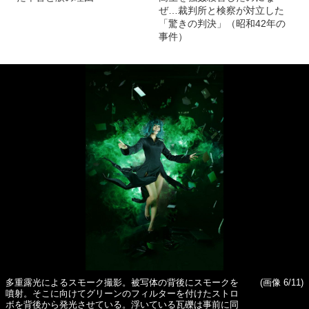
ぜ…裁判所と検察が対立した
「驚きの判決」（昭和42年の
事件）
多重露光によるスモーク撮影。被写体の背後にスモークを
(画像 6/11)
噴射。そこに向けてグリーンのフィルターを付けたストロ
ボを背後から発光させている。浮いている瓦礫は事前に同