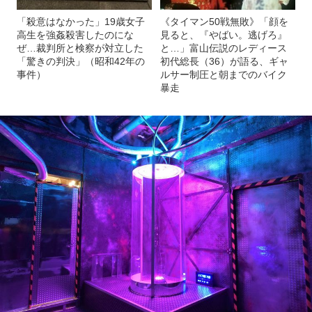
「殺意はなかった」19歳女子
《タイマン50戦無敗》「顔を
高生を強姦殺害したのにな
見ると、『やばい。逃げろ』
ぜ…裁判所と検察が対立した
と…」富山伝説のレディース
「驚きの判決」（昭和42年の
初代総長（36）が語る、ギャ
事件）
ルサー制圧と朝までのバイク
暴走