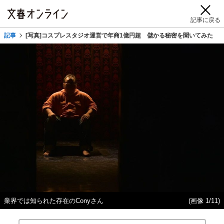
記事に戻る
記事
[写真]コスプレスタジオ運営で年商1億円超 儲かる秘密を聞いてみた
業界では知られた存在のConyさん
(画像 1/11)