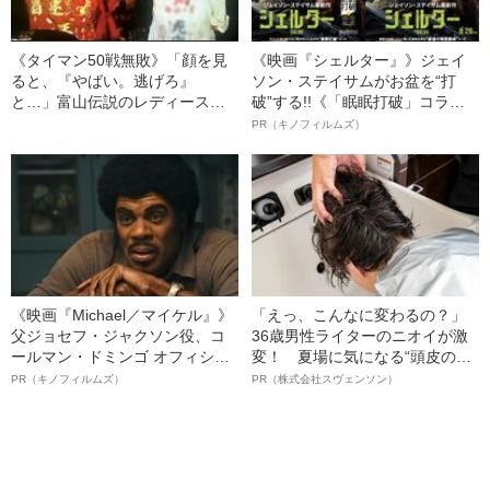
《タイマン50戦無敗》「顔を見
《映画『シェルター』》ジェイ
ると、『やばい。逃げろ』
ソン・ステイサムがお盆を“打
と…」富山伝説のレディース初
破”する!!《「眠眠打破」コラ
代総長（36）が語る、ギャルサ
ボ》
PR（キノフィルムズ）
ー制圧と朝までのバイク暴走
《映画『Michael／マイケル』》
「えっ、こんなに変わるの？」
父ジョセフ・ジャクソン役、コ
36歳男性ライターのニオイが激
ールマン・ドミンゴ オフィシャ
変！ 夏場に気になる“頭皮のニ
ルインタビュー“観客を魅了した
オイ”や“ベタつき”を解消す
PR（キノフィルムズ）
PR（株式会社スヴェンソン）
名優、複雑な父親像への想いを
る、“ウィッグのスペシャリス
語る”《日本興収70億円突破》
ト”が生み出した徹底ケアとは