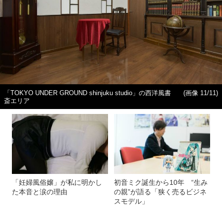
「TOKYO UNDER GROUND shinjuku studio」の西洋風書
(画像 11/11)
斎エリア
「妊婦風俗嬢」が私に明かし
初音ミク誕生から10年 “生み
た本音と涙の理由
の親”が語る「狭く売るビジネ
スモデル」