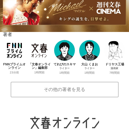
著者
FNNプライムオ
「文春オンライ
てれびのスキマ
大山 くまお
ドリヤス工場
ンライン
ン」編集部
ライター
ライター
漫画家
23分前
1時間前
1時間前
1時間前
7時間前
その他の著者を見る