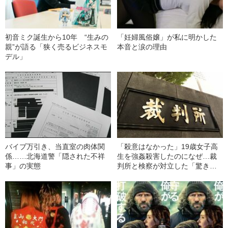
初音ミク誕生から10年 “生みの
「妊婦風俗嬢」が私に明かした
親”が語る「狭く売るビジネスモ
本音と涙の理由
デル」
バイブ万引き、当直室の肉体関
「殺意はなかった」19歳女子高
係……北海道警「隠された不祥
生を強姦殺害したのになぜ…裁
事」の実態
判所と検察が対立した「驚きの
判決」（昭和42年の事件）