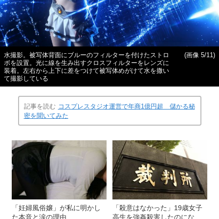
水撮影。被写体背面にブルーのフィルターを付けたストロ
(画像 5/11)
ボを設置。光に線を生み出すクロスフィルターをレンズに
装着。左右から上下に差をつけて被写体めがけて水を撒い
て撮影している
記事を読む
コスプレスタジオ運営で年商1億円超 儲かる秘
密を聞いてみた
「妊婦風俗嬢」が私に明かし
「殺意はなかった」19歳女子
た本音と涙の理由
高生を強姦殺害したのにな