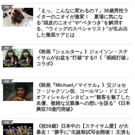
PR
「えっ、こんなに変わるの？」36歳男性ラ
イターのニオイが激変！ 夏場に気にな
る“頭皮のニオイ”や“ベタつき”を解消す
る、“ウィッグのスペシャリスト”が生み出
した徹底ケアとは
PR
《映画『シェルター』》ジェイソン・ステ
イサムがお盆を“打破”する!!《「眠眠打破」
コラボ》
PR
《映画『Michael／マイケル』》父ジョセ
フ・ジャクソン役、コールマン・ドミンゴ
オフィシャルインタビュー“観客を魅了した
名優、複雑な父親像への想いを語る”《日本
興収70億円突破》
PR
《祝59歳》日本中の【ステイサム愛】が大
暴走！ “勝手に”生誕祭試写会開催！ 主演も