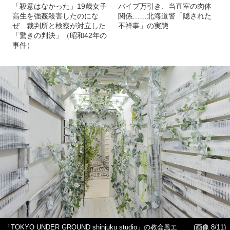
「殺意はなかった」19歳女子
バイブ万引き、当直室の肉体
高生を強姦殺害したのにな
関係……北海道警「隠された
ぜ…裁判所と検察が対立した
不祥事」の実態
「驚きの判決」（昭和42年の
事件）
「TOKYO UNDER GROUND shinjuku studio」の教会風エ
(画像 8/11)