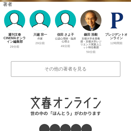
著者
週刊文春
川越 宗一
信田 さよ子
鎌田 浩毅
プレジデントオ
CINEMAオンラ
ンライン
作家
公認心理師・臨床
京都大学名誉教
イン編集部
心理士
授・京都大学レジ
12時間前
29分前
リエンス実践ユニ
49分前
29分前
ット特任教授
59分前
その他の著者を見る