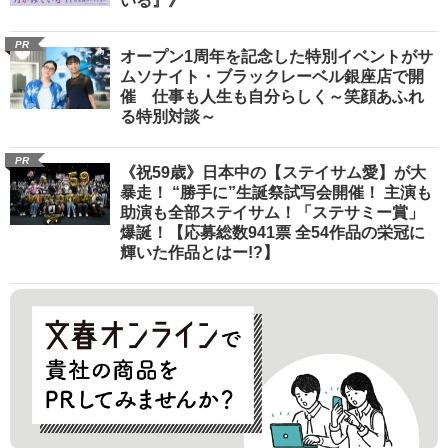
いる』》
PR
オープン1周年を記念した特別イベントがサ
ムソナイト・ブラックレーベル銀座店で開
催 仕事も人生も自分らしく～笑顔あふれ
る特別対談～
PR
《祝59歳》日本中の【ステイサム愛】が大
暴走！ “勝手に”生誕祭試写会開催！ 主演も
助演も全部ステイサム！「ステサミー賞」
爆誕！【応募総数941票 全54作品の栄冠に
輝いた作品とはー!?】