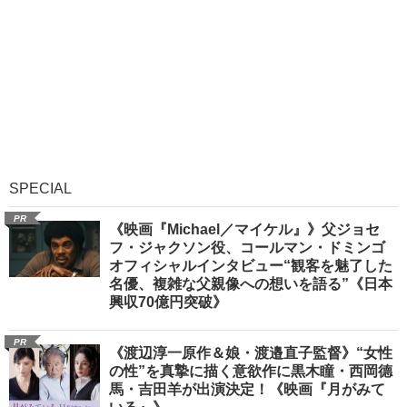
SPECIAL
PR
《映画『Michael／マイケル』》父ジョセ
フ・ジャクソン役、コールマン・ドミンゴ
オフィシャルインタビュー“観客を魅了した
名優、複雑な父親像への想いを語る”《日本
興収70億円突破》
PR
《渡辺淳一原作＆娘・渡邉直子監督》“女性
の性”を真摯に描く意欲作に黒木瞳・西岡德
馬・吉田羊が出演決定！《映画『月がみて