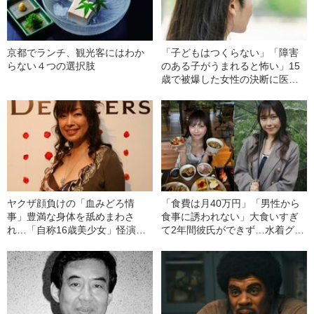
京都でランチ、観光客にはわか
「子どもはつくらない」「障害
らない４つの選択肢
のある子がうまれると怖い」15
歳で被爆した女性の決断に医者
が激怒…彼女の人生を変えた“医
者からの衝撃的な一言”
ヤクザ顔負けの「血みどろ情
「食費は月40万円」「男性から
事」豊満な身体を舐めまわさ
食事に誘われない」大食いすぎ
れ…「自称16歳美少女」怪演
て2年間彼氏ができず…水着グラ
中、かたせ梨乃（69）の美しす
ビアも話題の“可愛すぎる”大食い
ぎる“熟れ方”
女子（24）が語る、驚愕の食生
活