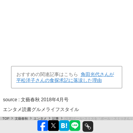
おすすめの関連記事はこちら
角田光代さんが
平松洋子さんの食探求記に落涙した理由
source :
文藝春秋 2018年4月号
エンタメ
読書
グルメ
ライフスタイル
TOP
文藝春秋
エンタメ
記事
[写真]ポール･スミスを「ポール・スミッさん