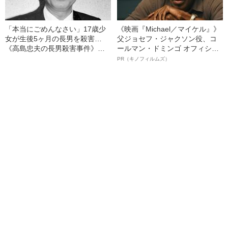
「本当にごめんなさい」17歳少
《映画『Michael／マイケル』》
女が生後5ヶ月の長男を殺害…
父ジョセフ・ジャクソン役、コ
《高島忠夫の長男殺害事件》夫
ールマン・ドミンゴ オフィシャ
婦が背負った“消えない傷”（昭和
ルインタビュー“観客を魅了した
PR（キノフィルムズ）
39年の事件）
名優、複雑な父親像への想いを
語る”《日本興収70億円突破》