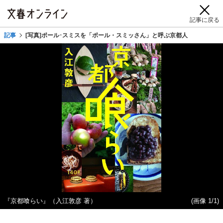
記事に戻る
記事
[写真]ポール･スミスを「ポール・スミッさん」と呼ぶ京都人
『京都喰らい』（入江敦彦 著）
(画像 1/1)