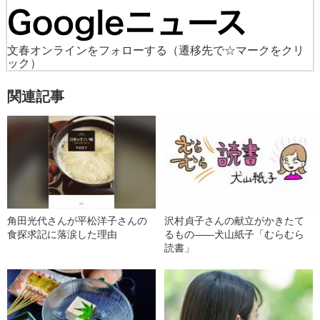
文春オンラインをフォローする
（遷移先で☆マークをクリ
ック）
関連記事
角田光代さんが平松洋子さんの
沢村貞子さんの献立がかきたて
食探求記に落涙した理由
るもの――犬山紙子「むらむら
読書」