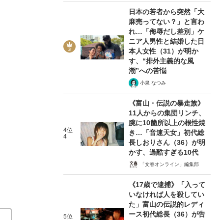
日本の若者から突然「大
麻売ってない？」と言わ
れ…「侮辱だし差別」ケ
ニア人男性と結婚した日
本人女性（31）が明か
す、“排外主義的な風
2/4
潮”への苦悩
小泉 なつみ
《富山・伝説の暴走族》
11人からの集団リンチ、
腕に10箇所以上の根性焼
4位
き…「音速天女」初代総
4
長しおりさん（36）が明
かす、過酷すぎる10代
「文春オンライン」編集部
《17歳で逮捕》「入って
在記》RM→渋谷で飲み会、JIN→伊豆の...
いなければ人を殺してい
た」富山の伝説的レディ
ース初代総長（36）が告
5位