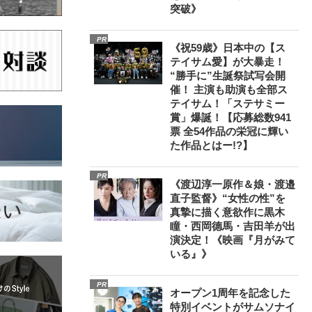
突破》
PR
《祝59歳》日本中の【ス
テイサム愛】が大暴走！
“勝手に”生誕祭試写会開
催！ 主演も助演も全部ス
テイサム！「ステサミー
賞」爆誕！【応募総数941
票 全54作品の栄冠に輝い
た作品とはー!?】
PR
《渡辺淳一原作＆娘・渡邉
直子監督》“女性の性”を
真摯に描く意欲作に黒木
瞳・西岡德馬・吉田羊が出
演決定！《映画『月がみて
いる』》
PR
オープン1周年を記念した
特別イベントがサムソナイ