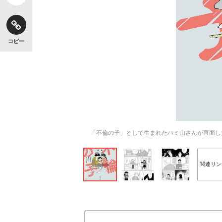
コピー
【独自】昭和の大女優・小川真由美（享年86）
「不倫の子」として生まれたハミ山さんが直面し
関連リン
《VIVANT》頼れる相棒・ドラムが認めた“