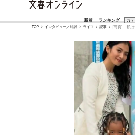
新着
ランキング
カテ
TOP
インタビュー／対談
ライフ
記事
[写真]「私
スクープ
ニュー
おすすめのキ
#藤田晋
#三
#玉木雄一郎
「善か悪かはどちらでもいい」リアル『九条の
終戦から81年