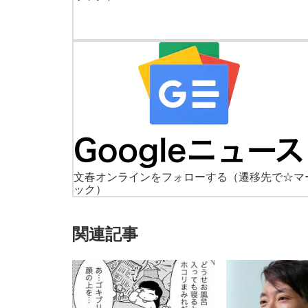
文春オンラインをフォローする
（遷移先で☆マ
ック）
関連記事