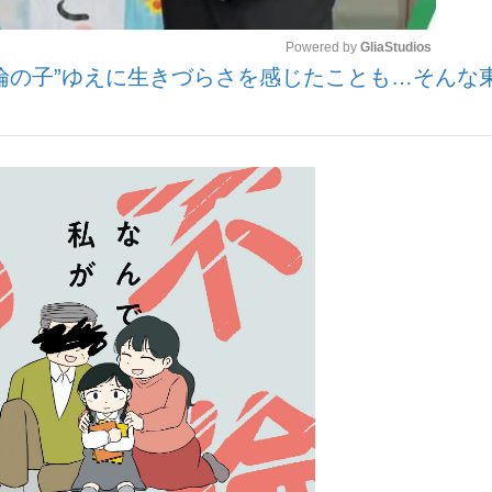
Powered by 
GliaStudios
倫の子”ゆえに生きづらさを感じたことも…そんな
観る将棋、読
？
Mute