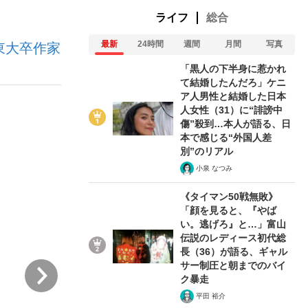
ライフ
総合
最新
24時間
週間
月間
写真
東大卒作家
む将棋
「黒人の下半身に惹かれ
て結婚したんだろ」ケニ
ア人男性と結婚した日本
人女性（31）に“誹謗中
傷”殺到…本人が語る、日
本で感じる“外国人差
別”のリアル
小泉 なつみ
《タイマン50戦無敗》
「顔を見ると、『やば
い。逃げろ』と…」富山
伝説のレディース初代総
長（36）が語る、ギャル
サー制圧と朝までのバイ
次
ク暴走
平田 裕介