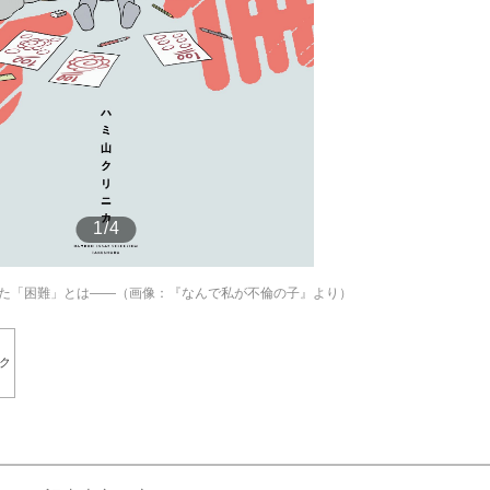
もっと見る
が鹿児島で3月に死去し...
1/4
た「困難」とは――（画像：『なんで私が不倫の子』より）
ク
照ノ富士に激怒され...
《BTS厳戒トーキョー滞
もっと見る