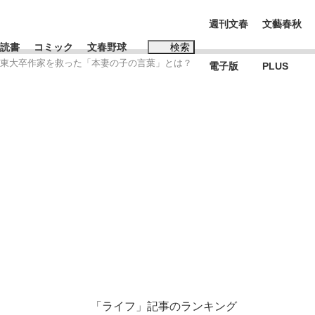
週刊文春
文藝春秋
読書
コミック
文春野球
検索
な東大卒作家を救った「本妻の子の言葉」とは？
電子版
PLUS
インタビュー
読書
#松田聖子
多くてもいい」時価総額が一時トヨタ超え...
K-POPアイドルたち
「ライフ」記事のランキング