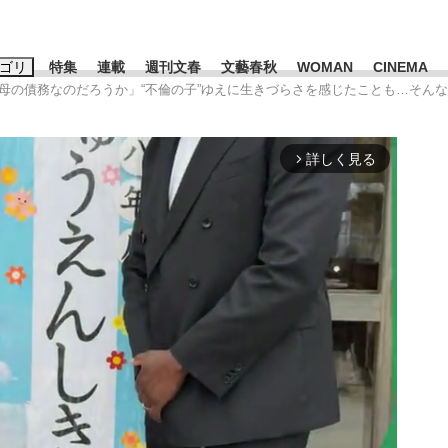
ゴリ
特集
連載
週刊文春
文藝春秋
WOMAN
CINEMA
は母の債務なのだろうか」“不倫の子”ゆえに生きづらさを感じたことも…そん
キーワード入力
ス
エンタメ
ライフ
ビジネス
詳しく見る
arrow_forward_ios
ーワードタグ一覧
山凌輝
#高市早苗
#後藤真希
#森岡毅
#城彰二
#内田有紀
#亀和田武
大罪』弁護士が明かすトク...
「キオクシアの投資の桁は一つ
日本生まれの