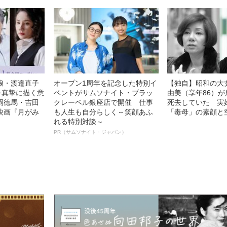
娘・渡邉直子
オープン1周年を記念した特別イ
【独自】昭和の大
を真摯に描く意
ベントがサムソナイト・ブラッ
由美（享年86）が
岡德馬・吉田
クレーベル銀座店で開催 仕事
死去していた 実
映画『月がみ
も人生も自分らしく～笑顔あふ
「毒母」の素顔と
れる特別対談～
PR（サムソナイト・ジャパン）