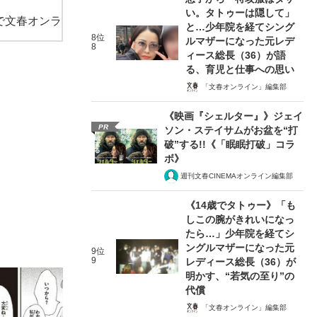
い。タトゥーは隠して」
で文春オンラ
と…少年院を経てシング
8位
ルマザーになった元レデ
8
ィース総長（36）が語
る、育児と仕事への思い
「文春オンライン」編集部
《映画『シェルター』》ジェイ
PR
ソン・ステイサムがお盆を“打
破”する!!《「眠眠打破」コラ
ボ》
週刊文春CINEMAオンライン編集部
《14歳でタトゥー》「も
しこの腕がきれいになっ
たら…」少年院を経てシ
ングルマザーになった元
9位
9
レディース総長（36）が
明かす、“若気の至り”の
代償
「文春オンライン」編集部