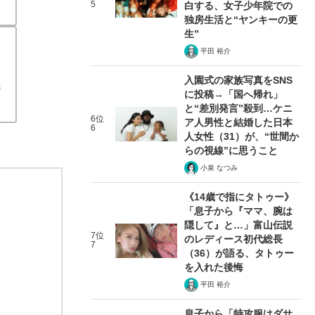
5
白する、女子少年院での
独房生活と“ヤンキーの更
生”
平田 裕介
入園式の家族写真をSNS
れ
に投稿→「国へ帰れ」
と“差別発言”殺到…ケニ
6位
ア人男性と結婚した日本
6
人女性（31）が、“世間か
らの視線”に思うこと
小泉 なつみ
《14歳で指にタトゥー》
「息子から『ママ、腕は
隠して』と…」富山伝説
7位
のレディース初代総長
7
（36）が語る、タトゥー
を入れた後悔
平田 裕介
息子から「特攻服はダサ