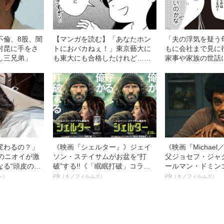
不倫、8股、闇
【マンガを読む】「あなたホン
「夫の浮気を疑う
村昆に手をさ
トにおバカねぇ！」東京藝大に
もに会社まで見に
し三兄弟」
も東大にも合格したけれど…ど
家事や家族の世話
れだけ勉強しても幸せになれな
ヤングケアラーの
かった「東大卒・女性作家の特
態”――2022年BES
殊事情」
変わるの？」
《映画『シェルター』》ジェイ
《映画『Michae
ーのニオイが激
ソン・ステイサムがお盆を“打
父ジョセフ・ジャ
なる“頭皮のニ
破”する!!《「眠眠打破」コラ
ールマン・ドミン
”を解消す
ボ》
ルインタビュー“
ン）
PR（キノフィルムズ）
PR（キノフィルムズ）
スペシャリス
名優、複雑な父親
徹底ケアとは
語る”《日本興収7