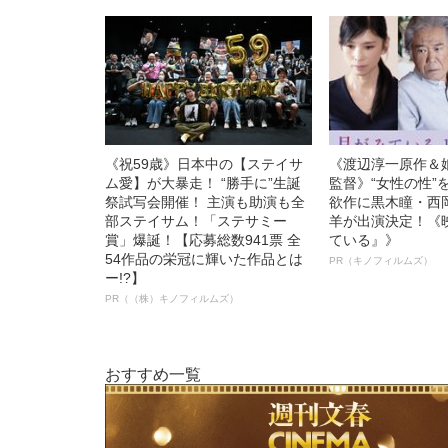
《祝59歳》日本中の【ステイサ
《渡辺淳一原作＆
ム愛】が大暴走！ “勝手に”生誕
監督》“女性の性”
祭試写会開催！ 主演も助演も全
欲作に黒木瞳・西
部ステイサム！「ステサミー
羊が出演決定！《
賞」爆誕！【応募総数941票 全
ている』》
54作品の栄冠に輝いた作品とは
PR（キノフィルムズ）
ー!?】
PR（（株）キノフィルムズ）
おすすめ一覧