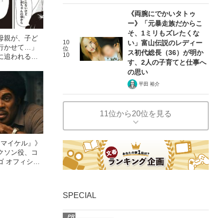
《両腕にでかいタトゥ
ー》「元暴走族だからこ
そ、1ミリもズレたくな
母親が、子ど
10
い」富山伝説のレディー
行かせて…」
位
ス初代総長（36）が明か
10
に追われる、
す、2人の子育てと仕事へ
“壮絶な実
の思い
T5
平田 裕介
11位から20位を見る
l／マイケル』》
クソン役、コ
ゴ オフィシャ
観客を魅了した
像への想いを
0億円突破》
SPECIAL
PR