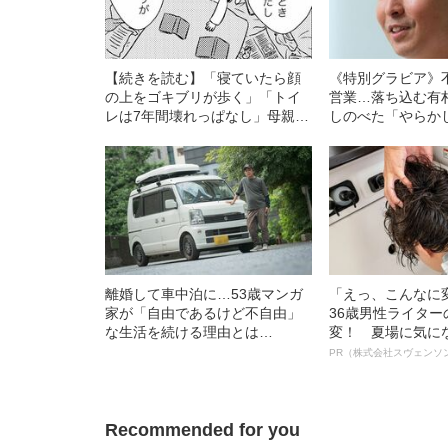
【続きを読む】「寝ていたら顔
《特別グラビア》
の上をゴキブリが歩く」「トイ
営業…落ち込む有
レは7年間壊れっぱなし」母親に
しのべた「やらか
「汚部屋そだちを強いられた」
東大卒・女性漫画家の不幸
離婚して車中泊に…53歳マンガ
「えっ、こんなに
家が「自由であるけど不自由」
36歳男性ライタ
な生活を続ける理由とは
変！ 夏場に気に
――2022年BEST5
オイ”や“ベタつき
PR（株式会社スヴェンソ
る、“ウィッグの
ト”が生み出した
Recommended for you