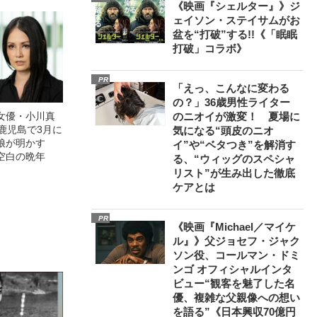
《映画『シェルター』》ジ
ェイソン・ステイサムがお
盆を“打破”する!!《「眠眠
打破」コラボ》
PR
「えっ、こんなに変わる
の？」36歳男性ライター
女優・小川真
のニオイが激変！ 夏場に
鹿児島で3月に
気になる“頭皮のニオ
娘が明かす
イ”や“ベタつき”を解消す
空白の晩年
る、“ウィッグのスペシャ
リスト”が生み出した徹底
ケアとは
PR
《映画『Michael／マイケ
ル』》父ジョセフ・ジャク
ソン役、コールマン・ドミ
ンゴ オフィシャルインタ
ビュー“観客を魅了した名
優、複雑な父親像への想い
を語る”《日本興収70億円