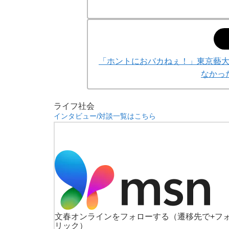
「ホントにおバカねぇ！」東京藝
なかっ
ライフ
社会
インタビュー/対談一覧はこちら
文春オンラインをフォローする
（遷移先で+フ
リック）