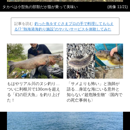
タカベは小型魚の部類だが脂が乗って美味い
(画像 11/21)
記事を読む
釣った魚をすぐさまプロの手で料理してもらえ
る!? “熱海港海釣り施設”のヤバいサービスを体験してみた
もはやリアル川のヌシ釣り…
「サメよりも怖い」と漁師が
ついに利根川で130cmを超え
語る…身近な海にいる意外と
る「幻の巨大魚」を釣り上げ
知らない“超危険生物”〈国内で
た！
の死亡事例も〉