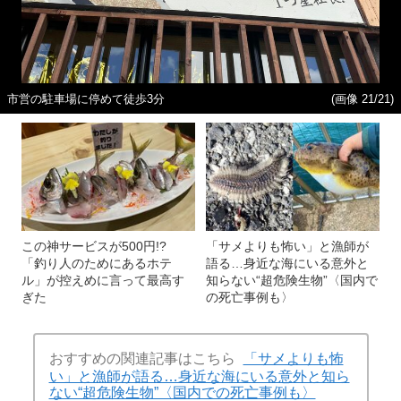
市営の駐車場に停めて徒歩3分
(画像 21/21)
この神サービスが500円!?
「サメよりも怖い」と漁師が
「釣り人のためにあるホテ
語る…身近な海にいる意外と
ル」が控えめに言って最高す
知らない“超危険生物”〈国内で
ぎた
の死亡事例も〉
おすすめの関連記事はこちら
「サメよりも怖
い」と漁師が語る…身近な海にいる意外と知ら
ない“超危険生物”〈国内での死亡事例も〉