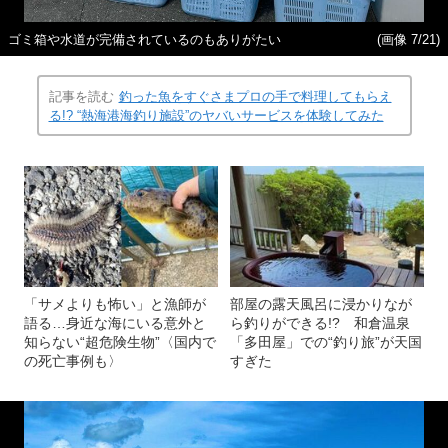
ゴミ箱や水道が完備されているのもありがたい
(画像 7/21)
記事を読む
釣った魚をすぐさまプロの手で料理してもらえ
る!? “熱海港海釣り施設”のヤバいサービスを体験してみた
「サメよりも怖い」と漁師が
部屋の露天風呂に浸かりなが
語る…身近な海にいる意外と
ら釣りができる!? 和倉温泉
知らない“超危険生物”〈国内で
「多田屋」での“釣り旅”が天国
の死亡事例も〉
すぎた