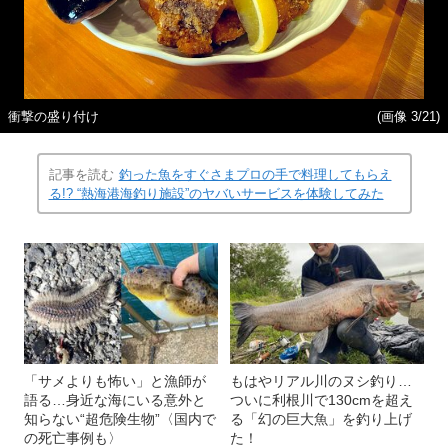
衝撃の盛り付け
(画像 3/21)
記事を読む
釣った魚をすぐさまプロの手で料理してもらえ
る!? “熱海港海釣り施設”のヤバいサービスを体験してみた
「サメよりも怖い」と漁師が
もはやリアル川のヌシ釣り…
語る…身近な海にいる意外と
ついに利根川で130cmを超え
知らない“超危険生物”〈国内で
る「幻の巨大魚」を釣り上げ
の死亡事例も〉
た！