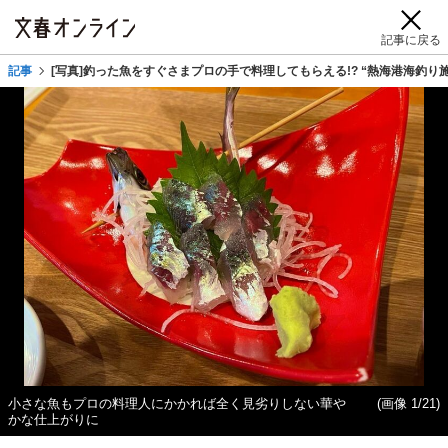
記事に戻る
記事
[写真]釣った魚をすぐさまプロの手で料理してもらえる!? “熱海港海釣
小さな魚もプロの料理人にかかれば全く見劣りしない華や
(画像 1/21)
かな仕上がりに