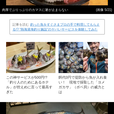
肉厚でぷりっぷりのカマスに箸が止まらない
(画像 5/21)
記事を読む
釣った魚をすぐさまプロの手で料理してもらえ
る!? “熱海港海釣り施設”のヤバいサービスを体験してみた
この神サービスが500円!?
餌代0円で堤防から魚が入れ食
「釣り人のためにあるホテ
い！ 現地で採取した「ヨメ
ル」が控えめに言って最高す
ガカサ」（ボベ貝）の威力と
ぎた
は