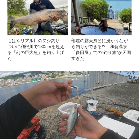
もはやリアル川のヌシ釣り…
部屋の露天風呂に浸かりなが
ついに利根川で130cmを超え
ら釣りができる!? 和倉温泉
る「幻の巨大魚」を釣り上げ
「多田屋」での“釣り旅”が天国
た！
すぎた