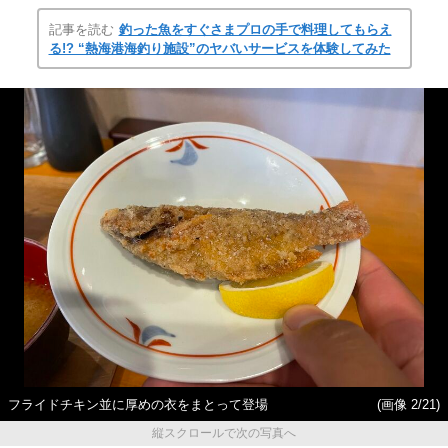
記事を読む
釣った魚をすぐさまプロの手で料理してもらえ
る!? “熱海港海釣り施設”のヤバいサービスを体験してみた
フライドチキン並に厚めの衣をまとって登場
(画像 2/21)
縦スクロールで次の写真へ