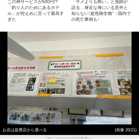
この神サービスが500円!?
「サメよりも怖い」と漁師が
「釣り人のためにあるホテ
語る…身近な海にいる意外と
ル」が控えめに言って最高す
知らない“超危険生物”〈国内で
ぎた
の死亡事例も〉
お店は提携店から選べる
(画像 20/21)
縦スクロールで次の写真へ