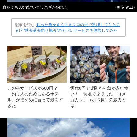
真冬でも30cm近いカワハギが釣れる
(画像 9/21)
記事を読む
釣った魚をすぐさまプロの手で料理してもらえ
る!? “熱海港海釣り施設”のヤバいサービスを体験してみた
この神サービスが500円!?
餌代0円で堤防から魚が入れ食
「釣り人のためにあるホテ
い！ 現地で採取した「ヨメ
ル」が控えめに言って最高す
ガカサ」（ボベ貝）の威力と
ぎた
は