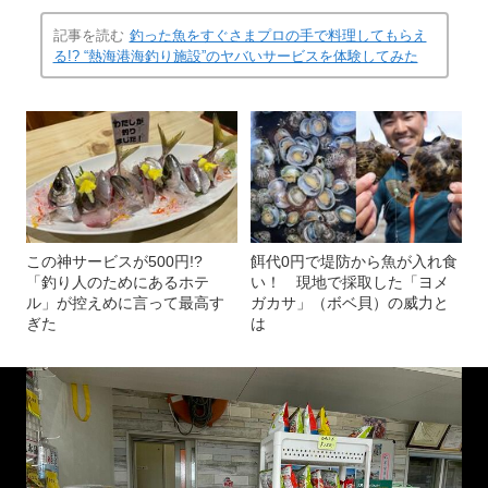
記事を読む
釣った魚をすぐさまプロの手で料理してもらえ
る!? “熱海港海釣り施設”のヤバいサービスを体験してみた
この神サービスが500円!?
餌代0円で堤防から魚が入れ食
「釣り人のためにあるホテ
い！ 現地で採取した「ヨメ
ル」が控えめに言って最高す
ガカサ」（ボベ貝）の威力と
ぎた
は