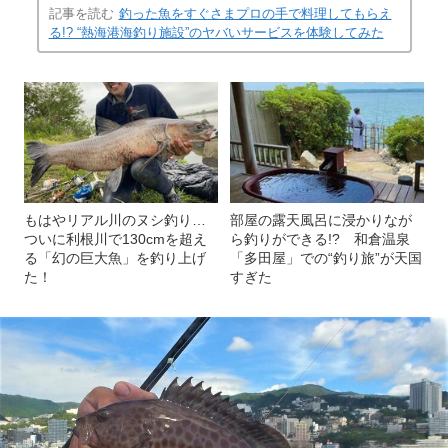
記事を読む
釣った魚をすぐさまプロの手で料理してもらえ
る!? “熱海港海釣り施設”のヤバいサービスを体験してみた
もはやリアル川のヌシ釣り…
部屋の露天風呂に浸かりなが
ついに利根川で130cmを超え
ら釣りができる!? 和倉温泉
る「幻の巨大魚」を釣り上げ
「多田屋」での“釣り旅”が天国
た！
すぎた