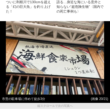
ついに利根川で130cmを超え
語る…身近な海にいる意外と
る「幻の巨大魚」を釣り上げ
知らない“超危険生物”〈国内で
た！
の死亡事例も〉
市営の駐車場に停めて徒歩3分
(画像 20/21)
縦スクロールで次の写真へ