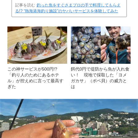
記事を読む
釣った魚をすぐさまプロの手で料理してもらえ
る!? “熱海港海釣り施設”のヤバいサービスを体験してみた
この神サービスが500円!?
餌代0円で堤防から魚が入れ食
「釣り人のためにあるホテ
い！ 現地で採取した「ヨメ
ル」が控えめに言って最高す
ガカサ」（ボベ貝）の威力と
ぎた
は