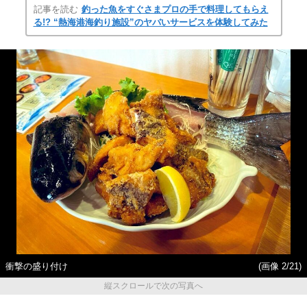
記事を読む
釣った魚をすぐさまプロの手で料理してもらえ
る!? “熱海港海釣り施設”のヤバいサービスを体験してみた
衝撃の盛り付け
(画像 2/21)
縦スクロールで次の写真へ