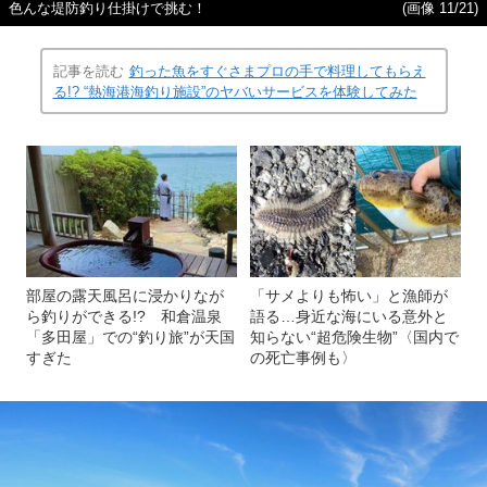
色んな堤防釣り仕掛けで挑む！
(画像 11/21)
記事を読む
釣った魚をすぐさまプロの手で料理してもらえ
る!? “熱海港海釣り施設”のヤバいサービスを体験してみた
部屋の露天風呂に浸かりなが
「サメよりも怖い」と漁師が
ら釣りができる!? 和倉温泉
語る…身近な海にいる意外と
「多田屋」での“釣り旅”が天国
知らない“超危険生物”〈国内で
すぎた
の死亡事例も〉