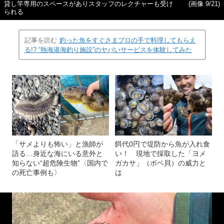
貸し竿専用のスペースがありスタッフのレクチャーも受け
(画像 9/21)
られる
記事を読む
釣った魚をすぐさまプロの手で料理してもらえ
る!? “熱海港海釣り施設”のヤバいサービスを体験してみた
「サメよりも怖い」と漁師が
餌代0円で堤防から魚が入れ食
語る…身近な海にいる意外と
い！ 現地で採取した「ヨメ
知らない“超危険生物”〈国内で
ガカサ」（ボベ貝）の威力と
の死亡事例も〉
は