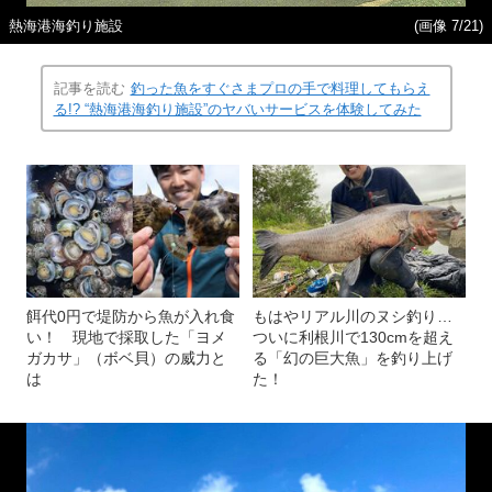
熱海港海釣り施設
(画像 7/21)
記事を読む
釣った魚をすぐさまプロの手で料理してもらえ
る!? “熱海港海釣り施設”のヤバいサービスを体験してみた
餌代0円で堤防から魚が入れ食
もはやリアル川のヌシ釣り…
い！ 現地で採取した「ヨメ
ついに利根川で130cmを超え
ガカサ」（ボベ貝）の威力と
る「幻の巨大魚」を釣り上げ
は
た！