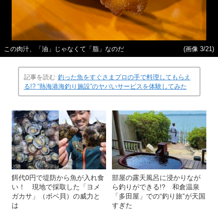
この肉汁、「油」じゃなくて「脂」なのだ
(画像 3/21)
記事を読む
釣った魚をすぐさまプロの手で料理してもらえ
る!? “熱海港海釣り施設”のヤバいサービスを体験してみた
餌代0円で堤防から魚が入れ食
部屋の露天風呂に浸かりなが
い！ 現地で採取した「ヨメ
ら釣りができる!? 和倉温泉
ガカサ」（ボベ貝）の威力と
「多田屋」での“釣り旅”が天国
は
すぎた