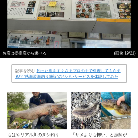
お店は提携店から選べる
(画像 19/21)
記事を読む
釣った魚をすぐさまプロの手で料理してもらえ
る!? “熱海港海釣り施設”のヤバいサービスを体験してみた
もはやリアル川のヌシ釣り…
「サメよりも怖い」と漁師が