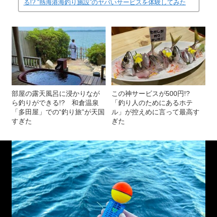
る!? “熱海港海釣り施設”のヤバいサービスを体験してみた
部屋の露天風呂に浸かりなが
この神サービスが500円!?
ら釣りができる!? 和倉温泉
「釣り人のためにあるホテ
「多田屋」での“釣り旅”が天国
ル」が控えめに言って最高す
すぎた
ぎた