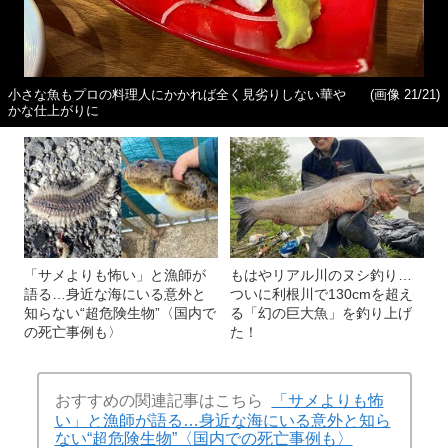
小さな魚もプロの料理人にかかれば全く見劣りしない華や
(画像 21/21)
かな仕上がりに
「サメよりも怖い」と漁師が
もはやリアル川のヌシ釣り…
語る…身近な海にいる意外と
ついに利根川で130cmを超え
知らない“超危険生物”〈国内で
る「幻の巨大魚」を釣り上げ
の死亡事例も〉
た！
おすすめの関連記事はこちら
「サメよりも怖
い」と漁師が語る…身近な海にいる意外と知ら
ない“超危険生物”〈国内での死亡事例も〉