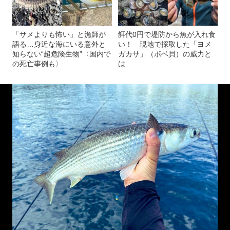
「サメよりも怖い」と漁師が
餌代0円で堤防から魚が入れ食
語る…身近な海にいる意外と
い！ 現地で採取した「ヨメ
知らない“超危険生物”〈国内で
ガカサ」（ボベ貝）の威力と
の死亡事例も〉
は