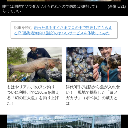
昨年は堤防でソウダガツオも釣れたので釣果は期待しても
(画像 5/21)
らっていい
記事を読む
釣った魚をすぐさまプロの手で料理してもらえ
る!? “熱海港海釣り施設”のヤバいサービスを体験してみた
もはやリアル川のヌシ釣り…
餌代0円で堤防から魚が入れ食
ついに利根川で130cmを超え
い！ 現地で採取した「ヨメ
る「幻の巨大魚」を釣り上げ
ガカサ」（ボベ貝）の威力と
た！
は