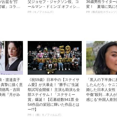
がお盆を“打
父ジョセフ・ジャクソン役、コ
36歳男性ライタ
眠打破」コラ
ールマン・ドミンゴ オフィシャ
変！ 夏場に気に
ルインタビュー“観客を魅了した
オイ”や“ベタつき
PR（キノフィルムズ）
PR（株式会社スヴェンソ
名優、複雑な父親像への想いを
る、“ウィッグの
語る”《日本興収70億円突破》
ト”が生み出した
娘・渡邉直子
《祝59歳》日本中の【ステイサ
「黒人の下半身に
を真摯に描く意
ム愛】が大暴走！ “勝手に”生誕
したんだろ」ケニ
岡德馬・吉田
祭試写会開催！ 主演も助演も全
婚した日本人女性（
映画『月がみ
部ステイサム！「ステサミー
中傷”殺到…本人
賞」爆誕！【応募総数941票 全
感じる“外国人差別
54作品の栄冠に輝いた作品とは
ー!?】
PR（（株）キノフィルムズ）