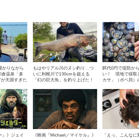
浸かりながら
もはやリアル川のヌシ釣り…つ
餌代0円で堤防か
和倉温泉「多
いに利根川で130cmを超える
い！ 現地で採取
”が天国すぎた
「幻の巨大魚」を釣り上げた！
カサ」（ボベ貝）
ー』》ジェイ
《映画『Michael／マイケル』》
「えっ、こんなに