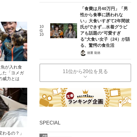
「食費は月40万円」「男
性から食事に誘われな
い」大食いすぎて2年間彼
10
氏ができず…水着グラビ
位
アも話題の“可愛すぎ
10
る”大食い女子（24）が語
る、驚愕の食生活
徳重 龍徳
ら魚が入れ食
11位から20位を見る
した「ヨメガ
の威力とは
SPECIAL
変わるの？」
PR