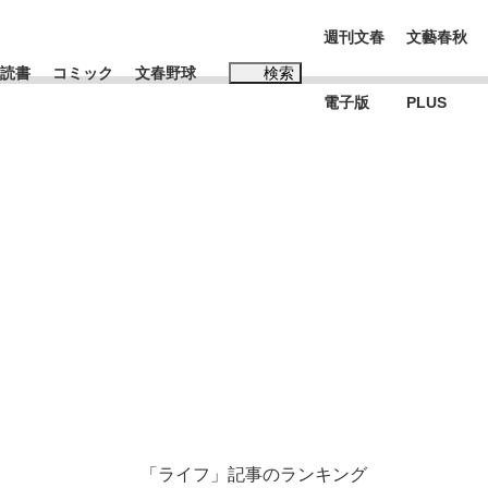
週刊文春
文藝春秋
読書
コミック
文春野球
検索
電子版
PLUS
インタビュー
読書
#松田聖子
BC日本代表“敗戦”の真実 選手が明かす...
、私のいま
「ライフ」記事のランキング