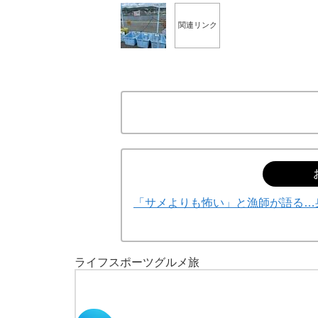
関連リンク
「サメよりも怖い」と漁師が語る…
ライフ
スポーツ
グルメ
旅