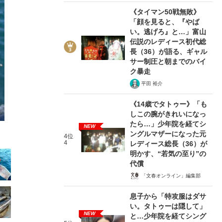
《タイマン50戦無敗》
「顔を見ると、『やば
い。逃げろ』と…」富山
伝説のレディース初代総
長（36）が語る、ギャル
サー制圧と朝までのバイ
6/22
ク暴走
平田 裕介
《14歳でタトゥー》「も
しこの腕がきれいになっ
たら…」少年院を経てシ
NEW
ングルマザーになった元
4位
4
レディース総長（36）が
明かす、“若気の至り”の
代償
「文春オンライン」編集部
息子から「特攻服はダサ
い。タトゥーは隠して」
NEW
と…少年院を経てシング