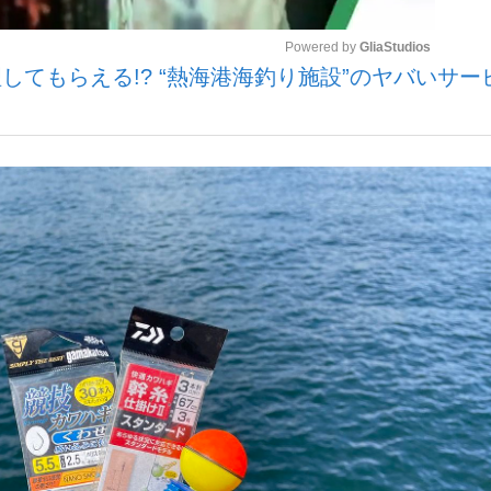
Powered by 
GliaStudios
てもらえる!? “熱海港海釣り施設”のヤバいサー
Mute
手が証言した“NPB聞...
「クマが悪者扱いされているの
キングの誕生
もっと見る
カー日本代表・森保一監督...