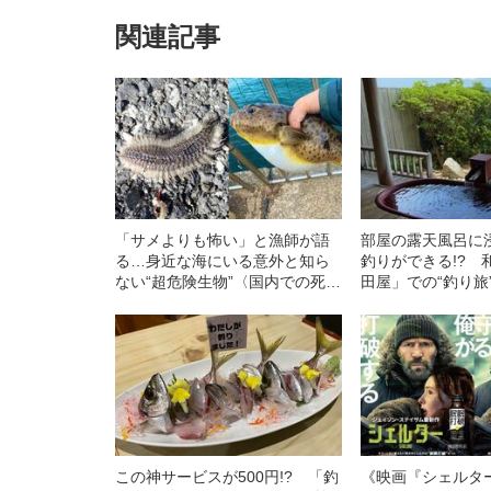
関連記事
「サメよりも怖い」と漁師が語
部屋の露天風呂に
る…身近な海にいる意外と知ら
釣りができる!? 
ない“超危険生物”〈国内での死亡
田屋」での“釣り旅
事例も〉
この神サービスが500円!? 「釣
《映画『シェルタ