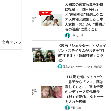
入園式の家族写真をSNS
に投稿→「国へ帰れ」
NEW
と“差別発言”殺到…ケニ
8位
ア人男性と結婚した日本
8
人女性（31）が、“世間か
らの視線”に思うこと
小泉 なつみ
で文春オンラ
《映画『シェルター』》ジェイ
PR
ソン・ステイサムがお盆を“打
破”する!!《「眠眠打破」コラ
ボ》
週刊文春CINEMAオンライン編集部
《14歳で指にタトゥー》
「息子から『ママ、腕は
隠して』と…」富山伝説
9位
のレディース初代総長
9
（36）が語る、タトゥー
を入れた後悔
平田 裕介