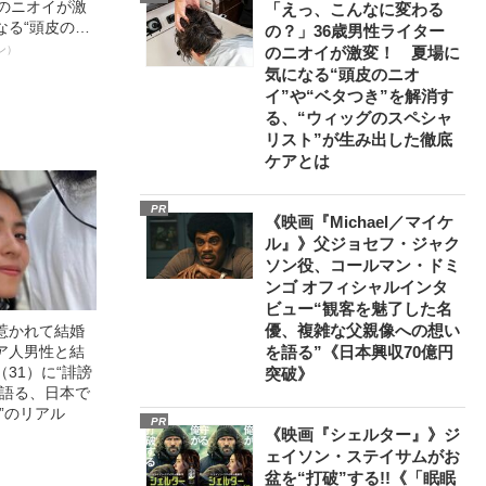
ーのニオイが激
「えっ、こんなに変わる
なる“頭皮のニ
の？」36歳男性ライター
”を解消す
ン）
のニオイが激変！ 夏場に
スペシャリス
気になる“頭皮のニオ
徹底ケアとは
イ”や“ベタつき”を解消す
る、“ウィッグのスペシャ
リスト”が生み出した徹底
ケアとは
PR
《映画『Michael／マイケ
ル』》父ジョセフ・ジャク
ソン役、コールマン・ドミ
ンゴ オフィシャルインタ
ビュー“観客を魅了した名
優、複雑な父親像への想い
惹かれて結婚
ア人男性と結
を語る”《日本興収70億円
31）に“誹謗
突破》
が語る、日本で
”のリアル
PR
《映画『シェルター』》ジ
ェイソン・ステイサムがお
盆を“打破”する!!《「眠眠