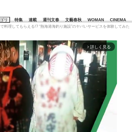
ゴリ
特集
連載
週刊文春
文藝春秋
WOMAN
CINEMA
手で料理してもらえる!? “熱海港海釣り施設”のヤバいサービスを体験してみた
キーワード入力
ス
エンタメ
ライフ
ビジネス
詳しく見る
arrow_forward_ios
ーワードタグ一覧
山凌輝
#高市早苗
#後藤真希
#森岡毅
#城彰二
#内田有紀
#亀和田武
て明かした日本代表監督に...
「最悪の空気のまま解散」W
私のあのとき