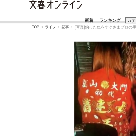
新着
ランキング
カテ
TOP
ライフ
記事
[写真]釣った魚をすぐさまプロの
スクープ
ニュー
おすすめのキ
#藤田晋
#三
#玉木雄一郎
「90%は失敗する。でも…」本田圭佑が初め
終戦から81年