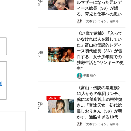
5位
ルマザーになった元レデ
5
ィース総長（36）が語
る、育児と仕事への思い
「文春オンライン」編集部
《17歳で逮捕》「入って
いなければ人を殺してい
た」富山の伝説的レディ
ース初代総長（36）が告
6位
6
白する、女子少年院での
独房生活と“ヤンキーの更
生”
平田 裕介
例
《富山・伝説の暴走族》
11人からの集団リンチ、
NEW
腕に10箇所以上の根性焼
7位
き…「音速天女」初代総
7
長しおりさん（36）が明
かす、過酷すぎる10代
「文春オンライン」編集部