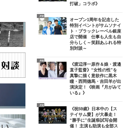
打破」コラボ》
PR
オープン1周年を記念した
特別イベントがサムソナイ
ト・ブラックレーベル銀座
店で開催 仕事も人生も自
分らしく～笑顔あふれる特
別対談～
PR
《渡辺淳一原作＆娘・渡邉
直子監督》“女性の性”を
真摯に描く意欲作に黒木
瞳・西岡德馬・吉田羊が出
演決定！《映画『月がみて
いる』》
PR
《祝59歳》日本中の【ス
テイサム愛】が大暴走！
“勝手に”生誕祭試写会開
催！ 主演も助演も全部ス