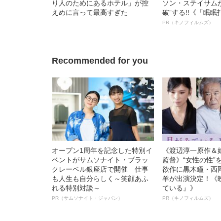
り人のためにあるホテル」が控
ソン・ステイサム
えめに言って最高すぎた
破”する!!《「眠
ボ》
PR（キノフィルムズ）
Recommended for you
オープン1周年を記念した特別イ
《渡辺淳一原作＆
ベントがサムソナイト・ブラッ
監督》“女性の性”
クレーベル銀座店で開催 仕事
欲作に黒木瞳・西
も人生も自分らしく～笑顔あふ
羊が出演決定！《
れる特別対談～
ている』》
PR（サムソナイト・ジャパン）
PR（キノフィルムズ）