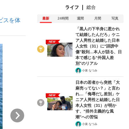
ライフ
総合
最新
24時間
週間
月間
写真
ビスを体
「黒人の下半身に惹かれ
て結婚したんだろ」ケニ
ア人男性と結婚した日本
NEW
人女性（31）に“誹謗中
が悲しい」『北の国から』倉本聰氏（91...
を、目撃せよ。
傷”殺到…本人が語る、日
本で感じる“外国人差
別”のリアル
小泉 なつみ
日本の若者から突然「大
麻売ってない？」と言わ
れ…「侮辱だし差別」ケ
NEW
ニア人男性と結婚した日
本人女性（31）が明か
す、“排外主義的な風
次
潮”への苦悩
小泉 なつみ