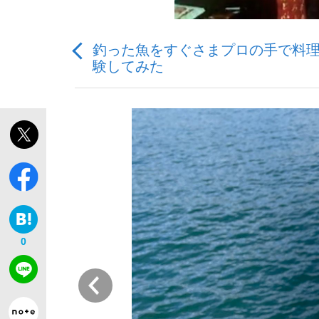
釣った魚をすぐさまプロの手で料理し
観る将棋、読む将棋
験してみた
「敗因分析は一切聞かれなかった」侍ジャパン選
いまさら聞けない資産運用のすべて
0
前
「目標達成できなかったからと言って…」サッ