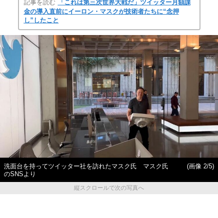
記事を読む
「これは第三次世界大戦だ」ツイッター月額課
金の導入直前にイーロン・マスクが技術者たちに“念押
し”したこと
洗面台を持ってツイッター社を訪れたマスク氏 マスク氏
(画像 2/5)
のSNSより
縦スクロールで次の写真へ