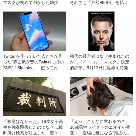
マスクが初めて明かした幼少期
それでも「月額980円」を払う理
の壮絶ないじめ、虐待
由 《『SPY×FAMILY』の作者
も困惑》
Twitterを作っていた人たちが作
稀代の経営者はなぜ生まれたの
った“雰囲気が昔のTwitterっぽい
か…『イーロン・マスク』決定
SNS”「Bluesky」…使ってわか
的評伝、9月12日に世界同時発
った“機能と懸念”
売！
「殺意はなかった」19歳女子高
「えっ、こんなに変わるの？」
生を強姦殺害したのになぜ…裁
36歳男性ライターのニオイが激
判所と検察が対立した「驚きの
変！ 夏場に気になる“頭皮のニ