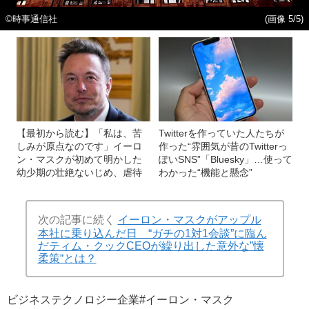
©時事通信社
(画像 5/5)
【最初から読む】「私は、苦
Twitterを作っていた人たちが
しみが原点なのです」イーロ
作った“雰囲気が昔のTwitterっ
ン・マスクが初めて明かした
ぽいSNS”「Bluesky」…使って
幼少期の壮絶ないじめ、虐待
わかった“機能と懸念”
次の記事に続く
イーロン・マスクがアップル
本社に乗り込んだ日 “ガチの1対1会談”に臨ん
だティム・クックCEOが繰り出した意外な”懐
柔策“とは？
ビジネス
テクノロジー
企業
#イーロン・マスク