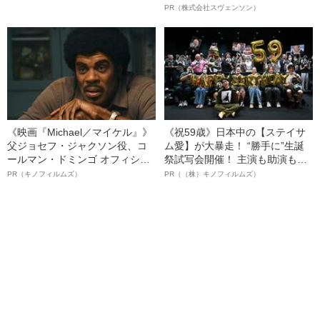
判決」（昭和42年の事件）
オイ”や“ベタつき”を解消す
PR（株式会社スヴェンソン）
る、“ウィッグのスペシャリス
ト”が生み出した徹底ケアとは
《映画『Michael／マイケル』》
《祝59歳》日本中の【ステイサ
父ジョセフ・ジャクソン役、コ
ム愛】が大暴走！ “勝手に”生誕
ールマン・ドミンゴ オフィシャ
祭試写会開催！ 主演も助演も全
ルインタビュー“観客を魅了した
部ステイサム！「ステサミー
PR（キノフィルムズ）
PR（（株）キノフィルムズ）
名優、複雑な父親像への想いを
賞」爆誕！【応募総数941票 全
語る”《日本興収70億円突破》
54作品の栄冠に輝いた作品とは
ー!?】