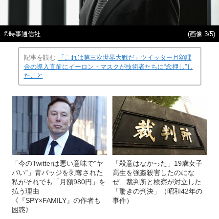
©時事通信社
(画像 3/5)
記事を読む
「これは第三次世界大戦だ」ツイッター月額課
金の導入直前にイーロン・マスクが技術者たちに“念押し”し
たこと
「今のTwitterは悪い意味で”ヤ
「殺意はなかった」19歳女子
バい”」青バッジを剥奪された
高生を強姦殺害したのにな
私がそれでも「月額980円」を
ぜ…裁判所と検察が対立した
払う理由
「驚きの判決」（昭和42年の
《『SPY×FAMILY』の作者も
事件）
困惑》