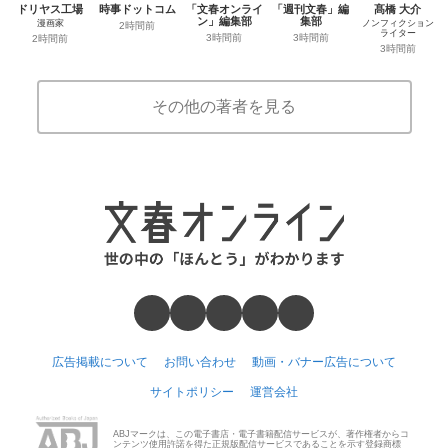
ドリヤス工場
時事ドットコム
「文春オンライ
「週刊文春」編
髙橋 大介
ン」編集部
集部
漫画家
ノンフィクション
2時間前
ライター
3時間前
3時間前
2時間前
3時間前
その他の著者を見る
広告掲載について
お問い合わせ
動画・バナー広告について
サイトポリシー
運営会社
ABJマークは、この電子書店・電子書籍配信サービスが、著作権者からコ
ンテンツ使用許諾を得た正規版配信サービスであることを示す登録商標