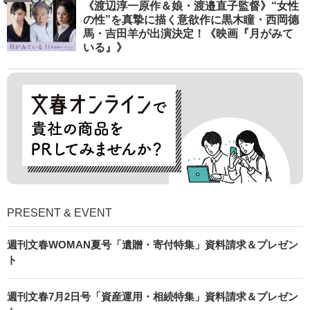
《渡辺淳一原作＆娘・渡邉直子監督》“女性
の性”を真摯に描く意欲作に黒木瞳・西岡德
馬・吉田羊が出演決定！《映画『月がみて
いる』》
PRESENT & EVENT
週刊文春WOMAN夏号「遺贈・寄付特集」資料請求＆プレゼン
ト
週刊文春7月2日号「資産運用・相続特集」資料請求＆プレゼン