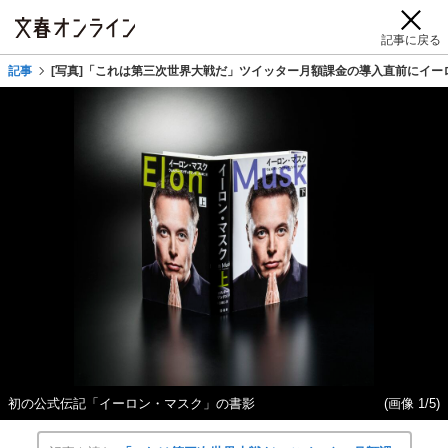
記事に戻る
記事
[写真]「これは第三次世界大戦だ」ツイッター月額課金の導入直前にイー
初の公式伝記「イーロン・マスク」の書影
(画像 1/5)