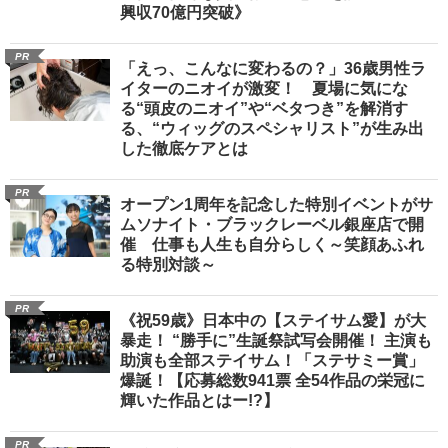
興収70億円突破》
PR
「えっ、こんなに変わるの？」36歳男性ラ
イターのニオイが激変！ 夏場に気にな
る“頭皮のニオイ”や“ベタつき”を解消す
る、“ウィッグのスペシャリスト”が生み出
した徹底ケアとは
PR
オープン1周年を記念した特別イベントがサ
ムソナイト・ブラックレーベル銀座店で開
催 仕事も人生も自分らしく～笑顔あふれ
る特別対談～
PR
《祝59歳》日本中の【ステイサム愛】が大
暴走！ “勝手に”生誕祭試写会開催！ 主演も
助演も全部ステイサム！「ステサミー賞」
爆誕！【応募総数941票 全54作品の栄冠に
輝いた作品とはー!?】
PR