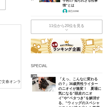
手村の“知られざる性事
情”とは
辰巳JUNK
11位から20位を見る
SPECIAL
PR
「えっ、こんなに変わる
で文春オンラ
の？」36歳男性ライター
のニオイが激変！ 夏場に
気になる“頭皮のニオ
イ”や“ベタつき”を解消す
る、“ウィッグのスペシャ