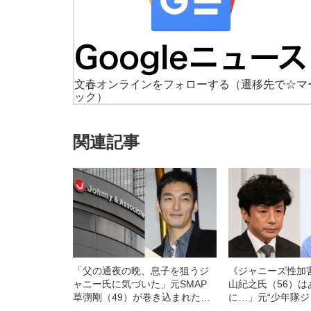
文春オンラインをフォローする
（遷移先で☆マ
ック）
関連記事
「父の通夜の晩、息子を狙うジ
《ジャニーズ性加
ャニー氏に気づいた」元SMAP
山紀之氏（56）は
草彅剛（49）が巻き込まれた
に…」元“少年隊ジ
「ジャニーズ性加害問題」の“数
の実名・顔出し告