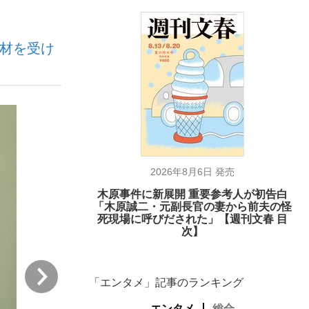
取材を受け
む将棋
った」侍ジャパン選手が証言した“NPB聞...
2026年8月6日 発売
木原事件に新展開 重要参考人が初告白
「木原誠二・元副長官の妻から前夫の怪
死現場に呼びだされた」【週刊文春 目
次】
次
「エンタメ」記事のランキング
エンタメ
総合