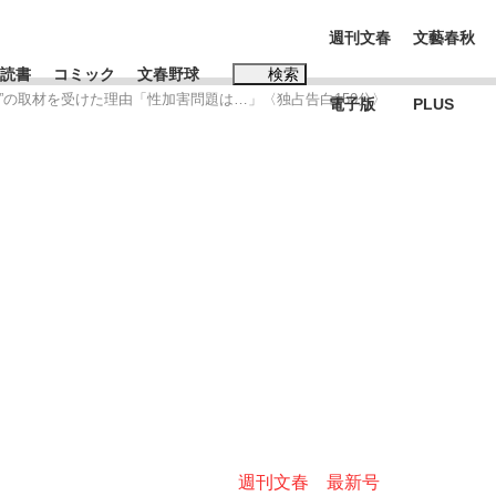
週刊文春
文藝春秋
読書
コミック
文春野球
検索
刊文春”の取材を受けた理由「性加害問題は…」〈独占告白150分〉
電子版
PLUS
インタビュー
読書
#松田聖子
本田圭佑が初めて明かした日本代表監督に...
K-POPアイドルたち
週刊文春 最新号