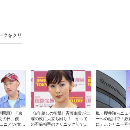
ークをクリ
害問題》「東
《6年越しの衝撃》斉藤由貴が土
嵐・櫻井翔らニュ
あの日、僕
曜の夜に大立ち回り！ かつて
ーへの起用で「必
ュニア”が覚悟
の不倫相手のクリニック前で泣
に」…ジャニー喜
白！「生温か
き叫び、警察出動の騒動を起こ
害問題とテレビ局の