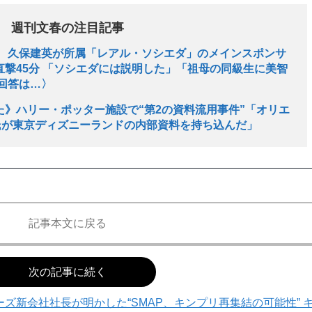
週刊文春の注目記事
》 久保建英が所属「レアル・ソシエダ」のメインスポンサ
撃45分 「ソシエダには説明した」「祖母の同級生に美智
回答は…〉
》ハリー・ポッター施設で“第2の資料流用事件”「オリエ
氏が東京ディズニーランドの内部資料を持ち込んだ」
記事本文に戻る
次の記事に続く
ズ新会社社長が明かした“SMAP、キンプリ再集結の可能性” 