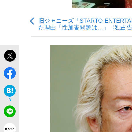
旧ジャニーズ「STARTO ENTER
た理由「性加害問題は…」〈独占告
「最悪の空気のまま解散」WBC日本代表“敗戦
私のあのとき、私のいま
3
「クマが悪者扱いされているのが悲しい」『北
キングの誕生を、目撃せよ。