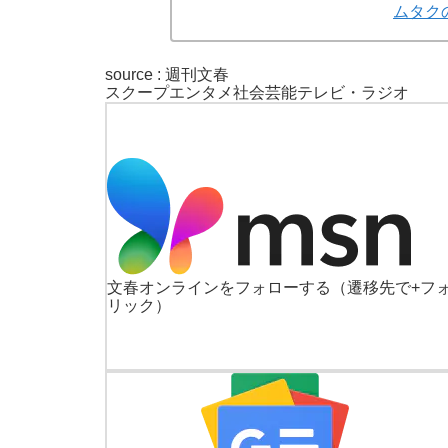
ムタク
source :
週刊文春
スクープ
エンタメ
社会
芸能
テレビ・ラジオ
文春オンラインをフォローする
（遷移先で+フ
リック）