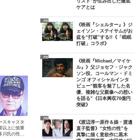
リスト”が生み出した徹底
ケアとは
PR
《映画『シェルター』》ジ
ェイソン・ステイサムがお
盆を“打破”する!!《「眠眠
打破」コラボ》
PR
《映画『Michael／マイケ
ル』》父ジョセフ・ジャク
ソン役、コールマン・ドミ
ンゴ オフィシャルインタ
ビュー“観客を魅了した名
優、複雑な父親像への想い
を語る”《日本興収70億円
突破》
PR
ースキャスタ
《渡辺淳一原作＆娘・渡邉
要以上に慎重
直子監督》“女性の性”を
多川氏の性加
真摯に描く意欲作に黒木
“検証”