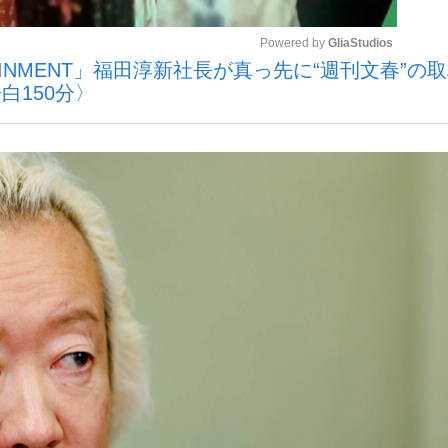
Powered by 
GliaStudios
TAINMENT」福田淳新社長が真っ先に“週刊文春”の
観る将棋、読
白150分〉
Mute
”の真実 選手が明かす...
「敗因分析は一切聞かれなか
の国から』倉本聰氏（91...