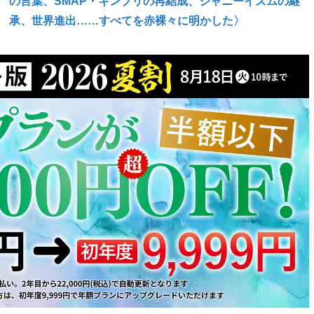
の言葉、SMAP・キンプリの再結成、ジャニーイズムの継
承、世界進出……すべてを赤裸々に明かした〉