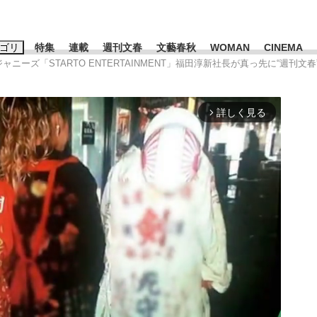
ゴリ
特集
連載
週刊文春
文藝春秋
WOMAN
CINEMA
ジャニーズ「STARTO ENTERTAINMENT」福田淳新社長が真っ先に“週
キーワード入力
ス
エンタメ
ライフ
ビジネス
詳しく見る
arrow_forward_ios
ーワードタグ一覧
山凌輝
#高市早苗
#後藤真希
#森岡毅
#城彰二
#内田有紀
#亀和田武
み会、JIN→伊豆の...
「90%は失敗する。でも…」
日本生まれの