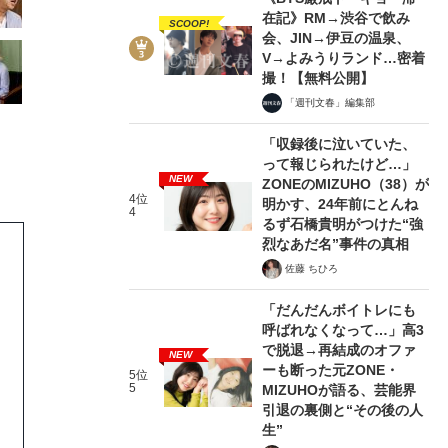
在記》RM→渋谷で飲み
SCOOP!
会、JIN→伊豆の温泉、
V→よみうりランド…密着
撮！【無料公開】
「週刊文春」編集部
「収録後に泣いていた、
って報じられたけど…」
NEW
ZONEのMIZUHO（38）が
4位
明かす、24年前にとんね
4
るず石橋貴明がつけた“強
烈なあだ名”事件の真相
佐藤 ちひろ
「だんだんボイトレにも
呼ばれなくなって…」高3
で脱退→再結成のオファ
NEW
ーも断った元ZONE・
5位
5
MIZUHOが語る、芸能界
引退の裏側と“その後の人
生”