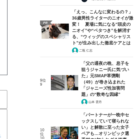
「えっ、こんなに変わるの？」
36歳男性ライターのニオイが激
PR
変！ 夏場に気になる“頭皮の
ニオイ”や“ベタつき”を解消す
る、“ウィッグのスペシャリス
ト”が生み出した徹底ケアとは
二瓶 仁志
「父の通夜の晩、息子を
狙うジャニー氏に気づい
た」元SMAP草彅剛
9位
（49）が巻き込まれた
9
「ジャニーズ性加害問
題」の“数奇な因縁”
山本 雲丹
「パートナーが一晩中セ
ックスしていて寝られな
い」と解散に至った女子
10
ペアも…オリンピック選
位
キ
10