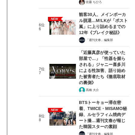
佐藤 ちひろ
観客30人、メインボーカ
NEW
ル脱退…M!LKが「ポスト
6位
嵐」に上り詰めるまでの
6
12年《ブレイク秘話》
「週刊文春」編集部
「近藤真彦が使っていた
部屋で…」「性器を握ら
される」ジャニー喜多川
7位
による性加害、語り始め
7
た被害者たち《徹底取材
の裏側》
髙橋 大介
BTSトーキョー滞在密
着、TWICE・MISAMO秘
NEW
録、ルセラフィム焼肉デ
8位
8
ート撮…週刊文春が報じ
た韓国スターの素顔
「週刊文春」編集部