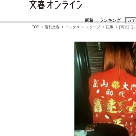
新着
ランキング
カテ
TOP
週刊文春
エンタメ
スクープ
記事
[写真]旧
スクープ
ニュー
おすすめのキ
#藤田晋
#三
#玉木雄一郎
《BTS厳戒トーキョー滞在記》RM→渋谷で飲
終戦から81年