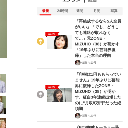
最新
24時間
週間
月間
写真
「再結成するなら5人全員
がいい」「でも、どうし
ても連絡が取れなく
NEW
て…」元ZONE・
2/44
MIZUHO（38）が明かす
「19年ぶりに芸能界復
帰」した本当の理由
佐藤 ちひろ
「印税は1円ももらってい
ません」19年ぶりに芸能
界に復帰したZONE・
NEW
MIZUHO（38）が明か
す、紅白3年連続出場した
のに“月収8万円”だった絶
頂期
佐藤 ちひろ
《BTS厳戒トーキョー滞