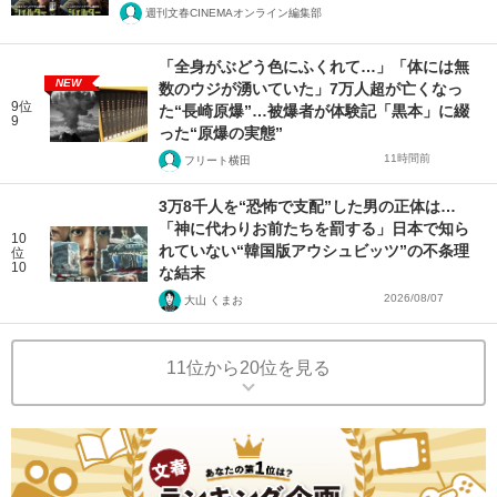
週刊文春CINEMAオンライン編集部
「全身がぶどう色にふくれて…」「体には無
NEW
数のウジが湧いていた」7万人超が亡くなっ
9位
た“長崎原爆”…被爆者が体験記「黒本」に綴
9
った“原爆の実態”
11時間前
フリート横田
3万8千人を“恐怖で支配”した男の正体は…
「神に代わりお前たちを罰する」日本で知ら
10
れていない“韓国版アウシュビッツ”の不条理
位
10
な結末
2026/08/07
大山 くまお
11位から20位を見る