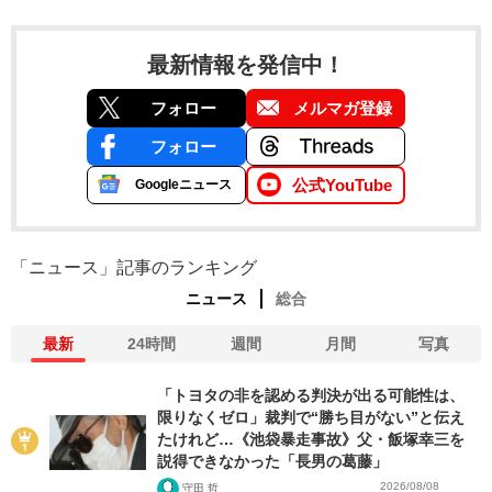
最新情報を発信中！
フォロー
メルマガ登録
フォロー
公式YouTube
Googleニュース
「ニュース」記事のランキング
ニュース
総合
最新
24時間
週間
月間
写真
「トヨタの非を認める判決が出る可能性は、
限りなくゼロ」裁判で“勝ち目がない”と伝え
たけれど…《池袋暴走事故》父・飯塚幸三を
説得できなかった「長男の葛藤」
2026/08/08
守田 哲