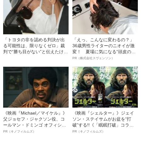
「トヨタの非を認める判決が出
「えっ、こんなに変わるの？」
る可能性は、限りなくゼロ」裁
36歳男性ライターのニオイが激
判で“勝ち目がない”と伝えたけれ
変！ 夏場に気になる“頭皮のニ
ど…《池袋暴走事故》父・飯塚
オイ”や“ベタつき”を解消す
PR（株式会社スヴェンソン）
幸三を説得できなかった「長男
る、“ウィッグのスペシャリス
の葛藤」
ト”が生み出した徹底ケアとは
《映画『Michael／マイケル』》
《映画『シェルター』》ジェイ
父ジョセフ・ジャクソン役、コ
ソン・ステイサムがお盆を“打
ールマン・ドミンゴ オフィシャ
破”する!!《「眠眠打破」コラ
ルインタビュー“観客を魅了した
ボ》
PR（キノフィルムズ）
PR（キノフィルムズ）
名優、複雑な父親像への想いを