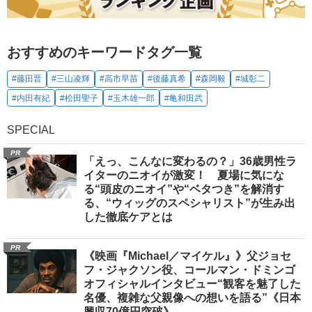
おすすめのキーワードタグ一覧
#藤田晋
#三山凌輝
#高市早苗
#後藤真希
#森岡毅
#城彰二
#内田有紀
#松田聖子
#玉木雄一郎
#亀和田武
SPECIAL
PR
「えっ、こんなに変わるの？」36歳男性ラ
イターのニオイが激変！ 夏場に気にな
る“頭皮のニオイ”や“ベタつき”を解消す
る、“ウィッグのスペシャリスト”が生み出
した徹底ケアとは
PR
《映画『Michael／マイケル』》父ジョセ
フ・ジャクソン役、コールマン・ドミンゴ
オフィシャルインタビュー“観客を魅了した
名優、複雑な父親像への想いを語る”《日本
興収70億円突破》