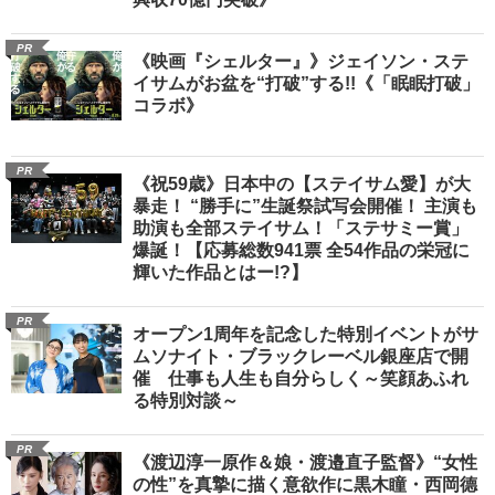
PR
《映画『シェルター』》ジェイソン・ステ
イサムがお盆を“打破”する!!《「眠眠打破」
コラボ》
PR
《祝59歳》日本中の【ステイサム愛】が大
暴走！ “勝手に”生誕祭試写会開催！ 主演も
助演も全部ステイサム！「ステサミー賞」
爆誕！【応募総数941票 全54作品の栄冠に
輝いた作品とはー!?】
PR
オープン1周年を記念した特別イベントがサ
ムソナイト・ブラックレーベル銀座店で開
催 仕事も人生も自分らしく～笑顔あふれ
る特別対談～
PR
《渡辺淳一原作＆娘・渡邉直子監督》“女性
の性”を真摯に描く意欲作に黒木瞳・西岡德