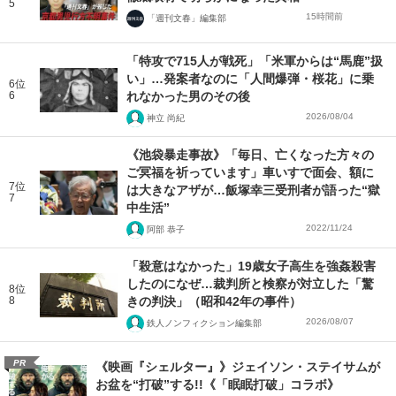
5
15時間前
「週刊文春」編集部
「特攻で715人が戦死」「米軍からは“馬鹿”扱
い」…発案者なのに「人間爆弾・桜花」に乗
6位
6
れなかった男のその後
2026/08/04
神立 尚紀
《池袋暴走事故》「毎日、亡くなった方々の
ご冥福を祈っています」車いすで面会、額に
7位
は大きなアザが…飯塚幸三受刑者が語った“獄
7
中生活”
2022/11/24
阿部 恭子
「殺意はなかった」19歳女子高生を強姦殺害
したのになぜ…裁判所と検察が対立した「驚
8位
8
きの判決」（昭和42年の事件）
2026/08/07
鉄人ノンフィクション編集部
PR
《映画『シェルター』》ジェイソン・ステイサムが
お盆を“打破”する!!《「眠眠打破」コラボ》