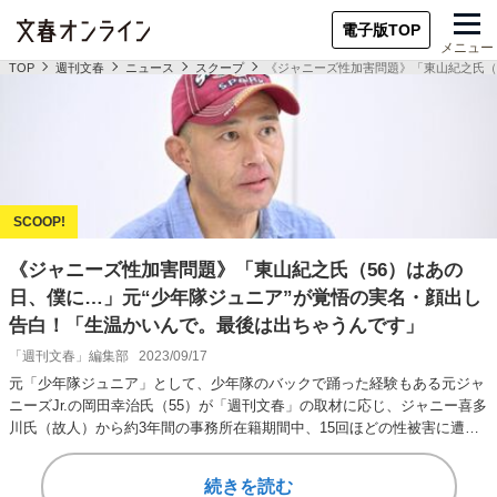
電子版TOP
メニュー
TOP
週刊文春
ニュース
スクープ
《ジャニーズ性加害問題》「東山紀之氏（
《ジャニーズ性加害問題》「東山紀之氏（56）はあの
日、僕に…」元“少年隊ジュニア”が覚悟の実名・顔出し
告白！「生温かいんで。最後は出ちゃうんです」
「週刊文春」編集部
2023/09/17
元「少年隊ジュニア」として、少年隊のバックで踊った経験もある元ジャ
ニーズJr.の岡田幸治氏（55）が「週刊文春」の取材に応じ、ジャニー喜多
川氏（故人）から約3年間の事務所在籍期間中、15回ほどの性被害に遭っ
たと告発…
続きを読む