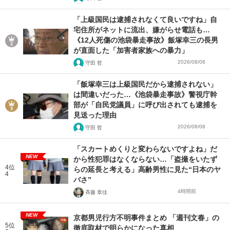
「上級国民は逮捕されなくて良いですね」自
宅住所がネットに流出、嫌がらせ電話も…
《12人死傷の池袋暴走事故》飯塚幸三の長男
が直面した「加害者家族への暴力」
2026/08/08
守田 哲
「飯塚幸三は上級国民だから逮捕されない」
は間違いだった…《池袋暴走事故》警視庁幹
部が「自民党議員」に呼び出されても逮捕を
見送った理由
2026/08/08
守田 哲
「スカートめくりと変わらないですよね」だ
NEW
から性犯罪はなくならない…「盗撮をいたず
4位
らの延長と考える」高齢男性に見た“日本のヤ
4
バさ”
4時間前
斉藤 章佳
NEW
京都男児行方不明事件まとめ 「週刊文春」の
5位
徹底取材で明らかになった真相