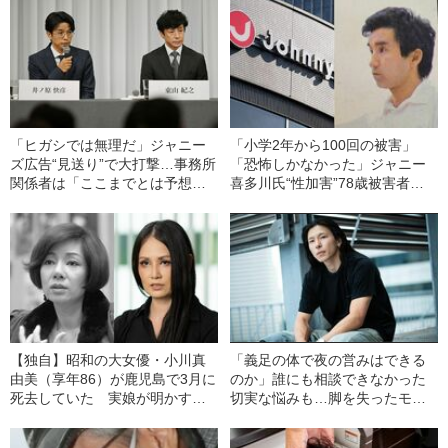
「ヒガシでは無理だ」ジャニー
「小学2年から100回の被害」
ズ広告“見送り”で大打撃…事務所
「恐怖しかなかった」ジャニー
関係者は「ここまでとは予想し
喜多川氏“性加害”78歳被害者の
ていなかった。一気にイメージ
告白「後ろは痛みを感じて、無
が…」
理やり入ってこようとするか
ら……」《ジャニーズ事務所が
記者会見》
【独自】昭和の大女優・小川真
「義足の体で夜の営みはできる
由美（享年86）が鹿児島で3月に
のか」誰にも相談できなかった
死去していた 実娘が明かす
切実な悩みも…脚を失ったモデ
「毒母」の素顔と空白の晩年
ル・かわけい（28）が「ずっと
運がいい」と言えるワケ