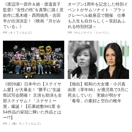
《渡辺淳一原作＆娘・渡邉直子
オープン1周年を記念した特別イ
監督》“女性の性”を真摯に描く意
ベントがサムソナイト・ブラッ
欲作に黒木瞳・西岡德馬・吉田
クレーベル銀座店で開催 仕事
羊が出演決定！《映画『月がみ
も人生も自分らしく～笑顔あふ
ている』》
れる特別対談～
PR（キノフィルムズ）
PR（サムソナイト・ジャパン）
《祝59歳》日本中の【ステイサ
【独自】昭和の大女優・小川真
ム愛】が大暴走！ “勝手に”生誕
由美（享年86）が鹿児島で3月に
祭試写会開催！ 主演も助演も全
死去していた 実娘が明かす
部ステイサム！「ステサミー
「毒母」の素顔と空白の晩年
賞」爆誕！【応募総数941票 全
54作品の栄冠に輝いた作品とは
ー!?】
PR（（株）キノフィルムズ）