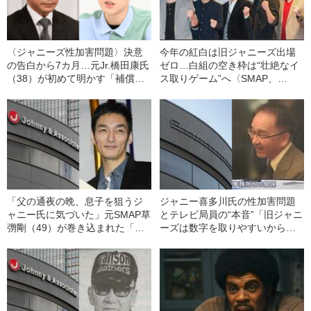
〈ジャニーズ性加害問題〉決意
​​今年の紅白は旧ジャニーズ出場
の告白から7カ月…元Jr.橋田康氏
ゼロ…白組の空き枠は“壮絶なイ
（38）が初めて明かす「補償を
ス取りゲーム”へ〈SMAP、
受けました」
TOKIO、嵐の“黄金時代”〉
「父の通夜の晩、息子を狙うジ
ジャニー喜多川氏の性加害問題
ャニー氏に気づいた」元SMAP草
とテレビ局員の“本音”「旧ジャニ
彅剛（49）が巻き込まれた「ジ
ーズは数字を取りやすいから。
ャニーズ性加害問題」の“数奇な
社内評価が高まるから」
因縁”