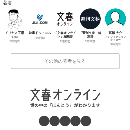
著者
ドリヤス工場
時事ドットコム
「文春オンライ
「週刊文春」編
髙橋 大介
ン」編集部
集部
漫画家
ノンフィクション
2時間前
ライター
3時間前
3時間前
2時間前
3時間前
その他の著者を見る