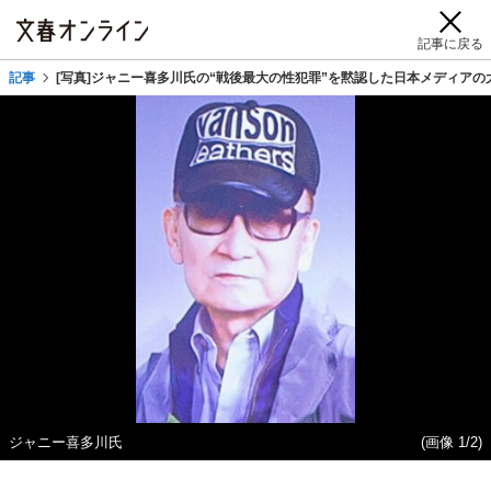
記事に戻る
記事
[写真]ジャニー喜多川氏の“戦後最大の性犯罪”を黙認した日本メディアの
ジャニー喜多川氏
(画像 1/2)