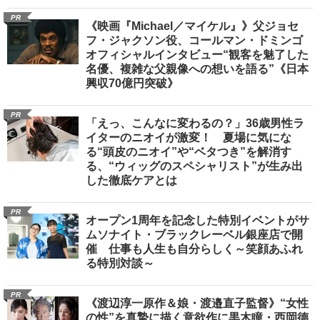
PR
《映画『Michael／マイケル』》父ジョセ
フ・ジャクソン役、コールマン・ドミンゴ
オフィシャルインタビュー“観客を魅了した
名優、複雑な父親像への想いを語る”《日本
興収70億円突破》
PR
「えっ、こんなに変わるの？」36歳男性ラ
イターのニオイが激変！ 夏場に気にな
る“頭皮のニオイ”や“ベタつき”を解消す
る、“ウィッグのスペシャリスト”が生み出
した徹底ケアとは
PR
オープン1周年を記念した特別イベントがサ
ムソナイト・ブラックレーベル銀座店で開
催 仕事も人生も自分らしく～笑顔あふれ
る特別対談～
PR
《渡辺淳一原作＆娘・渡邉直子監督》“女性
の性”を真摯に描く意欲作に黒木瞳・西岡德