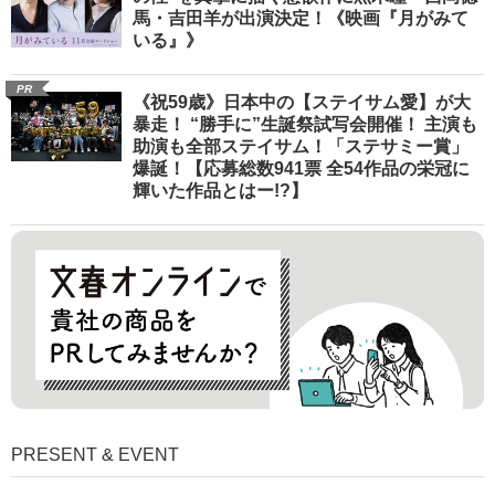
馬・吉田羊が出演決定！《映画『月がみて
いる』》
PR
《祝59歳》日本中の【ステイサム愛】が大
暴走！ “勝手に”生誕祭試写会開催！ 主演も
助演も全部ステイサム！「ステサミー賞」
爆誕！【応募総数941票 全54作品の栄冠に
輝いた作品とはー!?】
PRESENT & EVENT