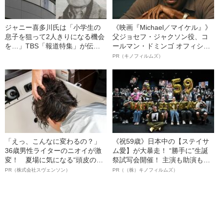
ジャニー喜多川氏は「小学生の
《映画『Michael／マイケル』》
息子を狙って2人きりになる機会
父ジョセフ・ジャクソン役、コ
を…」TBS「報道特集」が伝え
ールマン・ドミンゴ オフィシャ
た“被害者たちの本音”
ルインタビュー“観客を魅了した
PR（キノフィルムズ）
名優、複雑な父親像への想いを
語る”《日本興収70億円突破》
「えっ、こんなに変わるの？」
《祝59歳》日本中の【ステイサ
36歳男性ライターのニオイが激
ム愛】が大暴走！ “勝手に”生誕
変！ 夏場に気になる“頭皮のニ
祭試写会開催！ 主演も助演も全
オイ”や“ベタつき”を解消す
部ステイサム！「ステサミー
PR（株式会社スヴェンソン）
PR（（株）キノフィルムズ）
る、“ウィッグのスペシャリス
賞」爆誕！【応募総数941票 全
ト”が生み出した徹底ケアとは
54作品の栄冠に輝いた作品とは
ー!?】