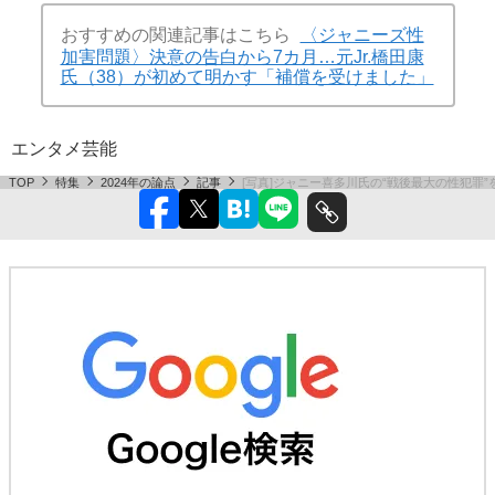
おすすめの関連記事はこちら
〈ジャニーズ性
加害問題〉決意の告白から7カ月…元Jr.橋田康
氏（38）が初めて明かす「補償を受けました」
エンタメ
芸能
TOP
特集
2024年の論点
記事
[写真]ジャニー喜多川氏の“戦後最大の性犯罪