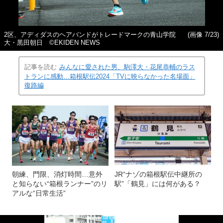
2区、アディダスのヘアバンドがトレードマークの青山学院
(画像 7/23)
大・黒田朝日 ©EKIDEN NEWS
記事を読む
みんなに愛された男、駒澤大・花尾恭輔のラス
トランに感動…箱根駅伝2024「TVに映らなかった名場面」
復路編
朝練、門限、消灯時間…意外
JR“ナゾの箱根駅伝中継所の
と知らない“箱根ランナー”のリ
駅”「鶴見」には何がある？
アルな“日常生活”