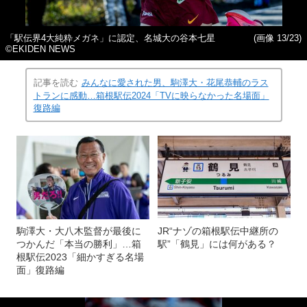
「駅伝界4大純粋メガネ」に認定、名城大の谷本七星
(画像 13/23)
©EKIDEN NEWS
記事を読む
みんなに愛された男、駒澤大・花尾恭輔のラス
トランに感動…箱根駅伝2024「TVに映らなかった名場面」
復路編
駒澤大・大八木監督が最後に
JR“ナゾの箱根駅伝中継所の
つかんだ「本当の勝利」…箱
駅”「鶴見」には何がある？
根駅伝2023「細かすぎる名場
面」復路編