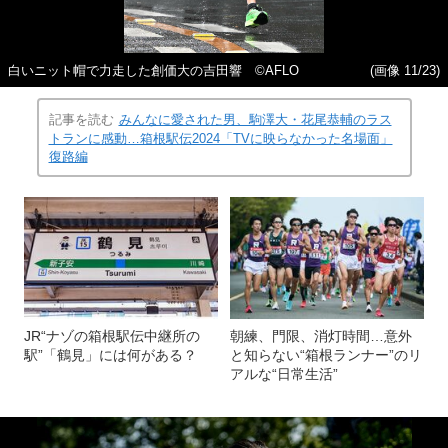
白いニット帽で力走した創価大の吉田響 ©️AFLO
(画像 11/23)
記事を読む
みんなに愛された男、駒澤大・花尾恭輔のラス
トランに感動…箱根駅伝2024「TVに映らなかった名場面」
復路編
JR“ナゾの箱根駅伝中継所の
朝練、門限、消灯時間…意外
駅”「鶴見」には何がある？
と知らない“箱根ランナー”のリ
アルな“日常生活”