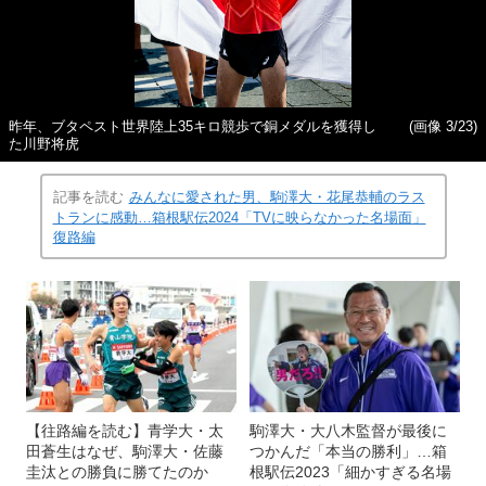
昨年、ブタペスト世界陸上35キロ競歩で銅メダルを獲得し
(画像 3/23)
た川野将虎
記事を読む
みんなに愛された男、駒澤大・花尾恭輔のラス
トランに感動…箱根駅伝2024「TVに映らなかった名場面」
復路編
【往路編を読む】青学大・太
駒澤大・大八木監督が最後に
田蒼生はなぜ、駒澤大・佐藤
つかんだ「本当の勝利」…箱
圭汰との勝負に勝てたのか
根駅伝2023「細かすぎる名場