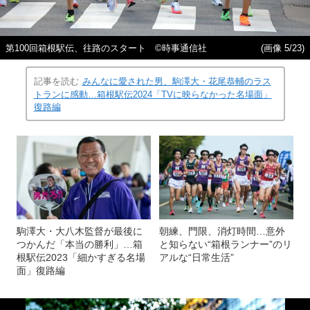
第100回箱根駅伝、往路のスタート ©️時事通信社
(画像 5/23)
記事を読む
みんなに愛された男、駒澤大・花尾恭輔のラス
トランに感動…箱根駅伝2024「TVに映らなかった名場面」
復路編
駒澤大・大八木監督が最後に
朝練、門限、消灯時間…意外
つかんだ「本当の勝利」…箱
と知らない“箱根ランナー”のリ
根駅伝2023「細かすぎる名場
アルな“日常生活”
面」復路編