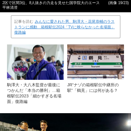
2区で区間3位、8人抜きの力走を見せた国学院大のエース
(画像 19/23)
平林清澄
記事を読む
みんなに愛された男、駒澤大・花尾恭輔のラス
トランに感動…箱根駅伝2024「TVに映らなかった名場面」
復路編
駒澤大・大八木監督が最後に
JR“ナゾの箱根駅伝中継所の
つかんだ「本当の勝利」…箱
駅”「鶴見」には何がある？
根駅伝2023「細かすぎる名場
面」復路編