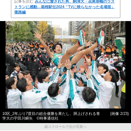
記事を読む
みんなに愛された男、駒澤大・花尾恭輔のラス
トランに感動…箱根駅伝2024「TVに映らなかった名場面」
復路編
10区_2年ぶり7度目の総合優勝を果たし、胴上げされる青
(画像 2/23)
学大の宇田川瞬矢 ©️時事通信社
縦スクロールで次の写真へ