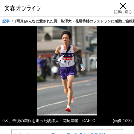
記事に戻る
記事
[写真]みんなに愛された男、駒澤大・花尾恭輔のラストランに感動…箱根駅
9区、最後の箱根を走った駒澤大・花尾恭輔 ©️AFLO
(画像 1/23)