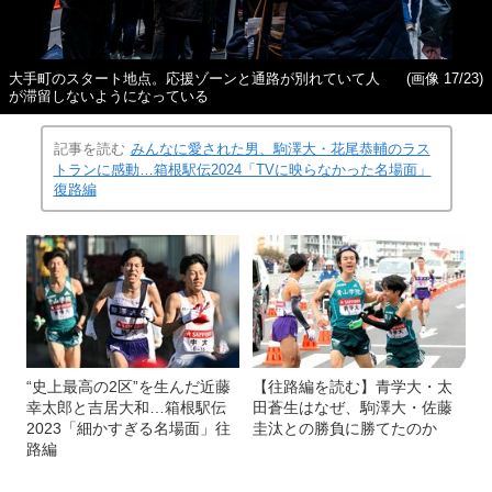
大手町のスタート地点。応援ゾーンと通路が別れていて人
(画像 17/23)
が滞留しないようになっている
記事を読む
みんなに愛された男、駒澤大・花尾恭輔のラス
トランに感動…箱根駅伝2024「TVに映らなかった名場面」
復路編
“史上最高の2区”を生んだ近藤
【往路編を読む】青学大・太
幸太郎と吉居大和…箱根駅伝
田蒼生はなぜ、駒澤大・佐藤
2023「細かすぎる名場面」往
圭汰との勝負に勝てたのか
路編