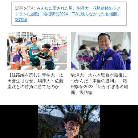
記事を読む
みんなに愛された男、駒澤大・花尾恭輔のラス
トランに感動…箱根駅伝2024「TVに映らなかった名場面」
復路編
【往路編を読む】青学大・太
駒澤大・大八木監督が最後に
田蒼生はなぜ、駒澤大・佐藤
つかんだ「本当の勝利」…箱
圭汰との勝負に勝てたのか
根駅伝2023「細かすぎる名場
面」復路編