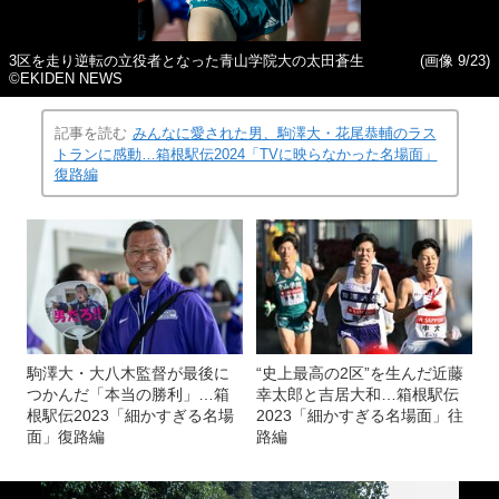
3区を走り逆転の立役者となった青山学院大の太田蒼生
(画像 9/23)
©EKIDEN NEWS
記事を読む
みんなに愛された男、駒澤大・花尾恭輔のラス
トランに感動…箱根駅伝2024「TVに映らなかった名場面」
復路編
駒澤大・大八木監督が最後に
“史上最高の2区”を生んだ近藤
つかんだ「本当の勝利」…箱
幸太郎と吉居大和…箱根駅伝
根駅伝2023「細かすぎる名場
2023「細かすぎる名場面」往
面」復路編
路編