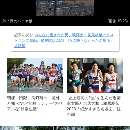
芦ノ湖のベニヤ板
(画像 15/23)
記事を読む
みんなに愛された男、駒澤大・花尾恭輔のラス
トランに感動…箱根駅伝2024「TVに映らなかった名場面」
復路編
朝練、門限、消灯時間…意外
“史上最高の2区”を生んだ近藤
と知らない“箱根ランナー”のリ
幸太郎と吉居大和…箱根駅伝
アルな“日常生活”
2023「細かすぎる名場面」往
路編