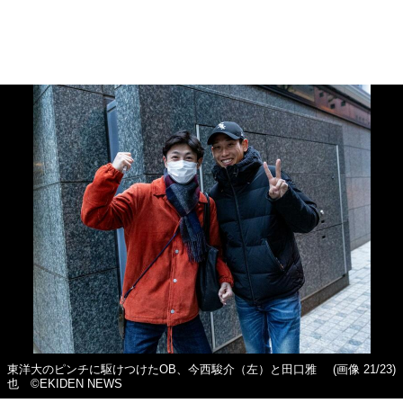
東洋大のピンチに駆けつけたOB、今西駿介（左）と田口雅
(画像 21/23)
也 ©EKIDEN NEWS