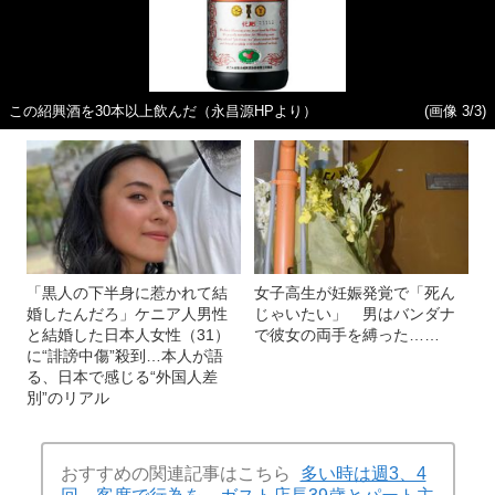
この紹興酒を30本以上飲んだ（永昌源HPより）
(画像 3/3)
「黒人の下半身に惹かれて結
女子高生が妊娠発覚で「死ん
婚したんだろ」ケニア人男性
じゃいたい」 男はバンダナ
と結婚した日本人女性（31）
で彼女の両手を縛った……
に“誹謗中傷”殺到…本人が語
る、日本で感じる“外国人差
別”のリアル
おすすめの関連記事はこちら
多い時は週3、4