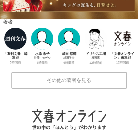
著者
「週刊文春」編
水原 希子
成田 悠輔
ドリヤス工場
「文春オンライ
集部
ン」編集部
俳優・モデル
経済学者
漫画家
5時間前
12時間前
6時間前
6時間前
12時間前
その他の著者を見る