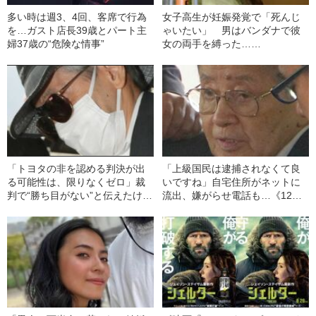
多い時は週3、4回、客席で行為
女子高生が妊娠発覚で「死んじ
を…ガスト店長39歳とパート主
ゃいたい」 男はバンダナで彼
婦37歳の“危険な情事”
女の両手を縛った……
「トヨタの非を認める判決が出
「上級国民は逮捕されなくて良
る可能性は、限りなくゼロ」裁
いですね」自宅住所がネットに
判で“勝ち目がない”と伝えたけれ
流出、嫌がらせ電話も…《12人
ど…《池袋暴走事故》父・飯塚
死傷の池袋暴走事故》飯塚幸三
幸三を説得できなかった「長男
の長男が直面した「加害者家族
の葛藤」
への暴力」