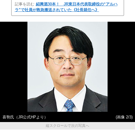
記事を読む
紹興酒30本！ JR東日本代表取締役の“アルハ
ラ”で社員が救急搬送されていた《社長就任へ》
喜㔟氏（JR公式HPより）
(画像 2/3)
縦スクロールで次の写真へ