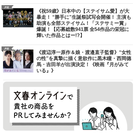
PR
《祝59歳》日本中の【ステイサム愛】が大
暴走！ “勝手に”生誕祭試写会開催！ 主演も
助演も全部ステイサム！「ステサミー賞」
爆誕！【応募総数941票 全54作品の栄冠に
輝いた作品とはー!?】
PR
《渡辺淳一原作＆娘・渡邉直子監督》“女性
の性”を真摯に描く意欲作に黒木瞳・西岡德
馬・吉田羊が出演決定！《映画『月がみて
いる』》