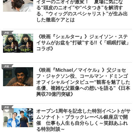
イターのニオイが激変！ 夏場に気にな
る“頭皮のニオイ”や“ベタつき”を解消す
る、“ウィッグのスペシャリスト”が生み出
した徹底ケアとは
PR
《映画『シェルター』》ジェイソン・ステ
イサムがお盆を“打破”する!!《「眠眠打破」
コラボ》
PR
《映画『Michael／マイケル』》父ジョセ
フ・ジャクソン役、コールマン・ドミンゴ
オフィシャルインタビュー“観客を魅了した
名優、複雑な父親像への想いを語る”《日本
興収70億円突破》
PR
オープン1周年を記念した特別イベントがサ
ムソナイト・ブラックレーベル銀座店で開
催 仕事も人生も自分らしく～笑顔あふれ
る特別対談～