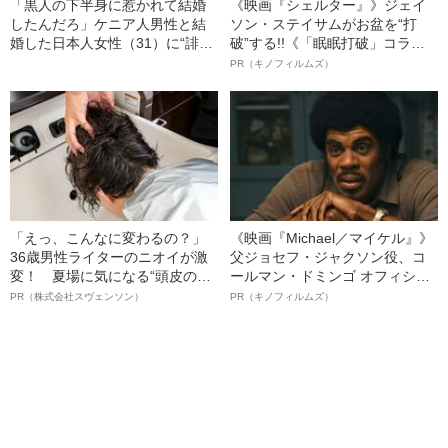
「黒人の下半身に惹かれて結婚
《映画『シェルター』》ジェイ
したんだろ」ケニア人男性と結
ソン・ステイサムがお盆を“打
婚した日本人女性（31）に“誹謗
破”する!!《「眠眠打破」コラ
中傷”殺到…本人が語る、日本で
ボ》
PR（キノフィルムズ）
感じる“外国人差別”のリアル
「えっ、こんなに変わるの？」
《映画『Michael／マイケル』》
36歳男性ライターのニオイが激
父ジョセフ・ジャクソン役、コ
変！ 夏場に気になる“頭皮のニ
ールマン・ドミンゴ オフィシャ
オイ”や“ベタつき”を解消す
ルインタビュー“観客を魅了した
PR（株式会社スヴェンソン）
PR（キノフィルムズ）
る、“ウィッグのスペシャリス
名優、複雑な父親像への想いを
ト”が生み出した徹底ケアとは
語る”《日本興収70億円突破》