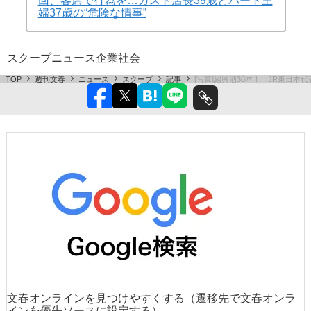
回、客席で行為を…ガスト店長39歳とパート主
婦37歳の“危険な情事”
スクープ
ニュース
企業
社会
TOP
週刊文春
ニュース
スクープ
記事
[写真]紹興酒30本！ JR東日
文春オンラインを見つけやすくする
（遷移先で文春オンラ
インを優先ソースに設定する）