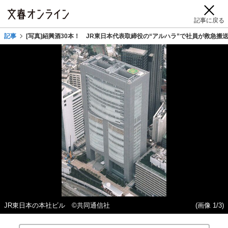
記事に戻る
記事
[写真]紹興酒30本！ JR東日本代表取締役の“アルハラ”で社員が救急
JR東日本の本社ビル ©共同通信社
(画像 1/3)