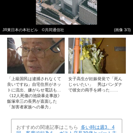
JR東日本の本社ビル ©共同通信社
(画像 3/3)
「上級国民は逮捕されなくて
女子高生が妊娠発覚で「死ん
良いですね」自宅住所がネッ
じゃいたい」 男はバンダナ
トに流出、嫌がらせ電話も…
で彼女の両手を縛った……
《12人死傷の池袋暴走事故》
飯塚幸三の長男が直面した
「加害者家族への暴力」
おすすめの関連記事はこちら
多い時は週3、4