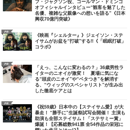
フ・ジャクソン役、コールマン・ドミンゴ
オフィシャルインタビュー“観客を魅了した
名優、複雑な父親像への想いを語る”《日本
興収70億円突破》
PR
《映画『シェルター』》ジェイソン・ステ
イサムがお盆を“打破”する!!《「眠眠打破」
コラボ》
PR
「えっ、こんなに変わるの？」36歳男性ラ
イターのニオイが激変！ 夏場に気にな
る“頭皮のニオイ”や“ベタつき”を解消す
る、“ウィッグのスペシャリスト”が生み出
した徹底ケアとは
PR
《祝59歳》日本中の【ステイサム愛】が大
暴走！ “勝手に”生誕祭試写会開催！ 主演も
助演も全部ステイサム！「ステサミー賞」
爆誕！【応募総数941票 全54作品の栄冠に