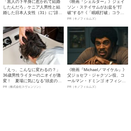
「黒人の下半身に惹かれて結婚
《映画『シェルター』》ジェイ
したんだろ」ケニア人男性と結
ソン・ステイサムがお盆を“打
婚した日本人女性（31）に“誹謗
破”する!!《「眠眠打破」コラ
中傷”殺到…本人が語る、日本で
ボ》
PR（キノフィルムズ）
感じる“外国人差別”のリアル
「えっ、こんなに変わるの？」
《映画『Michael／マイケル』》
36歳男性ライターのニオイが激
父ジョセフ・ジャクソン役、コ
変！ 夏場に気になる“頭皮のニ
ールマン・ドミンゴ オフィシャ
オイ”や“ベタつき”を解消す
ルインタビュー“観客を魅了した
PR（株式会社スヴェンソン）
PR（キノフィルムズ）
る、“ウィッグのスペシャリス
名優、複雑な父親像への想いを
ト”が生み出した徹底ケアとは
語る”《日本興収70億円突破》