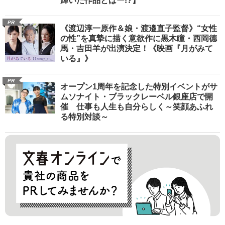
輝いた作品とはー!?】
PR
《渡辺淳一原作＆娘・渡邉直子監督》“女性
の性”を真摯に描く意欲作に黒木瞳・西岡德
馬・吉田羊が出演決定！《映画『月がみて
いる』》
PR
オープン1周年を記念した特別イベントがサ
ムソナイト・ブラックレーベル銀座店で開
催 仕事も人生も自分らしく～笑顔あふれ
る特別対談～