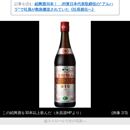
記事を読む
紹興酒30本！ JR東日本代表取締役の“アルハ
ラ”で社員が救急搬送されていた《社長就任へ》
この紹興酒を30本以上飲んだ（永昌源HPより）
(画像 2/3)
縦スクロールで次の写真へ