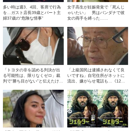
多い時は週3、4回、客席で行為
女子高生が妊娠発覚で「死んじ
を…ガスト店長39歳とパート主
ゃいたい」 男はバンダナで彼
婦37歳の“危険な情事”
女の両手を縛った……
「トヨタの非を認める判決が出
「上級国民は逮捕されなくて良
る可能性は、限りなくゼロ」裁
いですね」自宅住所がネットに
判で“勝ち目がない”と伝えたけれ
流出、嫌がらせ電話も…《12人
ど…《池袋暴走事故》父・飯塚
死傷の池袋暴走事故》飯塚幸三
幸三を説得できなかった「長男
の長男が直面した「加害者家族
の葛藤」
への暴力」