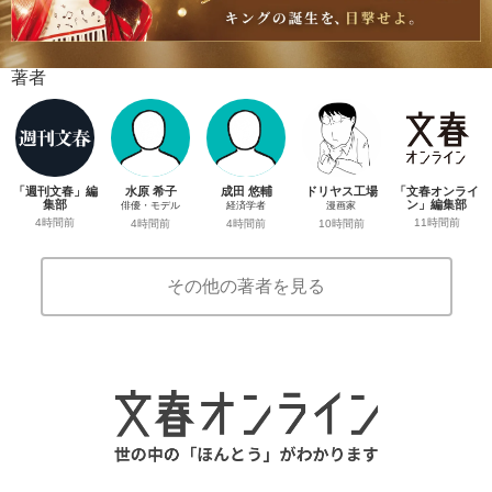
著者
「週刊文春」編
水原 希子
成田 悠輔
ドリヤス工場
「文春オンライ
集部
ン」編集部
俳優・モデル
経済学者
漫画家
4時間前
11時間前
4時間前
4時間前
10時間前
その他の著者を見る