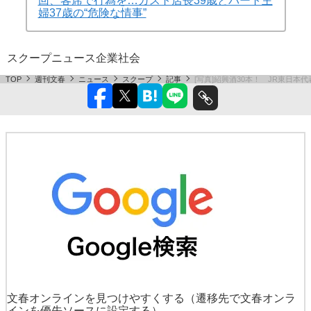
回、客席で行為を…ガスト店長39歳とパート主
婦37歳の“危険な情事”
スクープ
ニュース
企業
社会
TOP
週刊文春
ニュース
スクープ
記事
[写真]紹興酒30本！ JR東日
文春オンラインを見つけやすくする
（遷移先で文春オンラ
インを優先ソースに設定する）