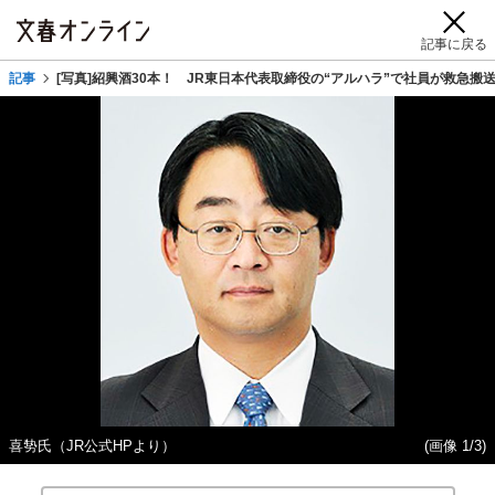
記事に戻る
記事
[写真]紹興酒30本！ JR東日本代表取締役の“アルハラ”で社員が救急
喜㔟氏（JR公式HPより）
(画像 1/3)