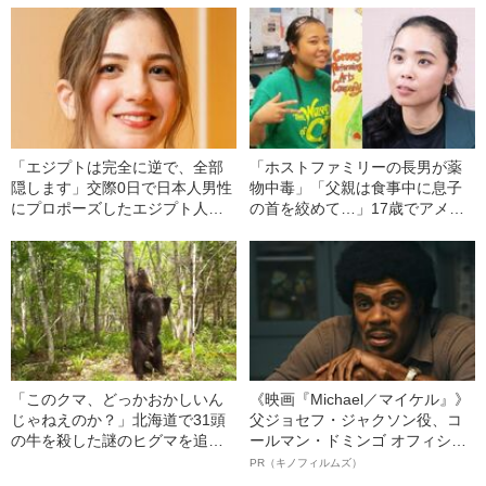
が明かす、ワイルドすぎるアラ
たけど…」
スカの日常
「エジプトは完全に逆で、全部
「ホストファミリーの長男が薬
隠します」交際0日で日本人男性
物中毒」「父親は食事中に息子
にプロポーズしたエジプト人妻
の首を絞めて…」17歳でアメリ
が明かす、衝撃を受けた日本で
カ留学した私が現地で経験し
の生活
た“壮絶生活”
「このクマ、どっかおかしいん
《映画『Michael／マイケル』》
じゃねえのか？」北海道で31頭
父ジョセフ・ジャクソン役、コ
の牛を殺した謎のヒグマを追う
ールマン・ドミンゴ オフィシャ
リーダーが感じた“違和感”
ルインタビュー“観客を魅了した
PR（キノフィルムズ）
名優、複雑な父親像への想いを