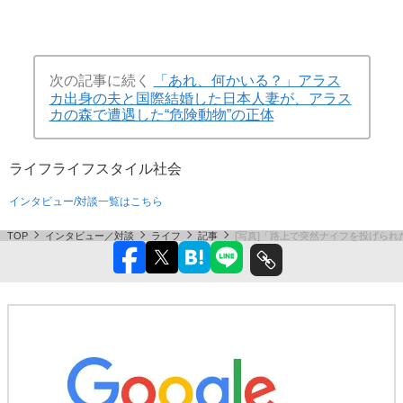
次の記事に続く
「あれ、何かいる？」アラス
カ出身の夫と国際結婚した日本人妻が、アラス
カの森で遭遇した“危険動物”の正体
ライフ
ライフスタイル
社会
インタビュー/対談一覧はこちら
TOP
インタビュー／対談
ライフ
記事
[写真]「路上で突然ナイフを投げら