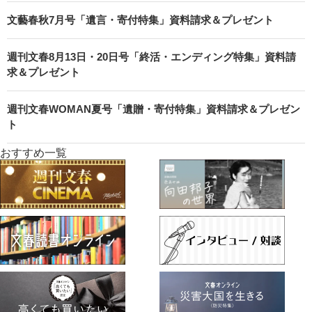
文藝春秋7月号「遺言・寄付特集」資料請求＆プレゼント
週刊文春8月13日・20日号「終活・エンディング特集」資料請
求＆プレゼント
週刊文春WOMAN夏号「遺贈・寄付特集」資料請求＆プレゼン
ト
おすすめ一覧