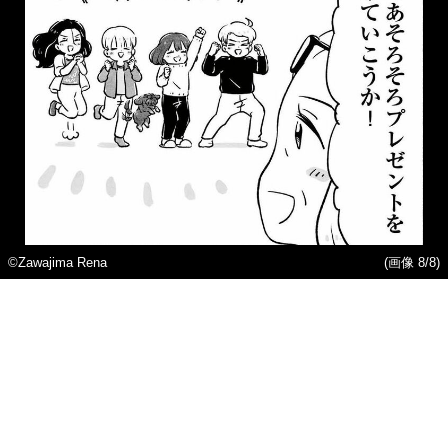
©Zawajima Rena
(画像 8/8)