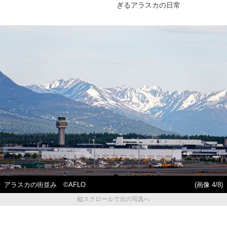
ぎるアラスカの日常
アラスカの街並み ©AFLO
(画像 4/8)
縦スクロールで次の写真へ