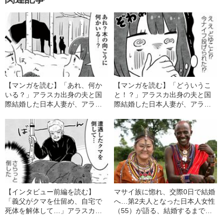
【マンガを読む】「あれ、何か
【マンガを読む】「どういうこ
いる？」アラスカ出身の夫と国
と！？」アラスカ出身の夫と国
際結婚した日本人妻が、アラス
際結婚した日本人妻が、アラス
カの森で遭遇した“危険動物”の正
カで突然ナイフを投げられたワ
体
ケ
【インタビュー前編を読む】
マサイ族に惚れ、交際0日で結婚
「義父がクマを仕留め、自宅で
へ…第2夫人となった日本人女性
死体を解体して…」アラスカ出
（55）が語る、結婚するまでの
身男性と国際結婚した日本人妻
経緯「全く常識が通用しなかっ