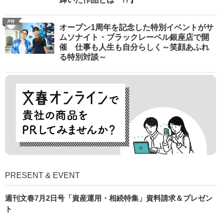
PR
オープン1周年を記念した特別イベントがサ
ムソナイト・ブラックレーベル銀座店で開
催 仕事も人生も自分らしく～笑顔あふれ
る特別対談～
PRESENT & EVENT
週刊文春7月2日号「資産運用・相続特集」資料請求＆プレゼン
ト