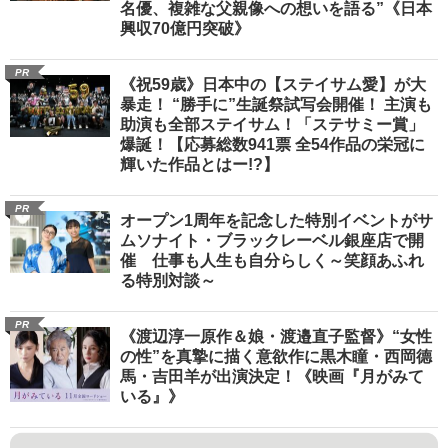
名優、複雑な父親像への想いを語る”《日本
興収70億円突破》
PR
《祝59歳》日本中の【ステイサム愛】が大
暴走！ “勝手に”生誕祭試写会開催！ 主演も
助演も全部ステイサム！「ステサミー賞」
爆誕！【応募総数941票 全54作品の栄冠に
輝いた作品とはー!?】
PR
オープン1周年を記念した特別イベントがサ
ムソナイト・ブラックレーベル銀座店で開
催 仕事も人生も自分らしく～笑顔あふれ
る特別対談～
PR
《渡辺淳一原作＆娘・渡邉直子監督》“女性
の性”を真摯に描く意欲作に黒木瞳・西岡德
馬・吉田羊が出演決定！《映画『月がみて
いる』》