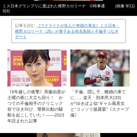
ミス日本グランプリに選ばれた椎野カロリーナ ©時事通
(画像 9/11)
信社
記事を読む
《ウクライナが生んだ奇跡の美女》ミス日本・
椎野カロリーナ（26）が妻子ある有名医師と不倫手つなぎ
デート
《6年越しの衝撃》斉藤由貴が
「不倫、隠し子、離婚の果て
土曜の夜に大立ち回り！ か
に…」楽天・則本昂大(33)
つての不倫相手のクリニック
が"ゆきぽよ似"ギャル風美女
前で泣き叫び、警察出動の騒
と‟コッソリ披露宴”《スクープ
動を起こしていた！――2023
撮》
年読まれた記事