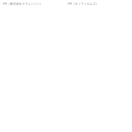
オイ”や“ベタつき”を解消す
ボ》
PR（株式会社スヴェンソン）
PR（キノフィルムズ）
る、“ウィッグのスペシャリス
ト”が生み出した徹底ケアとは