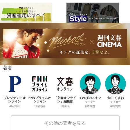
著者
プレジデントオ
FNNプライムオ
「文春オンライ
てれびのスキマ
大山 くまお
ンライン
ンライン
ン」編集部
ライター
ライター
4時間前
5時間前
6時間前
6時間前
6時間前
その他の著者を見る