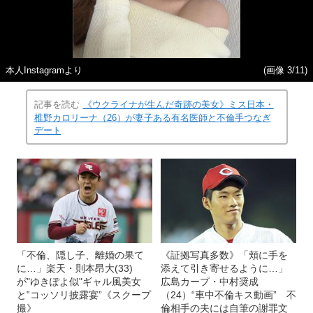
本人Instagramより
(画像 3/11)
記事を読む
《ウクライナが生んだ奇跡の美女》ミス日本・
椎野カロリーナ（26）が妻子ある有名医師と不倫手つなぎ
デート
「不倫、隠し子、離婚の果て
《証拠写真多数》「頬に手を
に…」楽天・則本昂大(33)
添えて引き寄せるように…」
が"ゆきぽよ似"ギャル風美女
広島カープ・中村奨成
と‟コッソリ披露宴”《スクープ
（24）“車中不倫キス動画” 不
撮》
倫相手の夫には自筆の謝罪文