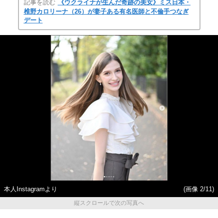
記事を読む
《ウクライナが生んだ奇跡の美女》ミス日本・
椎野カロリーナ（26）が妻子ある有名医師と不倫手つなぎ
デート
本人Instagramより
(画像 2/11)
縦スクロールで次の写真へ