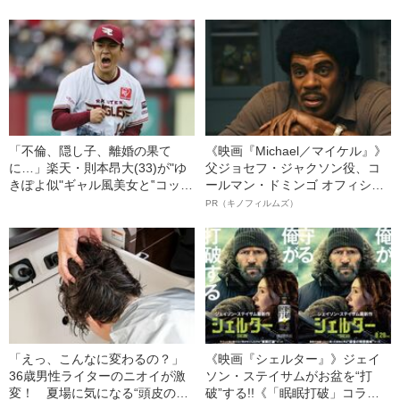
それぞれの道を…」
倫キス動画” 不倫相手の夫には
自筆の謝罪文を提出――2023年
読まれた記事
「不倫、隠し子、離婚の果て
《映画『Michael／マイケル』》
に…」楽天・則本昂大(33)が"ゆ
父ジョセフ・ジャクソン役、コ
きぽよ似"ギャル風美女と‟コッソ
ールマン・ドミンゴ オフィシャ
リ披露宴”《スクープ撮》
ルインタビュー“観客を魅了した
PR（キノフィルムズ）
名優、複雑な父親像への想いを
語る”《日本興収70億円突破》
「えっ、こんなに変わるの？」
《映画『シェルター』》ジェイ
36歳男性ライターのニオイが激
ソン・ステイサムがお盆を“打
変！ 夏場に気になる“頭皮のニ
破”する!!《「眠眠打破」コラ