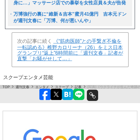
身に…」マッサージ店での暴挙を女性店員＆夫が告発
万博強行の裏に“維新＆吉本”蜜月41億円 吉本元ドン
が週刊文春に「万博、何が悪いんや」
次の記事に続く
《“筋肉医師”との手繋ぎ不倫を
一転認める》椎野カロリーナ（26）をミス日本
グランプリ“返上”6時間前に「週刊文春」記者が
直撃「お騒がせして…」
スクープ
エンタメ
芸能
TOP
週刊文春
エンタメ
スクープ
記事
[写真]《ウクライナが生んだ奇