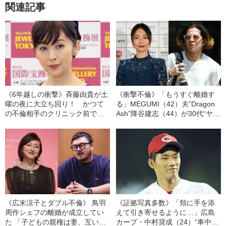
関連記事
《6年越しの衝撃》斉藤由貴が土
《衝撃不倫》「もうすぐ離婚す
曜の夜に大立ち回り！ かつて
る」MEGUMI（42）夫“Dragon
の不倫相手のクリニック前で泣
Ash”降谷建志（44）が30代“ヤン
き叫び、警察出動の騒動を起こ
キー風”匂わせファンと“ドロ沼不
していた！――2023年読まれた
倫”「MEGUMIだけ関係を知らな
記事
かった…」――2023年読まれた
記事
《広末涼子とダブル不倫》 鳥羽
《証拠写真多数》「頬に手を添
周作シェフの離婚が成立してい
えて引き寄せるように…」広島
た 「子どもの親権は妻、互いに
カープ・中村奨成（24）“車中不