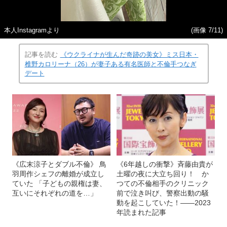
本人Instagramより
(画像 7/11)
記事を読む
《ウクライナが生んだ奇跡の美女》ミス日本・
椎野カロリーナ（26）が妻子ある有名医師と不倫手つなぎ
デート
《広末涼子とダブル不倫》 鳥
《6年越しの衝撃》斉藤由貴が
羽周作シェフの離婚が成立し
土曜の夜に大立ち回り！ か
ていた 「子どもの親権は妻、
つての不倫相手のクリニック
互いにそれぞれの道を…」
前で泣き叫び、警察出動の騒
動を起こしていた！――2023
年読まれた記事