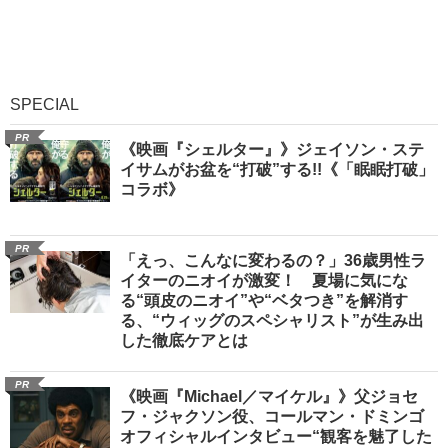
SPECIAL
PR
《映画『シェルター』》ジェイソン・ステ
イサムがお盆を“打破”する!!《「眠眠打破」
コラボ》
PR
「えっ、こんなに変わるの？」36歳男性ラ
イターのニオイが激変！ 夏場に気にな
る“頭皮のニオイ”や“ベタつき”を解消す
る、“ウィッグのスペシャリスト”が生み出
した徹底ケアとは
PR
《映画『Michael／マイケル』》父ジョセ
フ・ジャクソン役、コールマン・ドミンゴ
オフィシャルインタビュー“観客を魅了した