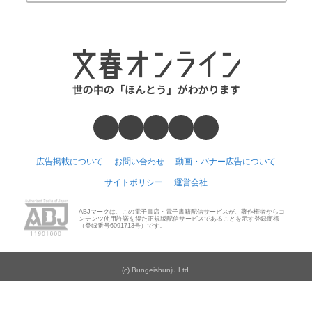
広告掲載について
お問い合わせ
動画・バナー広告について
サイトポリシー
運営会社
ABJマークは、この電子書店・電子書籍配信サービスが、著作権者からコ
ンテンツ使用許諾を得た正規版配信サービスであることを示す登録商標
（登録番号6091713号）です。
(c) Bungeishunju Ltd.
Number Web
CREA WEB
本の話