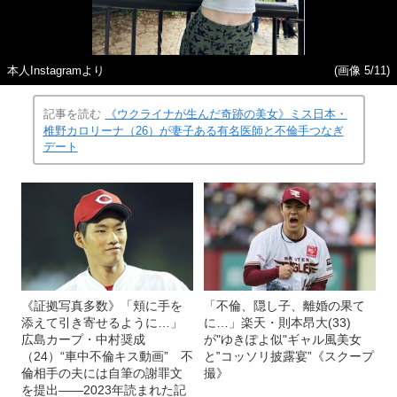
本人Instagramより
(画像 5/11)
記事を読む
《ウクライナが生んだ奇跡の美女》ミス日本・
椎野カロリーナ（26）が妻子ある有名医師と不倫手つなぎ
デート
《証拠写真多数》「頬に手を
「不倫、隠し子、離婚の果て
添えて引き寄せるように…」
に…」楽天・則本昂大(33)
広島カープ・中村奨成
が"ゆきぽよ似"ギャル風美女
（24）“車中不倫キス動画” 不
と‟コッソリ披露宴”《スクープ
倫相手の夫には自筆の謝罪文
撮》
を提出――2023年読まれた記