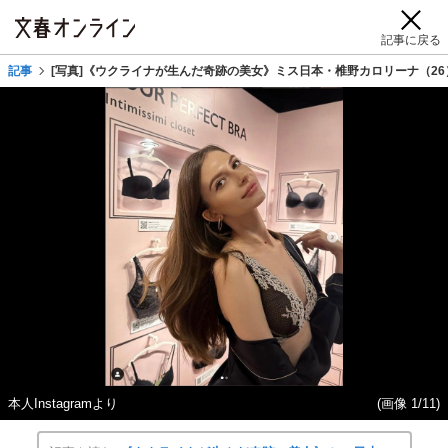
記事に戻る
記事
[写真]《ウクライナが生んだ奇跡の美女》ミス日本・椎野カロリーナ（2
本人Instagramより
(画像 1/11)