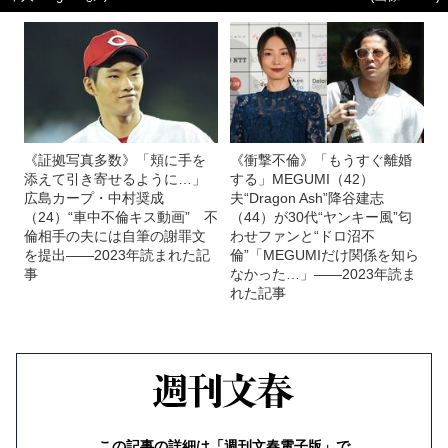
《証拠写真多数》「頬に手を
《衝撃不倫》「もうすぐ離婚
添えて引き寄せるように…」
する」MEGUMI（42）
広島カープ・中村奨成
夫“Dragon Ash”降谷建志
（24）“車中不倫キス動画” 不
（44）が30代“ヤンキー風”匂
倫相手の夫には自筆の謝罪文
わせファンと“ドロ沼不
を提出――2023年読まれた記
倫”「MEGUMIだけ関係を知ら
事
なかった…」――2023年読ま
れた記事
この記事の詳細は「週刊文春電子版」で