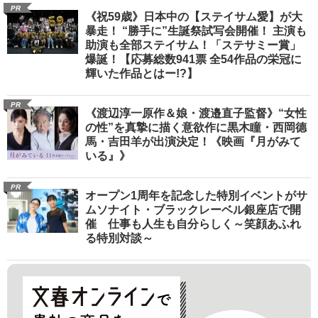
PR
《祝59歳》日本中の【ステイサム愛】が大
暴走！ “勝手に”生誕祭試写会開催！ 主演も
助演も全部ステイサム！「ステサミー賞」
爆誕！【応募総数941票 全54作品の栄冠に
輝いた作品とはー!?】
PR
《渡辺淳一原作＆娘・渡邉直子監督》“女性
の性”を真摯に描く意欲作に黒木瞳・西岡德
馬・吉田羊が出演決定！《映画『月がみて
いる』》
PR
オープン1周年を記念した特別イベントがサ
ムソナイト・ブラックレーベル銀座店で開
催 仕事も人生も自分らしく～笑顔あふれ
る特別対談～