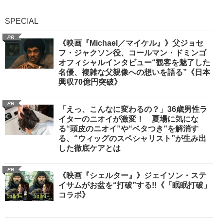
SPECIAL
PR
《映画『Michael／マイケル』》父ジョセ
フ・ジャクソン役、コールマン・ドミンゴ
オフィシャルインタビュー“観客を魅了した
名優、複雑な父親像への想いを語る”《日本
興収70億円突破》
PR
「えっ、こんなに変わるの？」36歳男性ラ
イターのニオイが激変！ 夏場に気にな
る“頭皮のニオイ”や“ベタつき”を解消す
る、“ウィッグのスペシャリスト”が生み出
した徹底ケアとは
PR
《映画『シェルター』》ジェイソン・ステ
イサムがお盆を“打破”する!!《「眠眠打破」
コラボ》