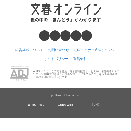
広告掲載について
お問い合わせ
動画・バナー広告について
サイトポリシー
運営会社
ABJマークは、この電子書店・電子書籍配信サービスが、著作権者からコ
ンテンツ使用許諾を得た正規版配信サービスであることを示す登録商標
（登録番号6091713号）です。
(c) Bungeishunju Ltd.
Number Web
CREA WEB
本の話