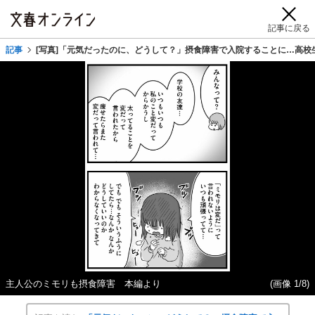
記事に戻る
記事
[写真]「元気だったのに、どうして？」摂食障害で入院することに…高校
主人公のミモリも摂食障害 本編より
(画像 1/8)