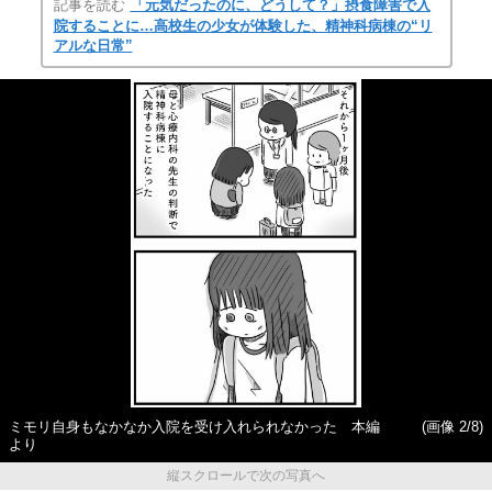
記事を読む
「元気だったのに、どうして？」摂食障害で入
院することに…高校生の少女が体験した、精神科病棟の“リ
アルな日常”
ミモリ自身もなかなか入院を受け入れられなかった 本編
(画像 2/8)
より
縦スクロールで次の写真へ