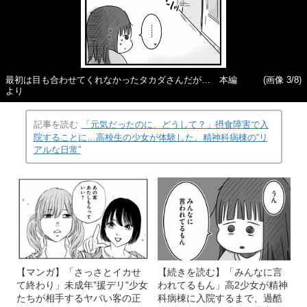
最初は目も合わせてくれなかったタカダさんだが… 本編
(画像 3/8)
より
記事を読む
「元気だったのに、どうして？」摂食障害で入
院することに…高校生の少女が体験した、精神科病棟の“リ
アルな日常”
【マンガ】「さっさとイカせ
【続きを読む】「みんなに言
て終わり」未成年”援デリ”少女
われてるもん」高2少女が精神
たちが相手するヤバい客の正
科病棟に入院するまで、過酷