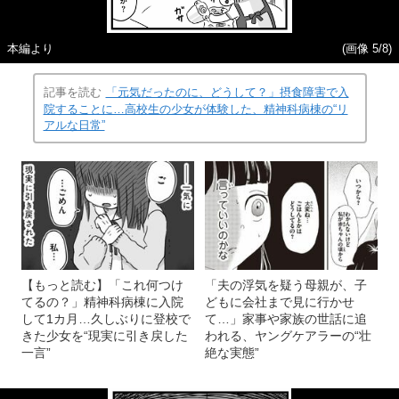
本編より
(画像 5/8)
記事を読む
「元気だったのに、どうして？」摂食障害で入
院することに…高校生の少女が体験した、精神科病棟の“リ
アルな日常”
【もっと読む】「これ何つけ
「夫の浮気を疑う母親が、子
てるの？」精神科病棟に入院
どもに会社まで見に行かせ
して1カ月…久しぶりに登校で
て…」家事や家族の世話に追
きた少女を“現実に引き戻した
われる、ヤングケアラーの“壮
一言”
絶な実態”