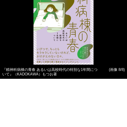
『精神科病棟の青春 あるいは高校時代の特別な1年間につ
(画像 8/8)
いて』（KADOKAWA）もつお著