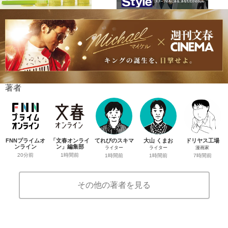
著者
FNNプライムオ
「文春オンライ
てれびのスキマ
大山 くまお
ドリヤス工場
ンライン
ン」編集部
ライター
ライター
漫画家
20分前
1時間前
1時間前
1時間前
7時間前
その他の著者を見る