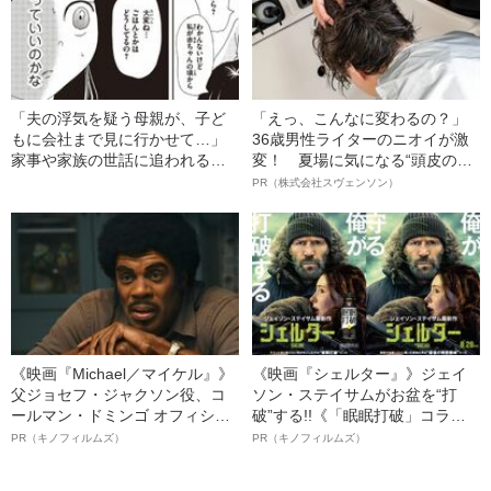
「夫の浮気を疑う母親が、子ど
「えっ、こんなに変わるの？」
もに会社まで見に行かせて…」
36歳男性ライターのニオイが激
家事や家族の世話に追われる、
変！ 夏場に気になる“頭皮のニ
ヤングケアラーの“壮絶な実態”
オイ”や“ベタつき”を解消す
PR（株式会社スヴェンソン）
る、“ウィッグのスペシャリス
ト”が生み出した徹底ケアとは
《映画『Michael／マイケル』》
《映画『シェルター』》ジェイ
父ジョセフ・ジャクソン役、コ
ソン・ステイサムがお盆を“打
ールマン・ドミンゴ オフィシャ
破”する!!《「眠眠打破」コラ
ルインタビュー“観客を魅了した
ボ》
PR（キノフィルムズ）
PR（キノフィルムズ）
名優、複雑な父親像への想いを
語る”《日本興収70億円突破》