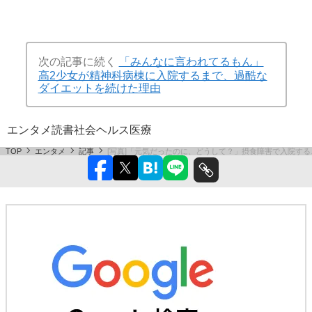
次の記事に続く
「みんなに言われてるもん」
高2少女が精神科病棟に入院するまで、過酷な
ダイエットを続けた理由
エンタメ
読書
社会
ヘルス
医療
TOP
エンタメ
記事
[写真]「元気だったのに、どうして？」摂食障害で入院する