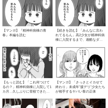
【マンガ】『精神科病棟の青
【続きを読む】「みんなに言わ
春』本編を読む
れてるもん」高2少女が精神科病
棟に入院するまで、過酷なダイ
エットを続けた理由
【もっと読む】「これ何つけて
【マンガ】「さっさとイカせて
るの？」精神科病棟に入院して1
終わり」未成年”援デリ”少女たち
カ月…久しぶりに登校できた少
が相手するヤバい客の正体
女を“現実に引き戻した一言”