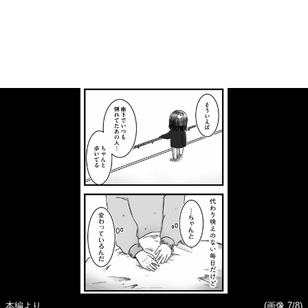
本編より
(画像 7/8)