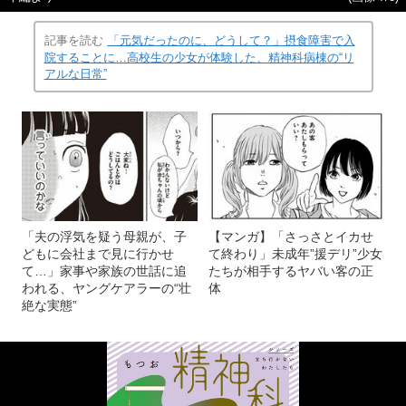
記事を読む
「元気だったのに、どうして？」摂食障害で入
院することに…高校生の少女が体験した、精神科病棟の“リ
アルな日常”
「夫の浮気を疑う母親が、子
【マンガ】「さっさとイカせ
どもに会社まで見に行かせ
て終わり」未成年”援デリ”少女
て…」家事や家族の世話に追
たちが相手するヤバい客の正
われる、ヤングケアラーの“壮
体
絶な実態”