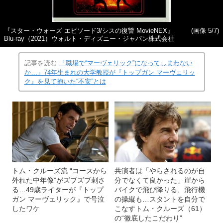
『スター・ウォーズ エピソード3/シスの復讐 MovieNEX』
(画像 5/7)
Blu-ray（2021）ウォルト・ディズニー・ジャパン株式会社
記事を読む
「職場で“マーヴェリック”になってしまわない
か…」74年生まれの大学教授が『トップガン マーヴェリッ
ク』を見て抱いた“不安”とは
トム・クルーズ流 “コースから
共演者は「やらされるのが自
外れた中年像”がズブズブ刺さ
分でなくて良かった」崖から
る…49歳ライターが『トップ
バイクで飛び降りる、飛行機
ガン マーヴェリック』で号泣
の操縦も…スタントを自分で
したワケ
こなすトム・クルーズ（61）
の“徹底したこだわり”