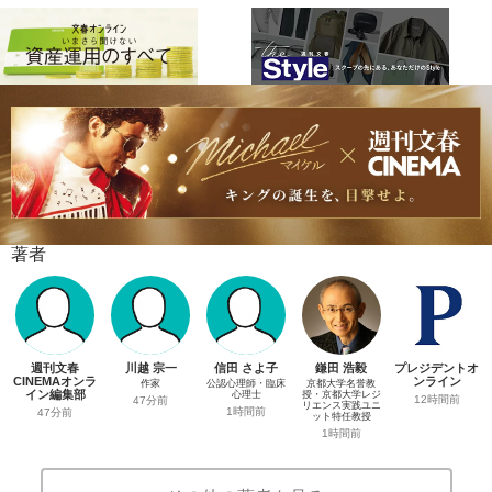
著者
週刊文春
川越 宗一
信田 さよ子
鎌田 浩毅
プレジデントオ
CINEMAオンラ
ンライン
作家
公認心理師・臨床
京都大学名誉教
イン編集部
心理士
授・京都大学レジ
12時間前
47分前
リエンス実践ユニ
1時間前
47分前
ット特任教授
1時間前