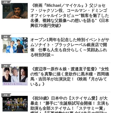
PR
《映画『Michael／マイケル』》父ジョセ
フ・ジャクソン役、コールマン・ドミンゴ
オフィシャルインタビュー“観客を魅了した
名優、複雑な父親像への想いを語る”《日本
興収70億円突破》
PR
オープン1周年を記念した特別イベントがサ
ムソナイト・ブラックレーベル銀座店で開
催 仕事も人生も自分らしく～笑顔あふれ
る特別対談～
PR
《渡辺淳一原作＆娘・渡邉直子監督》“女性
の性”を真摯に描く意欲作に黒木瞳・西岡德
馬・吉田羊が出演決定！《映画『月がみて
いる』》
PR
《祝59歳》日本中の【ステイサム愛】が大
暴走！ “勝手に”生誕祭試写会開催！ 主演も
助演も全部ステイサム！「ステサミー賞」