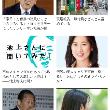
「章男くん程度の社員ならば、
現場報告 銀行員がどんどん辞
ごろごろいる」トヨタを世界一
めている
にしたサラリーマン社長が抱い
ていた“創業家への感情”
不倫スキャンダルがあっても政
伝説の美人キャリア官僚・松川
治家として大成した人物は？
るい 片山さつきの新ライバル
――池上彰氏に聞く
か?