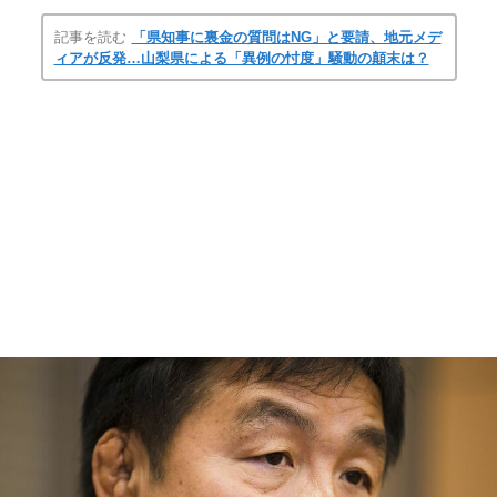
記事を読む
「県知事に裏金の質問はNG」と要請、地元メデ
ィアが反発…山梨県による「異例の忖度」騒動の顛末は？