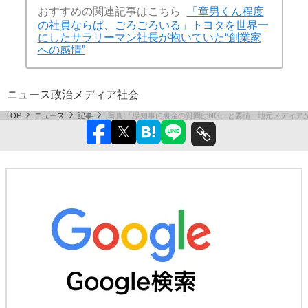
おすすめの関連記事はこちら
「章男くん程度
の社員ならば、ごろごろいる」トヨタを世界一
にしたサラリーマン社長が抱いていた“創業家
への感情”
ニュース
政治
メディア
社会
TOP
ニュース
記事
[写真]「県知事に裏金の質問はNG」と要請、地元メディ