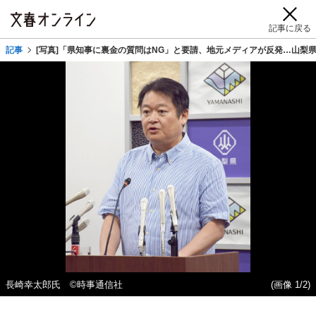
記事に戻る
記事
[写真]「県知事に裏金の質問はNG」と要請、地元メディアが反発…山梨
長崎幸太郎氏 ©時事通信社
(画像 1/2)