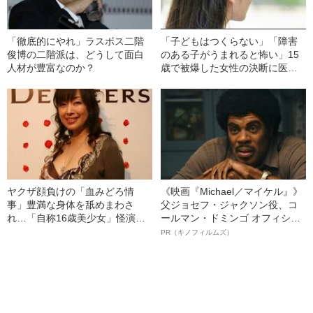
「徹底的にやれ」ラスボス二階
「子どもはつくらない」「障害
俊博の二階派は、どうして面白
のある子がうまれると怖い」15
人材が豊富なのか？
歳で被爆した女性の決断に医者
が激怒…彼女の人生を変えた“医
者からの衝撃的な一言”
ヤクザ顔負けの「血みどろ情
《映画『Michael／マイケル』》
事」豊満な身体を舐めまわさ
父ジョセフ・ジャクソン役、コ
れ…「自称16歳美少女」怪演
ールマン・ドミンゴ オフィシャ
中、かたせ梨乃（69）の美しす
ルインタビュー“観客を魅了した
PR（キノフィルムズ）
ぎる“熟れ方”
名優、複雑な父親像への想いを
語る”《日本興収70億円突破》