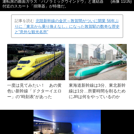
運転席の曲面ガラス「パノラミックウインドウ」と連結器
(画像 11/26)
付近のスカート「排障器」が特徴だ。
記事を読む
北陸新幹線の金沢～敦賀間がついに開業 56年ぶ
りに「東京から乗り換えなし」になった敦賀駅の数奇な歴史
と“意外な観光名所”
一度は見てみたい！ あの黄
東海道新幹線は3分、東北新幹
色い新幹線「ドクターイエロ
線は1分…所要時間を削るため
ー」の“時刻表”があった
にJRは何をやっているのか