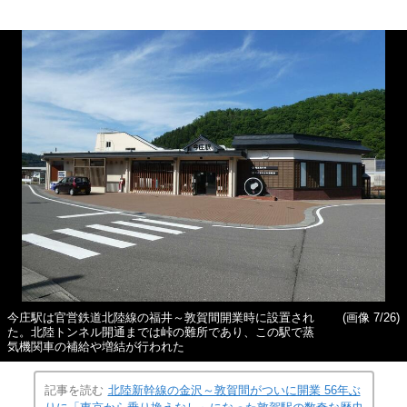
今庄駅は官営鉄道北陸線の福井～敦賀間開業時に設置され
(画像 7/26)
た。北陸トンネル開通までは峠の難所であり、この駅で蒸
気機関車の補給や増結が行われた
記事を読む
北陸新幹線の金沢～敦賀間がついに開業 56年ぶ