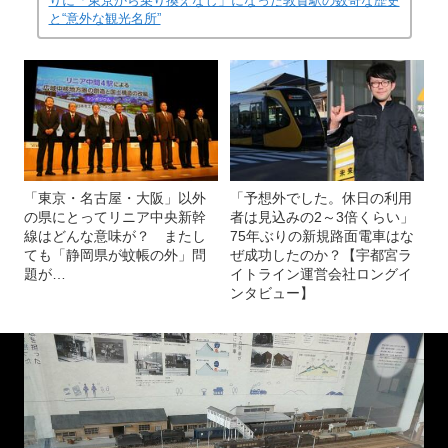
りに「東京から乗り換えなし」になった敦賀駅の数奇な歴史
と“意外な観光名所”
「東京・名古屋・大阪」以外
「予想外でした。休日の利用
の県にとってリニア中央新幹
者は見込みの2～3倍くらい」
線はどんな意味が？ またし
75年ぶりの新規路面電車はな
ても「静岡県が蚊帳の外」問
ぜ成功したのか？【宇都宮ラ
題が…
イトライン運営会社ロングイ
ンタビュー】