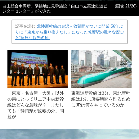
白山総合車両所。隣接地に見学施設「白山市立高速鉄道ビ
(画像 21/26)
ジターセンター」ができた
記事を読む
北陸新幹線の金沢～敦賀間がついに開業 56年ぶ
りに「東京から乗り換えなし」になった敦賀駅の数奇な歴史
と“意外な観光名所”
「東京・名古屋・大阪」以外
東海道新幹線は3分、東北新幹
の県にとってリニア中央新幹
線は1分…所要時間を削るため
線はどんな意味が？ またし
にJRは何をやっているのか
ても「静岡県が蚊帳の外」問
題が…