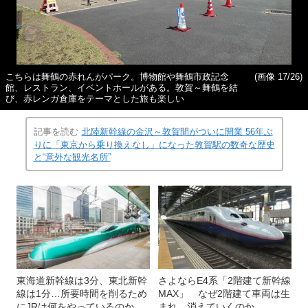
こちらは舞鶴の赤れんがパーク。博物館や舞鶴市政記念
(画像 17/26)
館、レストラン、イベントホールがある。敦賀～舞鶴を結
び、赤レンガ倉庫をテーマとした旅も楽しい
記事を読む
北陸新幹線の金沢～敦賀間がついに開業 56年ぶ
りに「東京から乗り換えなし」になった敦賀駅の数奇な歴史
と“意外な観光名所”
東海道新幹線は3分、東北新幹
さよならE4系「2階建て新幹線
線は1分…所要時間を削るため
MAX」 なぜ2階建て車両は生
にJRは何をやっているのか
まれ、消えていくのか