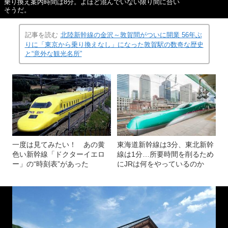
乗り換え案内時間は8分。よほど混んでいない限り間に合い
そうだ。
記事を読む
北陸新幹線の金沢～敦賀間がついに開業 56年ぶ
りに「東京から乗り換えなし」になった敦賀駅の数奇な歴史
と“意外な観光名所”
一度は見てみたい！ あの黄
東海道新幹線は3分、東北新幹
色い新幹線「ドクターイエロ
線は1分…所要時間を削るため
ー」の“時刻表”があった
にJRは何をやっているのか