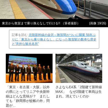
東京から敦賀まで乗り換えなしで行ける!! （筆者撮影）
(画像 19/26)
記事を読む
北陸新幹線の金沢～敦賀間がついに開業 56年ぶ
りに「東京から乗り換えなし」になった敦賀駅の数奇な歴史
と“意外な観光名所”
「東京・名古屋・大阪」以外
さよならE4系「2階建て新幹線
の県にとってリニア中央新幹
MAX」 なぜ2階建て車両は生
線はどんな意味が？ またし
まれ、消えていくのか
ても「静岡県が蚊帳の外」問
題が…