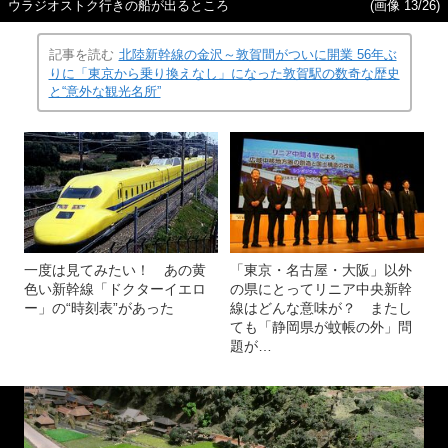
ウラジオストク行きの船が出るところ
(画像 13/26)
記事を読む
北陸新幹線の金沢～敦賀間がついに開業 56年ぶ
りに「東京から乗り換えなし」になった敦賀駅の数奇な歴史
と“意外な観光名所”
一度は見てみたい！ あの黄
「東京・名古屋・大阪」以外
色い新幹線「ドクターイエロ
の県にとってリニア中央新幹
ー」の“時刻表”があった
線はどんな意味が？ またし
ても「静岡県が蚊帳の外」問
題が…