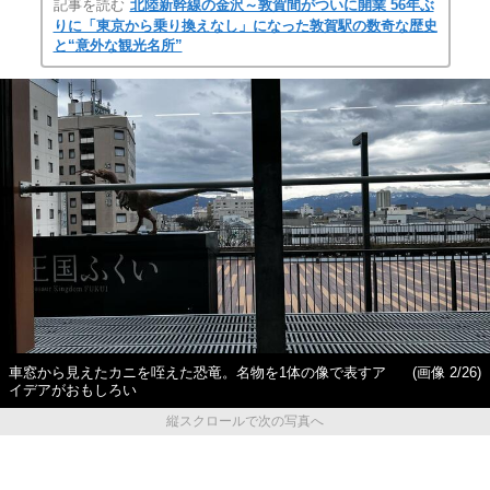
記事を読む
北陸新幹線の金沢～敦賀間がついに開業 56年ぶ
りに「東京から乗り換えなし」になった敦賀駅の数奇な歴史
と“意外な観光名所”
車窓から見えたカニを咥えた恐竜。名物を1体の像で表すア
(画像 2/26)
イデアがおもしろい
縦スクロールで次の写真へ