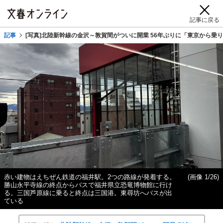
記事に戻る
記事
[写真]北陸新幹線の金沢～敦賀間がついに開業 56年ぶりに「東京から乗
赤い建物はえちぜん鉄道の福井駅。2つの路線が発着する。
(画像 1/26)
勝山永平寺線の終点からバスで福井県立恐竜博物館に行け
る。三国芦原線に乗ると終点は三国港。東尋坊へバスが出
ている