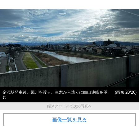
金沢駅発車後、犀川を渡る。車窓から遠くに白山連峰を望
(画像 20/26)
む
縦スクロールで次の写真へ
画像一覧を見る