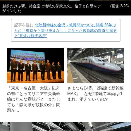
越前たけふ駅。待合室は地域の伝統文化、格子と白壁をデ
(画像 3/26)
ザインした
記事を読む
北陸新幹線の金沢～敦賀間がついに開業 56年ぶ
りに「東京から乗り換えなし」になった敦賀駅の数奇な歴史
と“意外な観光名所”
「東京・名古屋・大阪」以外
さよならE4系「2階建て新幹線
の県にとってリニア中央新幹
MAX」 なぜ2階建て車両は生
線はどんな意味が？ またし
まれ、消えていくのか
ても「静岡県が蚊帳の外」問
題が…