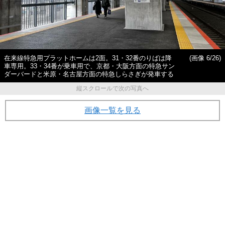
在来線特急用プラットホームは2面。31・32番のりばは降
(画像 6/26)
車専用。33・34番が乗車用で、京都・大阪方面の特急サン
ダーバードと米原・名古屋方面の特急しらさぎが発車する
縦スクロールで次の写真へ
画像一覧を見る