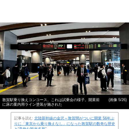
敦賀駅乗り換えコンコース。これは試乗会の様子。開業前
(画像 5/26)
に床の案内用ライン塗装が施された
記事を読む
北陸新幹線の金沢～敦賀間がついに開業 56年ぶ
りに「東京から乗り換えなし」になった敦賀駅の数奇な歴史
と“意外な観光名所”