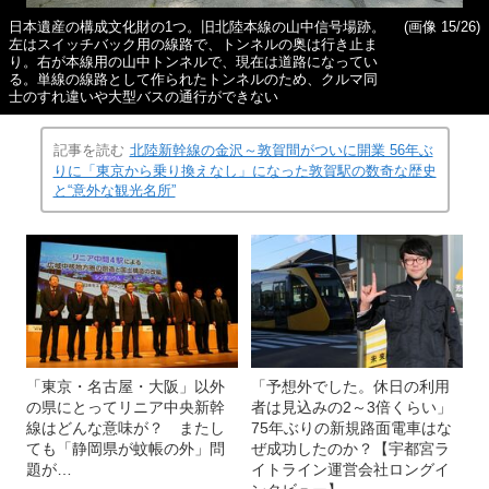
日本遺産の構成文化財の1つ。旧北陸本線の山中信号場跡。
(画像 15/26)
左はスイッチバック用の線路で、トンネルの奥は行き止ま
り。右が本線用の山中トンネルで、現在は道路になってい
る。単線の線路として作られたトンネルのため、クルマ同
士のすれ違いや大型バスの通行ができない
記事を読む
北陸新幹線の金沢～敦賀間がついに開業 56年ぶ
りに「東京から乗り換えなし」になった敦賀駅の数奇な歴史
と“意外な観光名所”
「東京・名古屋・大阪」以外
「予想外でした。休日の利用
の県にとってリニア中央新幹
者は見込みの2～3倍くらい」
線はどんな意味が？ またし
75年ぶりの新規路面電車はな
ても「静岡県が蚊帳の外」問
ぜ成功したのか？【宇都宮ラ
題が…
イトライン運営会社ロングイ