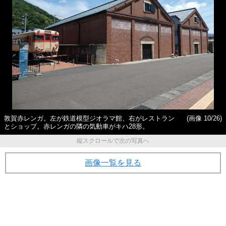
敦賀赤レンガ。左が鉄道模型ジオラマ館、右がレストラン
(画像 10/26)
とショップ。赤レンガの隣の気動車がキハ28形。
縦スクロールで次の写真へ
画像一覧を見る