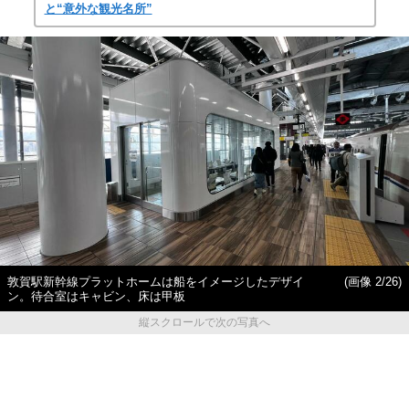
と“意外な観光名所”
敦賀駅新幹線プラットホームは船をイメージしたデザイ
(画像 2/26)
ン。待合室はキャビン、床は甲板
縦スクロールで次の写真へ