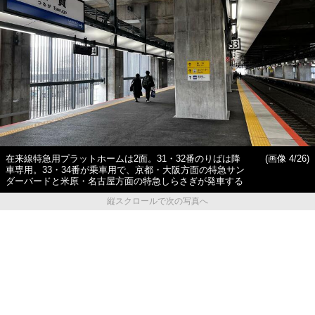
在来線特急用プラットホームは2面。31・32番のりばは降
(画像 4/26)
車専用。33・34番が乗車用で、京都・大阪方面の特急サン
ダーバードと米原・名古屋方面の特急しらさぎが発車する
縦スクロールで次の写真へ