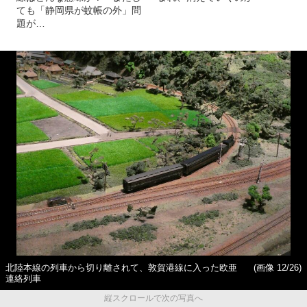
ても「静岡県が蚊帳の外」問
題が…
北陸本線の列車から切り離されて、敦賀港線に入った欧亜
(画像 12/26)
連絡列車
縦スクロールで次の写真へ