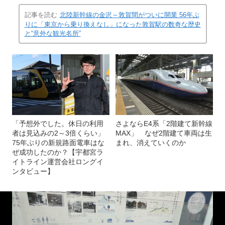
記事を読む
北陸新幹線の金沢～敦賀間がついに開業 56年ぶ
りに「東京から乗り換えなし」になった敦賀駅の数奇な歴史
と“意外な観光名所”
「予想外でした。休日の利用
さよならE4系「2階建て新幹線
者は見込みの2～3倍くらい」
MAX」 なぜ2階建て車両は生
75年ぶりの新規路面電車はな
まれ、消えていくのか
ぜ成功したのか？【宇都宮ラ
イトライン運営会社ロングイ
ンタビュー】