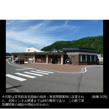
今庄駅は官営鉄道北陸線の福井～敦賀間開業時に設置され
(画像 5/26)
た。北陸トンネル開通までは峠の難所であり、この駅で蒸
気機関車の補給や増結が行われた