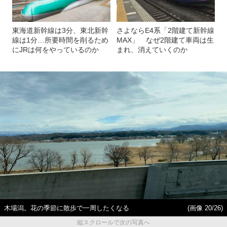
東海道新幹線は3分、東北新幹
さよならE4系「2階建て新幹線
線は1分…所要時間を削るため
MAX」 なぜ2階建て車両は生
にJRは何をやっているのか
まれ、消えていくのか
木場潟。花の季節に散歩で一周したくなる
(画像 20/26)
縦スクロールで次の写真へ