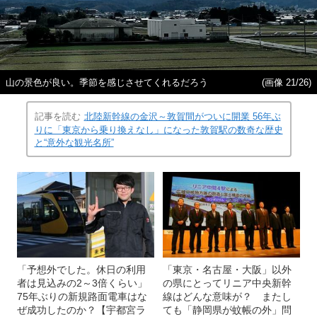
山の景色が良い。季節を感じさせてくれるだろう
(画像 21/26)
記事を読む
北陸新幹線の金沢～敦賀間がついに開業 56年ぶ
りに「東京から乗り換えなし」になった敦賀駅の数奇な歴史
と“意外な観光名所”
「予想外でした。休日の利用
「東京・名古屋・大阪」以外
者は見込みの2～3倍くらい」
の県にとってリニア中央新幹
75年ぶりの新規路面電車はな
線はどんな意味が？ またし
ぜ成功したのか？【宇都宮ラ
ても「静岡県が蚊帳の外」問