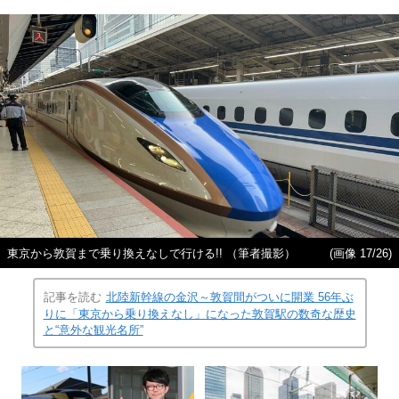
東京から敦賀まで乗り換えなしで行ける!! （筆者撮影）
(画像 17/26)
記事を読む
北陸新幹線の金沢～敦賀間がついに開業 56年ぶ
りに「東京から乗り換えなし」になった敦賀駅の数奇な歴史
と“意外な観光名所”