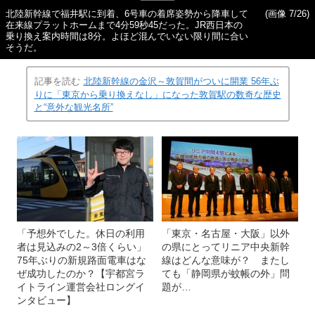
北陸新幹線で福井駅に到着、6号車の着席姿勢から降車して
(画像 7/26)
在来線プラットホームまで4分59秒45だった。JR西日本の
乗り換え案内時間は8分。よほど混んでいない限り間に合い
そうだ。
記事を読む
北陸新幹線の金沢～敦賀間がついに開業 56年ぶ
りに「東京から乗り換えなし」になった敦賀駅の数奇な歴史
と“意外な観光名所”
「予想外でした。休日の利用
「東京・名古屋・大阪」以外
者は見込みの2～3倍くらい」
の県にとってリニア中央新幹
75年ぶりの新規路面電車はな
線はどんな意味が？ またし
ぜ成功したのか？【宇都宮ラ
ても「静岡県が蚊帳の外」問
イトライン運営会社ロングイ
題が…
ンタビュー】