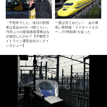
「予想外でした。休日の利用
一度は見てみたい！ あの黄
者は見込みの2～3倍くらい」
色い新幹線「ドクターイエロ
75年ぶりの新規路面電車はな
ー」の“時刻表”があった
ぜ成功したのか？【宇都宮ラ
イトライン運営会社ロングイ
ンタビュー】