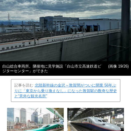
白山総合車両所。隣接地に見学施設「白山市立高速鉄道ビ
(画像 19/26)
ジターセンター」ができた
記事を読む
北陸新幹線の金沢～敦賀間がついに開業 56年ぶ
りに「東京から乗り換えなし」になった敦賀駅の数奇な歴史
と“意外な観光名所”