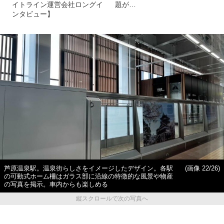
イトライン運営会社ロングイ
題が…
ンタビュー】
芦原温泉駅。温泉街らしさをイメージしたデザイン。各駅
(画像 22/26)
の可動式ホーム柵はガラス部に沿線の特徴的な風景や物産
の写真を掲示。車内からも楽しめる
縦スクロールで次の写真へ