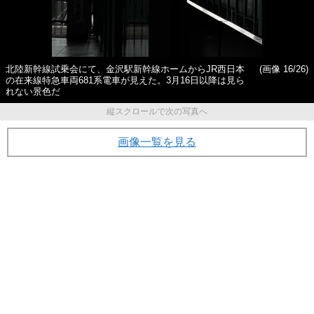
北陸新幹線試乗会にて、金沢駅新幹線ホームからJR西日本
(画像 16/26)
の在来線特急車両681系電車が見えた。3月16日以降は見ら
れない景色だ
縦スクロールで次の写真へ
画像一覧を見る