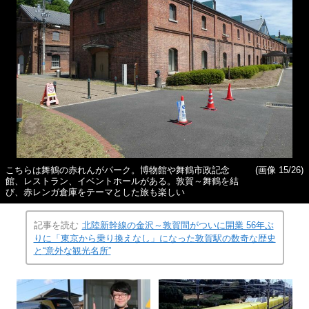
こちらは舞鶴の赤れんがパーク。博物館や舞鶴市政記念
(画像 15/26)
館、レストラン、イベントホールがある。敦賀～舞鶴を結
び、赤レンガ倉庫をテーマとした旅も楽しい
記事を読む
北陸新幹線の金沢～敦賀間がついに開業 56年ぶ
りに「東京から乗り換えなし」になった敦賀駅の数奇な歴史
と“意外な観光名所”