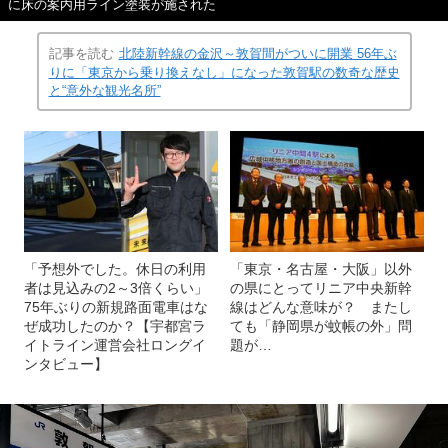
に床の案内用ライン塗装が施された
記事を読む
北陸新幹線の金沢～敦賀間がついに開業 56年ぶ
りに「東京から乗り換えなし」になった敦賀駅の数奇な歴史
と“意外な観光名所”
「予想外でした。休日の利用
「東京・名古屋・大阪」以外
者は見込みの2～3倍くらい」
の県にとってリニア中央新幹
75年ぶりの新規路面電車はな
線はどんな意味が？ またし
ぜ成功したのか？【宇都宮ラ
ても「静岡県が蚊帳の外」問
イトライン運営会社ロングイ
題が…
ンタビュー】