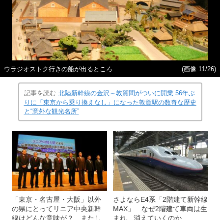
ウラジオストク行きの船が出るところ
(画像 11/26)
記事を読む
北陸新幹線の金沢～敦賀間がついに開業 56年ぶ
りに「東京から乗り換えなし」になった敦賀駅の数奇な歴史
と“意外な観光名所”
「東京・名古屋・大阪」以外
さよならE4系「2階建て新幹線
の県にとってリニア中央新幹
MAX」 なぜ2階建て車両は生
線はどんな意味が？ またし
まれ、消えていくのか