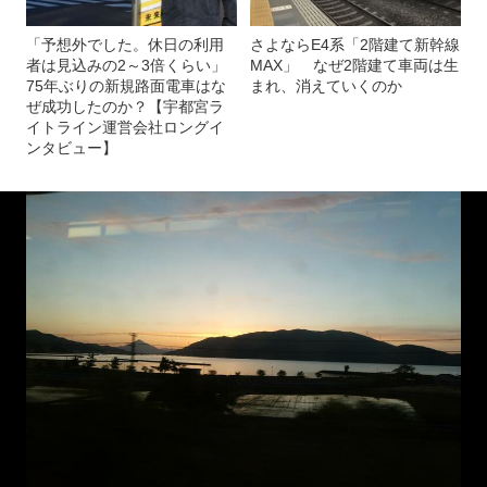
「予想外でした。休日の利用
さよならE4系「2階建て新幹線
者は見込みの2～3倍くらい」
MAX」 なぜ2階建て車両は生
75年ぶりの新規路面電車はな
まれ、消えていくのか
ぜ成功したのか？【宇都宮ラ
イトライン運営会社ロングイ
ンタビュー】