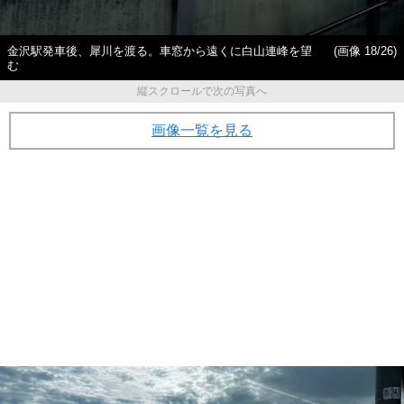
金沢駅発車後、犀川を渡る。車窓から遠くに白山連峰を望
(画像 18/26)
む
縦スクロールで次の写真へ
画像一覧を見る