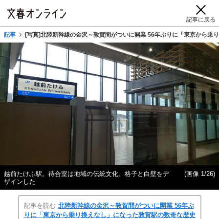
記事に戻る
記事
[写真]北陸新幹線の金沢～敦賀間がついに開業 56年ぶりに「東京から乗
越前たけふ駅。待合室は地域の伝統文化、格子と白壁をデ
(画像 1/26)
ザインした
記事を読む
北陸新幹線の金沢～敦賀間がついに開業 56年ぶ
りに「東京から乗り換えなし」になった敦賀駅の数奇な歴史