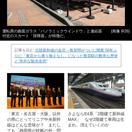
運転席の曲面ガラス「パノラミックウインドウ」と連結器
(画像 9/26)
付近のスカート「排障器」が特徴だ。
記事を読む
北陸新幹線の金沢～敦賀間がついに開業 56年ぶ
りに「東京から乗り換えなし」になった敦賀駅の数奇な歴史
と“意外な観光名所”
「東京・名古屋・大阪」以外
さよならE4系「2階建て新幹線
の県にとってリニア中央新幹
MAX」 なぜ2階建て車両は生
線はどんな意味が？ またし
まれ、消えていくのか
ても「静岡県が蚊帳の外」問