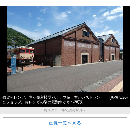
敦賀赤レンガ。左が鉄道模型ジオラマ館、右がレストラン
(画像 8/26)
とショップ。赤レンガの隣の気動車がキハ28形。
縦スクロールで次の写真へ
画像一覧を見る