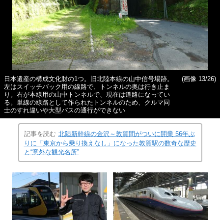
日本遺産の構成文化財の1つ。旧北陸本線の山中信号場跡。
(画像 13/26)
左はスイッチバック用の線路で、トンネルの奥は行き止ま
り。右が本線用の山中トンネルで、現在は道路になってい
る。単線の線路として作られたトンネルのため、クルマ同
士のすれ違いや大型バスの通行ができない
記事を読む
北陸新幹線の金沢～敦賀間がついに開業 56年ぶ
りに「東京から乗り換えなし」になった敦賀駅の数奇な歴史
と“意外な観光名所”