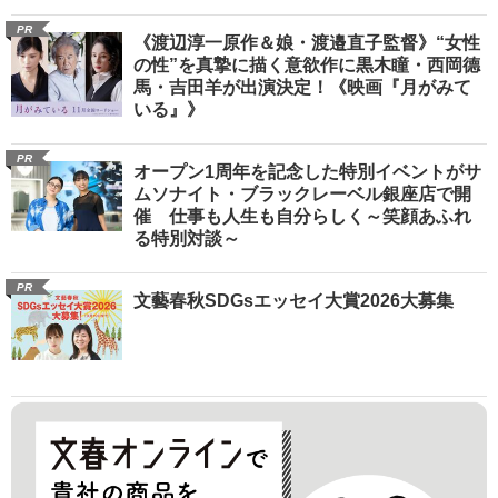
PR
《渡辺淳一原作＆娘・渡邉直子監督》“女性
の性”を真摯に描く意欲作に黒木瞳・西岡德
馬・吉田羊が出演決定！《映画『月がみて
いる』》
PR
オープン1周年を記念した特別イベントがサ
ムソナイト・ブラックレーベル銀座店で開
催 仕事も人生も自分らしく～笑顔あふれ
る特別対談～
PR
文藝春秋SDGsエッセイ大賞2026大募集