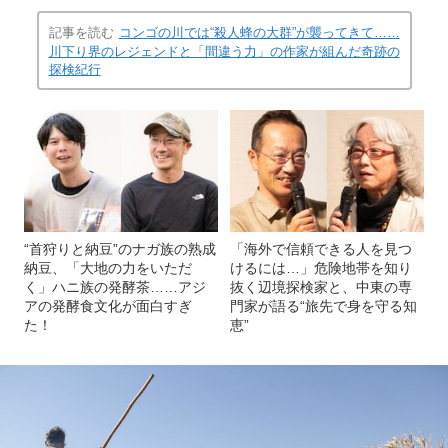
記事を読む
コンゴの川では“殺人蜂の大群”が襲ってきて……
川下り界のレジェンドと「間違う力」の作家が組んだ奇跡の
探検紀行
“首狩りと納豆”のナガ族の熟成
「海外で信頼できる人を見つ
納豆、「大地の力をいただ
けるには…」危険地帯を知り
く」ハニ族の発酵茶……アジ
抜く辺境探検家と、中東の専
アの発酵食文化が面白すぎ
門家が語る“旅先で身を守る知
た！
恵”