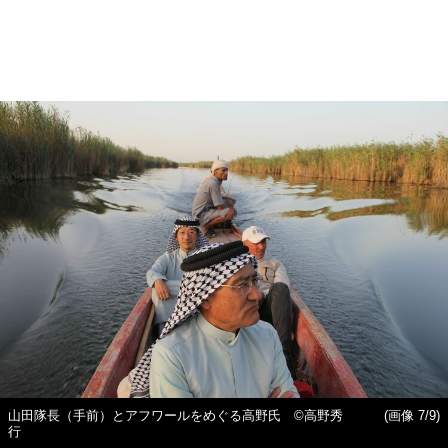
山田隊長（手前）とアフワールをめぐる高野氏 ©高野秀
(画像 7/9)
行