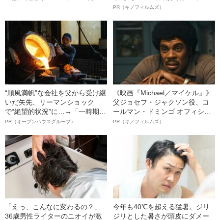
食文化が面白すぎた！
ボ》
PR（キノフィルムズ）
“順風満帆”な会社を父から受け継
《映画『Michael／マイケル』》
いだ矢先、リーマンショック
父ジョセフ・ジャクソン役、コ
で“絶望的状況”に…→「一時期は
ールマン・ドミンゴ オフィシャ
納品3年待ち」のヒット商品を生
ルインタビュー“観客を魅了した
PR（オープンハウスグループ）
PR（キノフィルムズ）
んで危機を脱した四代目社長が
名優、複雑な父親像への想いを
明かす、“逆転の戦術”
語る”《日本興収70億円突破》
「えっ、こんなに変わるの？」
今年も40℃を超える猛暑。ジリ
36歳男性ライターのニオイが激
ジリとした暑さが頭皮にダメー