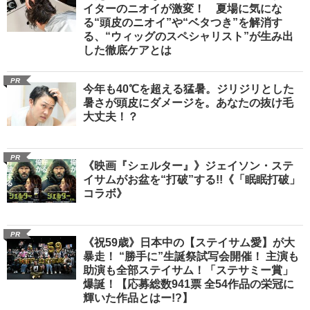
イターのニオイが激変！ 夏場に気にな
る“頭皮のニオイ”や“ベタつき”を解消す
る、“ウィッグのスペシャリスト”が生み出
した徹底ケアとは
PR
今年も40℃を超える猛暑。ジリジリとした
暑さが頭皮にダメージを。あなたの抜け毛
大丈夫！？
PR
《映画『シェルター』》ジェイソン・ステ
イサムがお盆を“打破”する!!《「眠眠打破」
コラボ》
PR
《祝59歳》日本中の【ステイサム愛】が大
暴走！ “勝手に”生誕祭試写会開催！ 主演も
助演も全部ステイサム！「ステサミー賞」
爆誕！【応募総数941票 全54作品の栄冠に
輝いた作品とはー!?】