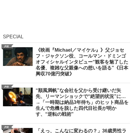
SPECIAL
PR
《映画『Michael／マイケル』》父ジョセ
フ・ジャクソン役、コールマン・ドミンゴ
オフィシャルインタビュー“観客を魅了した
名優、複雑な父親像への想いを語る”《日本
興収70億円突破》
PR
“順風満帆”な会社を父から受け継いだ矢
先、リーマンショックで“絶望的状況”に…
→「一時期は納品3年待ち」のヒット商品を
生んで危機を脱した四代目社長が明か
す、“逆転の戦術”
PR
「えっ、こんなに変わるの？」36歳男性ラ