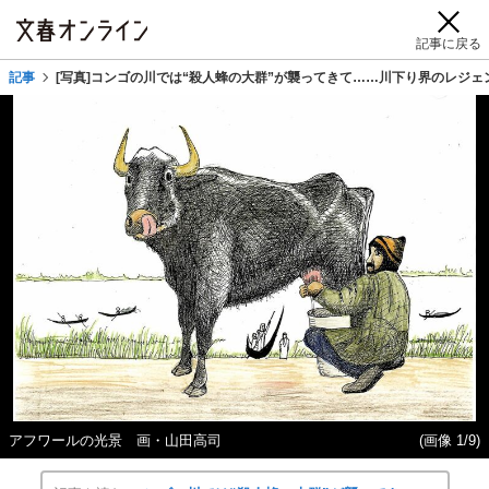
記事に戻る
記事
[写真]コンゴの川では“殺人蜂の大群”が襲ってきて……川下り界のレジ
アフワールの光景 画・山田高司
(画像 1/9)