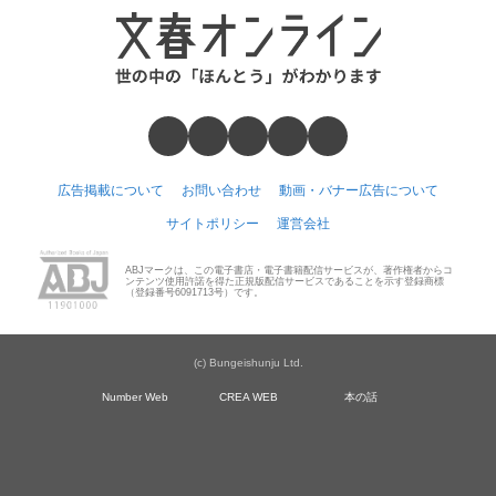
広告掲載について
お問い合わせ
動画・バナー広告について
サイトポリシー
運営会社
ABJマークは、この電子書店・電子書籍配信サービスが、著作権者からコ
ンテンツ使用許諾を得た正規版配信サービスであることを示す登録商標
（登録番号6091713号）です。
(c) Bungeishunju Ltd.
Number Web
CREA WEB
本の話