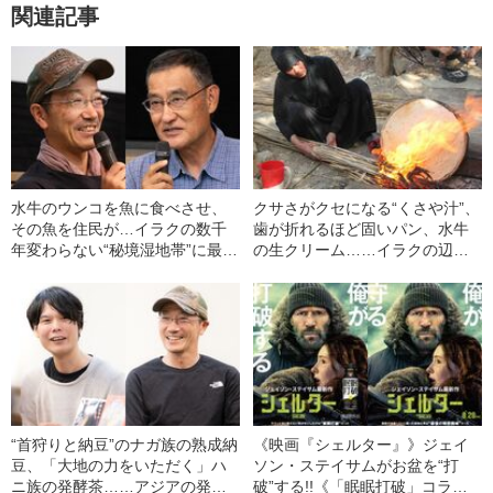
関連記事
水牛のウンコを魚に食べさせ、
クサさがクセになる“くさや汁”、
その魚を住民が…イラクの数千
歯が折れるほど固いパン、水牛
年変わらない“秘境湿地帯”に最先
の生クリーム……イラクの辺境
端のSDGsを見た！
メシがウマすぎた！
“首狩りと納豆”のナガ族の熟成納
《映画『シェルター』》ジェイ
豆、「大地の力をいただく」ハ
ソン・ステイサムがお盆を“打
ニ族の発酵茶……アジアの発酵
破”する!!《「眠眠打破」コラ