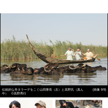
伝統的な舟タラーデをこぐ山田隊長（左）と高野氏（真ん
(画像 9/9)
中） ©高野秀行