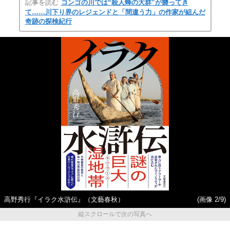
記事を読む
コンゴの川では“殺人蜂の大群”が襲ってき
て……川下り界のレジェンドと「間違う力」の作家が組んだ
奇跡の探検紀行
高野秀行『イラク水滸伝』（文藝春秋）
(画像 2/9)
縦スクロールで次の写真へ