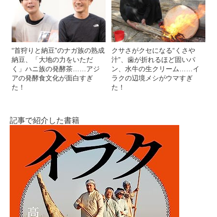
“首狩りと納豆”のナガ族の熟成
クサさがクセになる“くさや
納豆、「大地の力をいただ
汁”、歯が折れるほど固いパ
く」ハニ族の発酵茶……アジ
ン、水牛の生クリーム……イ
アの発酵食文化が面白すぎ
ラクの辺境メシがウマすぎ
た！
た！
記事で紹介した書籍