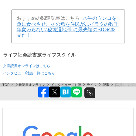
おすすめの関連記事はこちら
水牛のウンコを
魚に食べさせ、その魚を住民が…イラクの数千
年変わらない“秘境湿地帯”に最先端のSDGsを
見た！
ライフ
社会
読書
旅
ライフスタイル
文春読書オンラインはこちら
インタビュー/対談一覧はこちら
TOP
文春読書オンライン
インタビュー／対談
ライフ
記事
[写真]コン