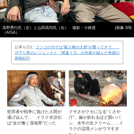
高野秀行氏（左）と山田高司氏（右） 撮影・小林渡
(画像 3/9)
（AISA）
記事を読む
コンゴの川では“殺人蜂の大群”が襲ってきて……
川下り界のレジェンドと「間違う力」の作家が組んだ奇跡の
探検紀行
犯罪者や戦争に負けた人間が
クサさがクセになる“くさや
逃げ込んで… イラク水滸伝
汁”、歯が折れるほど固いパ
は“女が働く湿地帯”だった
ン、水牛の生クリーム……イ
ラクの辺境メシがウマすぎ