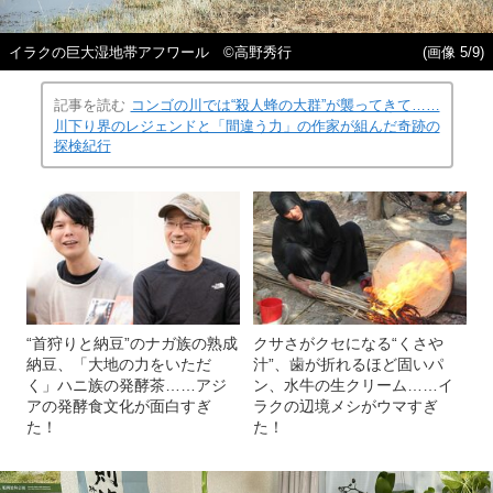
イラクの巨大湿地帯アフワール ©高野秀行
(画像 5/9)
記事を読む
コンゴの川では“殺人蜂の大群”が襲ってきて……
川下り界のレジェンドと「間違う力」の作家が組んだ奇跡の
探検紀行
“首狩りと納豆”のナガ族の熟成
クサさがクセになる“くさや
納豆、「大地の力をいただ
汁”、歯が折れるほど固いパ
く」ハニ族の発酵茶……アジ
ン、水牛の生クリーム……イ
アの発酵食文化が面白すぎ
ラクの辺境メシがウマすぎ
た！
た！