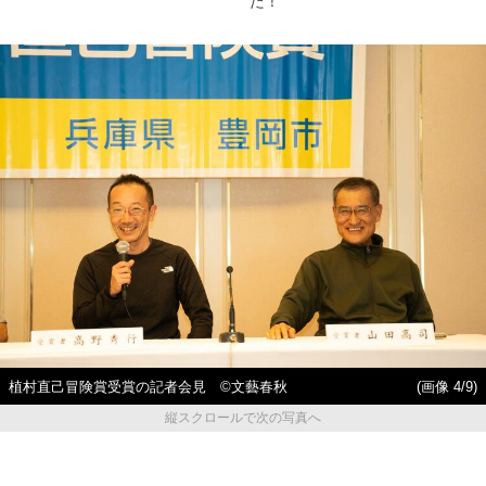
た！
植村直己冒険賞受賞の記者会見 ©文藝春秋
(画像 4/9)
縦スクロールで次の写真へ