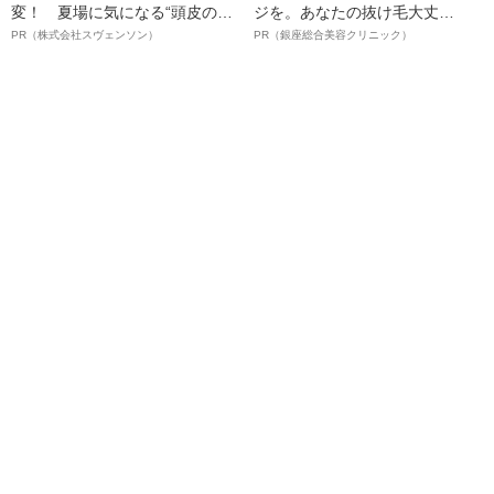
変！ 夏場に気になる“頭皮のニ
ジを。あなたの抜け毛大丈
オイ”や“ベタつき”を解消す
夫！？
PR（株式会社スヴェンソン）
PR（銀座総合美容クリニック）
る、“ウィッグのスペシャリス
ト”が生み出した徹底ケアとは