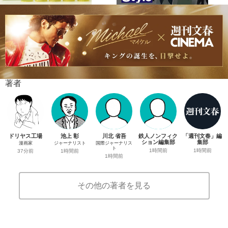
著者
ドリヤス工場
池上 彰
川北 省吾
鉄人ノンフィク
「週刊文春」編
ション編集部
集部
漫画家
ジャーナリスト
国際ジャーナリス
ト
1時間前
1時間前
37分前
1時間前
1時間前
その他の著者を見る