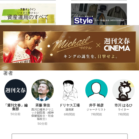
著者
「週刊文春」編
斉藤 章佳
ドリヤス工場
井手 裕彦
市川 はるひ
集部
西川口榎本クリニ
漫画家
ジャーナリスト
ライター
ック副院長（精神
50分前
6時間前
7時間前
7時間前
保健福祉士・社会
福祉士）
50分前