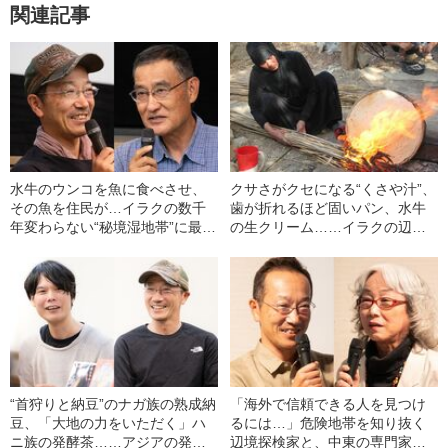
関連記事
水牛のウンコを魚に食べさせ、
クサさがクセになる“くさや汁”、
その魚を住民が…イラクの数千
歯が折れるほど固いパン、水牛
年変わらない“秘境湿地帯”に最先
の生クリーム……イラクの辺境
端のSDGsを見た！
メシがウマすぎた！
“首狩りと納豆”のナガ族の熟成納
「海外で信頼できる人を見つけ
豆、「大地の力をいただく」ハ
るには…」危険地帯を知り抜く
ニ族の発酵茶……アジアの発酵
辺境探検家と、中東の専門家が