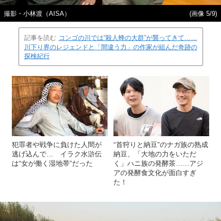
撮影・小林渡（AISA）
(画像 5/9)
記事を読む
コンゴの川では“殺人蜂の大群”が襲ってきて……
川下り界のレジェンドと「間違う力」の作家が組んだ奇跡の
探検紀行
犯罪者や戦争に負けた人間が
“首狩りと納豆”のナガ族の熟成
逃げ込んで… イラク水滸伝
納豆、「大地の力をいただ
は“女が働く湿地帯”だった
く」ハニ族の発酵茶……アジ
アの発酵食文化が面白すぎ
た！