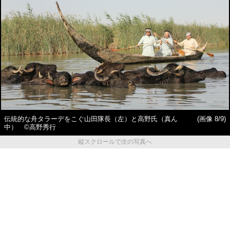
伝統的な舟タラーデをこぐ山田隊長（左）と高野氏（真ん
(画像 8/9)
中） ©高野秀行
縦スクロールで次の写真へ