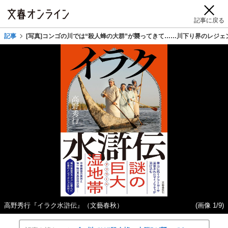
記事に戻る
記事
[写真]コンゴの川では“殺人蜂の大群”が襲ってきて……川下り界のレジ
高野秀行『イラク水滸伝』（文藝春秋）
(画像 1/9)