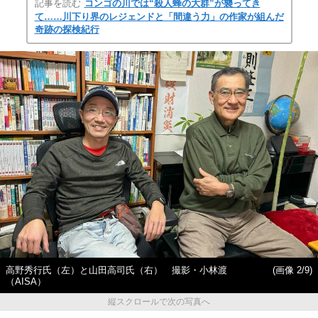
記事を読む
コンゴの川では“殺人蜂の大群”が襲ってき
て……川下り界のレジェンドと「間違う力」の作家が組んだ
奇跡の探検紀行
高野秀行氏（左）と山田高司氏（右） 撮影・小林渡
(画像 2/9)
（AISA）
縦スクロールで次の写真へ