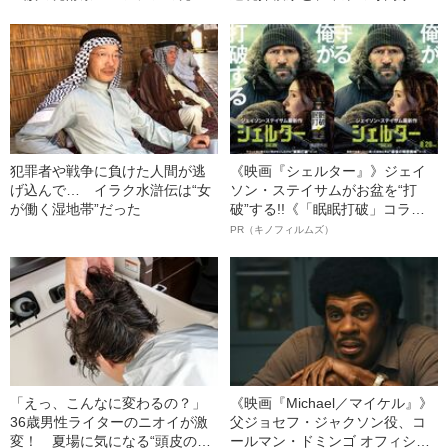
食文化が面白すぎた！
語る“旅先で身を守る知恵”
犯罪者や戦争に負けた人間が逃
《映画『シェルター』》ジェイ
げ込んで… イラク水滸伝は“女
ソン・ステイサムがお盆を“打
が働く湿地帯”だった
破”する!!《「眠眠打破」コラ
ボ》
PR（キノフィルムズ）
「えっ、こんなに変わるの？」
《映画『Michael／マイケル』》
36歳男性ライターのニオイが激
父ジョセフ・ジャクソン役、コ
変！ 夏場に気になる“頭皮のニ
ールマン・ドミンゴ オフィシャ