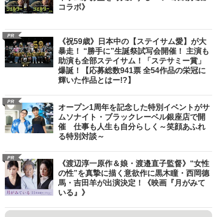
コラボ》
PR
《祝59歳》日本中の【ステイサム愛】が大
暴走！ “勝手に”生誕祭試写会開催！ 主演も
助演も全部ステイサム！「ステサミー賞」
爆誕！【応募総数941票 全54作品の栄冠に
輝いた作品とはー!?】
PR
オープン1周年を記念した特別イベントがサ
ムソナイト・ブラックレーベル銀座店で開
催 仕事も人生も自分らしく～笑顔あふれ
る特別対談～
PR
《渡辺淳一原作＆娘・渡邉直子監督》“女性
の性”を真摯に描く意欲作に黒木瞳・西岡德
馬・吉田羊が出演決定！《映画『月がみて
いる』》