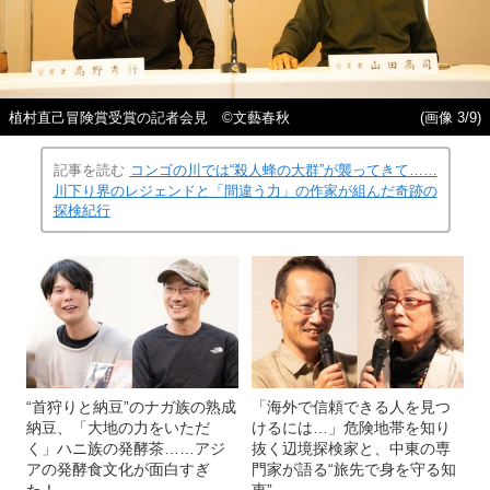
植村直己冒険賞受賞の記者会見 ©文藝春秋
(画像 3/9)
記事を読む
コンゴの川では“殺人蜂の大群”が襲ってきて……
川下り界のレジェンドと「間違う力」の作家が組んだ奇跡の
探検紀行
“首狩りと納豆”のナガ族の熟成
「海外で信頼できる人を見つ
納豆、「大地の力をいただ
けるには…」危険地帯を知り
く」ハニ族の発酵茶……アジ
抜く辺境探検家と、中東の専
アの発酵食文化が面白すぎ
門家が語る“旅先で身を守る知