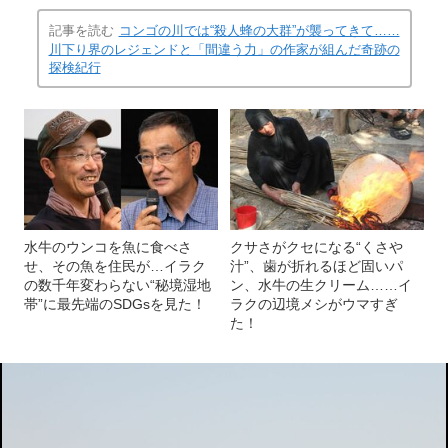
記事を読む
コンゴの川では“殺人蜂の大群”が襲ってきて……
川下り界のレジェンドと「間違う力」の作家が組んだ奇跡の
探検紀行
水牛のウンコを魚に食べさ
クサさがクセになる“くさや
せ、その魚を住民が…イラク
汁”、歯が折れるほど固いパ
の数千年変わらない“秘境湿地
ン、水牛の生クリーム……イ
帯”に最先端のSDGsを見た！
ラクの辺境メシがウマすぎ
た！