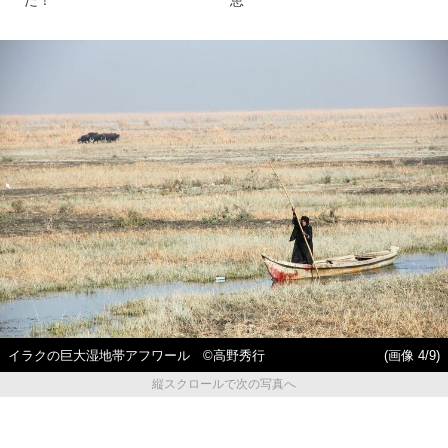
た！
恵”
イラクの巨大湿地帯アフワール ©高野秀行
(画像 4/9)
縦スクロールで次の写真へ