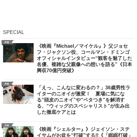
SPECIAL
PR
《映画『Michael／マイケル』》父ジョセ
フ・ジャクソン役、コールマン・ドミンゴ
オフィシャルインタビュー“観客を魅了した
名優、複雑な父親像への想いを語る”《日本
興収70億円突破》
PR
「えっ、こんなに変わるの？」36歳男性ラ
イターのニオイが激変！ 夏場に気にな
る“頭皮のニオイ”や“ベタつき”を解消す
る、“ウィッグのスペシャリスト”が生み出
した徹底ケアとは
PR
《映画『シェルター』》ジェイソン・ステ
イサムがお盆を“打破”する!!《「眠眠打破」