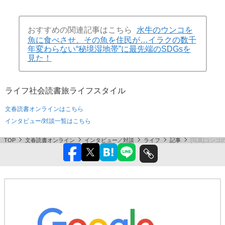
おすすめの関連記事はこちら
水牛のウンコを
魚に食べさせ、その魚を住民が…イラクの数千
年変わらない“秘境湿地帯”に最先端のSDGsを
見た！
ライフ
社会
読書
旅
ライフスタイル
文春読書オンラインはこちら
インタビュー/対談一覧はこちら
TOP
文春読書オンライン
インタビュー／対談
ライフ
記事
[写真]コン