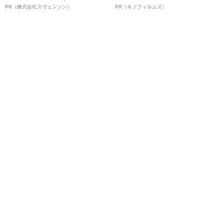
オイ”や“ベタつき”を解消す
ルインタビュー“観客を魅了した
PR（株式会社スヴェンソン）
PR（キノフィルムズ）
る、“ウィッグのスペシャリス
名優、複雑な父親像への想いを
ト”が生み出した徹底ケアとは
語る”《日本興収70億円突破》