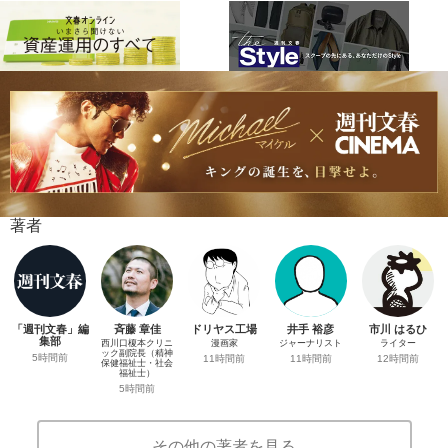
著者
「週刊文春」編
斉藤 章佳
ドリヤス工場
井手 裕彦
市川 はるひ
集部
西川口榎本クリニ
漫画家
ジャーナリスト
ライター
ック副院長（精神
5時間前
11時間前
11時間前
12時間前
保健福祉士・社会
福祉士）
5時間前
その他の著者を見る