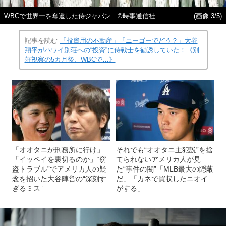
WBCで世界一を奪還した侍ジャパン ©時事通信社
(画像 3/5)
記事を読む
「投資用の不動産」「ニーゴーでどう？」大谷
翔平がハワイ別荘への“投資”に侍戦士を勧誘していた！《別
荘視察の5カ月後、WBCで…》
「オオタニが刑務所に行け」
それでも“オオタニ主犯説”を捨
「イッペイを裏切るのか」“窃
てられないアメリカ人が見
盗トラブル”でアメリカ人の疑
た“事件の闇”「MLB最大の隠蔽
念を招いた大谷陣営の“深刻す
だ」「カネで買収したニオイ
ぎるミス”
がする」