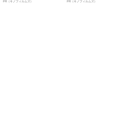
ルインタビュー“観客を魅了した
ボ》
PR（キノフィルムズ）
PR（キノフィルムズ）
名優、複雑な父親像への想いを
語る”《日本興収70億円突破》