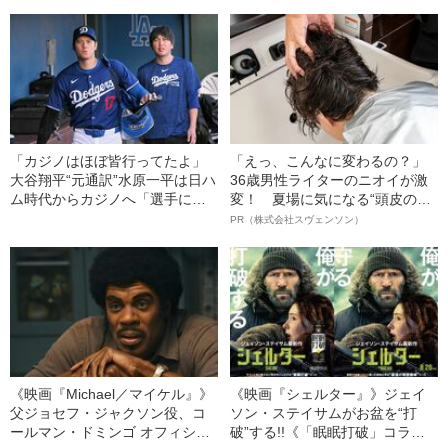
招いた大谷陣営の“深刻すぎるミ
まうニッポンでは報じられな
ス”
い“4つの理由”
「カジノはほぼ皆行ってたよ」
「えっ、こんなに変わるの？」
大谷翔平“元通訳”水原一平は日ハ
36歳男性ライターのニオイが激
ム時代からカジノへ「選手に賭
変！ 夏場に気になる“頭皮のニ
け方を指南していた」《元日ハ
オイ”や“ベタつき”を解消す
PR（株式会社スヴェンソン）
ム有名選手が実名証言》
る、“ウィッグのスペシャリス
ト”が生み出した徹底ケアとは
《映画『Michael／マイケル』》
《映画『シェルター』》ジェイ
父ジョセフ・ジャクソン役、コ
ソン・ステイサムがお盆を“打
ールマン・ドミンゴ オフィシャ
破”する!!《「眠眠打破」コラ