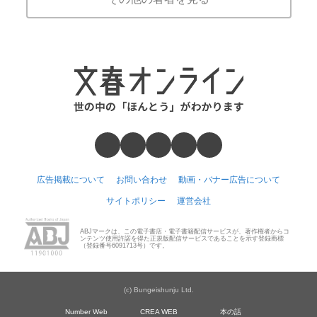
広告掲載について
お問い合わせ
動画・バナー広告について
サイトポリシー
運営会社
ABJマークは、この電子書店・電子書籍配信サービスが、著作権者からコ
ンテンツ使用許諾を得た正規版配信サービスであることを示す登録商標
（登録番号6091713号）です。
(c) Bungeishunju Ltd.
Number Web
CREA WEB
本の話