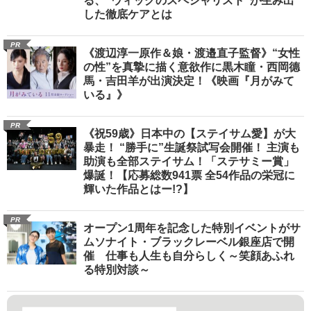
る、“ウィッグのスペシャリスト”が生み出
した徹底ケアとは
PR
《渡辺淳一原作＆娘・渡邉直子監督》“女性
の性”を真摯に描く意欲作に黒木瞳・西岡德
馬・吉田羊が出演決定！《映画『月がみて
いる』》
PR
《祝59歳》日本中の【ステイサム愛】が大
暴走！ “勝手に”生誕祭試写会開催！ 主演も
助演も全部ステイサム！「ステサミー賞」
爆誕！【応募総数941票 全54作品の栄冠に
輝いた作品とはー!?】
PR
オープン1周年を記念した特別イベントがサ
ムソナイト・ブラックレーベル銀座店で開
催 仕事も人生も自分らしく～笑顔あふれ
る特別対談～