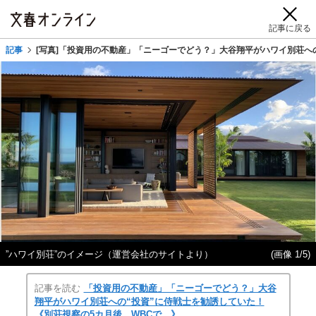
記事に戻る
記事
[写真]「投資用の不動産」「ニーゴーでどう？」大谷翔平がハワイ別荘へ
”ハワイ別荘”のイメージ（運営会社のサイトより）
(画像 1/5)
記事を読む
「投資用の不動産」「ニーゴーでどう？」大谷
翔平がハワイ別荘への“投資”に侍戦士を勧誘していた！
《別荘視察の5カ月後、WBCで…》