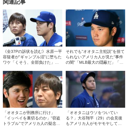
関連記事
《全37Pの訴状を読む》水原一平
それでも“オオタニ主犯説”を捨て
容疑者が“ギャンブル沼”に堕ちた
られないアメリカ人が見た“事件
ワケ「くそう、全部負けた」
の闇”「MLB最大の隠蔽だ」「カ
「これが本当に最後の1回だ」
ネで買収したニオイがする」
「アメリカに戻ったら返済す
る」
「オオタニが刑務所に行け」
「オオタニはウソをついてい
「イッペイを裏切るのか」“窃盗
る？」大谷翔平（29）の会見後
トラブル”でアメリカ人の疑念を
もアメリカ人がモヤモヤしてし