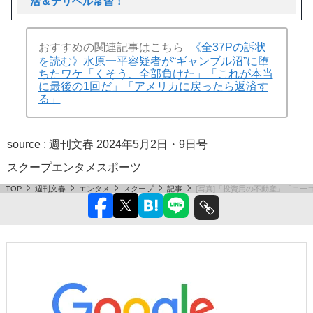
活＆デリヘル常習！
おすすめの関連記事はこちら
《全37Pの訴状
を読む》水原一平容疑者が“ギャンブル沼”に堕
ちたワケ「くそう、全部負けた」「これが本当
に最後の1回だ」「アメリカに戻ったら返済す
る」
source : 週刊文春 2024年5月2日・9日号
スクープ
エンタメ
スポーツ
TOP
週刊文春
エンタメ
スクープ
記事
[写真]「投資用の不動産」「ニー