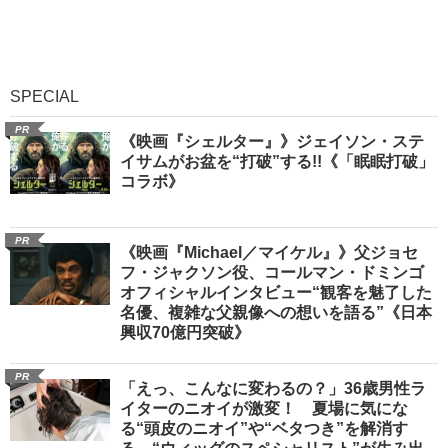
SPECIAL
PR
《映画『シェルター』》ジェイソン・ステ
イサムがお盆を“打破”する!!《「眠眠打破」
コラボ》
PR
《映画『Michael／マイケル』》父ジョセ
フ・ジャクソン役、コールマン・ドミンゴ
オフィシャルインタビュー“観客を魅了した
名優、複雑な父親像への想いを語る”《日本
興収70億円突破》
PR
「えっ、こんなに変わるの？」36歳男性ラ
イターのニオイが激変！ 夏場に気にな
る“頭皮のニオイ”や“ベタつき”を解消す