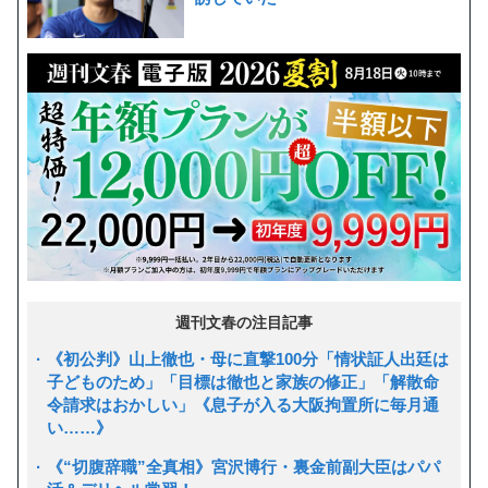
週刊文春の注目記事
《初公判》山上徹也・母に直撃100分「情状証人出廷は
子どものため」「目標は徹也と家族の修正」「解散命
令請求はおかしい」《息子が入る大阪拘置所に毎月通
い……》
《“切腹辞職”全真相》宮沢博行・裏金前副大臣はパパ