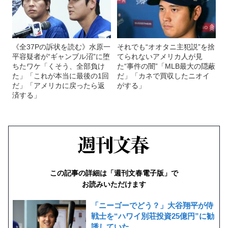
《全37Pの訴状を読む》水原一
それでも“オオタニ主犯説”を捨
平容疑者が“ギャンブル沼”に堕
てられないアメリカ人が見
ちたワケ「くそう、全部負け
た“事件の闇”「MLB最大の隠蔽
た」「これが本当に最後の1回
だ」「カネで買収したニオイ
だ」「アメリカに戻ったら返
がする」
済する」
この記事の詳細は「週刊文春電子版」で
お読みいただけます
「ニーゴーでどう？」大谷翔平が侍
戦士を“ハワイ別荘投資25億円”に勧
誘していた