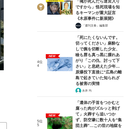
「俺が死んだら迷宮入り
ですから」怪死現場を知
るキーマンが重大証言
《木原事件に新展開》
「週刊文春」編集部
「死にたくないんです。
切ってください」麻酔な
しで腕を切断した少女、
「つばさの党の選挙妨害」と「札幌のヤジ排除」の本質的
瞼も唇も真っ黒に腫れあ
NEW
がり「この仇、討って下
いてみた
4位
4
さい」と息絶えた少年…
原爆投下直後に“広島の離
2024/05/21
島で起きていた知られざ
る被害の実情
関連記事
永井 均
不倫スキャンダルがあっても政治家として大成した人物
「遺体の手首をつかむと
腐った肉がズルッと剥げ
ア官僚・松川るい 片山さつきの新ライバルか?
「徹底
て」火葬すら追いつか
NEW
どうして面白人材が豊富なのか？
ず、防空壕に数十人を“集
5位
5
団土葬”…この世の地獄を