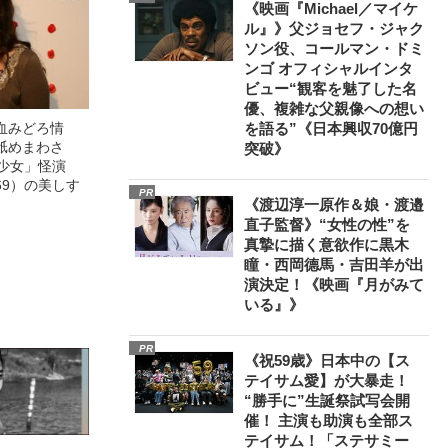
《映画『Michael／マイケ
ル』》父ジョセフ・ジャク
ソン役、コールマン・ドミ
ンゴ オフィシャルインタ
ビュー“観客を魅了した名
優、複雑な父親像への想い
血みどろ情
を語る”《日本興収70億円
舐めまわさ
突破》
美少女」怪演
69）の美しす
PR
《渡辺淳一原作＆娘・渡邉
直子監督》“女性の性”を
真摯に描く意欲作に黒木
瞳・西岡德馬・吉田羊が出
演決定！《映画『月がみて
いる』》
PR
《祝59歳》日本中の【ス
テイサム愛】が大暴走！
“勝手に”生誕祭試写会開
催！ 主演も助演も全部ス
テイサム！「ステサミー