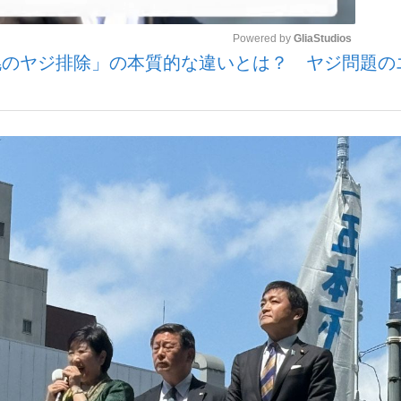
Powered by 
GliaStudios
幌のヤジ排除」の本質的な違いとは？ ヤジ問題の
いまさら聞け
Mute
手が証言した“NPB聞...
「クマが悪者扱いされているの
もっと見る
カー日本代表・森保一監督...