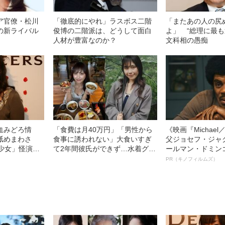
ア官僚・松川
「徹底的にやれ」ラスボス二階
「またあの人の尻
の新ライバル
俊博の二階派は、どうして面白
よ」 “総理に最も
人材が豊富なのか？
文科相の愚痴
血みどろ情
「食費は月40万円」「男性から
《映画『Michae
舐めまわさ
食事に誘われない」大食いすぎ
父ジョセフ・ジャ
少女」怪演
て2年間彼氏ができず…水着グラ
ールマン・ドミン
69）の美しす
ビアも話題の“可愛すぎる”大食い
ルインタビュー“
PR（キノフィルムズ）
女子（24）が語る、驚愕の食生
名優、複雑な父親
活
語る”《日本興収7