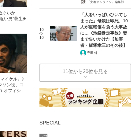
「文春オンライン」編集部
ぬぐいか
「人をいっぱいひいてし
近い男”萩生田
まった」母娘は即死、10
人が重軽傷を負う大事故
10
に…《池袋暴走事故》妻
位
10
まで失いかけた【加害
者・飯塚幸三のその後】
守田 哲
11位から20位を見る
l／マイケル』》
クソン役、コ
ゴ オフィシャ
観客を魅了した
像への想いを
0億円突破》
SPECIAL
PR