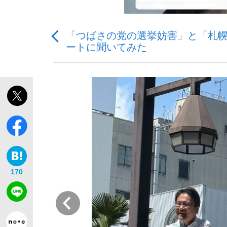
「つばさの党の選挙妨害」と「札
ートに聞いてみた
「敗因分析は一切聞かれなかった」侍ジャパン選
キングの誕生を、目撃せよ。
the Style
170
前
「目標達成できなかったからと言って…」サッ