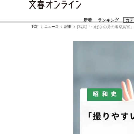
新着
ランキング
カテ
TOP
ニュース
記事
[写真]「つばさの党の選挙妨害
スクープ
ニュー
おすすめのキ
#藤田晋
#三
#玉木雄一郎
「90%は失敗する。でも…」本田圭佑が初め
終戦から81年