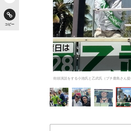
コピー
街頭演説をする小池氏と乙武氏（プチ鹿島さん提