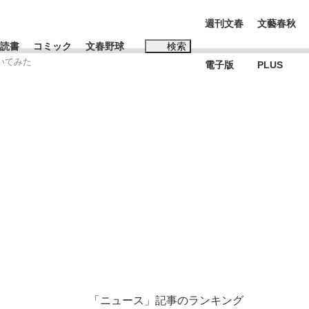
週刊文春
文藝春秋
読書
コミック
文春野球
検索
いてみた
電子版
PLUS
インタビュー
読書
#松田聖子
む将棋
BC日本代表“敗戦”の真実 選手が明かす...
「ニュース」記事のランキング