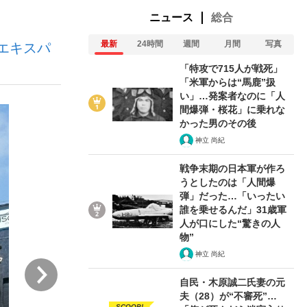
ニュース
総合
最新
24時間
週間
月間
写真
エキスパ
ない資産運用のすべて
「特攻で715人が戦死」
「米軍からは“馬鹿”扱
い」…発案者なのに「人
間爆弾・桜花」に乗れな
が悲しい」『北の国から』倉本聰氏（91...
かった男のその後
神立 尚紀
戦争末期の日本軍が作ろ
うとしたのは「人間爆
弾」だった…「いったい
誰を乗せるんだ」31歳軍
人が口にした“驚きの人
物”
神立 尚紀
次
自民・木原誠二氏妻の元
夫（28）が“不審死”…
SCOOP!