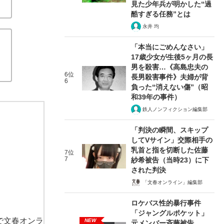
見た少年兵が明かした“過
酷すぎる任務”とは
永井 均
「本当にごめんなさい」
17歳少女が生後5ヶ月の長
男を殺害…《高島忠夫の
6位
長男殺害事件》夫婦が背
6
負った“消えない傷”（昭
和39年の事件）
鉄人ノンフィクション編集部
「判決の瞬間、スキップ
してVサイン」交際相手の
乳首と指を切断した佐藤
7位
7
紗希被告（当時23）に下
された判決
「文春オンライン」編集部
ロケバス性的暴行事件
「ジャングルポケット」
で文春オンラ
NEW
元メンバー斉藤被告