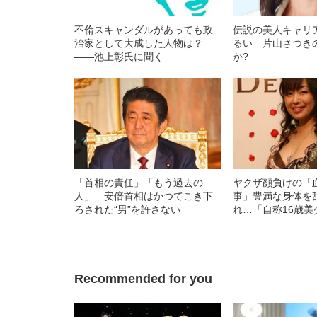
不倫スキャンダルがあっても政
伝説の美人キャリ
治家として大成した人物は？
るい 片山さつき
――池上彰氏に聞く
か?
「首相の責任」「もう過去の
ヤクザ顔負けの「
人」 安倍首相はかつてこき下
事」豊満な身体を
ろされた“男”を許さない
れ…「自称16歳美
中、かたせ梨乃（
ぎる“熟れ方”
Recommended for you