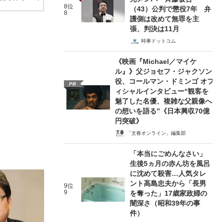
8位
（43）公判で懲役7年 弁
8
護側は改めて無罪を主
張、判決は11月
時事ドットコム
《映画『Michael／マイケ
ル』》父ジョセフ・ジャクソン
役、コールマン・ドミンゴ オフ
PR
ィシャルインタビュー“観客を
魅了した名優、複雑な父親像へ
の想いを語る”《日本興収70億
円突破》
「文春オンライン」編集部
「本当にごめんなさい」
生後5ヵ月の赤ん坊を風呂
に沈めて殺害…人気タレ
ント高島忠夫から「長男
9位
9
を奪った」17歳家政婦の
闇深さ（昭和39年の事
件）