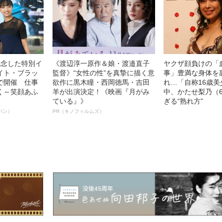
記念した特別イ
《渡辺淳一原作＆娘・渡邉直子
ヤクザ顔負けの「
イト・ブラッ
監督》“女性の性”を真摯に描く意
事」豊満な身体を
で開催 仕事
欲作に黒木瞳・西岡德馬・吉田
れ…「自称16歳
く～笑顔あふ
羊が出演決定！《映画『月がみ
中、かたせ梨乃（
ている』》
ぎる“熟れ方”
パン）
PR（キノフィルムズ）