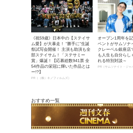
《祝59歳》日本中の【ステイサ
オープン1周年を
ム愛】が大暴走！ “勝手に”生誕
ベントがサムソナ
祭試写会開催！ 主演も助演も全
クレーベル銀座店
部ステイサム！「ステサミー
も人生も自分らし
賞」爆誕！【応募総数941票 全
れる特別対談～
54作品の栄冠に輝いた作品とは
PR（サムソナイト・ジャ
ー!?】
PR（（株）キノフィルムズ）
おすすめ一覧