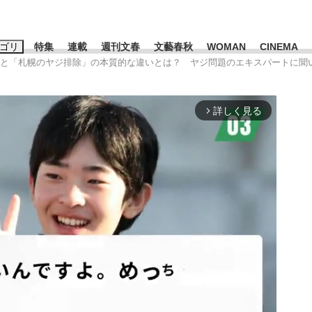
ゴリ
特集
連載
週刊文春
文藝春秋
WOMAN
CINEMA
」と「札幌のヤジ排除」の本質的な違いとは？ ヤジ問題のエキスパートに聞
キーワード入力
ス
エンタメ
ライフ
ビジネス
詳しく見る
arrow_forward_ios
ーワードタグ一覧
山凌輝
#高市早苗
#後藤真希
#森岡毅
#城彰二
#内田有紀
観る将棋、読
#亀和田武
て明かした日本代表監督に...
「最悪の空気のまま解散」W