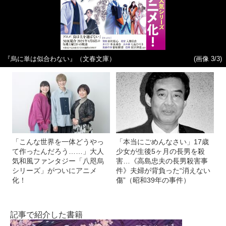
『烏に単は似合わない』（文春文庫）
(画像 3/3)
「こんな世界を一体どうやっ
「本当にごめんなさい」17歳
て作ったんだろう……」大人
少女が生後5ヶ月の長男を殺
気和風ファンタジー「八咫烏
害…《高島忠夫の長男殺害事
シリーズ」がついにアニメ
件》夫婦が背負った“消えない
化！
傷”（昭和39年の事件）
記事で紹介した書籍