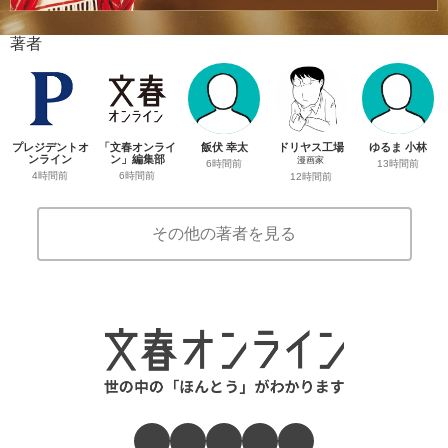
著者
プレジデントオ
「文春オンライ
飯伏 幸太
ドリヤス工場
ゆるま 小林
ンライン
ン」編集部
漫画家
6時間前
13時間前
4時間前
6時間前
12時間前
その他の著者を見る