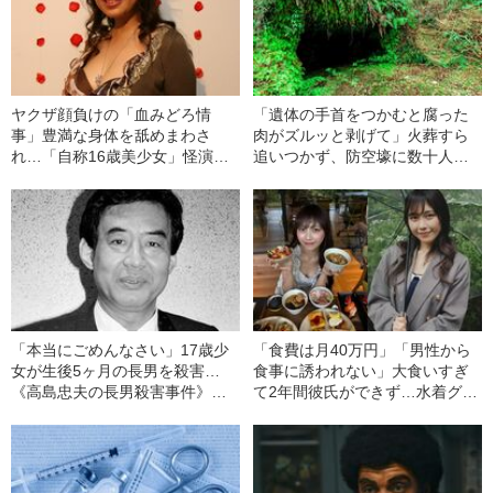
ヤクザ顔負けの「血みどろ情
「遺体の手首をつかむと腐った
事」豊満な身体を舐めまわさ
肉がズルッと剥げて」火葬すら
れ…「自称16歳美少女」怪演
追いつかず、防空壕に数十人
中、かたせ梨乃（69）の美しす
を“集団土葬”…この世の地獄を見
ぎる“熟れ方”
た少年兵が明かした“過酷すぎる
任務”とは
「本当にごめんなさい」17歳少
「食費は月40万円」「男性から
女が生後5ヶ月の長男を殺害…
食事に誘われない」大食いすぎ
《高島忠夫の長男殺害事件》夫
て2年間彼氏ができず…水着グラ
婦が背負った“消えない傷”（昭和
ビアも話題の“可愛すぎる”大食い
39年の事件）
女子（24）が語る、驚愕の食生
活