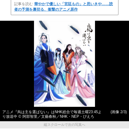
記事を読む
華やかで優しい「宮廷もの」と思いきや……読
者の予測を裏切る、衝撃のアニメ原作
アニメ『烏は主を選ばない』はNHK総合で毎週土曜23:45よ
(画像 2/3)
り放送中 © 阿部智里／文藝春秋／NHK・NEP・ぴえろ
縦スクロールで次の写真へ