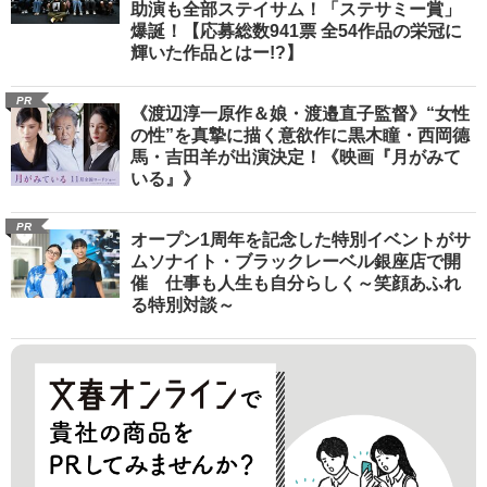
助演も全部ステイサム！「ステサミー賞」
爆誕！【応募総数941票 全54作品の栄冠に
輝いた作品とはー!?】
PR
《渡辺淳一原作＆娘・渡邉直子監督》“女性
の性”を真摯に描く意欲作に黒木瞳・西岡德
馬・吉田羊が出演決定！《映画『月がみて
いる』》
PR
オープン1周年を記念した特別イベントがサ
ムソナイト・ブラックレーベル銀座店で開
催 仕事も人生も自分らしく～笑顔あふれ
る特別対談～