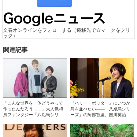
文春オンラインをフォローする
（遷移先で☆マークをクリ
ック）
関連記事
「こんな世界を一体どうやって
『ハリー・ポッター』にいつか
作ったんだろう……」大人気和
肩を並べたい――「八咫烏シリ
風ファンタジー「八咫烏シリー
ーズ」の阿部智里、吉川英治文
ズ」がついにアニメ化！
庫賞受賞記者会見全文