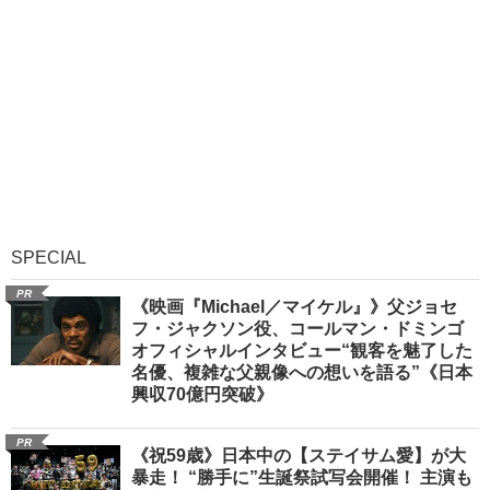
SPECIAL
PR
《映画『Michael／マイケル』》父ジョセ
フ・ジャクソン役、コールマン・ドミンゴ
オフィシャルインタビュー“観客を魅了した
名優、複雑な父親像への想いを語る”《日本
興収70億円突破》
PR
《祝59歳》日本中の【ステイサム愛】が大
暴走！ “勝手に”生誕祭試写会開催！ 主演も