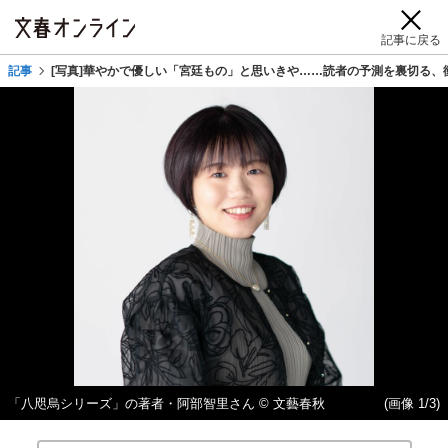
記事に戻る
記事
[写真]華やかで優しい「宮廷もの」と思いきや……読者の予測を裏切る、
「八咫烏シリーズ」の著者・阿部智里さん © 文藝春秋
(画像 1/3)