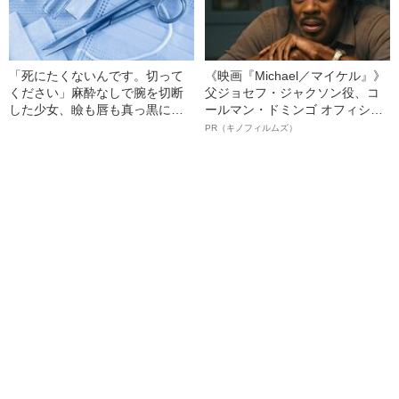
「死にたくないんです。切って
《映画『Michael／マイケル』》
ください」麻酔なしで腕を切断
父ジョセフ・ジャクソン役、コ
した少女、瞼も唇も真っ黒に腫
ールマン・ドミンゴ オフィシャ
れあがり「この仇、討って下さ
ルインタビュー“観客を魅了した
PR（キノフィルムズ）
い」と息絶えた少年…原爆投下
名優、複雑な父親像への想いを
直後に“広島の離島で起きていた
語る”《日本興収70億円突破》
知られざる被害の実情