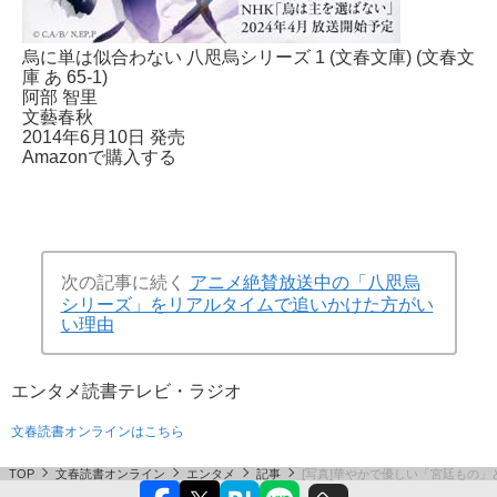
烏に単は似合わない 八咫烏シリーズ 1 (文春文庫) (文春文
庫 あ 65-1)
阿部 智里
文藝春秋
2014年6月10日 発売
Amazonで購入する
次の記事に続く
アニメ絶賛放送中の「八咫烏
シリーズ」をリアルタイムで追いかけた方がい
い理由
エンタメ
読書
テレビ・ラジオ
文春読書オンラインはこちら
TOP
文春読書オンライン
エンタメ
記事
[写真]華やかで優しい「宮廷もの