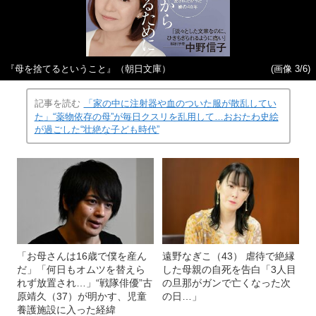
『母を捨てるということ』（朝日文庫）
(画像 3/6)
記事を読む
「家の中に注射器や血のついた服が散乱してい
た」“薬物依存の母”が毎日クスリを乱用して…おおたわ史絵
が過ごした“壮絶な子ども時代”
「お母さんは16歳で僕を産ん
遠野なぎこ（43） 虐待で絶縁
だ」「何日もオムツを替えら
した母親の自死を告白「3人目
れず放置され…」“戦隊俳優”古
の旦那がガンで亡くなった次
原靖久（37）が明かす、児童
の日…」
養護施設に入った経緯