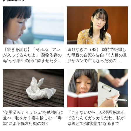
【続きを読む】「それね、アレ
遠野なぎこ（43） 虐待で絶縁し
が入ってるんだよ」“薬物依存の
た母親の自死を告白「3人目の旦
母”が小学生の娘に飲ませたクス
那がガンで亡くなった次の
リとは…おおたわ史絵が明かす
日…」
母親の“恐ろしい記憶”
“使用済みティッシュ”を勉強机に
「こんないやらしい漫画を読ん
並べ、恥をかく姿を愉しむ…“毒
でるなんてガッカリだわ」私が
親”による異常行動の数々
母親と“絶縁状態”になるまで