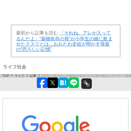
最初から記事を読む
「それね、アレが入って
るんだよ」“薬物依存の母”が小学生の娘に飲ま
せたクスリとは…おおたわ史絵が明かす母親
の“恐ろしい記憶”
ライフ
社会
TOP
ライフ
記事
[写真]「家の中に注射器や血のついた服が散乱していた」“薬