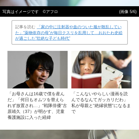
写真はイメージです ©アフロ
(画像 5/6)
記事を読む
「家の中に注射器や血のついた服が散乱してい
た」“薬物依存の母”が毎日クスリを乱用して…おおたわ史絵
が過ごした“壮絶な子ども時代”
「お母さんは16歳で僕を産ん
「こんないやらしい漫画を読
だ」「何日もオムツを替えら
んでるなんてガッカリだわ」
れず放置され…」“戦隊俳優”古
私が母親と“絶縁状態”になるま
原靖久（37）が明かす、児童
で
養護施設に入った経緯