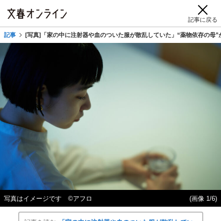
記事に戻る
記事
[写真]「家の中に注射器や血のついた服が散乱していた」“薬物依存の母
写真はイメージです ©アフロ
(画像 1/6)