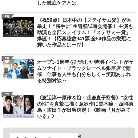
した徹底ケアとは
PR
《祝59歳》日本中の【ステイサム愛】が大
暴走！ “勝手に”生誕祭試写会開催！ 主演も
助演も全部ステイサム！「ステサミー賞」
爆誕！【応募総数941票 全54作品の栄冠に
輝いた作品とはー!?】
PR
オープン1周年を記念した特別イベントがサ
ムソナイト・ブラックレーベル銀座店で開
催 仕事も人生も自分らしく～笑顔あふれ
る特別対談～
PR
《渡辺淳一原作＆娘・渡邉直子監督》“女性
の性”を真摯に描く意欲作に黒木瞳・西岡德
馬・吉田羊が出演決定！《映画『月がみて
いる』》