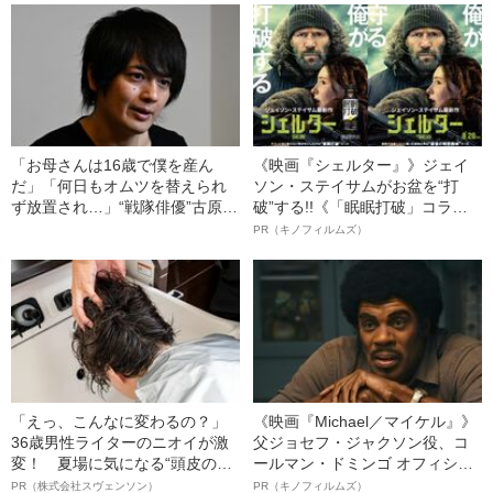
「お母さんは16歳で僕を産ん
《映画『シェルター』》ジェイ
だ」「何日もオムツを替えられ
ソン・ステイサムがお盆を“打
ず放置され…」“戦隊俳優”古原靖
破”する!!《「眠眠打破」コラ
久（37）が明かす、児童養護施
ボ》
PR（キノフィルムズ）
設に入った経緯
「えっ、こんなに変わるの？」
《映画『Michael／マイケル』》
36歳男性ライターのニオイが激
父ジョセフ・ジャクソン役、コ
変！ 夏場に気になる“頭皮のニ
ールマン・ドミンゴ オフィシャ
オイ”や“ベタつき”を解消す
ルインタビュー“観客を魅了した
PR（株式会社スヴェンソン）
PR（キノフィルムズ）