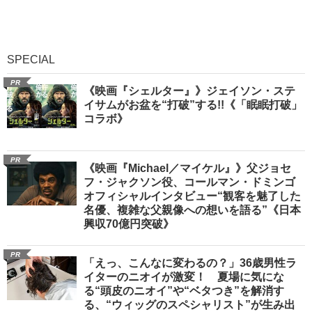
SPECIAL
PR
《映画『シェルター』》ジェイソン・ステ
イサムがお盆を“打破”する!!《「眠眠打破」
コラボ》
PR
《映画『Michael／マイケル』》父ジョセ
フ・ジャクソン役、コールマン・ドミンゴ
オフィシャルインタビュー“観客を魅了した
名優、複雑な父親像への想いを語る”《日本
興収70億円突破》
PR
「えっ、こんなに変わるの？」36歳男性ラ
イターのニオイが激変！ 夏場に気にな
る“頭皮のニオイ”や“ベタつき”を解消す
る、“ウィッグのスペシャリスト”が生み出