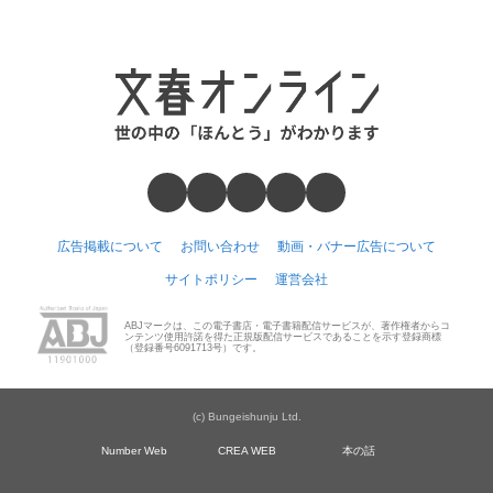
広告掲載について
お問い合わせ
動画・バナー広告について
サイトポリシー
運営会社
ABJマークは、この電子書店・電子書籍配信サービスが、著作権者からコ
ンテンツ使用許諾を得た正規版配信サービスであることを示す登録商標
（登録番号6091713号）です。
(c) Bungeishunju Ltd.
Number Web
CREA WEB
本の話