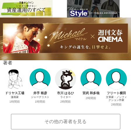
著者
ドリヤス工場
井手 裕彦
市川 はるひ
宮武 和多哉
フリート横田
漫画家
ジャーナリスト
ライター
文筆家・ノンフィ
2時間前
クション作家
1時間前
1時間前
2時間前
2時間前
その他の著者を見る